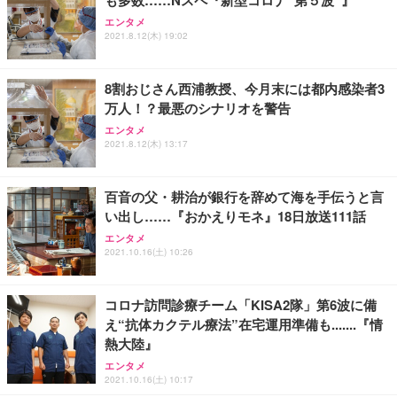
も多数……Nスペ『新型コロナ“第５波”』
Sezlife オフィスチェア デスクチェア 疲れない テレ
【整備済み品】Dell E2724HS 27インチ 液晶モニタ
Smart Basic(スマートベーシック) 【Amazon.co.jp
エンタメ
ワーク チェア 強化バックレスト 30度ロッキング機
ー フルHD（1920×1080）VA 非光沢 HDMI/DisplayP
限定】 Smart Basic アイリスオーヤマ ペットシーツ
2021.8.12(木) 19:02
能 人間工学 椅子 腰サポート 90度跳ね上げ式アーム
ort/VGA スピーカー内蔵 高さ調整 スイベル VESA対
超厚型 お徳用 ワイド 100枚入 (x 1) (ケース販売)
レスト 3Dヘッドレスト ハンガー付き 高反発クッシ
応 ComfortView ビジネス向け
￥7,680
￥15,800
￥3,670
ョン PCチェア 通気性メッシュ ゲーミング/勉強/事
8割おじさん西浦教授、今月末には都内感染者3
務用 おしゃれ パソコンチェア (ホワイト)
万人！？最悪のシナリオを警告
ANDWINT オフィスチェア デスクチェア 肘なし メ
【MiniLED/24.5inch/280Hz/FHD】GRAPHT THE S
アイリスオーヤマ ペットシーツ 超厚型 お徳用 レギ
ッシュ 通気性 ランバーサポート付き 腰サポート ガ
HOOTER Gaming Monitor 24” Essential ゲーミン
エンタメ
ュラー 200枚入【Amazon.co.jp限定】
ス圧無段階昇降 360度回転 キャスター付き コンパク
グモニター QD 24.5インチ 1ms FHD 量子ドット 残
2021.8.12(木) 13:17
ト 幅52×奥行58.5×高さ84～96cm テレワーク 在宅
像低減 (3年保証 | 輝点保証 | 日本メーカー)
￥3,731
￥4,139
￥34,980
勤務 ブラック
百音の父・耕治が銀行を辞めて海を手伝うと言
い出し……『おかえりモネ』18日放送111話
エンタメ
2021.10.16(土) 10:26
コロナ訪問診療チーム「KISA2隊」第6波に備
え“抗体カクテル療法”在宅運用準備も.......『情
熱大陸』
エンタメ
2021.10.16(土) 10:17