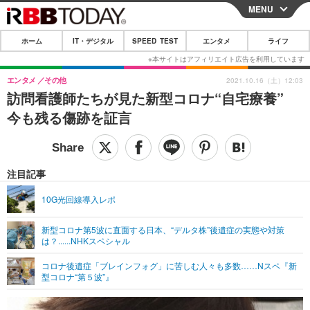
MENU
CLOSE
ホーム
IT・デジタル
SPEED TEST
エンタメ
ライフ
ホーム
IT・デジタル
エンタメ
その他
2021.10.16（土）12:03
訪問看護師たちが見た新型コロナ“自宅療養”
IT・デジタルTOP
スマートフォン
SPEED TEST
今も残る傷跡を証言
ネタ
ガジェット・ツール
エンタメ
ショッピング
その他
エンタメTOP
映画・ドラマ
ライフ
注目記事
韓流・K-POP
韓国・芸能
ライフTOP
グルメ
リリース一覧
10G光回線導入レポ
音楽
スポーツ
ペット
ショッピング
プッシュ通知の停止方法
新型コロナ第5波に直面する日本、“デルタ株”後遺症の実態や対策
は？......NHKスペシャル
グラビア
ブログ
その他
コロナ後遺症「ブレインフォグ」に苦しむ人々も多数……Nスペ『新
ショッピング
その他
型コロナ“第５波”』