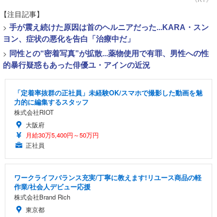
【注目記事】
>
手が震え続けた原因は首のヘルニアだった...KARA・スン
ヨン、症状の悪化を告白「治療中だ」
>
同性との“密着写真”が拡散...薬物使用で有罪、男性への性
的暴行疑惑もあった俳優ユ・アインの近況
「定着率抜群の正社員」未経験OK/スマホで撮影した動画を魅
力的に編集するスタッフ
株式会社RIOT
大阪府
月給30万5,400円～50万円
正社員
ワークライフバランス充実/丁寧に教えます!リユース商品の軽
作業/社会人デビュー応援
株式会社Brand Rich
東京都