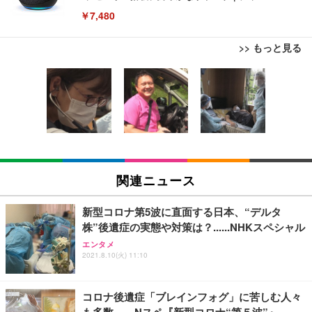
￥7,480
>> もっと見る
[EdoErgo] オフィスチェア 椅子 テレワーク 疲れな
EIZO ビジネス向けプレミアムモニター | FlexScan
Amazonベーシック ペットシーツ 薄型 レギュラー 1
い 跳ね上げ式アームレスト コンパクト 約105度ロッ
EV3240X-WT | 31.5型4K UHD・USB Type-C・ホワ
回使い捨て 無香料 ホワイト 300枚
キング pc 事務椅子 360度回転 座面昇降 強化ナイロ
イト
ン樹脂ベース 通気性メッシュ 在宅ワーク H-WY01
￥3,373
￥5,699
￥105,595
(黒網+黒枠+黒足)
EIZO ビジネス向けプレミアムモニター | FlexScan
SIHOO B100 オフィスチェア／デスクチェア メッシ
Amazonベーシック ペットシーツ 厚型 ワイド 42枚
EV2740X-WT | 27.0型4K UHD・USB Type-C・ホワ
ュチェア 人間工学 疲れない ブラック
x2袋(84枚) ホワイト(吸収面:ライトブルー)
関連ニュース
イト
￥27,999
￥3,234
￥109,572
新型コロナ第5波に直面する日本、“デルタ
株”後遺症の実態や対策は？......NHKスペシャル
Sezlife オフィスチェア デスクチェア 疲れない テレ
【純正品】27"ゲーミングモニター DualSense 充電
ネオ・ルーライフ ネオ・オムツ L 中型犬用 26枚入
エンタメ
ワーク チェア 強化バックレスト 30度ロッキング機
2021.8.10(火) 11:10
フック付き（CFI-ZDM1J）
り 単品
能 人間工学 椅子 腰サポート 90度跳ね上げ式アーム
レスト 3Dヘッドレスト ハンガー付き 高反発クッシ
￥49,979
￥1,800
￥7,680
ョン PCチェア 通気性メッシュ ゲーミング/勉強/事
コロナ後遺症「ブレインフォグ」に苦しむ人々
務用 おしゃれ パソコンチェア (ブラック)