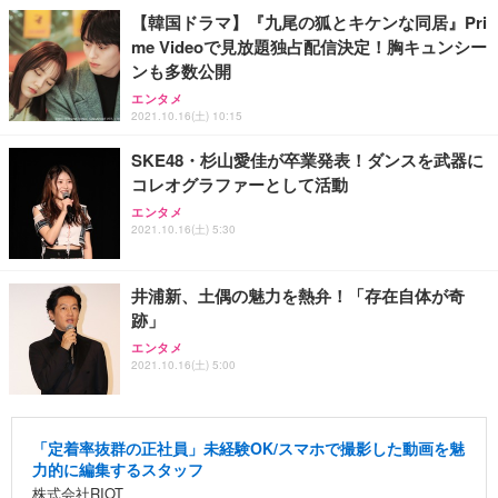
【韓国ドラマ】『九尾の狐とキケンな同居』Pri
me Videoで見放題独占配信決定！胸キュンシー
ンも多数公開
エンタメ
2021.10.16(土) 10:15
SKE48・杉山愛佳が卒業発表！ダンスを武器に
コレオグラファーとして活動
エンタメ
2021.10.16(土) 5:30
井浦新、土偶の魅力を熱弁！「存在自体が奇
跡」
エンタメ
2021.10.16(土) 5:00
「定着率抜群の正社員」未経験OK/スマホで撮影した動画を魅
力的に編集するスタッフ
株式会社RIOT