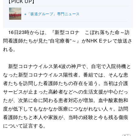
【PICK UP】
※「坂道グループ」専門ニュース
16日23時からは、『新型コロナ こぼれ落ちた命～訪
問看護師たちが見た“自宅療養”～』がNHK Eテレで放送さ
れる。
新型コロナウイルス第4波の神戸で、自宅で入院待機と
なった新型コロナウイルス陽性者。番組では、そんな患
者たちを訪問した看護師たちの存在を追う。当初は介護
サービスが止まった高齢者などへの生活支援が中心だっ
たが、次第に命に関わる患者対応が増加。血中酸素飽和
度が低下してもなかなか医療につながれない人々。訪問
看護師たちと本人や家族が、当時の経験と今も残る傷痕
について証言する。
《KT》