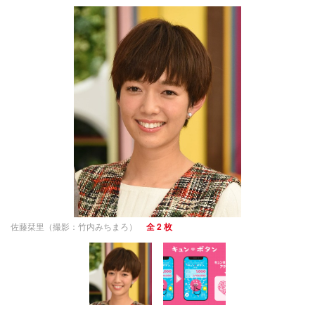
佐藤栞里（撮影：竹内みちまろ）
全 2 枚