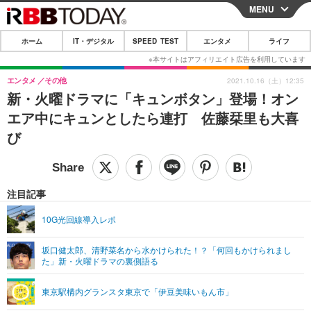
MENU
CLOSE
ホーム
IT・デジタル
SPEED TEST
エンタメ
ライフ
ホーム
IT・デジタル
エンタメ
その他
2021.10.16（土）12:35
新・火曜ドラマに「キュンボタン」登場！オン
IT・デジタルTOP
スマートフォン
SPEED TEST
エア中にキュンとしたら連打 佐藤栞里も大喜
ネタ
ガジェット・ツール
び
エンタメ
ショッピング
その他
エンタメTOP
映画・ドラマ
ライフ
韓流・K-POP
韓国・芸能
注目記事
ライフTOP
グルメ
リリース一覧
音楽
スポーツ
10G光回線導入レポ
ペット
ショッピング
プッシュ通知の停止方法
グラビア
ブログ
その他
坂口健太郎、清野菜名から水かけられた！？「何回もかけられまし
た」新・火曜ドラマの裏側語る
ショッピング
その他
東京駅構内グランスタ東京で「伊豆美味いもん市」