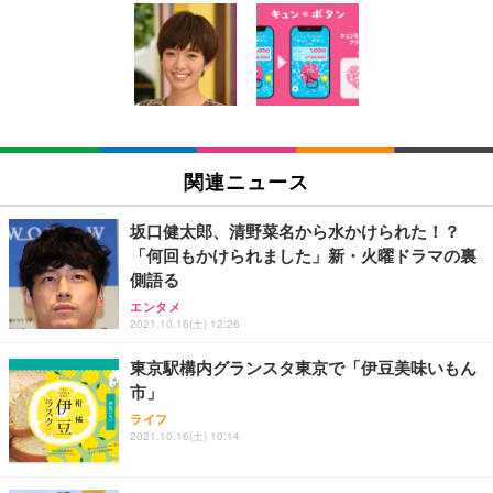
[EdoErgo] オフィスチェア 椅子 テレワーク 疲れな
EIZO ビジネス向けプレミアムモニター | FlexScan
Amazonベーシック ペットシーツ 薄型 レギュラー 1
い 跳ね上げ式アームレスト コンパクト 約105度ロッ
EV3240X-WT | 31.5型4K UHD・USB Type-C・ホワ
回使い捨て 無香料 ホワイト 300枚
キング pc 事務椅子 360度回転 座面昇降 強化ナイロ
イト
ン樹脂ベース 通気性メッシュ 在宅ワーク H-WY01
￥3,373
￥5,699
￥105,595
(黒網+黒枠+黒足)
EIZO ビジネス向けプレミアムモニター | FlexScan
SIHOO B100 オフィスチェア／デスクチェア メッシ
Amazonベーシック ペットシーツ 厚型 ワイド 42枚
EV2740X-WT | 27.0型4K UHD・USB Type-C・ホワ
ュチェア 人間工学 疲れない ブラック
x2袋(84枚) ホワイト(吸収面:ライトブルー)
関連ニュース
イト
￥27,999
￥3,234
￥109,572
坂口健太郎、清野菜名から水かけられた！？
「何回もかけられました」新・火曜ドラマの裏
Sezlife オフィスチェア デスクチェア 疲れない テレ
側語る
【純正品】27"ゲーミングモニター DualSense 充電
ネオ・ルーライフ ネオ・オムツ L 中型犬用 26枚入
ワーク チェア 強化バックレスト 30度ロッキング機
フック付き（CFI-ZDM1J）
り 単品
エンタメ
能 人間工学 椅子 腰サポート 90度跳ね上げ式アーム
2021.10.16(土) 12:26
レスト 3Dヘッドレスト ハンガー付き 高反発クッシ
￥49,979
￥1,800
￥7,680
ョン PCチェア 通気性メッシュ ゲーミング/勉強/事
東京駅構内グランスタ東京で「伊豆美味いもん
務用 おしゃれ パソコンチェア (ブラック)
市」
Sezlife オフィスチェア デスクチェア 疲れない テレ
【整備済み品】Dell E2724HS 27インチ 液晶モニタ
Smart Basic(スマートベーシック) 【Amazon.co.jp
ライフ
ワーク チェア 強化バックレスト 30度ロッキング機
ー フルHD（1920×1080）VA 非光沢 HDMI/DisplayP
限定】 Smart Basic アイリスオーヤマ ペットシーツ
2021.10.16(土) 10:14
能 人間工学 椅子 腰サポート 90度跳ね上げ式アーム
ort/VGA スピーカー内蔵 高さ調整 スイベル VESA対
超厚型 お徳用 ワイド 100枚入 (x 1) (ケース販売)
レスト 3Dヘッドレスト ハンガー付き 高反発クッシ
応 ComfortView ビジネス向け
￥7,680
￥15,800
￥3,670
ョン PCチェア 通気性メッシュ ゲーミング/勉強/事