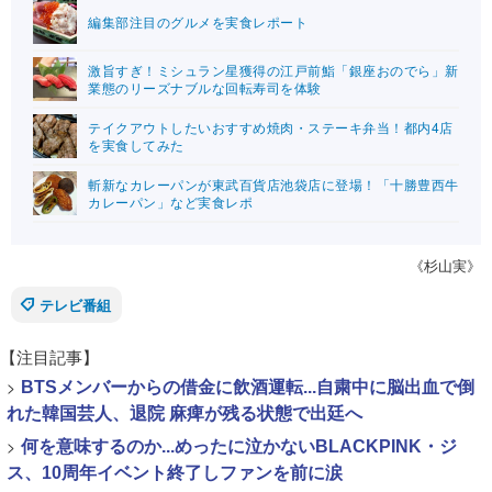
編集部注目のグルメを実食レポート
激旨すぎ！ミシュラン星獲得の江戸前鮨「銀座おのでら」新
業態のリーズナブルな回転寿司を体験
テイクアウトしたいおすすめ焼肉・ステーキ弁当！都内4店
を実食してみた
斬新なカレーパンが東武百貨店池袋店に登場！「十勝豊西牛
カレーパン」など実食レポ
《杉山実》
テレビ番組
【注目記事】
>
BTSメンバーからの借金に飲酒運転...自粛中に脳出血で倒
れた韓国芸人、退院 麻痺が残る状態で出廷へ
>
何を意味するのか...めったに泣かないBLACKPINK・ジ
ス、10周年イベント終了しファンを前に涙