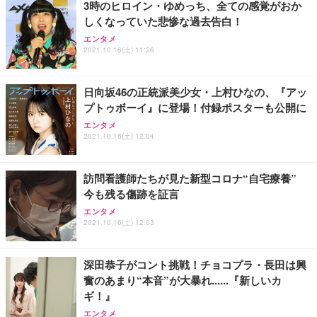
3時のヒロイン・ゆめっち、全ての感覚がおか
務用 おしゃれ パソコンチェア (ホワイト)
しくなっていた悲惨な過去告白！
ANDWINT オフィスチェア デスクチェア 肘なし メ
【MiniLED/24.5inch/280Hz/FHD】GRAPHT THE S
アイリスオーヤマ ペットシーツ 超厚型 お徳用 レギ
ッシュ 通気性 ランバーサポート付き 腰サポート ガ
HOOTER Gaming Monitor 24” Essential ゲーミン
エンタメ
ュラー 200枚入【Amazon.co.jp限定】
ス圧無段階昇降 360度回転 キャスター付き コンパク
グモニター QD 24.5インチ 1ms FHD 量子ドット 残
2021.10.16(土) 11:26
ト 幅52×奥行58.5×高さ84～96cm テレワーク 在宅
像低減 (3年保証 | 輝点保証 | 日本メーカー)
￥3,731
￥4,139
￥34,980
勤務 ブラック
日向坂46の正統派美少女・上村ひなの、『アッ
プトゥボーイ』に登場！付録ポスターも公開に
エンタメ
2021.10.16(土) 12:04
訪問看護師たちが見た新型コロナ“自宅療養”
今も残る傷跡を証言
エンタメ
2021.10.16(土) 12:03
深田恭子がコント挑戦！チョコプラ・長田は興
奮のあまり“本音”が大暴れ......『新しいカ
ギ！』
エンタメ