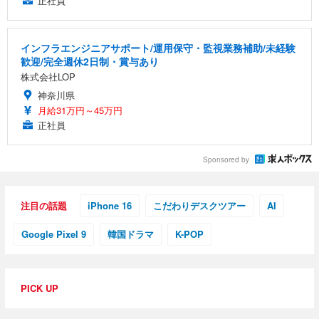
正社員
インフラエンジニアサポート/運用保守・監視業務補助/未経験
歓迎/完全週休2日制・賞与あり
株式会社LOP
神奈川県
月給31万円～45万円
正社員
Sponsored by
注目の話題
iPhone 16
こだわりデスクツアー
AI
Google Pixel 9
韓国ドラマ
K-POP
PICK UP