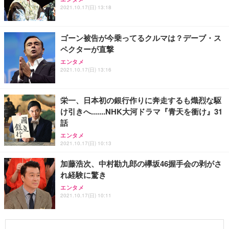
2021.10.17(日) 13:18
ゴーン被告が今乗ってるクルマは？デーブ・ス
ペクターが直撃
エンタメ
2021.10.17(日) 13:16
栄一、日本初の銀行作りに奔走するも熾烈な駆
け引きへ.......NHK大河ドラマ『青天を衝け』31
話
エンタメ
2021.10.17(日) 10:13
加藤浩次、中村勘九郎の欅坂46握手会の剥がさ
れ経験に驚き
エンタメ
2021.10.17(日) 10:11