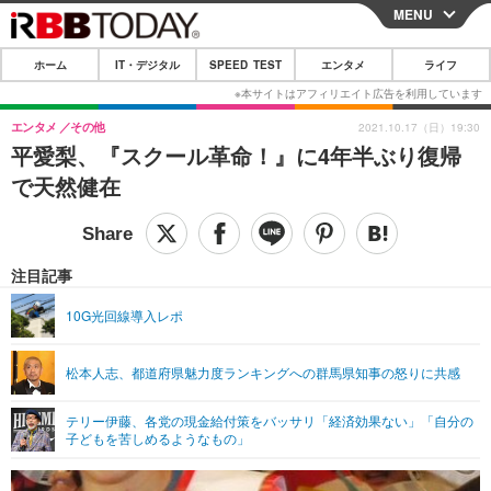
MENU
CLOSE
ホーム
IT・デジタル
SPEED TEST
エンタメ
ライフ
ホーム
IT・デジタル
エンタメ
その他
2021.10.17（日）19:30
平愛梨、『スクール革命！』に4年半ぶり復帰
IT・デジタルTOP
スマートフォン
SPEED TEST
で天然健在
ネタ
ガジェット・ツール
エンタメ
ショッピング
その他
エンタメTOP
映画・ドラマ
ライフ
注目記事
韓流・K-POP
韓国・芸能
ライフTOP
グルメ
リリース一覧
10G光回線導入レポ
音楽
スポーツ
ペット
ショッピング
プッシュ通知の停止方法
松本人志、都道府県魅力度ランキングへの群馬県知事の怒りに共感
グラビア
ブログ
その他
テリー伊藤、各党の現金給付策をバッサリ「経済効果ない」「自分の
ショッピング
その他
子どもを苦しめるようなもの」