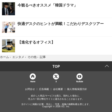
今観るべきオススメ「韓国ドラマ」
快適デスクのヒントが満載！こだわりデスクツアー
【進化するオフィス】
記事
ホーム
›
エンタメ
›
その他
›
TOP
Home
X
YouTube
お問合せ
広告掲載
会社概要
個人情報保護方針
紹介した商品/サービスを購入、契約した場合に、
売上の一部が弊社サイトに還元されることがあります。
当サイトに掲載の記事・見出し・写真・画像の無断転載を禁じます。
Copyright © 2026 IID, Inc.