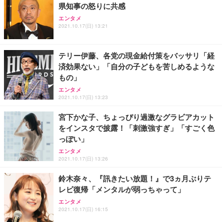
県知事の怒りに共感
Sezlife オフィスチェア デスクチェア 疲れない テレ
【純正品】27"ゲーミングモニター DualSense 充電
ネオ・ルーライフ ネオ・オムツ L 中型犬用 26枚入
エンタメ
ワーク チェア 強化バックレスト 30度ロッキング機
2021.10.17(日) 13:21
フック付き（CFI-ZDM1J）
り 単品
能 人間工学 椅子 腰サポート 90度跳ね上げ式アーム
レスト 3Dヘッドレスト ハンガー付き 高反発クッシ
￥49,979
￥1,800
￥7,680
ョン PCチェア 通気性メッシュ ゲーミング/勉強/事
テリー伊藤、各党の現金給付策をバッサリ「経
務用 おしゃれ パソコンチェア (ブラック)
済効果ない」「自分の子どもを苦しめるような
Sezlife オフィスチェア デスクチェア 疲れない テレ
【整備済み品】Dell E2724HS 27インチ 液晶モニタ
Smart Basic(スマートベーシック) 【Amazon.co.jp
もの」
ワーク チェア 強化バックレスト 30度ロッキング機
ー フルHD（1920×1080）VA 非光沢 HDMI/DisplayP
限定】 Smart Basic アイリスオーヤマ ペットシーツ
能 人間工学 椅子 腰サポート 90度跳ね上げ式アーム
ort/VGA スピーカー内蔵 高さ調整 スイベル VESA対
超厚型 お徳用 ワイド 100枚入 (x 1) (ケース販売)
エンタメ
2021.10.17(日) 13:23
レスト 3Dヘッドレスト ハンガー付き 高反発クッシ
応 ComfortView ビジネス向け
￥7,680
￥15,800
￥3,670
ョン PCチェア 通気性メッシュ ゲーミング/勉強/事
宮下かな子、ちょっぴり過激なグラビアカット
務用 おしゃれ パソコンチェア (ホワイト)
をインスタで披露！「刺激強すぎ」「すごく色
ANDWINT オフィスチェア デスクチェア 肘なし メ
【MiniLED/24.5inch/280Hz/FHD】GRAPHT THE S
アイリスオーヤマ ペットシーツ 超厚型 お徳用 レギ
っぽい」
ッシュ 通気性 ランバーサポート付き 腰サポート ガ
HOOTER Gaming Monitor 24” Essential ゲーミン
ュラー 200枚入【Amazon.co.jp限定】
ス圧無段階昇降 360度回転 キャスター付き コンパク
グモニター QD 24.5インチ 1ms FHD 量子ドット 残
エンタメ
ト 幅52×奥行58.5×高さ84～96cm テレワーク 在宅
像低減 (3年保証 | 輝点保証 | 日本メーカー)
￥3,731
2021.10.17(日) 13:26
￥4,139
￥34,980
勤務 ブラック
鈴木奈々、『訊きたい放題！』で3ヵ月ぶりテ
レビ復帰「メンタルが弱っちゃって」
エンタメ
2021.10.17(日) 16:15