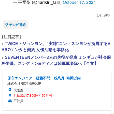
— 平愛梨 (@harikiri_tairi)
October 17, 2021
《杉山実》
テレビ番組
【注目記事】
>
TWICE・ジョンヨン、“実姉”コン・スンヨンが所属するV
AROエンタと契約 女優活動を本格化
>
SEVENTEENメンバー3人の兵役が発表 ミンギュが社会服
務要員、スングァン&ディノは陸軍軍楽隊へ【全文】
保守エンジニア・経験不問・残業月5時間以内
株式会社RIOT GROUP
大阪府
月給32万7,800円～50万円
正社員