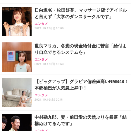
日向坂46・松田好花、マッサージ店でアイドル
と言えず「大学のダンスサークルです」
エンタメ
2021.10.17(日) 16:06
世良マリカ、各党の現金給付金に苦言「給付よ
り自立できるシステムを」
エンタメ
2021.10.17(日) 13:53
【ピックアップ】グラビア偏差値高いNMB48！
本郷柚巴が人気急上昇中！
エンタメ
2021.10.16(土) 20:51
中村勘九郎、妻・前田愛の天然ぶりを暴露「結
構ぬけてるんです」
エンタメ