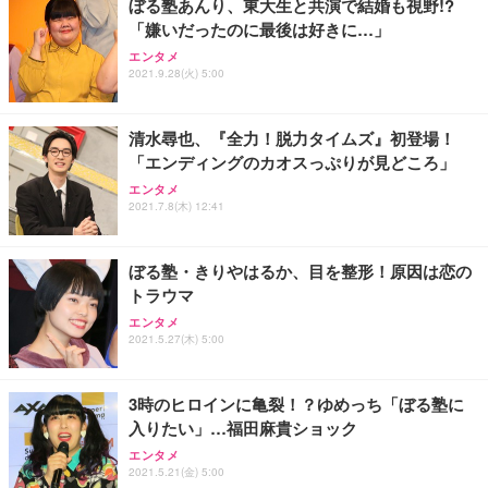
ぼる塾あんり、東大生と共演で結婚も視野!?
務用 おしゃれ パソコンチェア (ブラック)
「嫌いだったのに最後は好きに…」
Sezlife オフィスチェア デスクチェア 疲れない テレ
【整備済み品】Dell E2724HS 27インチ 液晶モニタ
Smart Basic(スマートベーシック) 【Amazon.co.jp
エンタメ
ワーク チェア 強化バックレスト 30度ロッキング機
ー フルHD（1920×1080）VA 非光沢 HDMI/DisplayP
限定】 Smart Basic アイリスオーヤマ ペットシーツ
2021.9.28(火) 5:00
能 人間工学 椅子 腰サポート 90度跳ね上げ式アーム
ort/VGA スピーカー内蔵 高さ調整 スイベル VESA対
超厚型 お徳用 ワイド 100枚入 (x 1) (ケース販売)
レスト 3Dヘッドレスト ハンガー付き 高反発クッシ
応 ComfortView ビジネス向け
￥7,680
￥15,800
￥3,670
ョン PCチェア 通気性メッシュ ゲーミング/勉強/事
清水尋也、『全力！脱力タイムズ』初登場！
務用 おしゃれ パソコンチェア (ホワイト)
「エンディングのカオスっぷりが見どころ」
ANDWINT オフィスチェア デスクチェア 肘なし メ
【MiniLED/24.5inch/280Hz/FHD】GRAPHT THE S
アイリスオーヤマ ペットシーツ 超厚型 お徳用 レギ
ッシュ 通気性 ランバーサポート付き 腰サポート ガ
HOOTER Gaming Monitor 24” Essential ゲーミン
エンタメ
ュラー 200枚入【Amazon.co.jp限定】
ス圧無段階昇降 360度回転 キャスター付き コンパク
グモニター QD 24.5インチ 1ms FHD 量子ドット 残
2021.7.8(木) 12:41
ト 幅52×奥行58.5×高さ84～96cm テレワーク 在宅
像低減 (3年保証 | 輝点保証 | 日本メーカー)
￥3,731
￥4,139
￥34,980
勤務 ブラック
ぼる塾・きりやはるか、目を整形！原因は恋の
トラウマ
エンタメ
2021.5.27(木) 5:00
3時のヒロインに亀裂！？ゆめっち「ぼる塾に
入りたい」…福田麻貴ショック
エンタメ
2021.5.21(金) 5:00