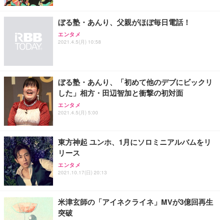
ぼる塾・あんり、父親がほぼ毎日電話！
エンタメ
2021.4.5(月) 10:58
ぼる塾・あんり、「初めて他のデブにビックリ
した」相方・田辺智加と衝撃の初対面
エンタメ
2021.4.5(月) 5:00
東方神起 ユンホ、1月にソロミニアルバムをリ
リース
エンタメ
2021.10.17(日) 20:13
米津玄師の「アイネクライネ」MVが3億回再生
突破