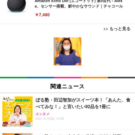
Amazon Echo Dot (エコードット) 第5世代 - Alex
a、センサー搭載、鮮やかなサウンド｜チャコール
￥7,480
>> もっと見る
[EdoErgo] オフィスチェア 椅子 テレワーク 疲れな
EIZO ビジネス向けプレミアムモニター | FlexScan
Amazonベーシック ペットシーツ 薄型 レギュラー 1
い 跳ね上げ式アームレスト コンパクト 約105度ロッ
EV3240X-WT | 31.5型4K UHD・USB Type-C・ホワ
回使い捨て 無香料 ホワイト 300枚
キング pc 事務椅子 360度回転 座面昇降 強化ナイロ
イト
ン樹脂ベース 通気性メッシュ 在宅ワーク H-WY01
￥3,373
￥5,699
￥105,595
(黒網+黒枠+黒足)
EIZO ビジネス向けプレミアムモニター | FlexScan
SIHOO B100 オフィスチェア／デスクチェア メッシ
Amazonベーシック ペットシーツ 厚型 ワイド 42枚
EV2740X-WT | 27.0型4K UHD・USB Type-C・ホワ
ュチェア 人間工学 疲れない ブラック
x2袋(84枚) ホワイト(吸収面:ライトブルー)
関連ニュース
イト
￥27,999
￥3,234
￥109,572
ぼる塾・田辺智加がスイーツ本！「あんた、食
べてみな！」と言いたい92品を1冊に
Sezlife オフィスチェア デスクチェア 疲れない テレ
【純正品】27"ゲーミングモニター DualSense 充電
ネオ・ルーライフ ネオ・オムツ L 中型犬用 26枚入
エンタメ
ワーク チェア 強化バックレスト 30度ロッキング機
フック付き（CFI-ZDM1J）
り 単品
2021.9.10(金) 14:59
能 人間工学 椅子 腰サポート 90度跳ね上げ式アーム
レスト 3Dヘッドレスト ハンガー付き 高反発クッシ
￥49,979
￥1,800
￥7,680
ョン PCチェア 通気性メッシュ ゲーミング/勉強/事