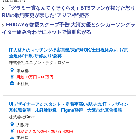
>
「グラミー賞なんてくそくらえ」BTSファンが掲げた怒り
RMの歌詞変更が示した“アジア枠”拒否
>
FRIDAYが熱愛スクープ予告!大河女優とシンガーソングラ
イター組み合わせにネットで憶測広がる
IT人材とのマッチング提案営業/未経験OK/土日祝休みあり/完
全週休2日制/研修あり/急募
株式会社ユニゾン・テクノロジー
東京都
月給30万円～80万円
正社員
UIデザイナーアシスタント・定着率高い/駅チカ/IT・デザイン
系転職希望・未経験歓迎・Figma習得・大阪市北区曾根崎
株式会社Creer
大阪府
月給21万3,400円～35万3,400円
正社員