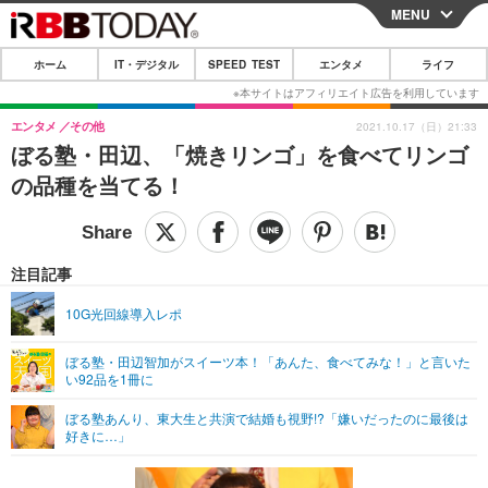
MENU
CLOSE
ホーム
IT・デジタル
SPEED TEST
エンタメ
ライフ
ホーム
IT・デジタル
エンタメ
その他
2021.10.17（日）21:33
ぼる塾・田辺、「焼きリンゴ」を食べてリンゴ
IT・デジタルTOP
スマートフォン
SPEED TEST
の品種を当てる！
ネタ
ガジェット・ツール
エンタメ
ショッピング
その他
エンタメTOP
映画・ドラマ
ライフ
注目記事
韓流・K-POP
韓国・芸能
ライフTOP
グルメ
リリース一覧
10G光回線導入レポ
音楽
スポーツ
ペット
ショッピング
プッシュ通知の停止方法
ぼる塾・田辺智加がスイーツ本！「あんた、食べてみな！」と言いた
い92品を1冊に
グラビア
ブログ
その他
ぼる塾あんり、東大生と共演で結婚も視野!?「嫌いだったのに最後は
ショッピング
その他
好きに…」