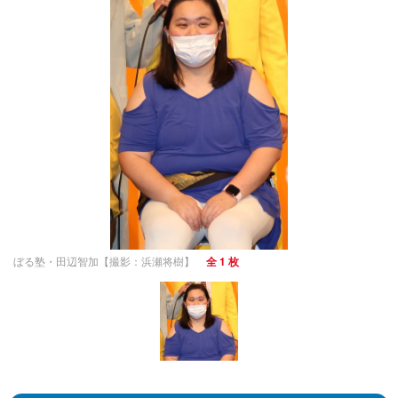
ぼる塾・田辺智加【撮影：浜瀬将樹】
全 1 枚