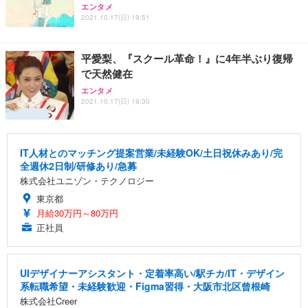
エンタメ
2021.10.17(日) 19:51
平愛梨、『スクール革命！』に4年半ぶり復帰
で天然健在
エンタメ
2021.10.17(日) 19:30
IT人材とのマッチング提案営業/未経験OK/土日祝休みあり/完
全週休2日制/研修あり/急募
株式会社ユニゾン・テクノロジー
東京都
月給30万円～80万円
正社員
UIデザイナーアシスタント・定着率高い/駅チカ/IT・デザイン
系転職希望・未経験歓迎・Figma習得・大阪市北区曾根崎
株式会社Creer