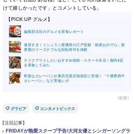
けて嬉しかったです」とコメントしている。
【PICK UP グルメ】
編集部注目のグルメを実食レポート
激旨すぎ！ミシュラン星獲得の江戸前鮨「銀座おのでら」新
業態のリーズナブルな回転寿司を体験
テイクアウトしたいおすすめ焼肉・ステーキ弁当！都内4店
を実食してみた
斬新なカレーパンが東武百貨店池袋店に登場！「十勝豊西牛
カレーパン」など実食レポ
《松尾》
グラビア
エンタメトピックス
【注目記事】
>
FRIDAYが熱愛スクープ予告!大河女優とシンガーソングラ