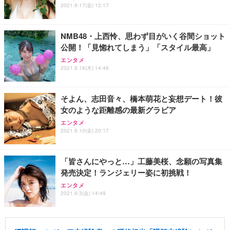
2021.9.17(金) 12:17
NMB48・上西怜、思わず目がいく谷間ショット
公開！「見惚れてしまう」「スタイル最高」
エンタメ
2021.9.16(木) 14:46
そよん、志田音々、橋本萌花と妄想デート！彼
女のような距離感の最新グラビア
エンタメ
2021.9.10(金) 20:17
「皆さんにやっと…」工藤美桜、念願の写真集
発売決定！ランジェリー姿に初挑戦！
エンタメ
2021.9.3(金) 14:49