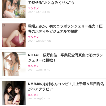
で魅せる“おとなみくりん”も
Sezlife オフィスチェア デスクチェア 疲れない テレ
【整備済み品】Dell E2724HS 27インチ 液晶モニタ
Smart Basic(スマートベーシック) 【Amazon.co.jp
エンタメ
ワーク チェア 強化バックレスト 30度ロッキング機
ー フルHD（1920×1080）VA 非光沢 HDMI/DisplayP
限定】 Smart Basic アイリスオーヤマ ペットシーツ
2021.10.17(日) 6:00
能 人間工学 椅子 腰サポート 90度跳ね上げ式アーム
ort/VGA スピーカー内蔵 高さ調整 スイベル VESA対
超厚型 お徳用 ワイド 100枚入 (x 1) (ケース販売)
レスト 3Dヘッドレスト ハンガー付き 高反発クッシ
応 ComfortView ビジネス向け
￥7,680
￥15,800
￥3,670
ョン PCチェア 通気性メッシュ ゲーミング/勉強/事
馬場ふみか、初のコラボランジェリー発売！圧
務用 おしゃれ パソコンチェア (ホワイト)
巻のボディをビジュアルで披露
ANDWINT オフィスチェア デスクチェア 肘なし メ
【MiniLED/24.5inch/280Hz/FHD】GRAPHT THE S
アイリスオーヤマ ペットシーツ 超厚型 お徳用 レギ
ッシュ 通気性 ランバーサポート付き 腰サポート ガ
HOOTER Gaming Monitor 24” Essential ゲーミン
エンタメ
ュラー 200枚入【Amazon.co.jp限定】
ス圧無段階昇降 360度回転 キャスター付き コンパク
グモニター QD 24.5インチ 1ms FHD 量子ドット 残
2021.10.13(水) 17:43
ト 幅52×奥行58.5×高さ84～96cm テレワーク 在宅
像低減 (3年保証 | 輝点保証 | 日本メーカー)
￥3,731
￥4,139
￥34,980
勤務 ブラック
NGT48・荻野由佳、卒業記念写真集で初のラン
ジェリーに挑戦！
エンタメ
2021.10.9(土) 18:40
NMB48のお姉さんコンビ！川上千尋＆和田海佑
がペアグラビア
エンタメ
2021.9.28(火) 13:31