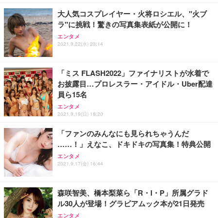
大人気コスプレイヤー・火将ロシエル、"火ブ
ラ"に挑戦！驚きの写真集表紙が公開に！
エンタメ
2021.9.22(水) 23:14
「ミス FLASH2022」ファイナリストが水着で
お披露目…プロレスラー・アイドル・Uber配達
員ら15名
エンタメ
2021.9.19(日) 18:20
「ファンのみんなにも見られちゃうんだ
……！」えなこ、ドキドキの写真集！特典公開
エンタメ
2021.9.17(金) 16:44
森咲智美、橋本梨菜ら「R・I・P」所属グラド
ル30人が登場！グラビアムック本が21日発売
エンタメ