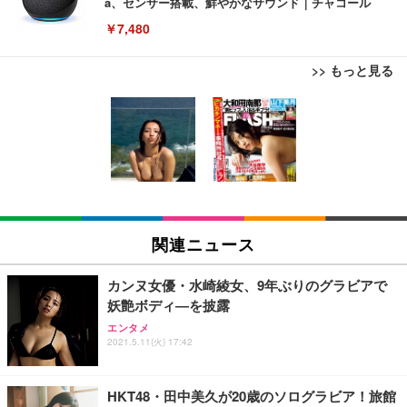
a、センサー搭載、鮮やかなサウンド｜チャコール
￥7,480
>> もっと見る
[EdoErgo] オフィスチェア 椅子 テレワーク 疲れな
EIZO ビジネス向けプレミアムモニター | FlexScan
Amazonベーシック ペットシーツ 薄型 レギュラー 1
い 跳ね上げ式アームレスト コンパクト 約105度ロッ
EV3240X-WT | 31.5型4K UHD・USB Type-C・ホワ
回使い捨て 無香料 ホワイト 300枚
キング pc 事務椅子 360度回転 座面昇降 強化ナイロ
イト
ン樹脂ベース 通気性メッシュ 在宅ワーク H-WY01
￥3,373
￥5,699
￥105,595
(黒網+黒枠+黒足)
EIZO ビジネス向けプレミアムモニター | FlexScan
SIHOO B100 オフィスチェア／デスクチェア メッシ
Amazonベーシック ペットシーツ 厚型 ワイド 42枚
EV2740X-WT | 27.0型4K UHD・USB Type-C・ホワ
ュチェア 人間工学 疲れない ブラック
x2袋(84枚) ホワイト(吸収面:ライトブルー)
関連ニュース
イト
￥27,999
￥3,234
￥109,572
カンヌ女優・水崎綾女、9年ぶりのグラビアで
妖艶ボディ―を披露
Sezlife オフィスチェア デスクチェア 疲れない テレ
【純正品】27"ゲーミングモニター DualSense 充電
ネオ・ルーライフ ネオ・オムツ L 中型犬用 26枚入
エンタメ
ワーク チェア 強化バックレスト 30度ロッキング機
フック付き（CFI-ZDM1J）
り 単品
2021.5.11(火) 17:42
能 人間工学 椅子 腰サポート 90度跳ね上げ式アーム
レスト 3Dヘッドレスト ハンガー付き 高反発クッシ
￥49,979
￥1,800
￥7,680
ョン PCチェア 通気性メッシュ ゲーミング/勉強/事
HKT48・田中美久が20歳のソログラビア！旅館
務用 おしゃれ パソコンチェア (ブラック)