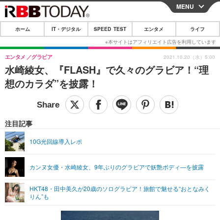
MENU
CLOSE
ホーム
IT・デジタル
SPEED TEST
エンタメ
ライフ
ホーム
IT・デジタル
エンタメ
グラビア
2021.10.20（水）5:00
水崎綾女、『FLASH』で久々のグラビア！“理
IT・デジタルTOP
スマートフォン
SPEED TEST
想のカラダ”を披露！
ネタ
ガジェット・ツール
エンタメ
ショッピング
その他
エンタメTOP
映画・ドラマ
ライフ
注目記事
韓流・K-POP
韓国・芸能
ライフTOP
グルメ
リリース一覧
10G光回線導入レポ
音楽
スポーツ
ペット
ショッピング
プッシュ通知の停止方法
カンヌ女優・水崎綾女、9年ぶりのグラビアで妖艶ボディ―を披露
グラビア
ブログ
その他
HKT48・田中美久が20歳のソログラビア！旅館で魅せる“おとなみく
ショッピング
その他
りん”も