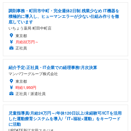
調剤事務・町田市中町・完全週休2日制 残業少なめ IT機器を
積極的に導入し、ヒューマンエラーが少ない仕組み作りを徹
底しています
いちょう薬局 町田中町店
東京都
月給22万円～
正社員
紹介予定:正社員・IT企業での経理事務!月次決算
マンパワーグループ株式会社
東京都
時給1,950円
正社員 / 派遣社員
児童指導員/月給24万円～/年休120日以上/未経験可/ICTを活用
した運動療育システムを導入/「IT×福祉×運動」をキーワード
に活動
UPDATE新江古田スタジオ