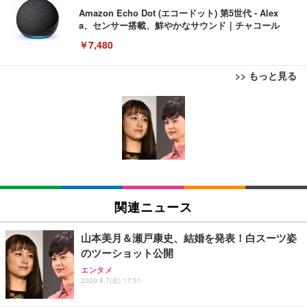
Amazon Echo Dot (エコードット) 第5世代 - Alex
a、センサー搭載、鮮やかなサウンド｜チャコール
￥7,480
>> もっと見る
[EdoErgo] オフィスチェア 椅子 テレワーク 疲れな
EIZO ビジネス向けプレミアムモニター | FlexScan
Amazonベーシック ペットシーツ 薄型 レギュラー 1
い 跳ね上げ式アームレスト コンパクト 約105度ロッ
EV3240X-WT | 31.5型4K UHD・USB Type-C・ホワ
回使い捨て 無香料 ホワイト 300枚
キング pc 事務椅子 360度回転 座面昇降 強化ナイロ
イト
ン樹脂ベース 通気性メッシュ 在宅ワーク H-WY01
￥3,373
￥5,699
￥105,595
(黒網+黒枠+黒足)
EIZO ビジネス向けプレミアムモニター | FlexScan
SIHOO B100 オフィスチェア／デスクチェア メッシ
Amazonベーシック ペットシーツ 厚型 ワイド 42枚
EV2740X-WT | 27.0型4K UHD・USB Type-C・ホワ
ュチェア 人間工学 疲れない ブラック
x2袋(84枚) ホワイト(吸収面:ライトブルー)
関連ニュース
イト
￥27,999
￥3,234
￥109,572
山本美月＆瀬戸康史、結婚を発表！白スーツ姿
のツーショット公開
Sezlife オフィスチェア デスクチェア 疲れない テレ
【純正品】27"ゲーミングモニター DualSense 充電
ネオ・ルーライフ ネオ・オムツ L 中型犬用 26枚入
エンタメ
ワーク チェア 強化バックレスト 30度ロッキング機
2020.8.7(金) 17:51
フック付き（CFI-ZDM1J）
り 単品
能 人間工学 椅子 腰サポート 90度跳ね上げ式アーム
レスト 3Dヘッドレスト ハンガー付き 高反発クッシ
￥49,979
￥1,800