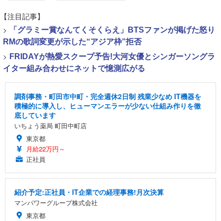
【注目記事】
>
「グラミー賞なんてくそくらえ」BTSファンが掲げた怒り
RMの歌詞変更が示した“アジア枠”拒否
>
FRIDAYが熱愛スクープ予告!大河女優とシンガーソングラ
イター組み合わせにネットで憶測広がる
調剤事務・町田市中町・完全週休2日制 残業少なめ IT機器を
積極的に導入し、ヒューマンエラーが少ない仕組み作りを徹
底しています
いちょう薬局 町田中町店
東京都
月給22万円～
正社員
紹介予定:正社員・IT企業での経理事務!月次決算
マンパワーグループ株式会社
東京都