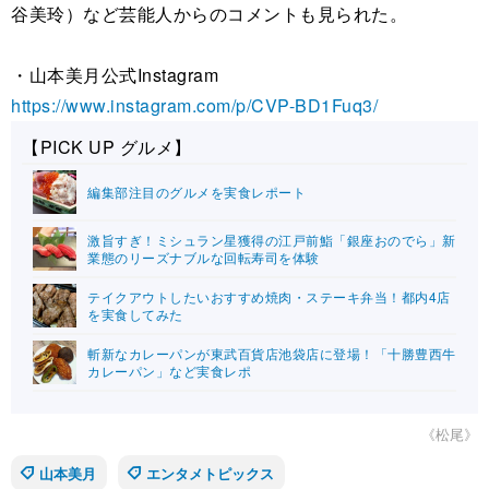
谷美玲）など芸能人からのコメントも見られた。
・山本美月公式Instagram
https://www.instagram.com/p/CVP-BD1Fuq3/
【PICK UP グルメ】
編集部注目のグルメを実食レポート
激旨すぎ！ミシュラン星獲得の江戸前鮨「銀座おのでら」新
業態のリーズナブルな回転寿司を体験
テイクアウトしたいおすすめ焼肉・ステーキ弁当！都内4店
を実食してみた
斬新なカレーパンが東武百貨店池袋店に登場！「十勝豊西牛
カレーパン」など実食レポ
《松尾》
山本美月
エンタメトピックス