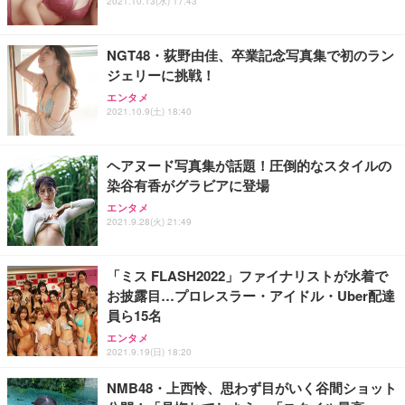
2021.10.13(水) 17:43
NGT48・荻野由佳、卒業記念写真集で初のラン
ジェリーに挑戦！
エンタメ
2021.10.9(土) 18:40
ヘアヌード写真集が話題！圧倒的なスタイルの
染谷有香がグラビアに登場
エンタメ
2021.9.28(火) 21:49
「ミス FLASH2022」ファイナリストが水着で
お披露目…プロレスラー・アイドル・Uber配達
員ら15名
エンタメ
2021.9.19(日) 18:20
NMB48・上西怜、思わず目がいく谷間ショット