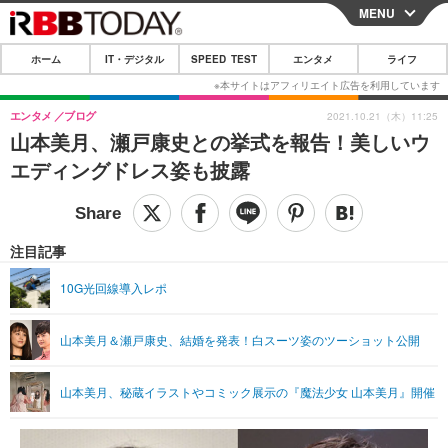
MENU
CLOSE
ホーム
IT・デジタル
SPEED TEST
エンタメ
ライフ
ホーム
IT・デジタル
エンタメ
ブログ
2021.10.21（木）11:25
山本美月、瀬戸康史との挙式を報告！美しいウ
IT・デジタルTOP
スマートフォン
SPEED TEST
エディングドレス姿も披露
ネタ
ガジェット・ツール
エンタメ
ショッピング
その他
エンタメTOP
映画・ドラマ
ライフ
注目記事
韓流・K-POP
韓国・芸能
ライフTOP
グルメ
リリース一覧
10G光回線導入レポ
音楽
スポーツ
ペット
ショッピング
プッシュ通知の停止方法
山本美月＆瀬戸康史、結婚を発表！白スーツ姿のツーショット公開
グラビア
ブログ
その他
ショッピング
その他
山本美月、秘蔵イラストやコミック展示の『魔法少女 山本美月』開催