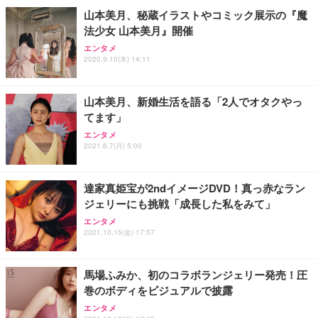
￥7,680
ョン PCチェア 通気性メッシュ ゲーミング/勉強/事
山本美月、秘蔵イラストやコミック展示の『魔
務用 おしゃれ パソコンチェア (ブラック)
法少女 山本美月』開催
Sezlife オフィスチェア デスクチェア 疲れない テレ
【整備済み品】Dell E2724HS 27インチ 液晶モニタ
Smart Basic(スマートベーシック) 【Amazon.co.jp
エンタメ
ワーク チェア 強化バックレスト 30度ロッキング機
ー フルHD（1920×1080）VA 非光沢 HDMI/DisplayP
限定】 Smart Basic アイリスオーヤマ ペットシーツ
2020.9.10(木) 14:11
能 人間工学 椅子 腰サポート 90度跳ね上げ式アーム
ort/VGA スピーカー内蔵 高さ調整 スイベル VESA対
超厚型 お徳用 ワイド 100枚入 (x 1) (ケース販売)
レスト 3Dヘッドレスト ハンガー付き 高反発クッシ
応 ComfortView ビジネス向け
￥7,680
￥15,800
￥3,670
ョン PCチェア 通気性メッシュ ゲーミング/勉強/事
山本美月、新婚生活を語る「2人でオタクやっ
務用 おしゃれ パソコンチェア (ホワイト)
てます」
ANDWINT オフィスチェア デスクチェア 肘なし メ
【MiniLED/24.5inch/280Hz/FHD】GRAPHT THE S
アイリスオーヤマ ペットシーツ 超厚型 お徳用 レギ
ッシュ 通気性 ランバーサポート付き 腰サポート ガ
HOOTER Gaming Monitor 24” Essential ゲーミン
エンタメ
ュラー 200枚入【Amazon.co.jp限定】
ス圧無段階昇降 360度回転 キャスター付き コンパク
グモニター QD 24.5インチ 1ms FHD 量子ドット 残
2021.6.7(月) 5:00
ト 幅52×奥行58.5×高さ84～96cm テレワーク 在宅
像低減 (3年保証 | 輝点保証 | 日本メーカー)
￥3,731
￥4,139
￥34,980
勤務 ブラック
達家真姫宝が2ndイメージDVD！真っ赤なラン
ジェリーにも挑戦「成長した私をみて」
エンタメ
2021.10.15(金) 17:57
馬場ふみか、初のコラボランジェリー発売！圧
巻のボディをビジュアルで披露
エンタメ