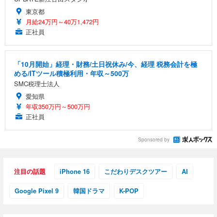
東京都
月給24万円～40万1,472円
正社員
「10月開始」経理・財務/土日祝休み/今、経理 税務会計を極
める/ITツール積極利用・年収～500万
SMC税理士法人
愛知県
年収350万円～500万円
正社員
Sponsored by
注目の話題
iPhone 16
こだわりデスクツアー
AI
Google Pixel 9
韓国ドラマ
K-POP