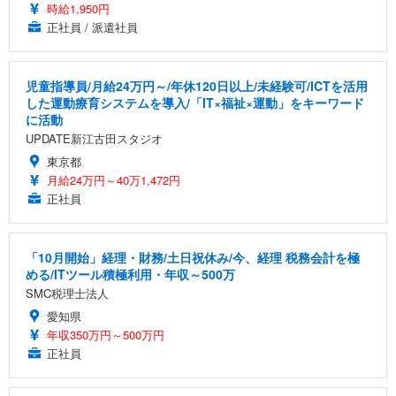
時給1,950円
正社員 / 派遣社員
児童指導員/月給24万円～/年休120日以上/未経験可/ICTを活用
した運動療育システムを導入/「IT×福祉×運動」をキーワード
に活動
UPDATE新江古田スタジオ
東京都
月給24万円～40万1,472円
正社員
「10月開始」経理・財務/土日祝休み/今、経理 税務会計を極
める/ITツール積極利用・年収～500万
SMC税理士法人
愛知県
年収350万円～500万円
正社員