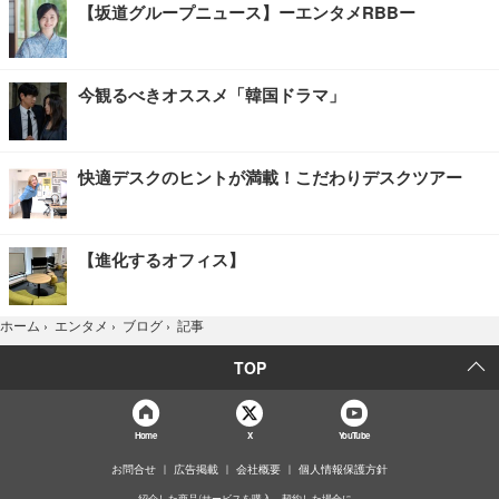
【坂道グループニュース】ーエンタメRBBー
今観るべきオススメ「韓国ドラマ」
快適デスクのヒントが満載！こだわりデスクツアー
【進化するオフィス】
記事
ホーム
›
エンタメ
›
ブログ
›
TOP
Home
X
YouTube
お問合せ
広告掲載
会社概要
個人情報保護方針
紹介した商品/サービスを購入、契約した場合に、