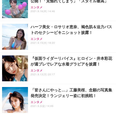
公開！「見惚れてしまう」「スタイル最高」
エンタメ
2021.9.16(木) 14:46
ハーフ美女・ロサリオ恵奈、褐色肌＆迫力バス
トのセクシービキニショット披露！
エンタメ
2021.9.15(水) 18:20
『仮面ライダーリバイス』ヒロイン・井本彩花
が週プレでレアな水着グラビアを披露！
エンタメ
2021.9.13(月) 20:17
「皆さんにやっと…」工藤美桜、念願の写真集
発売決定！ランジェリー姿に初挑戦！
エンタメ
2021.9.3(金) 14:49