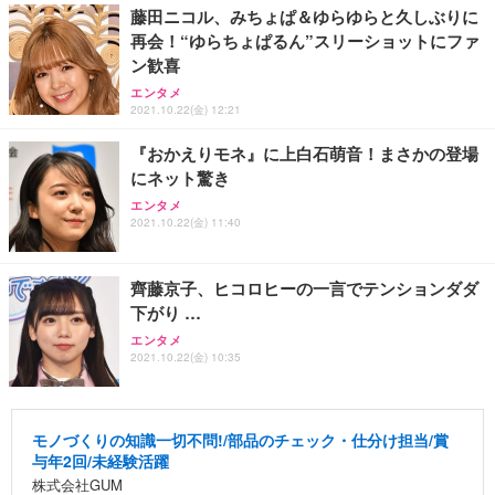
藤田ニコル、みちょぱ＆ゆらゆらと久しぶりに
再会！“ゆらちょぱるん”スリーショットにファ
ン歓喜
エンタメ
2021.10.22(金) 12:21
『おかえりモネ』に上白石萌音！まさかの登場
にネット驚き
エンタメ
2021.10.22(金) 11:40
齊藤京子、ヒコロヒーの一言でテンションダダ
下がり …
エンタメ
2021.10.22(金) 10:35
モノづくりの知識一切不問!/部品のチェック・仕分け担当/賞
与年2回/未経験活躍
株式会社GUM