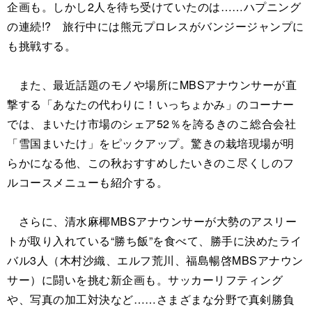
企画も。しかし2人を待ち受けていたのは……ハプニング
の連続!? 旅行中には熊元プロレスがバンジージャンプに
も挑戦する。
また、最近話題のモノや場所にMBSアナウンサーが直
撃する「あなたの代わりに！いっちょかみ」のコーナー
では、まいたけ市場のシェア52％を誇るきのこ総合会社
「雪国まいたけ」をピックアップ。驚きの栽培現場が明
らかになる他、この秋おすすめしたいきのこ尽くしのフ
ルコースメニューも紹介する。
さらに、清水麻椰MBSアナウンサーが大勢のアスリー
トが取り入れている“勝ち飯”を食べて、勝手に決めたライ
バル3人（木村沙織、エルフ荒川、福島暢啓MBSアナウン
サー）に闘いを挑む新企画も。サッカーリフティング
や、写真の加工対決など……さまざまな分野で真剣勝負