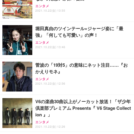
エンタメ
2021.10.22(金) 13:55
堀田真由のツインテール×ジャージ姿に「最
強」「何しても可愛い」の声！
エンタメ
2021.10.22(金) 13:46
菅波の「19対5」の意味にネット注目……『お
かえりモネ』
エンタメ
2021.10.22(金) 12:56
V6の楽曲30曲以上がノーカット放送！「ザ少年
倶楽部プレミアム Presents『 V6 Stage Collect
ion 』」
エンタメ
2021.10.22(金) 12:26