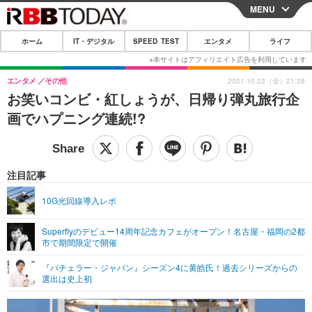
MENU
CLOSE
ホーム
IT・デジタル
SPEED TEST
エンタメ
ライフ
ホーム
IT・デジタル
エンタメ
その他
2021.10.22（金）21:28
お笑いコンビ・紅しょうが、日帰り弾丸旅行企
IT・デジタルTOP
スマートフォン
SPEED TEST
画でハプニング連続!?
ネタ
ガジェット・ツール
エンタメ
ショッピング
その他
エンタメTOP
映画・ドラマ
ライフ
注目記事
韓流・K-POP
韓国・芸能
ライフTOP
グルメ
リリース一覧
10G光回線導入レポ
音楽
スポーツ
ペット
ショッピング
プッシュ通知の停止方法
Superflyのデビュー14周年記念カフェがオープン！名古屋・福岡の2都
市で期間限定で開催
グラビア
ブログ
その他
『バチェラー・ジャパン』シーズン4に黄皓氏！過去シリーズからの
ショッピング
その他
選出は史上初