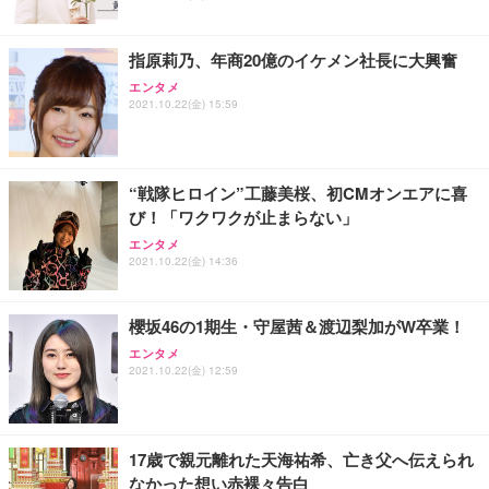
能 人間工学 椅子 腰サポート 90度跳ね上げ式アーム
ort/VGA スピーカー内蔵 高さ調整 スイベル VESA対
超厚型 お徳用 ワイド 100枚入 (x 1) (ケース販売)
レスト 3Dヘッドレスト ハンガー付き 高反発クッシ
応 ComfortView ビジネス向け
￥7,680
￥15,800
￥3,670
ョン PCチェア 通気性メッシュ ゲーミング/勉強/事
指原莉乃、年商20億のイケメン社長に大興奮
務用 おしゃれ パソコンチェア (ホワイト)
エンタメ
ANDWINT オフィスチェア デスクチェア 肘なし メ
【MiniLED/24.5inch/280Hz/FHD】GRAPHT THE S
アイリスオーヤマ ペットシーツ 超厚型 お徳用 レギ
2021.10.22(金) 15:59
ッシュ 通気性 ランバーサポート付き 腰サポート ガ
HOOTER Gaming Monitor 24” Essential ゲーミン
ュラー 200枚入【Amazon.co.jp限定】
ス圧無段階昇降 360度回転 キャスター付き コンパク
グモニター QD 24.5インチ 1ms FHD 量子ドット 残
ト 幅52×奥行58.5×高さ84～96cm テレワーク 在宅
像低減 (3年保証 | 輝点保証 | 日本メーカー)
￥3,731
￥4,139
￥34,980
勤務 ブラック
“戦隊ヒロイン”工藤美桜、初CMオンエアに喜
び！「ワクワクが止まらない」
エンタメ
2021.10.22(金) 14:36
櫻坂46の1期生・守屋茜＆渡辺梨加がW卒業！
エンタメ
2021.10.22(金) 12:59
17歳で親元離れた天海祐希、亡き父へ伝えられ
なかった想い赤裸々告白