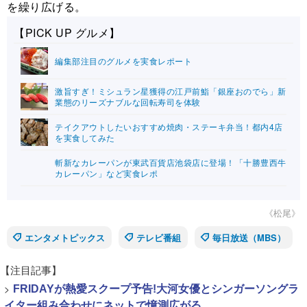
を繰り広げる。
【PICK UP グルメ】
編集部注目のグルメを実食レポート
激旨すぎ！ミシュラン星獲得の江戸前鮨「銀座おのでら」新
業態のリーズナブルな回転寿司を体験
テイクアウトしたいおすすめ焼肉・ステーキ弁当！都内4店
を実食してみた
斬新なカレーパンが東武百貨店池袋店に登場！「十勝豊西牛
カレーパン」など実食レポ
《松尾》
エンタメトピックス
テレビ番組
毎日放送（MBS）
【注目記事】
>
FRIDAYが熱愛スクープ予告!大河女優とシンガーソングラ
イター組み合わせにネットで憶測広がる