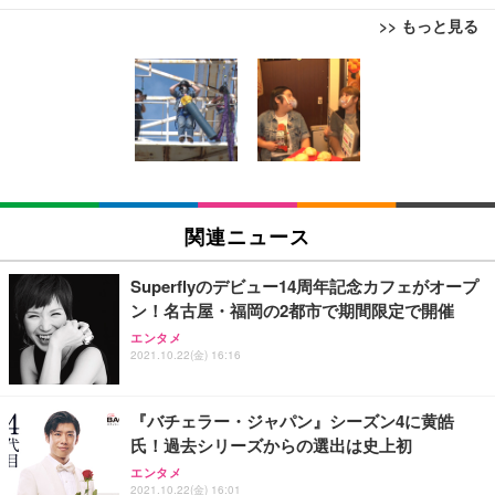
>> もっと見る
[EdoErgo] オフィスチェア 椅子 テレワーク 疲れな
EIZO ビジネス向けプレミアムモニター | FlexScan
Amazonベーシック ペットシーツ 薄型 レギュラー 1
い 跳ね上げ式アームレスト コンパクト 約105度ロッ
EV3240X-WT | 31.5型4K UHD・USB Type-C・ホワ
回使い捨て 無香料 ホワイト 300枚
キング pc 事務椅子 360度回転 座面昇降 強化ナイロ
イト
ン樹脂ベース 通気性メッシュ 在宅ワーク H-WY01
￥3,373
￥5,699
￥105,595
(黒網+黒枠+黒足)
EIZO ビジネス向けプレミアムモニター | FlexScan
SIHOO B100 オフィスチェア／デスクチェア メッシ
Amazonベーシック ペットシーツ 厚型 ワイド 42枚
EV2740X-WT | 27.0型4K UHD・USB Type-C・ホワ
ュチェア 人間工学 疲れない ブラック
x2袋(84枚) ホワイト(吸収面:ライトブルー)
関連ニュース
イト
￥27,999
￥3,234
￥109,572
Superflyのデビュー14周年記念カフェがオープ
ン！名古屋・福岡の2都市で期間限定で開催
Sezlife オフィスチェア デスクチェア 疲れない テレ
【純正品】27"ゲーミングモニター DualSense 充電
ネオ・ルーライフ ネオ・オムツ L 中型犬用 26枚入
エンタメ
ワーク チェア 強化バックレスト 30度ロッキング機
2021.10.22(金) 16:16
フック付き（CFI-ZDM1J）
り 単品
能 人間工学 椅子 腰サポート 90度跳ね上げ式アーム
レスト 3Dヘッドレスト ハンガー付き 高反発クッシ
￥49,979
￥1,800
￥7,680
ョン PCチェア 通気性メッシュ ゲーミング/勉強/事
『バチェラー・ジャパン』シーズン4に黄皓
務用 おしゃれ パソコンチェア (ブラック)
氏！過去シリーズからの選出は史上初
Sezlife オフィスチェア デスクチェア 疲れない テレ
【整備済み品】Dell E2724HS 27インチ 液晶モニタ
Smart Basic(スマートベーシック) 【Amazon.co.jp
エンタメ
ワーク チェア 強化バックレスト 30度ロッキング機
ー フルHD（1920×1080）VA 非光沢 HDMI/DisplayP
限定】 Smart Basic アイリスオーヤマ ペットシーツ
2021.10.22(金) 16:01