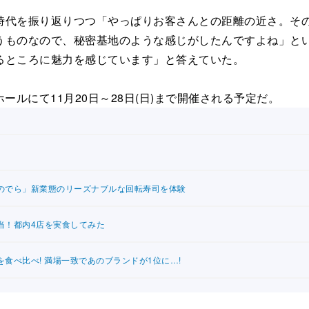
代を振り返りつつ「やっぱりお客さんとの距離の近さ。その
うものなので、秘密基地のような感じがしたんですよね」と
るところに魅力を感じています」と答えていた。
ールにて11月20日～28日(日)まで開催される予定だ。
のでら」新業態のリーズナブルな回転寿司を体験
当！都内4店を実食してみた
食べ比べ! 満場一致であのブランドが1位に…!