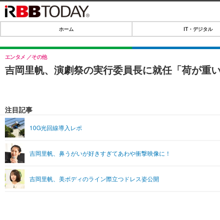
ホーム
IT・デジタル
ホーム
IT・デジタル
エンタメ
その他
吉岡里帆、演劇祭の実行委員長に就任「荷が重
IT・デジタルTOP
SPEED TEST
ネタ
エンタメ
注目記事
ショッピング
エンタメTOP
ライフ
10G光回線導入レポ
韓流・K-POP
ライフTOP
リリース一覧
吉岡里帆、鼻うがいが好きすぎてあわや衝撃映像に！
音楽
ペット
プッシュ通知の停止方法
グラビア
その他
吉岡里帆、美ボディのライン際立つドレス姿公開
ショッピング