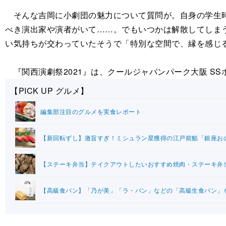
そんな吉岡に小劇団の魅力について質問が。自身の学生時
べき演出家や演者がいて……。でもいつかは解散してしま
い気持ちが交わっていたそうで「特別な空間で、縁を感じ
『関西演劇祭2021』は、クールジャパンパーク大阪 SSホ
【PICK UP グルメ】
編集部注目のグルメを実食レポート
【新回転ずし】激旨すぎ！ミシュラン星獲得の江戸前鮨「銀座お
【ステーキ弁当】テイクアウトしたいおすすめ焼肉・ステーキ弁
【高級食パン】「乃が美」「ラ・パン」などの「高級生食パン」を