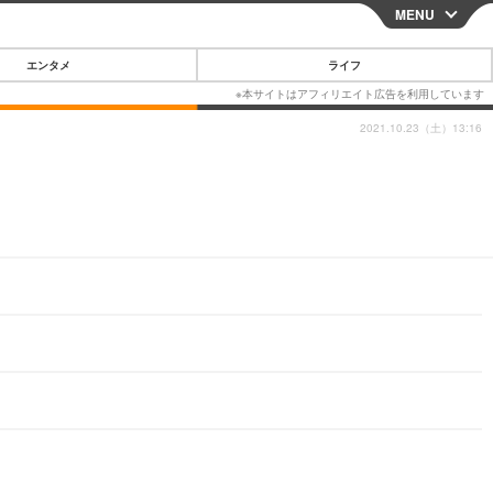
MENU
CLOSE
エンタメ
ライフ
2021.10.23（土）13:16
スマートフォン
ガジェット・ツール
その他
映画・ドラマ
韓国・芸能
グルメ
スポーツ
ショッピング
ブログ
その他