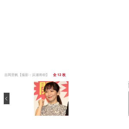
吉岡里帆【撮影：浜瀬将樹】
全 12 枚
‹