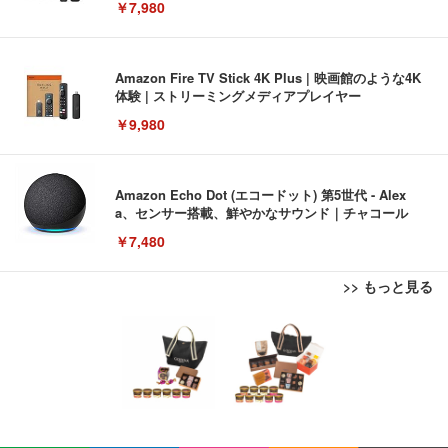
￥7,980
Amazon Fire TV Stick 4K Plus | 映画館のような4K
体験 | ストリーミングメディアプレイヤー
￥9,980
Amazon Echo Dot (エコードット) 第5世代 - Alex
a、センサー搭載、鮮やかなサウンド｜チャコール
￥7,480
>> もっと見る
[EdoErgo] オフィスチェア 椅子 テレワーク 疲れな
EIZO ビジネス向けプレミアムモニター | FlexScan
Amazonベーシック ペットシーツ 薄型 レギュラー 1
い 跳ね上げ式アームレスト コンパクト 約105度ロッ
EV3240X-WT | 31.5型4K UHD・USB Type-C・ホワ
回使い捨て 無香料 ホワイト 300枚
キング pc 事務椅子 360度回転 座面昇降 強化ナイロ
イト
ン樹脂ベース 通気性メッシュ 在宅ワーク H-WY01
￥3,373
￥5,699
￥105,595
(黒網+黒枠+黒足)
EIZO ビジネス向けプレミアムモニター | FlexScan