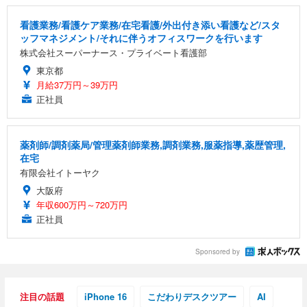
看護業務/看護ケア業務/在宅看護/外出付き添い看護など/スタ
ッフマネジメント/それに伴うオフィスワークを行います
株式会社スーパーナース・プライベート看護部
東京都
月給37万円～39万円
正社員
薬剤師/調剤薬局/管理薬剤師業務,調剤業務,服薬指導,薬歴管理,
在宅
有限会社イトーヤク
大阪府
年収600万円～720万円
正社員
Sponsored by
注目の話題
iPhone 16
こだわりデスクツアー
AI