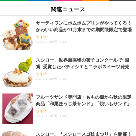
SIHOO B100 オフィスチェア／デスクチェア メッシ
Amazonベーシック ペットシーツ 厚型 ワイド 42枚
EV2740X-WT | 27.0型4K UHD・USB Type-C・ホワ
ュチェア 人間工学 疲れない ブラック
x2袋(84枚) ホワイト(吸収面:ライトブルー)
関連ニュース
イト
￥27,999
￥3,234
￥109,572
サーティワンにポムポムプリンがやってくる！
かわいい商品が11月末までの期間限限定で登場
Sezlife オフィスチェア デスクチェア 疲れない テレ
【純正品】27"ゲーミングモニター DualSense 充電
ネオ・ルーライフ ネオ・オムツ L 中型犬用 26枚入
ライフ
ワーク チェア 強化バックレスト 30度ロッキング機
2021.10.26(火) 13:34
フック付き（CFI-ZDM1J）
り 単品
能 人間工学 椅子 腰サポート 90度跳ね上げ式アーム
レスト 3Dヘッドレスト ハンガー付き 高反発クッシ
￥49,979
￥1,800
￥7,680
ョン PCチェア 通気性メッシュ ゲーミング/勉強/事
スシロー、世界最高峰の菓子コンクールで“銀
務用 おしゃれ パソコンチェア (ブラック)
賞”受賞したパティシエとコラボスイーツ発売
Sezlife オフィスチェア デスクチェア 疲れない テレ
【整備済み品】Dell E2724HS 27インチ 液晶モニタ
Smart Basic(スマートベーシック) 【Amazon.co.jp
ライフ
ワーク チェア 強化バックレスト 30度ロッキング機
ー フルHD（1920×1080）VA 非光沢 HDMI/DisplayP
限定】 Smart Basic アイリスオーヤマ ペットシーツ
2021.10.26(火) 13:33
能 人間工学 椅子 腰サポート 90度跳ね上げ式アーム
ort/VGA スピーカー内蔵 高さ調整 スイベル VESA対
超厚型 お徳用 ワイド 100枚入 (x 1) (ケース販売)
レスト 3Dヘッドレスト ハンガー付き 高反発クッシ
応 ComfortView ビジネス向け
￥7,680
￥15,800
￥3,670
ョン PCチェア 通気性メッシュ ゲーミング/勉強/事
フルーツサンド専門店・ももの樹から秋の限定
務用 おしゃれ パソコンチェア (ホワイト)
商品「和栗ほうじ茶サンド」「焼いもサンド」
ANDWINT オフィスチェア デスクチェア 肘なし メ
【MiniLED/24.5inch/280Hz/FHD】GRAPHT THE S
アイリスオーヤマ ペットシーツ 超厚型 お徳用 レギ
ッシュ 通気性 ランバーサポート付き 腰サポート ガ
HOOTER Gaming Monitor 24” Essential ゲーミン
ライフ
ュラー 200枚入【Amazon.co.jp限定】
ス圧無段階昇降 360度回転 キャスター付き コンパク
グモニター QD 24.5インチ 1ms FHD 量子ドット 残
2021.10.25(月) 15:18
ト 幅52×奥行58.5×高さ84～96cm テレワーク 在宅
像低減 (3年保証 | 輝点保証 | 日本メーカー)
￥3,731
￥4,139
￥34,980
勤務 ブラック
スシロー、「スシロースゴ技まつり」を開催！