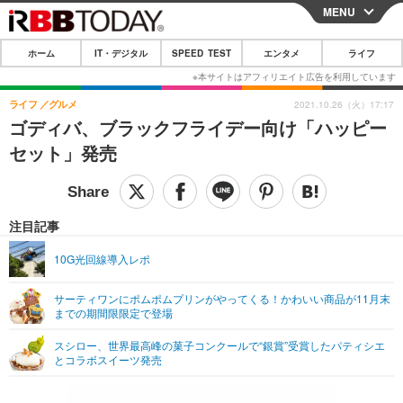
MENU
CLOSE
ホーム
IT・デジタル
SPEED TEST
エンタメ
ライフ
ホーム
IT・デジタル
ライフ
グルメ
2021.10.26（火）17:17
ゴディバ、ブラックフライデー向け「ハッピー
IT・デジタルTOP
スマートフォン
SPEED TEST
セット」発売
ネタ
ガジェット・ツール
エンタメ
ショッピング
その他
エンタメTOP
映画・ドラマ
ライフ
注目記事
韓流・K-POP
韓国・芸能
ライフTOP
グルメ
リリース一覧
10G光回線導入レポ
音楽
スポーツ
ペット
ショッピング
プッシュ通知の停止方法
サーティワンにポムポムプリンがやってくる！かわいい商品が11月末
までの期間限限定で登場
グラビア
ブログ
その他
スシロー、世界最高峰の菓子コンクールで“銀賞”受賞したパティシエ
ショッピング
その他
とコラボスイーツ発売