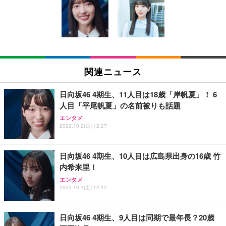
い 跳ね上げ式アームレスト コンパクト 約105度ロッ
EV3240X-WT | 31.5型4K UHD・USB Type-C・ホワ
回使い捨て 無香料 ホワイト 300枚
キング pc 事務椅子 360度回転 座面昇降 強化ナイロ
イト
ン樹脂ベース 通気性メッシュ 在宅ワーク H-WY01
￥3,373
￥5,699
￥105,595
(黒網+黒枠+黒足)
EIZO ビジネス向けプレミアムモニター | FlexScan
SIHOO B100 オフィスチェア／デスクチェア メッシ
Amazonベーシック ペットシーツ 厚型 ワイド 42枚
EV2740X-WT | 27.0型4K UHD・USB Type-C・ホワ
ュチェア 人間工学 疲れない ブラック
x2袋(84枚) ホワイト(吸収面:ライトブルー)
関連ニュース
イト
￥27,999
￥3,234
￥109,572
日向坂46 4期生、11人目は18歳「岸帆夏」！ 6
人目「平尾帆夏」の名前被りも話題
Sezlife オフィスチェア デスクチェア 疲れない テレ
【純正品】27"ゲーミングモニター DualSense 充電
ネオ・ルーライフ ネオ・オムツ L 中型犬用 26枚入
エンタメ
ワーク チェア 強化バックレスト 30度ロッキング機
2022.10.2(日) 12:27
フック付き（CFI-ZDM1J）
り 単品
能 人間工学 椅子 腰サポート 90度跳ね上げ式アーム
レスト 3Dヘッドレスト ハンガー付き 高反発クッシ
￥49,979
￥1,800
￥7,680
ョン PCチェア 通気性メッシュ ゲーミング/勉強/事
日向坂46 4期生、10人目は広島県出身の16歳 竹
務用 おしゃれ パソコンチェア (ブラック)
内希来里！
Sezlife オフィスチェア デスクチェア 疲れない テレ
【整備済み品】Dell E2724HS 27インチ 液晶モニタ
Smart Basic(スマートベーシック) 【Amazon.co.jp
エンタメ
ワーク チェア 強化バックレスト 30度ロッキング機
ー フルHD（1920×1080）VA 非光沢 HDMI/DisplayP
限定】 Smart Basic アイリスオーヤマ ペットシーツ
2022.10.1(土) 12:12
能 人間工学 椅子 腰サポート 90度跳ね上げ式アーム
ort/VGA スピーカー内蔵 高さ調整 スイベル VESA対
超厚型 お徳用 ワイド 100枚入 (x 1) (ケース販売)
レスト 3Dヘッドレスト ハンガー付き 高反発クッシ
応 ComfortView ビジネス向け
￥7,680
￥15,800
￥3,670
ョン PCチェア 通気性メッシュ ゲーミング/勉強/事
日向坂46 4期生、9人目は同期で最年長？20歳
務用 おしゃれ パソコンチェア (ホワイト)