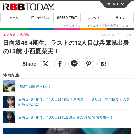
MENU
CLOSE
ホーム
IT・デジタル
SPEED TEST
エンタメ
ライフ
ホーム
IT・デジタル
エンタメ
その他
2022.10.3（月）13:30
日向坂46 4期生、ラストの12人目は兵庫県出身
IT・デジタルTOP
スマートフォン
SPEED TEST
の18歳 小西夏菜実！
ネタ
ガジェット・ツール
エンタメ
ショッピング
その他
エンタメTOP
映画・ドラマ
ライフ
注目記事
韓流・K-POP
韓国・芸能
ライフTOP
グルメ
リリース一覧
10G光回線導入レポ
音楽
スポーツ
ペット
ショッピング
プッシュ通知の停止方法
日向坂46 4期生、11人目は18歳「岸帆夏」！ 6人目「平尾帆夏」の名
前被りも話題
グラビア
ブログ
その他
ショッピング
その他
日向坂46 4期生、10人目は広島県出身の16歳 竹内希来里！