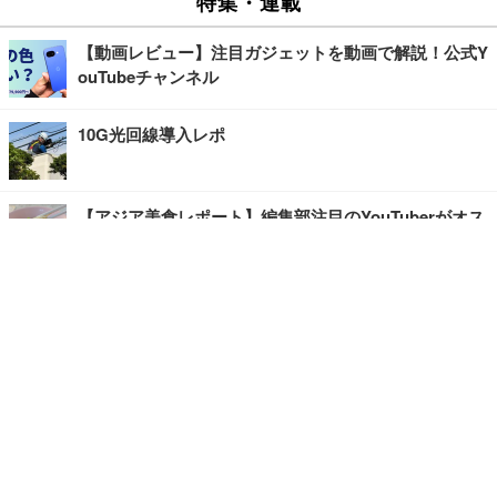
特集・連載
【動画レビュー】注目ガジェットを動画で解説！公式Y
ouTubeチャンネル
10G光回線導入レポ
【アジア美食レポート】編集部注目のYouTuberがオス
スメ！タイ・バンコクに行ったら食べたいグルメをチ
ェック
【エンタメRBB】注目の人にインタビュー
【坂道グループニュース】ーエンタメRBBー
今観るべきオススメ「韓国ドラマ」