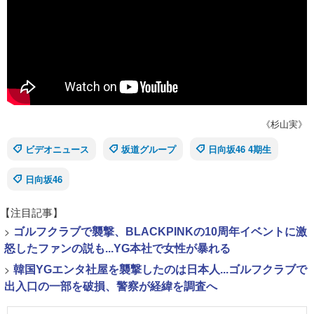
《杉山実》
ビデオニュース
坂道グループ
日向坂46 4期生
日向坂46
【注目記事】
>
ゴルフクラブで襲撃、BLACKPINKの10周年イベントに激
怒したファンの説も...YG本社で女性が暴れる
>
韓国YGエンタ社屋を襲撃したのは日本人...ゴルフクラブで
出入口の一部を破損、警察が経緯を調査へ