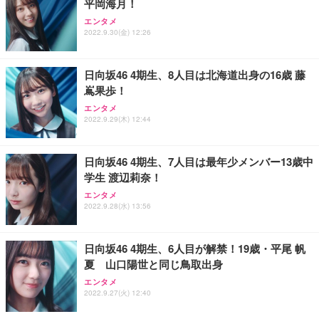
平岡海月！
ANDWINT オフィスチェア デスクチェア 肘なし メ
【MiniLED/24.5inch/280Hz/FHD】GRAPHT THE S
アイリスオーヤマ ペットシーツ 超厚型 お徳用 レギ
ッシュ 通気性 ランバーサポート付き 腰サポート ガ
HOOTER Gaming Monitor 24” Essential ゲーミン
エンタメ
ュラー 200枚入【Amazon.co.jp限定】
ス圧無段階昇降 360度回転 キャスター付き コンパク
グモニター QD 24.5インチ 1ms FHD 量子ドット 残
2022.9.30(金) 12:26
ト 幅52×奥行58.5×高さ84～96cm テレワーク 在宅
像低減 (3年保証 | 輝点保証 | 日本メーカー)
￥3,731
￥4,139
￥34,980
勤務 ブラック
日向坂46 4期生、8人目は北海道出身の16歳 藤
嶌果歩！
エンタメ
2022.9.29(木) 12:44
日向坂46 4期生、7人目は最年少メンバー13歳中
学生 渡辺莉奈！
エンタメ
2022.9.28(水) 13:56
日向坂46 4期生、6人目が解禁！19歳・平尾 帆
夏 山口陽世と同じ鳥取出身
エンタメ
2022.9.27(火) 12:40