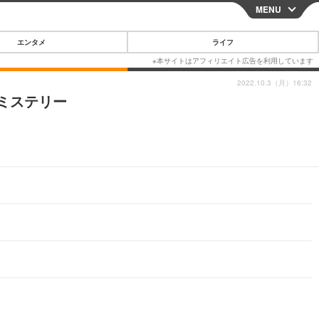
MENU
CLOSE
エンタメ
ライフ
2022.10.3（月）16:32
ミステリー
スマートフォン
ガジェット・ツール
その他
映画・ドラマ
韓国・芸能
グルメ
スポーツ
ショッピング
ブログ
その他