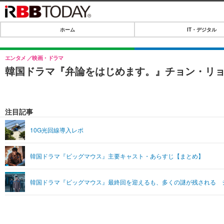
ホーム
IT・デジタル
ホーム
IT・デジタル
エンタメ
映画・ドラマ
韓国ドラマ『弁論をはじめます。』チョン・リ
IT・デジタルTOP
SPEED TEST
ネタ
エンタメ
注目記事
ショッピング
エンタメTOP
ライフ
10G光回線導入レポ
韓流・K-POP
ライフTOP
リリース一覧
韓国ドラマ『ビッグマウス』主要キャスト・あらすじ【まとめ】
音楽
ペット
プッシュ通知の停止方法
グラビア
その他
韓国ドラマ『ビッグマウス』最終回を迎えるも、多くの謎が残される 
ショッピング