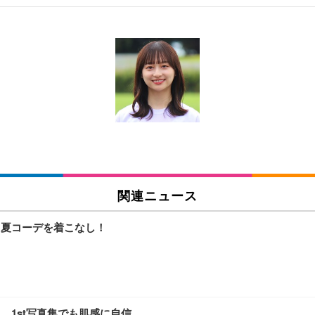
 跳ね上げ式アームレスト コンパクト 約105度ロッキング pc 事務椅子 360度
X-WT | 31.5型4K UHD・USB Type-C・ホワイト
い捨て 無香料 ホワイト 300枚
チェア 人間工学 疲れない ブラック
X-WT | 27.0型4K UHD・USB Type-C・ホワイト
(84枚) ホワイト(吸収面:ライトブルー)
関連ニュース
ワーク チェア 強化バックレスト 30度ロッキング機能 人間工学 椅子 腰サポー
付き（CFI-ZDM1J）
品
！夏コーデを着こなし！
 おしゃれ パソコンチェア (ブラック)
ワーク チェア 強化バックレスト 30度ロッキング機能 人間工学 椅子 腰サポー
D（1920×1080）VA 非光沢 HDMI/DisplayPort/VGA スピーカー内蔵 
限定】 Smart Basic アイリスオーヤマ ペットシーツ 超厚型 お徳用 ワイド 100枚入 
 おしゃれ パソコンチェア (ホワイト)
、1st写真集でも肌感に自信