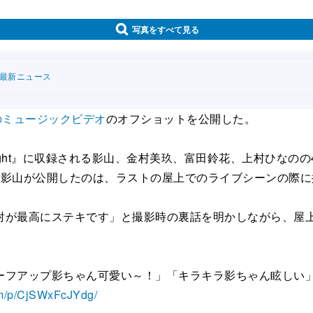
写真をすべて見る
連最新ニュース
のミュージックビデオ
のオフショットを公開した。
night』に収録される影山、金村美玖、富田鈴花、上村ひな
回影山が公開したのは、ラストの屋上でのライブシーンの際に
が最高にステキです」と撮影時の裏話を明かしながら、屋上
フアップ影ちゃん可愛い～！」「キラキラ影ちゃん眩しい」
om/p/CjSWxFcJYdg/