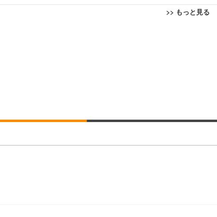
>> もっと見る
回転 座面昇降 強化ナイロン樹脂ベース 通気性メッシュ 在宅ワーク H-WY01
ト 90度跳ね上げ式アームレスト 3Dヘッドレスト ハンガー付き 高反発クッ
ト 90度跳ね上げ式アームレスト 3Dヘッドレスト ハンガー付き 高反発クッ
高さ調整 スイベル VESA対応 ComfortView ビジネス向け
(x 1) (ケース販売)