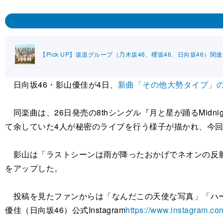
【Pick UP】坂道グループ（乃木坂46、櫻坂46、日向坂46）関
日向坂46・影山優佳が4日、
新曲「その他大勢タイプ」
同楽曲は、26日発売の8thシングル『月と星が踊るMid
て余していた4人が秘密のライブを行う様子が描かれ、今
影山は「ラストシーンは雨が降ったおかげでネオンの反射
をアップした。
投稿を見たファンからは「なんだこの天使な写真」「ハー
優佳（日向坂46）公式Instagram
https://www.instagram.c