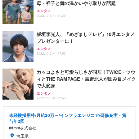
母・祥子と舞の温かいやり取りが話題
エンタメ
2022.10.6(木) 17:39
板垣李光人、『めざましテレビ』10月エンタメ
プレゼンターに！
エンタメ
2022.10.6(木) 17:53
カッコよさと可愛らしさが同居！TWICE・ツウ
ィとTHE RAMPAGE・吉野北人が囲み目メイク
で大変身
エンタメ
2022.10.6(木) 17:47
未経験採用枠/月給30万～/インフラエンジニア/研修充実・賞
与年2回
infront株式会社
埼玉県