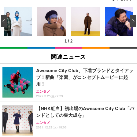
[EdoErgo] オフィスチェア 椅子 テレワーク 疲れな
EIZO ビジネス向けプレミアムモニター | FlexScan
Amazonベーシック ペットシーツ 薄型 レギュラー 1
い 跳ね上げ式アームレスト コンパクト 約105度ロッ
EV3240X-WT | 31.5型4K UHD・USB Type-C・ホワ
‹
回使い捨て 無香料 ホワイト 300枚
キング pc 事務椅子 360度回転 座面昇降 強化ナイロ
イト
ン樹脂ベース 通気性メッシュ 在宅ワーク H-WY01
￥3,373
￥5,699
￥105,595
(黒網+黒枠+黒足)
1
/
2
EIZO ビジネス向けプレミアムモニター | FlexScan
SIHOO B100 オフィスチェア／デスクチェア メッシ
Amazonベーシック ペットシーツ 厚型 ワイド 42枚
EV2740X-WT | 27.0型4K UHD・USB Type-C・ホワ
ュチェア 人間工学 疲れない ブラック
x2袋(84枚) ホワイト(吸収面:ライトブルー)
関連ニュース
イト
￥27,999
￥3,234
￥109,572
Awesome City Club、下着ブランドとタイアッ
プ！新曲「楽園」がコンセプトムービーに起
Sezlife オフィスチェア デスクチェア 疲れない テレ
用！
【純正品】27"ゲーミングモニター DualSense 充電
ネオ・ルーライフ ネオ・オムツ L 中型犬用 26枚入
ワーク チェア 強化バックレスト 30度ロッキング機
フック付き（CFI-ZDM1J）
り 単品
エンタメ
能 人間工学 椅子 腰サポート 90度跳ね上げ式アーム
2022.3.25(金) 9:23
レスト 3Dヘッドレスト ハンガー付き 高反発クッシ
￥49,979
￥1,800
￥7,680
ョン PCチェア 通気性メッシュ ゲーミング/勉強/事
【NHK紅白】初出場のAwesome City Club「バ
務用 おしゃれ パソコンチェア (ブラック)
ンドとしての集大成を」
Sezlife オフィスチェア デスクチェア 疲れない テレ
【整備済み品】Dell E2724HS 27インチ 液晶モニタ
Smart Basic(スマートベーシック) 【Amazon.co.jp
エンタメ
ワーク チェア 強化バックレスト 30度ロッキング機
ー フルHD（1920×1080）VA 非光沢 HDMI/DisplayP
限定】 Smart Basic アイリスオーヤマ ペットシーツ
2021.12.28(火) 18:06
能 人間工学 椅子 腰サポート 90度跳ね上げ式アーム
ort/VGA スピーカー内蔵 高さ調整 スイベル VESA対
超厚型 お徳用 ワイド 100枚入 (x 1) (ケース販売)
レスト 3Dヘッドレスト ハンガー付き 高反発クッシ
応 ComfortView ビジネス向け