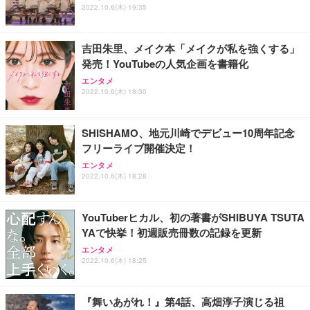
2022.10.6(木) 19:35
吉田朱里、メイク本「メイクが私を強くする」
発売！YouTubeの人気企画を書籍化
エンタメ
2022.10.6(木) 18:30
SHISHAMO、地元川崎でデビュー10周年記念
フリーライブ開催決定！
エンタメ
2022.10.6(木) 18:28
YouTuberヒカル、初の著書がSHIBUYA TSUTA
YAで快挙！初週販売冊数の記録を更新
エンタメ
2022.10.6(木) 18:25
『舞いあがれ！』第4話、高畑淳子演じる祖