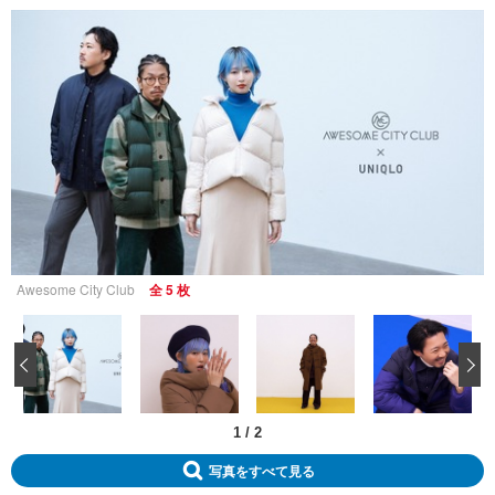
Awesome City Club
全 5 枚
‹
1
/
2
写真をすべて見る