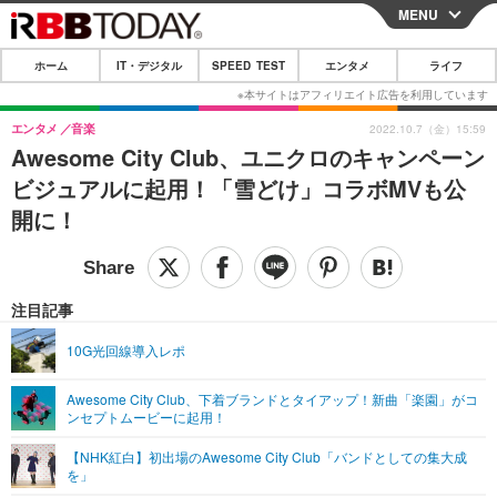
MENU
CLOSE
ホーム
IT・デジタル
SPEED TEST
エンタメ
ライフ
ホーム
IT・デジタル
エンタメ
音楽
2022.10.7（金）15:59
Awesome City Club、ユニクロのキャンペーン
IT・デジタルTOP
スマートフォン
SPEED TEST
ビジュアルに起用！「雪どけ」コラボMVも公
ネタ
ガジェット・ツール
開に！
エンタメ
ショッピング
その他
エンタメTOP
映画・ドラマ
ライフ
韓流・K-POP
韓国・芸能
注目記事
ライフTOP
グルメ
リリース一覧
音楽
スポーツ
10G光回線導入レポ
ペット
ショッピング
プッシュ通知の停止方法
グラビア
ブログ
その他
Awesome City Club、下着ブランドとタイアップ！新曲「楽園」がコ
ンセプトムービーに起用！
ショッピング
その他
【NHK紅白】初出場のAwesome City Club「バンドとしての集大成
を」