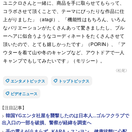
ユニクロさんと一緒に、商品を手に取らせてもらって、
コラボさせて頂くことで、テーマにぴったりな作品に仕
上がりました」（atagi）、「機能性はもちろん、いろん
なバリエーションがたくさんあって驚きましたし、ブル
ーヘアに似合うようなコーディネートをたくさんさせて
頂いたので、とても嬉しかったです」（PORIN）、「ア
ウターを着て山や冬のキャンプなど、アウトドアで一人
キャンプでもしてみたいです」（モリシー）。
《松尾》
エンタメトピックス
トップトピックス
ビデオニュース
【注目記事】
>
韓国YGエンタ社屋を襲撃したのは日本人...ゴルフクラブで
出入口の一部を破損、警察が経緯を調査へ
>
手の震えが止まらず...KARA・スンヨン、健康状態に心配