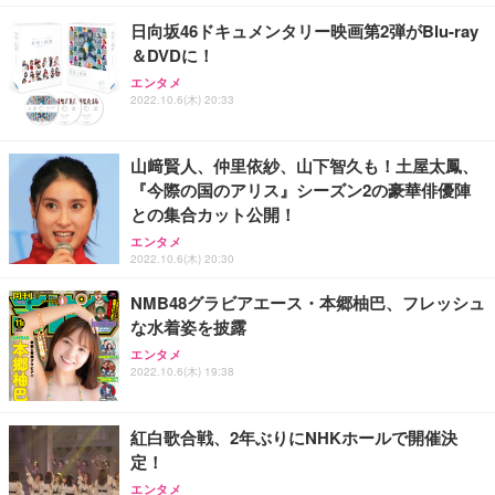
￥7,680
￥15,800
￥3,670
ョン PCチェア 通気性メッシュ ゲーミング/勉強/事
日向坂46ドキュメンタリー映画第2弾がBlu-ray
務用 おしゃれ パソコンチェア (ホワイト)
＆DVDに！
ANDWINT オフィスチェア デスクチェア 肘なし メ
【MiniLED/24.5inch/280Hz/FHD】GRAPHT THE S
アイリスオーヤマ ペットシーツ 超厚型 お徳用 レギ
ッシュ 通気性 ランバーサポート付き 腰サポート ガ
HOOTER Gaming Monitor 24” Essential ゲーミン
エンタメ
ュラー 200枚入【Amazon.co.jp限定】
ス圧無段階昇降 360度回転 キャスター付き コンパク
グモニター QD 24.5インチ 1ms FHD 量子ドット 残
2022.10.6(木) 20:33
ト 幅52×奥行58.5×高さ84～96cm テレワーク 在宅
像低減 (3年保証 | 輝点保証 | 日本メーカー)
￥3,731
￥4,139
￥34,980
勤務 ブラック
山﨑賢人、仲里依紗、山下智久も！土屋太鳳、
『今際の国のアリス』シーズン2の豪華俳優陣
との集合カット公開！
エンタメ
2022.10.6(木) 20:30
NMB48グラビアエース・本郷柚巴、フレッシュ
な水着姿を披露
エンタメ
2022.10.6(木) 19:38
紅白歌合戦、2年ぶりにNHKホールで開催決
定！
エンタメ