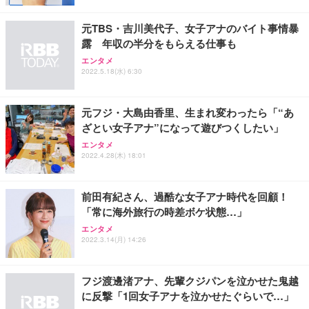
ト 幅52×奥行58.5×高さ84～96cm テレワーク 在宅
像低減 (3年保証 | 輝点保証 | 日本メーカー)
￥3,731
￥4,139
￥34,980
勤務 ブラック
元TBS・吉川美代子、女子アナのバイト事情暴
露 年収の半分をもらえる仕事も
エンタメ
2022.5.18(水) 6:30
元フジ・大島由香里、生まれ変わったら「“あ
ざとい女子アナ”になって遊びつくしたい」
エンタメ
2022.4.28(木) 18:01
前田有紀さん、過酷な女子アナ時代を回顧！
「常に海外旅行の時差ボケ状態…」
エンタメ
2022.3.14(月) 14:26
フジ渡邊渚アナ、先輩クジパンを泣かせた鬼越
に反撃「1回女子アナを泣かせたぐらいで…」