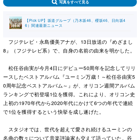
写真をすべて見る
【Pick UP】坂道グループ（乃木坂46、櫻坂46、日向坂4
6）関連最新ニュース
フジテレビ・永島優美アナが、13日放送の『めざまし
8』（フジテレビ系）で、自身の名前の由来を明かした。
松任谷由実が今月4日にデビュー50周年を記念してリリ
ースしたベストアルバム『ユーミン万歳！～松任谷由実5
0周年記念ベストアルバム～』が、オリコン週間アルバム
ランキングで初登場1位を獲得。これにより、オリコン史
上初の1970年代から2020年代にかけて6つの年代で連続
で1位を獲得するという快挙を成し遂げた。
スタジオでは、世代を超えて愛され続けるユーミンの
名曲の数々について音楽評論家も交えて語っていた。谷