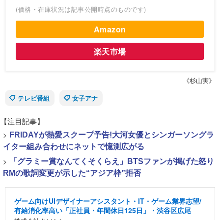
(価格・在庫状況は記事公開時点のものです)
Amazon
楽天市場
《杉山実》
テレビ番組
女子アナ
【注目記事】
>
FRIDAYが熱愛スクープ予告!大河女優とシンガーソングラ
イター組み合わせにネットで憶測広がる
>
「グラミー賞なんてくそくらえ」BTSファンが掲げた怒り
RMの歌詞変更が示した“アジア枠”拒否
ゲーム向けUIデザイナーアシスタント・IT・ゲーム業界志望/
有給消化率高い「正社員・年間休日125日」・渋谷区広尾