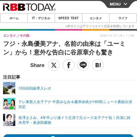
MENU
CLOSE
ホーム
IT・デジタル
SPEED TEST
エンタメ
ライフ
ホーム
IT・デジタル
エンタメ
その他
2022.10.13（木）11:38
フジ・永島優美アナ、名前の由来は「ユーミ
IT・デジタルTOP
スマートフォン
SPEED TEST
ン」から！意外な告白に谷原章介も驚き
ネタ
ガジェット・ツール
エンタメ
ショッピング
その他
エンタメTOP
映画・ドラマ
ライフ
注目記事
韓流・K-POP
韓国・芸能
ライフTOP
グルメ
リリース一覧
10G光回線導入レポ
音楽
スポーツ
ペット
ショッピング
プッシュ通知の停止方法
テレ東新人女子アナ 中原みなみ＆藤井由依が180秒ニュース番組出演
決定
グラビア
ブログ
その他
長澤まさみ、4年半ぶり連ドラ主演で元エース女子アナ役！共演に鈴
ショッピング
その他
木亮平・眞栄田郷敦