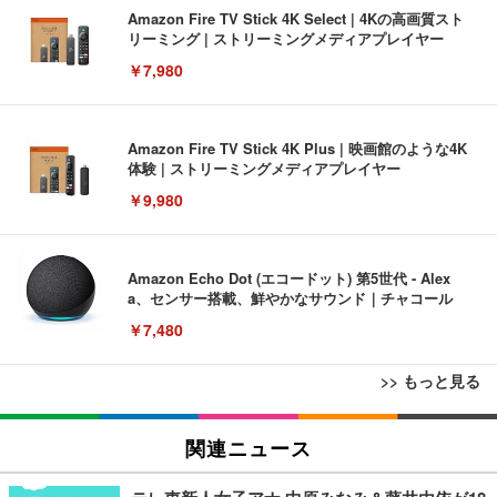
Amazon Fire TV Stick 4K Select | 4Kの高画質スト
リーミング | ストリーミングメディアプレイヤー
￥7,980
Amazon Fire TV Stick 4K Plus | 映画館のような4K
体験 | ストリーミングメディアプレイヤー
￥9,980
Amazon Echo Dot (エコードット) 第5世代 - Alex
a、センサー搭載、鮮やかなサウンド｜チャコール
￥7,480
>> もっと見る
[EdoErgo] オフィスチェア 椅子 テレワーク 疲れな
EIZO ビジネス向けプレミアムモニター | FlexScan
Amazonベーシック ペットシーツ 薄型 レギュラー 1
い 跳ね上げ式アームレスト コンパクト 約105度ロッ
EV3240X-WT | 31.5型4K UHD・USB Type-C・ホワ
関連ニュース
回使い捨て 無香料 ホワイト 300枚
キング pc 事務椅子 360度回転 座面昇降 強化ナイロ
イト
ン樹脂ベース 通気性メッシュ 在宅ワーク H-WY01
￥3,373
￥5,699
￥105,595