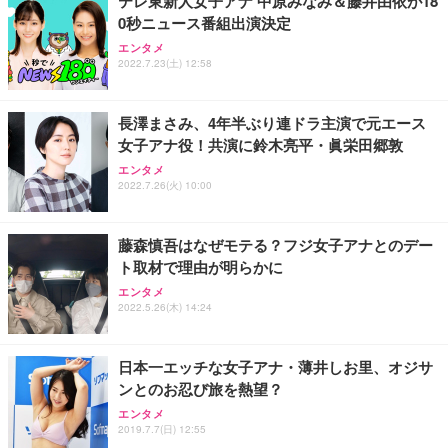
テレ東新人女子アナ 中原みなみ＆藤井由依が18
(黒網+黒枠+黒足)
0秒ニュース番組出演決定
エンタメ
EIZO ビジネス向けプレミアムモニター | FlexScan
SIHOO B100 オフィスチェア／デスクチェア メッシ
Amazonベーシック ペットシーツ 厚型 ワイド 42枚
2022.7.23(土) 12:58
EV2740X-WT | 27.0型4K UHD・USB Type-C・ホワ
ュチェア 人間工学 疲れない ブラック
x2袋(84枚) ホワイト(吸収面:ライトブルー)
イト
￥27,999
￥3,234
￥109,572
長澤まさみ、4年半ぶり連ドラ主演で元エース
女子アナ役！共演に鈴木亮平・眞栄田郷敦
Sezlife オフィスチェア デスクチェア 疲れない テレ
エンタメ
【純正品】27"ゲーミングモニター DualSense 充電
ネオ・ルーライフ ネオ・オムツ L 中型犬用 26枚入
ワーク チェア 強化バックレスト 30度ロッキング機
2022.7.26(火) 10:00
フック付き（CFI-ZDM1J）
り 単品
能 人間工学 椅子 腰サポート 90度跳ね上げ式アーム
レスト 3Dヘッドレスト ハンガー付き 高反発クッシ
￥49,979
￥1,800
￥7,680
ョン PCチェア 通気性メッシュ ゲーミング/勉強/事
藤森慎吾はなぜモテる？フジ女子アナとのデー
務用 おしゃれ パソコンチェア (ブラック)
ト取材で理由が明らかに
Sezlife オフィスチェア デスクチェア 疲れない テレ
【整備済み品】Dell E2724HS 27インチ 液晶モニタ
Smart Basic(スマートベーシック) 【Amazon.co.jp
エンタメ
ワーク チェア 強化バックレスト 30度ロッキング機
ー フルHD（1920×1080）VA 非光沢 HDMI/DisplayP
限定】 Smart Basic アイリスオーヤマ ペットシーツ
2022.5.26(木) 14:24
能 人間工学 椅子 腰サポート 90度跳ね上げ式アーム
ort/VGA スピーカー内蔵 高さ調整 スイベル VESA対
超厚型 お徳用 ワイド 100枚入 (x 1) (ケース販売)
レスト 3Dヘッドレスト ハンガー付き 高反発クッシ
応 ComfortView ビジネス向け
￥7,680
￥15,800
￥3,670
ョン PCチェア 通気性メッシュ ゲーミング/勉強/事
日本一エッチな女子アナ・薄井しお里、オジサ
務用 おしゃれ パソコンチェア (ホワイト)
ンとのお忍び旅を熱望？
ANDWINT オフィスチェア デスクチェア 肘なし メ
【MiniLED/24.5inch/280Hz/FHD】GRAPHT THE S
アイリスオーヤマ ペットシーツ 超厚型 お徳用 レギ
エンタメ
ッシュ 通気性 ランバーサポート付き 腰サポート ガ
HOOTER Gaming Monitor 24” Essential ゲーミン
ュラー 200枚入【Amazon.co.jp限定】
2019.7.7(日) 12:55
ス圧無段階昇降 360度回転 キャスター付き コンパク
グモニター QD 24.5インチ 1ms FHD 量子ドット 残