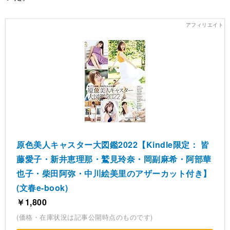
原色美人キャスター大図鑑2022【Kindle限定： 皆
藤愛子・新井恵理那・鷲見玲奈・岡副麻希・阿部華
也子・柴田阿弥・中川絵美里のアザーカット付き】
(文春e-book)
￥1,800
(価格・在庫状況は記事公開時点のものです)