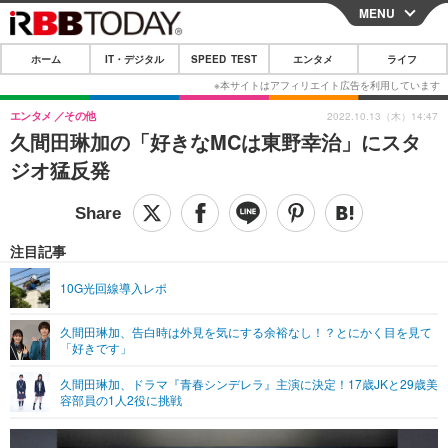
MENU
CLOSE
ホーム
IT・デジタル
SPEED TEST
エンタメ
ライフ
ホーム
IT・デジタル
エンタメ
その他
2022.10.13（木）14:47
久間田琳加の「好きなMCは東野幸治」にスタ
IT・デジタルTOP
スマートフォン
SPEED TEST
ジオ猛反発
ネタ
ガジェット・ツール
エンタメ
ショッピング
その他
エンタメTOP
映画・ドラマ
ライフ
注目記事
韓流・K-POP
韓国・芸能
ライフTOP
グルメ
リリース一覧
10G光回線導入レポ
音楽
スポーツ
ペット
ショッピング
プッシュ通知の停止方法
久間田琳加、告白時は外見を気にする余裕なし！？とにかく目を見て
「好きです」
グラビア
ブログ
その他
久間田琳加、ドラマ『青春シンデレラ』主演に決定！17歳JKと29歳美
ショッピング
その他
容部員の1人2役に挑戦