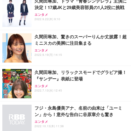
久間田琳加、ドラマ『青春シンデレラ』主演に
務用 おしゃれ パソコンチェア (ブラック)
決定！17歳JKと29歳美容部員の1人2役に挑戦
Sezlife オフィスチェア デスクチェア 疲れない テレ
【整備済み品】Dell E2724HS 27インチ 液晶モニタ
Smart Basic(スマートベーシック) 【Amazon.co.jp
エンタメ
ワーク チェア 強化バックレスト 30度ロッキング機
ー フルHD（1920×1080）VA 非光沢 HDMI/DisplayP
限定】 Smart Basic アイリスオーヤマ ペットシーツ
2022.9.22(木) 9:10
能 人間工学 椅子 腰サポート 90度跳ね上げ式アーム
ort/VGA スピーカー内蔵 高さ調整 スイベル VESA対
超厚型 お徳用 ワイド 100枚入 (x 1) (ケース販売)
レスト 3Dヘッドレスト ハンガー付き 高反発クッシ
応 ComfortView ビジネス向け
￥7,680
￥15,800
￥3,670
ョン PCチェア 通気性メッシュ ゲーミング/勉強/事
久間田琳加、驚きのスーパーりんか丈披露！超
務用 おしゃれ パソコンチェア (ホワイト)
ミニスカの美脚に注目集まる
ANDWINT オフィスチェア デスクチェア 肘なし メ
【MiniLED/24.5inch/280Hz/FHD】GRAPHT THE S
アイリスオーヤマ ペットシーツ 超厚型 お徳用 レギ
ッシュ 通気性 ランバーサポート付き 腰サポート ガ
HOOTER Gaming Monitor 24” Essential ゲーミン
エンタメ
ュラー 200枚入【Amazon.co.jp限定】
ス圧無段階昇降 360度回転 キャスター付き コンパク
グモニター QD 24.5インチ 1ms FHD 量子ドット 残
2022.9.19(月) 14:15
ト 幅52×奥行58.5×高さ84～96cm テレワーク 在宅
像低減 (3年保証 | 輝点保証 | 日本メーカー)
￥3,731
￥4,139
￥34,980
勤務 ブラック
久間田琳加、リラックスモードでグラビア撮！
『サンデー』表紙に登場
エンタメ
2022.7.13(水) 12:45
フジ・永島優美アナ、名前の由来は「ユーミ
ン」から！意外な告白に谷原章介も驚き
エンタメ
2022.10.13(木) 11:38