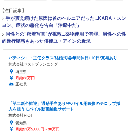
【注目記事】
>
手が震え続けた原因は首のヘルニアだった...KARA・スン
ヨン、症状の悪化を告白「治療中だ」
>
同性との“密着写真”が拡散...薬物使用で有罪、男性への性
的暴行疑惑もあった俳優ユ・アインの近況
パティシエ・主任クラス/結婚式場/年間休日110日/賞与あり
株式会社ベストプランニング
埼玉県
月給23万円
正社員
「第二新卒歓迎」通勤手当あり/モバイル用映像のテロップ挿
入を担うモバイル動画編集サポート
株式会社RIOT
愛知県
月給21万5,000円～30万円