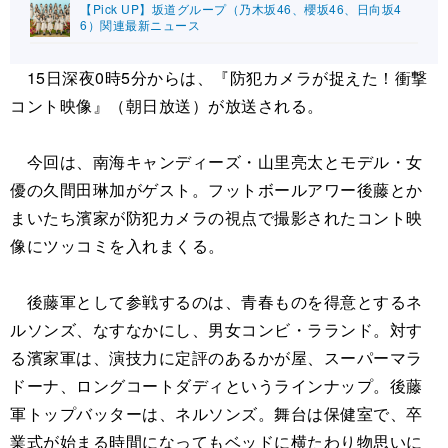
【Pick UP】坂道グループ（乃木坂46、櫻坂46、日向坂4
6）関連最新ニュース
15日深夜0時5分からは、『防犯カメラが捉えた！衝撃
コント映像』（朝日放送）が放送される。
今回は、南海キャンディーズ・山里亮太とモデル・女
優の久間田琳加がゲスト。フットボールアワー後藤とか
まいたち濱家が防犯カメラの視点で撮影されたコント映
像にツッコミを入れまくる。
後藤軍として参戦するのは、青春ものを得意とするネ
ルソンズ、なすなかにし、男女コンビ・ラランド。対す
る濱家軍は、演技力に定評のあるかが屋、スーパーマラ
ドーナ、ロングコートダディというラインナップ。後藤
軍トップバッターは、ネルソンズ。舞台は保健室で、卒
業式が始まる時間になってもベッドに横たわり物思いに