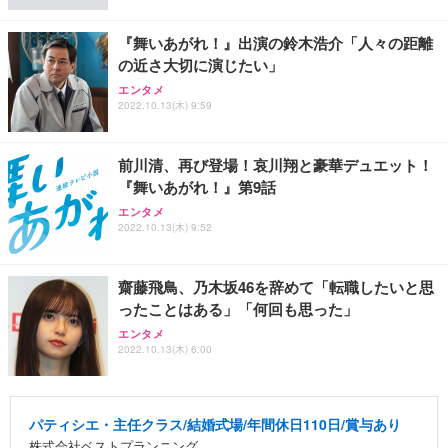
『舞いあがれ！』出演の鈴木浩介「人々の距離
の近さ大切に演じたい」
エンタメ
2022.10.13(木) 9:59
前川清、再び登場！哀川翔と豪華デュエット！
『舞いあがれ！』第9話
エンタメ
2022.10.13(木) 9:52
齋藤飛鳥、乃木坂46を辞めて「転職したいと思
ったことはある」「何回も思った」
エンタメ
2022.10.13(木) 6:00
パティシエ・主任クラス/結婚式場/年間休日110日/賞与あり
株式会社ベストプランニング