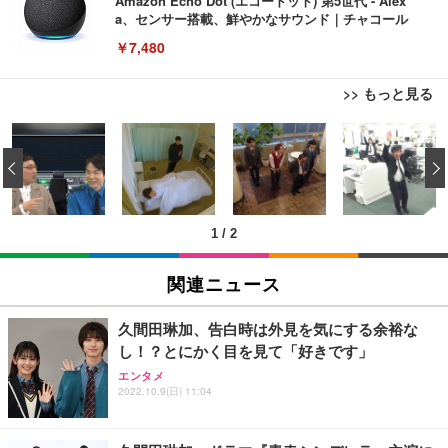
Amazon Echo Dot (エコードット) 第5世代 - Alex
a、センサー搭載、鮮やかなサウンド｜チャコール
￥7,480
>> もっと見る
[EdoErgo] オフィスチェア 椅子 テレワーク 疲れな
EIZO ビジネス向けプレミアムモニター | FlexScan
Amazonベーシック ペットシーツ 薄型 レギュラー 1
い 跳ね上げ式アームレスト コンパクト 約105度ロッ
EV3240X-WT | 31.5型4K UHD・USB Type-C・ホワ
‹
回使い捨て 無香料 ホワイト 300枚
キング pc 事務椅子 360度回転 座面昇降 強化ナイロ
イト
ン樹脂ベース 通気性メッシュ 在宅ワーク H-WY01
￥3,373
￥5,699
￥105,595
(黒網+黒枠+黒足)
1
/
2
EIZO ビジネス向けプレミアムモニター | FlexScan
SIHOO B100 オフィスチェア／デスクチェア メッシ
Amazonベーシック ペットシーツ 厚型 ワイド 42枚
EV2740X-WT | 27.0型4K UHD・USB Type-C・ホワ
ュチェア 人間工学 疲れない ブラック
x2袋(84枚) ホワイト(吸収面:ライトブルー)
関連ニュース
イト
￥27,999
￥3,234
￥109,572
久間田琳加、告白時は外見を気にする余裕な
し！？とにかく目を見て「好きです」
Sezlife オフィスチェア デスクチェア 疲れない テレ
【純正品】27"ゲーミングモニター DualSense 充電
ネオ・ルーライフ ネオ・オムツ L 中型犬用 26枚入
エンタメ
ワーク チェア 強化バックレスト 30度ロッキング機
2022.10.9(日) 11:04
フック付き（CFI-ZDM1J）
り 単品
能 人間工学 椅子 腰サポート 90度跳ね上げ式アーム
レスト 3Dヘッドレスト ハンガー付き 高反発クッシ
￥49,979
￥1,800
￥7,680
ョン PCチェア 通気性メッシュ ゲーミング/勉強/事