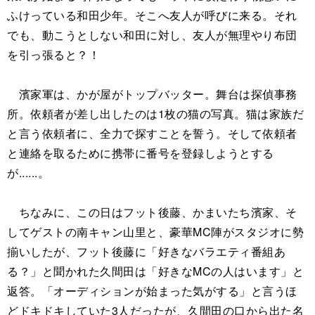
ふけっている和田少年。そこへ友人が呼びに来る。それ
でも、動こうとしない和田に対し、友人が無理やり布団
を引っ張ると？！
濱家軍は、かが屋がトップバッター。舞台は探偵事務
所。依頼者が差し出したのは1枚の猫の写真。猫は家族だ
と言う依頼者に、全力で探すことを誓う。そして依頼者
と連絡を取るために携帯に番号を登録しようとする
が......。
ちなみに、この日はフット後藤、かまいたち濱家、そ
してゲストの南キャン山里と、豪華MC陣がスタジオに勢
揃いしたが、フット後藤に「好きなバラエティ番組あ
る？」と聞かれた久間田は「好きなMCの人はいます」と
返答。「オーディションが始まった気がする」と言うほ
どドキドキしていた3人だったが、久間田の口から出た名