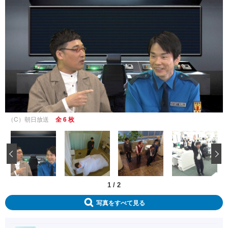
（C）朝日放送
全 6 枚
‹
1
/
2
写真をすべて見る