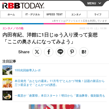
MENU
CLOSE
ホーム
IT・デジタル
SPEED TEST
エンタメ
ライフ
ホーム
IT・デジタル
エンタメ
その他
2022.10.15（土）10:38
内田有紀、洋館に1日じゅう入り浸って妄想
IT・デジタルTOP
スマートフォン
SPEED TEST
「ここの奥さんになってみよう」
ネタ
ガジェット・ツール
エンタメ
ショッピング
その他
エンタメTOP
映画・ドラマ
ライフ
注目記事
韓流・K-POP
韓国・芸能
ライフTOP
グルメ
リリース一覧
10G光回線導入レポ
音楽
スポーツ
ペット
ショッピング
プッシュ通知の停止方法
本日発売『おとなの週末』11月号で“とんかつ”特集！話題の新店から
三ツ星店まで「とんかつの誘惑」
グラビア
ブログ
その他
ショッピング
その他
一風堂が「創業祭」本日スタート！明日から「醤油豚骨」復刻販売も