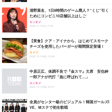
清野菜名、1日8時間のゲーム廃人？“くじ”引く
ためにコンビニ10店舗以上はしご
エンタメ
2022.10.15(土) 7:46
【実食】クア・アイナから、はじめてスモーク
チーズを使用したバーガーが期間限定登場！
ライフ
2022.10.14(金) 15:49
中居正広、体調不良で『金スマ』欠席 安住紳
一郎アナが代打「急に呼ばれて…」
エンタメ
2022.10.14(金) 23:47
全員がセンター級のビジュアル！韓国ガールズI
VE、Mステで初生歌唱