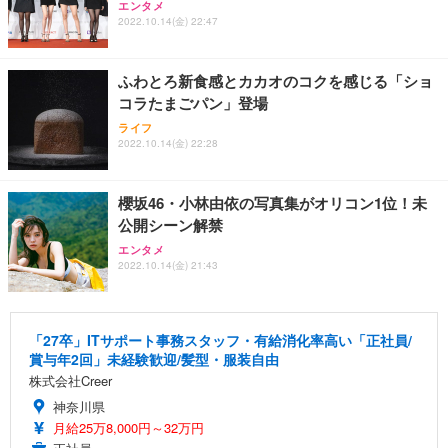
エンタメ
2022.10.14(金) 22:47
ふわとろ新食感とカカオのコクを感じる「ショ
コラたまごパン」登場
ライフ
2022.10.14(金) 22:28
櫻坂46・小林由依の写真集がオリコン1位！未
公開シーン解禁
エンタメ
2022.10.14(金) 21:43
「27卒」ITサポート事務スタッフ・有給消化率高い「正社員/
賞与年2回」未経験歓迎/髪型・服装自由
株式会社Creer
神奈川県
月給25万8,000円～32万円