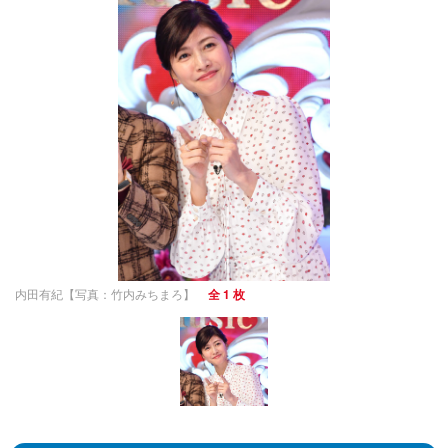
内田有紀【写真：竹内みちまろ】
全 1 枚