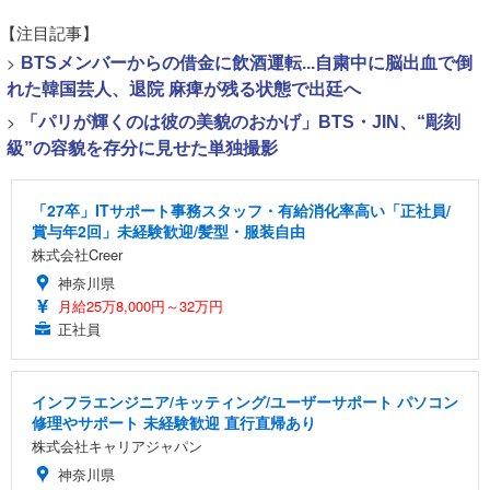
【注目記事】
>
BTSメンバーからの借金に飲酒運転...自粛中に脳出血で倒
れた韓国芸人、退院 麻痺が残る状態で出廷へ
>
「パリが輝くのは彼の美貌のおかげ」BTS・JIN、“彫刻
級”の容貌を存分に見せた単独撮影
「27卒」ITサポート事務スタッフ・有給消化率高い「正社員/
賞与年2回」未経験歓迎/髪型・服装自由
株式会社Creer
神奈川県
月給25万8,000円～32万円
正社員
インフラエンジニア/キッティング/ユーザーサポート パソコン
修理やサポート 未経験歓迎 直行直帰あり
株式会社キャリアジャパン
神奈川県