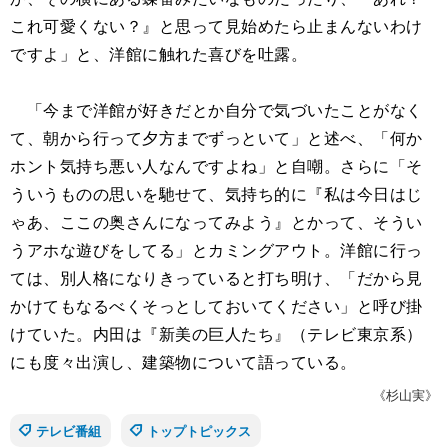
これ可愛くない？』と思って見始めたら止まんないわけ
ですよ」と、洋館に触れた喜びを吐露。
「今まで洋館が好きだとか自分で気づいたことがなく
て、朝から行って夕方までずっといて」と述べ、「何か
ホント気持ち悪い人なんですよね」と自嘲。さらに「そ
ういうものの思いを馳せて、気持ち的に『私は今日はじ
ゃあ、ここの奥さんになってみよう』とかって、そうい
うアホな遊びをしてる」とカミングアウト。洋館に行っ
ては、別人格になりきっていると打ち明け、「だから見
かけてもなるべくそっとしておいてください」と呼び掛
けていた。内田は『新美の巨人たち』（テレビ東京系）
にも度々出演し、建築物について語っている。
《杉山実》
テレビ番組
トップトピックス