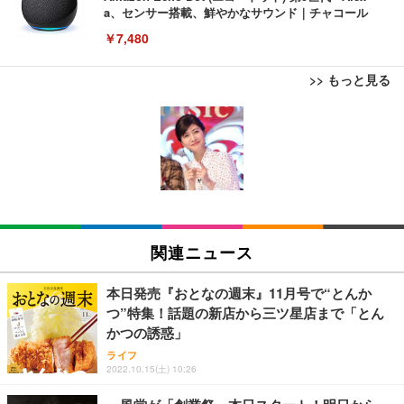
a、センサー搭載、鮮やかなサウンド｜チャコール
￥7,480
>> もっと見る
[EdoErgo] オフィスチェア 椅子 テレワーク 疲れな
EIZO ビジネス向けプレミアムモニター | FlexScan
Amazonベーシック ペットシーツ 薄型 レギュラー 1
い 跳ね上げ式アームレスト コンパクト 約105度ロッ
EV3240X-WT | 31.5型4K UHD・USB Type-C・ホワ
回使い捨て 無香料 ホワイト 300枚
キング pc 事務椅子 360度回転 座面昇降 強化ナイロ
イト
ン樹脂ベース 通気性メッシュ 在宅ワーク H-WY01
￥3,373
￥5,699
￥105,595
(黒網+黒枠+黒足)
EIZO ビジネス向けプレミアムモニター | FlexScan
SIHOO B100 オフィスチェア／デスクチェア メッシ
Amazonベーシック ペットシーツ 厚型 ワイド 42枚
EV2740X-WT | 27.0型4K UHD・USB Type-C・ホワ
ュチェア 人間工学 疲れない ブラック
x2袋(84枚) ホワイト(吸収面:ライトブルー)
関連ニュース
イト
￥27,999
￥3,234
￥109,572
本日発売『おとなの週末』11月号で“とんか
つ”特集！話題の新店から三ツ星店まで「とん
Sezlife オフィスチェア デスクチェア 疲れない テレ
かつの誘惑」
【純正品】27"ゲーミングモニター DualSense 充電
ネオ・ルーライフ ネオ・オムツ L 中型犬用 26枚入
ワーク チェア 強化バックレスト 30度ロッキング機
フック付き（CFI-ZDM1J）
り 単品
ライフ
能 人間工学 椅子 腰サポート 90度跳ね上げ式アーム
2022.10.15(土) 10:26
レスト 3Dヘッドレスト ハンガー付き 高反発クッシ
￥49,979
￥1,800
￥7,680
ョン PCチェア 通気性メッシュ ゲーミング/勉強/事