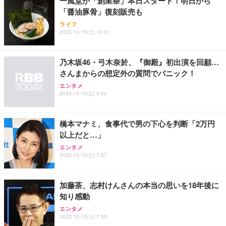
一風堂が「創業祭」本日スタート！明日から
務用 おしゃれ パソコンチェア (ブラック)
「醤油豚骨」復刻販売も
Sezlife オフィスチェア デスクチェア 疲れない テレ
【整備済み品】Dell E2724HS 27インチ 液晶モニタ
Smart Basic(スマートベーシック) 【Amazon.co.jp
ワーク チェア 強化バックレスト 30度ロッキング機
ー フルHD（1920×1080）VA 非光沢 HDMI/DisplayP
限定】 Smart Basic アイリスオーヤマ ペットシーツ
ライフ
2022.10.15(土) 10:21
能 人間工学 椅子 腰サポート 90度跳ね上げ式アーム
ort/VGA スピーカー内蔵 高さ調整 スイベル VESA対
超厚型 お徳用 ワイド 100枚入 (x 1) (ケース販売)
レスト 3Dヘッドレスト ハンガー付き 高反発クッシ
応 ComfortView ビジネス向け
￥7,680
￥15,800
￥3,670
ョン PCチェア 通気性メッシュ ゲーミング/勉強/事
務用 おしゃれ パソコンチェア (ホワイト)
乃木坂46・弓木奈於、『御殿』初出演を回顧…
さんまからの想定外の質問でパニック！
ANDWINT オフィスチェア デスクチェア 肘なし メ
【MiniLED/24.5inch/280Hz/FHD】GRAPHT THE S
アイリスオーヤマ ペットシーツ 超厚型 お徳用 レギ
ッシュ 通気性 ランバーサポート付き 腰サポート ガ
HOOTER Gaming Monitor 24” Essential ゲーミン
エンタメ
ュラー 200枚入【Amazon.co.jp限定】
ス圧無段階昇降 360度回転 キャスター付き コンパク
グモニター QD 24.5インチ 1ms FHD 量子ドット 残
2022.10.15(土) 8:03
ト 幅52×奥行58.5×高さ84～96cm テレワーク 在宅
像低減 (3年保証 | 輝点保証 | 日本メーカー)
￥3,731
￥4,139
￥34,980
勤務 ブラック
橋本マナミ、食事代で男の下心を判断「2万円
以上だと…」
エンタメ
2022.10.15(土) 7:57
加藤茶、志村けんさんの本当の思いを18年後に
知り感動
エンタメ
2022.10.15(土) 7:53