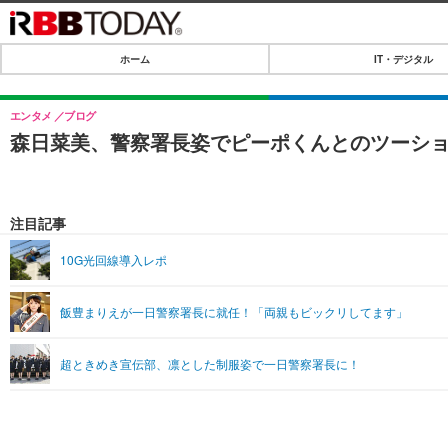
ホーム
IT・デジタル
ホーム
IT・デジタル
エンタメ
ブログ
森日菜美、警察署長姿でピーポくんとのツーシ
IT・デジタルTOP
SPEED TEST
ネタ
エンタメ
注目記事
ショッピング
エンタメTOP
ライフ
10G光回線導入レポ
韓流・K-POP
ライフTOP
リリース一覧
飯豊まりえが一日警察署長に就任！「両親もビックリしてます」
音楽
ペット
プッシュ通知の停止方法
グラビア
その他
超ときめき宣伝部、凛とした制服姿で一日警察署長に！
ショッピング