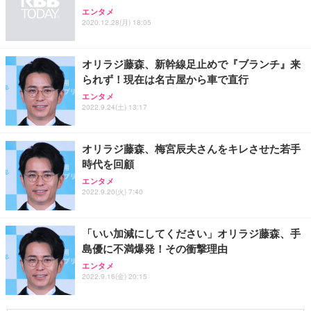
エンタメ
2020.12.28(月) 18:05
オリラジ藤森、新幹線足止めで『ブランチ』来
られず！現在は名古屋から車で直行
エンタメ
2022.9.24(土) 13:17
オリラジ藤森、梅宮辰夫さんをキレさせた若手
時代を回顧
エンタメ
2022.9.20(火) 7:40
「いい加減にしてください」オリラジ藤森、手
島優に不満爆発！その衝撃理由
エンタメ
2022.9.16(金) 20:15