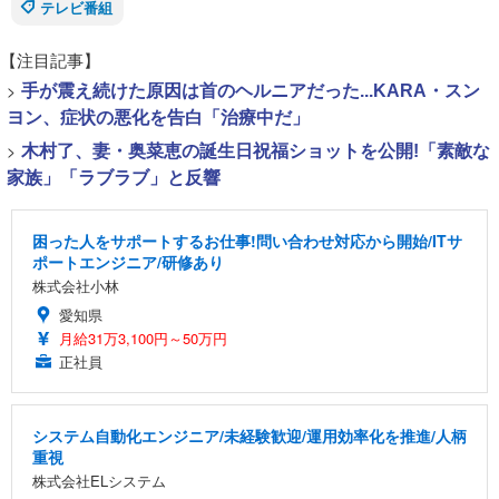
テレビ番組
【注目記事】
>
手が震え続けた原因は首のヘルニアだった...KARA・スン
ヨン、症状の悪化を告白「治療中だ」
>
木村了、妻・奥菜恵の誕生日祝福ショットを公開!「素敵な
家族」「ラブラブ」と反響
困った人をサポートするお仕事!問い合わせ対応から開始/ITサ
ポートエンジニア/研修あり
株式会社小林
愛知県
月給31万3,100円～50万円
正社員
システム自動化エンジニア/未経験歓迎/運用効率化を推進/人柄
重視
株式会社ELシステム