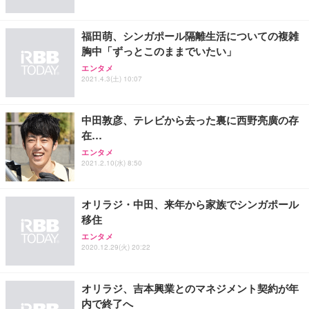
フック付き（CFI-ZDM1J）
り 単品
能 人間工学 椅子 腰サポート 90度跳ね上げ式アーム
レスト 3Dヘッドレスト ハンガー付き 高反発クッシ
￥49,979
￥1,800
￥7,680
ョン PCチェア 通気性メッシュ ゲーミング/勉強/事
福田萌、シンガポール隔離生活についての複雑
務用 おしゃれ パソコンチェア (ブラック)
胸中「ずっとこのままでいたい」
Sezlife オフィスチェア デスクチェア 疲れない テレ
【整備済み品】Dell E2724HS 27インチ 液晶モニタ
Smart Basic(スマートベーシック) 【Amazon.co.jp
エンタメ
ワーク チェア 強化バックレスト 30度ロッキング機
ー フルHD（1920×1080）VA 非光沢 HDMI/DisplayP
限定】 Smart Basic アイリスオーヤマ ペットシーツ
2021.4.3(土) 10:07
能 人間工学 椅子 腰サポート 90度跳ね上げ式アーム
ort/VGA スピーカー内蔵 高さ調整 スイベル VESA対
超厚型 お徳用 ワイド 100枚入 (x 1) (ケース販売)
レスト 3Dヘッドレスト ハンガー付き 高反発クッシ
応 ComfortView ビジネス向け
￥7,680
￥15,800
￥3,670
ョン PCチェア 通気性メッシュ ゲーミング/勉強/事
中田敦彦、テレビから去った裏に西野亮廣の存
務用 おしゃれ パソコンチェア (ホワイト)
在…
ANDWINT オフィスチェア デスクチェア 肘なし メ
【MiniLED/24.5inch/280Hz/FHD】GRAPHT THE S
アイリスオーヤマ ペットシーツ 超厚型 お徳用 レギ
エンタメ
ッシュ 通気性 ランバーサポート付き 腰サポート ガ
HOOTER Gaming Monitor 24” Essential ゲーミン
ュラー 200枚入【Amazon.co.jp限定】
2021.2.10(水) 8:50
ス圧無段階昇降 360度回転 キャスター付き コンパク
グモニター QD 24.5インチ 1ms FHD 量子ドット 残
ト 幅52×奥行58.5×高さ84～96cm テレワーク 在宅
像低減 (3年保証 | 輝点保証 | 日本メーカー)
￥3,731
￥4,139
￥34,980
勤務 ブラック
オリラジ・中田、来年から家族でシンガポール
移住
エンタメ
2020.12.29(火) 20:22
オリラジ、吉本興業とのマネジメント契約が年
内で終了へ