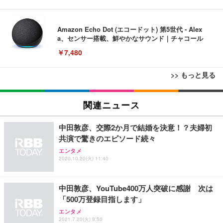
Amazon Echo Dot (エコードット) 第5世代 - Alex
a、センサー搭載、鮮やかなサウンド｜チャコール
￥7,480
>> もっと見る
[EdoErgo] オフィスチェア 椅子 テレワーク 疲れな
EIZO ビジネス向けプレミアムモニター | FlexScan
Amazonベーシック ペットシーツ 薄型 レギュラー 1
い 跳ね上げ式アームレスト コンパクト 約105度ロッ
EV3240X-WT | 31.5型4K UHD・USB Type-C・ホワ
関連ニュース
回使い捨て 無香料 ホワイト 300枚
キング pc 事務椅子 360度回転 座面昇降 強化ナイロ
イト
ン樹脂ベース 通気性メッシュ 在宅ワーク H-WY01
￥3,373
￥5,699
￥105,595
中田敦彦、交際2か月で結婚を決意！？夫婦初
(黒網+黒枠+黒足)
共演で驚きのエピソード続々
エンタメ
EIZO ビジネス向けプレミアムモニター | FlexScan
SIHOO B100 オフィスチェア／デスクチェア メッシ
Amazonベーシック ペットシーツ 厚型 ワイド 42枚
2020.10.20(火) 11:40
EV2740X-WT | 27.0型4K UHD・USB Type-C・ホワ
ュチェア 人間工学 疲れない ブラック
x2袋(84枚) ホワイト(吸収面:ライトブルー)
イト
￥27,999
￥3,234
￥109,572
中田敦彦、YouTube400万人突破に感謝 次は
「500万登録目指します」
Sezlife オフィスチェア デスクチェア 疲れない テレ
エンタメ
【純正品】27"ゲーミングモニター DualSense 充電
ネオ・ルーライフ ネオ・オムツ L 中型犬用 26枚入
ワーク チェア 強化バックレスト 30度ロッキング機
2021.7.20(火) 9:50