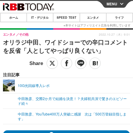
MENU
CLOSE
ホーム
IT・デジタル
SPEED TEST
エンタメ
ライフ
ホーム
IT・デジタル
エンタメ
その他
2022.10.27（木）9:01
オリラジ中田、ワイドショーでの辛口コメント
IT・デジタルTOP
スマートフォン
SPEED TEST
を反省「人としてやっぱり良くない」
ネタ
ガジェット・ツール
エンタメ
ショッピング
その他
エンタメTOP
映画・ドラマ
ライフ
注目記事
韓流・K-POP
韓国・芸能
ライフTOP
グルメ
リリース一覧
10G光回線導入レポ
音楽
スポーツ
ペット
ショッピング
プッシュ通知の停止方法
中田敦彦、交際2か月で結婚を決意！？夫婦初共演で驚きのエピソー
ド続々
グラビア
ブログ
その他
中田敦彦、YouTube400万人突破に感謝 次は「500万登録目指しま
ショッピング
その他
す」