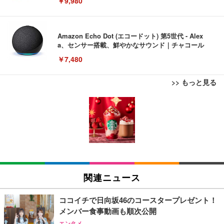
￥9,980
Amazon Echo Dot (エコードット) 第5世代 - Alex
a、センサー搭載、鮮やかなサウンド｜チャコール
￥7,480
>> もっと見る
[EdoErgo] オフィスチェア 椅子 テレワーク 疲れな
EIZO ビジネス向けプレミアムモニター | FlexScan
Amazonベーシック ペットシーツ 薄型 レギュラー 1
い 跳ね上げ式アームレスト コンパクト 約105度ロッ
EV3240X-WT | 31.5型4K UHD・USB Type-C・ホワ
回使い捨て 無香料 ホワイト 300枚
キング pc 事務椅子 360度回転 座面昇降 強化ナイロ
イト
ン樹脂ベース 通気性メッシュ 在宅ワーク H-WY01
￥3,373
￥5,699
￥105,595
(黒網+黒枠+黒足)
EIZO ビジネス向けプレミアムモニター | FlexScan
SIHOO B100 オフィスチェア／デスクチェア メッシ
Amazonベーシック ペットシーツ 厚型 ワイド 42枚
EV2740X-WT | 27.0型4K UHD・USB Type-C・ホワ
ュチェア 人間工学 疲れない ブラック
x2袋(84枚) ホワイト(吸収面:ライトブルー)
関連ニュース
イト
￥27,999
￥3,234
￥109,572
ココイチで日向坂46のコースタープレゼント！
メンバー食事動画も順次公開
Sezlife オフィスチェア デスクチェア 疲れない テレ
【純正品】27"ゲーミングモニター DualSense 充電
ネオ・ルーライフ ネオ・オムツ L 中型犬用 26枚入
エンタメ