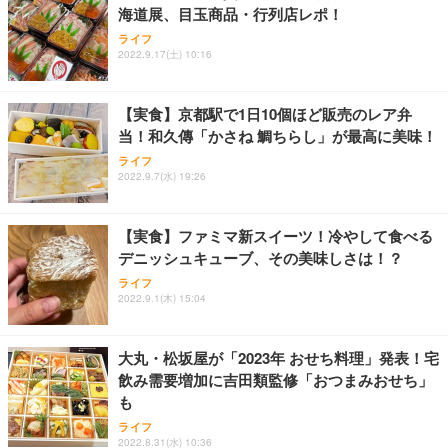
海道展、目玉商品・行列店レポ！
ライフ
2022.9.17(土) 10:16
【実食】京都駅で1日10個ほど販売のレア弁
当！和久傳「かさね 鯛ちらし」が最高に美味！
ライフ
2022.9.7(水) 19:26
【実食】ファミマ新スイーツ！冷やして食べる
デニッシュキューブ、その美味しさは！？
ライフ
2022.9.1(木) 15:04
大丸・松坂屋が「2023年 おせち料理」発表！宅
飲み需要増加に吉田類監修「おつまみおせち」
も
ライフ
2022.8.31(水) 10:36