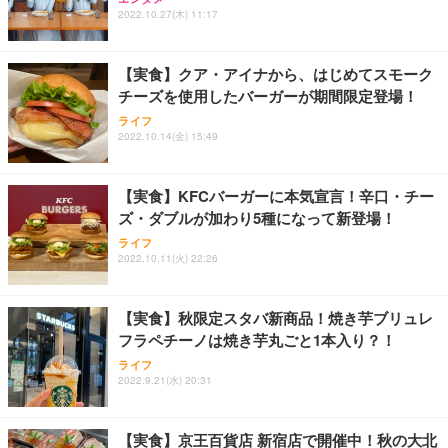
ワーク チェア 強化バックレスト 30度ロッキング機
2022.10.27(木) 11:17
フック付き（CFI-ZDM1J）
り 単品
能 人間工学 椅子 腰サポート 90度跳ね上げ式アーム
レスト 3Dヘッドレスト ハンガー付き 高反発クッシ
￥49,979
￥1,800
￥7,680
ョン PCチェア 通気性メッシュ ゲーミング/勉強/事
【実食】クア・アイナから、はじめてスモーク
務用 おしゃれ パソコンチェア (ブラック)
チーズを使用したバーガーが期間限定登場！
Sezlife オフィスチェア デスクチェア 疲れない テレ
【整備済み品】Dell E2724HS 27インチ 液晶モニタ
Smart Basic(スマートベーシック) 【Amazon.co.jp
ライフ
ワーク チェア 強化バックレスト 30度ロッキング機
ー フルHD（1920×1080）VA 非光沢 HDMI/DisplayP
限定】 Smart Basic アイリスオーヤマ ペットシーツ
2022.10.14(金) 15:49
能 人間工学 椅子 腰サポート 90度跳ね上げ式アーム
ort/VGA スピーカー内蔵 高さ調整 スイベル VESA対
超厚型 お徳用 ワイド 100枚入 (x 1) (ケース販売)
レスト 3Dヘッドレスト ハンガー付き 高反発クッシ
応 ComfortView ビジネス向け
￥7,680
￥15,800
￥3,670
ョン PCチェア 通気性メッシュ ゲーミング/勉強/事
【実食】KFCバーガーに本気宣言！辛口・チー
務用 おしゃれ パソコンチェア (ホワイト)
ズ・ダブルが加わり5種になって新登場！
ANDWINT オフィスチェア デスクチェア 肘なし メ
【MiniLED/24.5inch/280Hz/FHD】GRAPHT THE S
アイリスオーヤマ ペットシーツ 超厚型 お徳用 レギ
ッシュ 通気性 ランバーサポート付き 腰サポート ガ
HOOTER Gaming Monitor 24” Essential ゲーミン
ライフ
ュラー 200枚入【Amazon.co.jp限定】
ス圧無段階昇降 360度回転 キャスター付き コンパク
グモニター QD 24.5インチ 1ms FHD 量子ドット 残
2022.10.11(火) 22:26
ト 幅52×奥行58.5×高さ84～96cm テレワーク 在宅
像低減 (3年保証 | 輝点保証 | 日本メーカー)
￥3,731
￥4,139
￥34,980
勤務 ブラック
【実食】秋限定スタバ新商品！焼き芋ブリュレ
フラペチーノは焼き芋丸ごと1本入り？！
ライフ
2022.9.21(水) 20:31
【実食】京王百貨店 新宿店で開催中！秋の大北