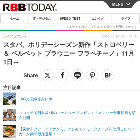
MENU
CLOSE
ホーム
IT・デジタル
SPEED TEST
エンタメ
ライフ
ホーム
IT・デジタル
ライフ
グルメ
2022.10.28（金）10:19
スタバ、ホリデーシーズン新作「ストロベリー
IT・デジタルTOP
スマートフォン
SPEED TEST
＆ ベルベット ブラウニー フラペチーノ」11月
ネタ
ガジェット・ツール
1日～
エンタメ
ショッピング
その他
エンタメTOP
映画・ドラマ
ライフ
韓流・K-POP
韓国・芸能
注目記事
ライフTOP
グルメ
リリース一覧
音楽
スポーツ
10G光回線導入レポ
ペット
ショッピング
プッシュ通知の停止方法
グラビア
ブログ
その他
ココイチで日向坂46のコースタープレゼント！メンバー食事動画も順
次公開
ショッピング
その他
【実食】クア・アイナから、はじめてスモークチーズを使用したバー
ガーが期間限定登場！