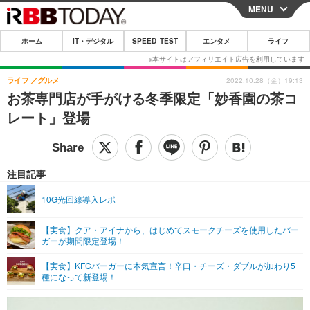
MENU
CLOSE
ホーム
IT・デジタル
SPEED TEST
エンタメ
ライフ
ホーム
IT・デジタル
ライフ
グルメ
2022.10.28（金）19:13
お茶専門店が手がける冬季限定「妙香園の茶コ
IT・デジタルTOP
スマートフォン
SPEED TEST
レート」登場
ネタ
ガジェット・ツール
エンタメ
ショッピング
その他
エンタメTOP
映画・ドラマ
ライフ
注目記事
韓流・K-POP
韓国・芸能
ライフTOP
グルメ
リリース一覧
10G光回線導入レポ
音楽
スポーツ
ペット
ショッピング
プッシュ通知の停止方法
【実食】クア・アイナから、はじめてスモークチーズを使用したバー
ガーが期間限定登場！
グラビア
ブログ
その他
【実食】KFCバーガーに本気宣言！辛口・チーズ・ダブルが加わり5
ショッピング
その他
種になって新登場！