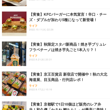
フック付き（CFI-ZDM1J）
り 単品
能 人間工学 椅子 腰サポート 90度跳ね上げ式アーム
レスト 3Dヘッドレスト ハンガー付き 高反発クッシ
￥49,979
￥1,800
￥7,680
ョン PCチェア 通気性メッシュ ゲーミング/勉強/事
【実食】KFCバーガーに本気宣言！辛口・チー
務用 おしゃれ パソコンチェア (ブラック)
ズ・ダブルが加わり5種になって新登場！
Sezlife オフィスチェア デスクチェア 疲れない テレ
【整備済み品】Dell E2724HS 27インチ 液晶モニタ
Smart Basic(スマートベーシック) 【Amazon.co.jp
ライフ
ワーク チェア 強化バックレスト 30度ロッキング機
ー フルHD（1920×1080）VA 非光沢 HDMI/DisplayP
限定】 Smart Basic アイリスオーヤマ ペットシーツ
2022.10.11(火) 22:26
能 人間工学 椅子 腰サポート 90度跳ね上げ式アーム
ort/VGA スピーカー内蔵 高さ調整 スイベル VESA対
超厚型 お徳用 ワイド 100枚入 (x 1) (ケース販売)
レスト 3Dヘッドレスト ハンガー付き 高反発クッシ
応 ComfortView ビジネス向け
￥7,680
￥15,800
￥3,670
ョン PCチェア 通気性メッシュ ゲーミング/勉強/事
【実食】秋限定スタバ新商品！焼き芋ブリュレ
務用 おしゃれ パソコンチェア (ホワイト)
フラペチーノは焼き芋丸ごと1本入り？！
ANDWINT オフィスチェア デスクチェア 肘なし メ
【MiniLED/24.5inch/280Hz/FHD】GRAPHT THE S
アイリスオーヤマ ペットシーツ 超厚型 お徳用 レギ
ッシュ 通気性 ランバーサポート付き 腰サポート ガ
HOOTER Gaming Monitor 24” Essential ゲーミン
ライフ
ュラー 200枚入【Amazon.co.jp限定】
ス圧無段階昇降 360度回転 キャスター付き コンパク
グモニター QD 24.5インチ 1ms FHD 量子ドット 残
2022.9.21(水) 20:31
ト 幅52×奥行58.5×高さ84～96cm テレワーク 在宅
像低減 (3年保証 | 輝点保証 | 日本メーカー)
￥3,731
￥4,139
￥34,980
勤務 ブラック
【実食】京王百貨店 新宿店で開催中！秋の大北
海道展、目玉商品・行列店レポ！
ライフ
2022.9.17(土) 10:16
【実食】京都駅で1日10個ほど販売のレア弁
当！和久傳「かさね 鯛ちらし」が最高に美味！