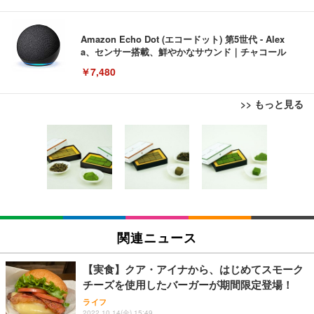
Amazon Echo Dot (エコードット) 第5世代 - Alex
a、センサー搭載、鮮やかなサウンド｜チャコール
￥7,480
>> もっと見る
[EdoErgo] オフィスチェア 椅子 テレワーク 疲れな
EIZO ビジネス向けプレミアムモニター | FlexScan
Amazonベーシック ペットシーツ 薄型 レギュラー 1
い 跳ね上げ式アームレスト コンパクト 約105度ロッ
EV3240X-WT | 31.5型4K UHD・USB Type-C・ホワ
回使い捨て 無香料 ホワイト 300枚
キング pc 事務椅子 360度回転 座面昇降 強化ナイロ
イト
ン樹脂ベース 通気性メッシュ 在宅ワーク H-WY01
￥3,373
￥5,699
￥105,595
(黒網+黒枠+黒足)
EIZO ビジネス向けプレミアムモニター | FlexScan
SIHOO B100 オフィスチェア／デスクチェア メッシ
Amazonベーシック ペットシーツ 厚型 ワイド 42枚
EV2740X-WT | 27.0型4K UHD・USB Type-C・ホワ
ュチェア 人間工学 疲れない ブラック
x2袋(84枚) ホワイト(吸収面:ライトブルー)
関連ニュース
イト
￥27,999
￥3,234
￥109,572
【実食】クア・アイナから、はじめてスモーク
チーズを使用したバーガーが期間限定登場！
Sezlife オフィスチェア デスクチェア 疲れない テレ
【純正品】27"ゲーミングモニター DualSense 充電
ネオ・ルーライフ ネオ・オムツ L 中型犬用 26枚入
ライフ
ワーク チェア 強化バックレスト 30度ロッキング機
2022.10.14(金) 15:49