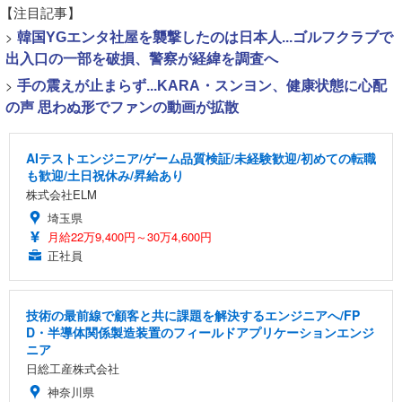
【注目記事】
>
韓国YGエンタ社屋を襲撃したのは日本人...ゴルフクラブで
出入口の一部を破損、警察が経緯を調査へ
>
手の震えが止まらず...KARA・スンヨン、健康状態に心配
の声 思わぬ形でファンの動画が拡散
AIテストエンジニア/ゲーム品質検証/未経験歓迎/初めての転職
も歓迎/土日祝休み/昇給あり
株式会社ELM
埼玉県
月給22万9,400円～30万4,600円
正社員
技術の最前線で顧客と共に課題を解決するエンジニアへ/FP
D・半導体関係製造装置のフィールドアプリケーションエンジ
ニア
日総工産株式会社
神奈川県