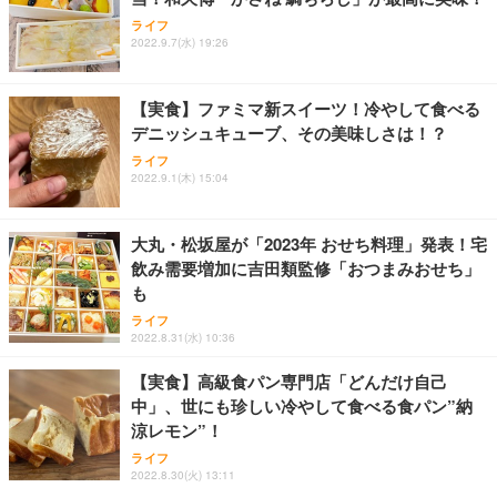
ライフ
2022.9.7(水) 19:26
【実食】ファミマ新スイーツ！冷やして食べる
デニッシュキューブ、その美味しさは！？
ライフ
2022.9.1(木) 15:04
大丸・松坂屋が「2023年 おせち料理」発表！宅
飲み需要増加に吉田類監修「おつまみおせち」
も
ライフ
2022.8.31(水) 10:36
【実食】高級食パン専門店「どんだけ自己
中」、世にも珍しい冷やして食べる食パン”納
涼レモン”！
ライフ
2022.8.30(火) 13:11