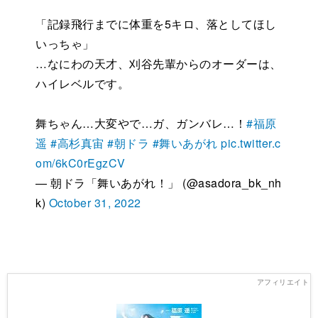
「記録飛行までに体重を5キロ、落としてほし
いっちゃ」
…なにわの天才、刈谷先輩からのオーダーは、
ハイレベルです。
舞ちゃん…大変やで…ガ、ガンバレ…！
#福原
遥
#高杉真宙
#朝ドラ
#舞いあがれ
pic.twitter.c
om/6kC0rEgzCV
— 朝ドラ「舞いあがれ！」 (@asadora_bk_nh
k)
October 31, 2022