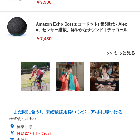
￥9,980
Amazon Echo Dot (エコードット) 第5世代 - Alex
a、センサー搭載、鮮やかなサウンド｜チャコール
￥7,480
>> もっと見る
[EdoErgo] オフィスチェア 椅子 テレワーク 疲れな
EIZO ビジネス向けプレミアムモニター | FlexScan
Amazonベーシック ペットシーツ 薄型 レギュラー 1
い 跳ね上げ式アームレスト コンパクト 約105度ロッ
EV3240X-WT | 31.5型4K UHD・USB Type-C・ホワ
回使い捨て 無香料 ホワイト 300枚
キング pc 事務椅子 360度回転 座面昇降 強化ナイロ
イト
ン樹脂ベース 通気性メッシュ 在宅ワーク H-WY01
￥3,373
￥5,699
￥105,595
(黒網+黒枠+黒足)
EIZO ビジネス向けプレミアムモニター | FlexScan
SIHOO B100 オフィスチェア／デスクチェア メッシ
Amazonベーシック ペットシーツ 厚型 ワイド 42枚
EV2740X-WT | 27.0型4K UHD・USB Type-C・ホワ
ュチェア 人間工学 疲れない ブラック
x2袋(84枚) ホワイト(吸収面:ライトブルー)
「まだ間に合う!」未経験採用枠/エンジニア/手に職つける
イト
株式会社alBee
￥27,999
￥3,234
￥109,572
神奈川県
月給27万円～39万円
Sezlife オフィスチェア デスクチェア 疲れない テレ
正社員