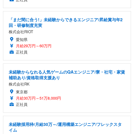
【純正品】27"ゲーミングモニター DualSense 充電
ネオ・ルーライフ ネオ・オムツ L 中型犬用 26枚入
ワーク チェア 強化バックレスト 30度ロッキング機
フック付き（CFI-ZDM1J）
り 単品
能 人間工学 椅子 腰サポート 90度跳ね上げ式アーム
レスト 3Dヘッドレスト ハンガー付き 高反発クッシ
￥49,979
￥1,800
￥7,680
「まだ間に合う!」未経験からできるエンジニア/昇給賞与年2
ョン PCチェア 通気性メッシュ ゲーミング/勉強/事
回・研修制度充実
務用 おしゃれ パソコンチェア (ブラック)
株式会社RIOT
Sezlife オフィスチェア デスクチェア 疲れない テレ
【整備済み品】Dell E2724HS 27インチ 液晶モニタ
Smart Basic(スマートベーシック) 【Amazon.co.jp
ワーク チェア 強化バックレスト 30度ロッキング機
ー フルHD（1920×1080）VA 非光沢 HDMI/DisplayP
限定】 Smart Basic アイリスオーヤマ ペットシーツ
愛知県
能 人間工学 椅子 腰サポート 90度跳ね上げ式アーム
ort/VGA スピーカー内蔵 高さ調整 スイベル VESA対
超厚型 お徳用 ワイド 100枚入 (x 1) (ケース販売)
月給29万円～60万円
レスト 3Dヘッドレスト ハンガー付き 高反発クッシ
応 ComfortView ビジネス向け
正社員
￥7,680
￥15,800
￥3,670
ョン PCチェア 通気性メッシュ ゲーミング/勉強/事
務用 おしゃれ パソコンチェア (ホワイト)
ANDWINT オフィスチェア デスクチェア 肘なし メ
【MiniLED/24.5inch/280Hz/FHD】GRAPHT THE S
アイリスオーヤマ ペットシーツ 超厚型 お徳用 レギ
未経験からなれる人気ゲームのQAエンジニア/寮・社宅・家賃
ッシュ 通気性 ランバーサポート付き 腰サポート ガ
HOOTER Gaming Monitor 24” Essential ゲーミン
ュラー 200枚入【Amazon.co.jp限定】
補助あり/資格取得支援あり
ス圧無段階昇降 360度回転 キャスター付き コンパク
グモニター QD 24.5インチ 1ms FHD 量子ドット 残
株式会社RK
ト 幅52×奥行58.5×高さ84～96cm テレワーク 在宅
像低減 (3年保証 | 輝点保証 | 日本メーカー)
￥3,731
￥4,139
￥34,980
勤務 ブラック
東京都
月給30万円～51万8,000円
正社員
未経験採用枠/月給30万～/運用構築エンジニア/フレックスタ
イム