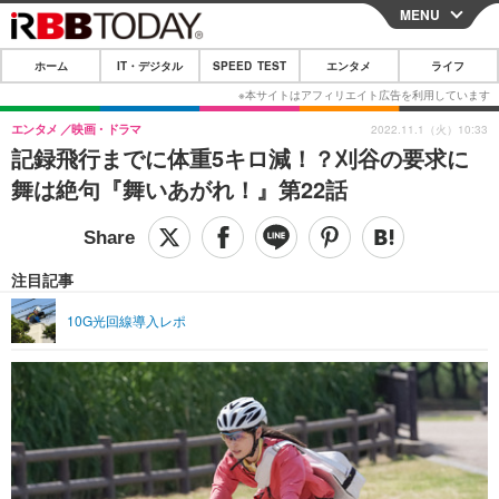
MENU
CLOSE
ホーム
IT・デジタル
SPEED TEST
エンタメ
ライフ
ホーム
IT・デジタル
エンタメ
映画・ドラマ
2022.11.1（火）10:33
記録飛行までに体重5キロ減！？刈谷の要求に
IT・デジタルTOP
スマートフォン
SPEED TEST
舞は絶句『舞いあがれ！』第22話
ネタ
ガジェット・ツール
エンタメ
ショッピング
その他
エンタメTOP
映画・ドラマ
ライフ
注目記事
韓流・K-POP
韓国・芸能
ライフTOP
グルメ
リリース一覧
10G光回線導入レポ
音楽
スポーツ
ペット
ショッピング
プッシュ通知の停止方法
グラビア
ブログ
その他
ショッピング
その他