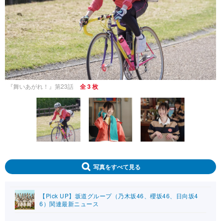
『舞いあがれ！』第23話
全 3 枚
写真をすべて見る
【Pick UP】坂道グループ（乃木坂46、櫻坂46、日向坂4
6）関連最新ニュース