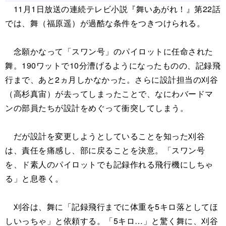
11月1日放送の連続テレビ小説『舞いあがれ！』第22話
では、舞（福原遥）が過酷な条件をつきつけられる。
念願かなって「スワン号」のパイロットに任命された
舞。190ワットで10分漕げるようになったものの、記録飛
行まで、あと2ヵ月しかなかった。さらに設計担当の刈谷
（高杉真宙）が去ってしまったことで、なにわバードマ
ンの部員たちが設計をめぐって衝突してしまう。
だが設計を変更しようとしていることを知った刈谷
は、責任を痛感し、部に戻ることを決意。「スワン号
を、ド素人のパイロットでも記録作れる飛行機にしちゃ
る」と息巻く。
刈谷は、舞に「記録飛行までに体重を5キロ落としてほ
しいっちゃ」と依頼する。「5キロ…」と驚く舞に、刈谷