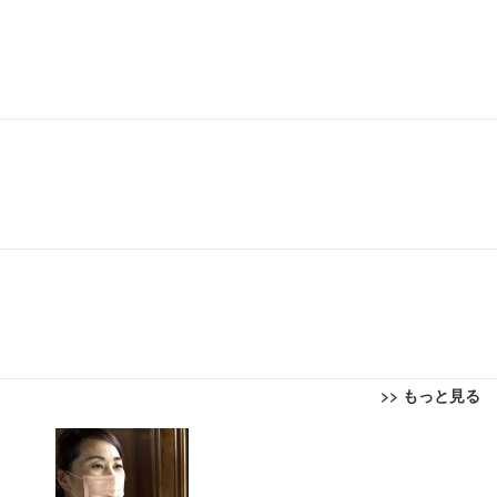
>> もっと見る
回転 座面昇降 強化ナイロン樹脂ベース 通気性メッシュ 在宅ワーク H-WY01