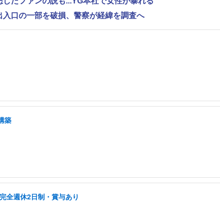
怒したファンの説も...YG本社で女性が暴れる
で出入口の一部を破損、警察が経緯を調査へ
構築
/完全週休2日制・賞与あり