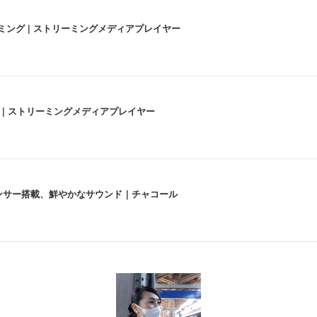
高画質ストリーミング | ストリーミングメディアプレイヤー
うな4K体験 | ストリーミングメディアプレイヤー
lexa、センサー搭載、鮮やかなサウンド｜チャコール
 跳ね上げ式アームレスト コンパクト 約105度ロッキング pc 事務椅子 360度
X-WT | 31.5型4K UHD・USB Type-C・ホワイト
い捨て 無香料 ホワイト 300枚