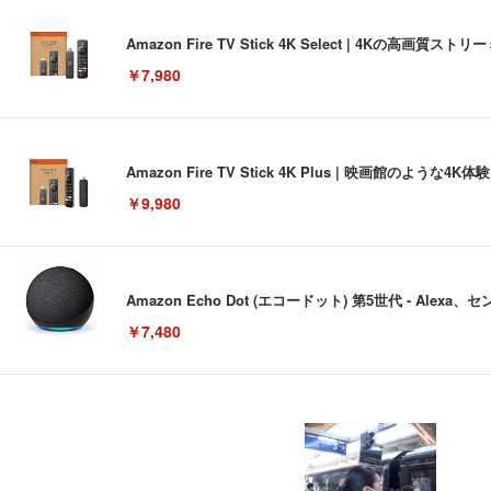
Amazon Fire TV Stick 4K Select | 4Kの
￥7,980
Amazon Fire TV Stick 4K Plus | 映画館のよ
￥9,980
Amazon Echo Dot (エコードット) 第5世代 - A
￥7,480
[EdoErgo] オフィスチェア 椅子 テレワーク 疲れない
EIZO ビジネス向けプレミアムモニター | FlexScan EV3240
Amazonベーシック ペットシーツ 薄型 レギュラー 1回使
(黒網+黒枠+黒足)
￥105,595
￥3,373