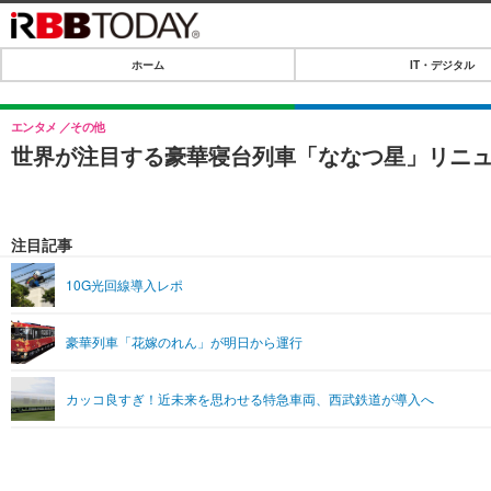
ホーム
IT・デジタル
ホーム
IT・デジタル
エンタメ
その他
世界が注目する豪華寝台列車「ななつ星」リニ
IT・デジタルTOP
SPEED TEST
ネタ
エンタメ
注目記事
ショッピング
エンタメTOP
ライフ
10G光回線導入レポ
韓流・K-POP
ライフTOP
リリース一覧
豪華列車「花嫁のれん」が明日から運行
音楽
ペット
プッシュ通知の停止方法
グラビア
その他
カッコ良すぎ！近未来を思わせる特急車両、西武鉄道が導入へ
ショッピング