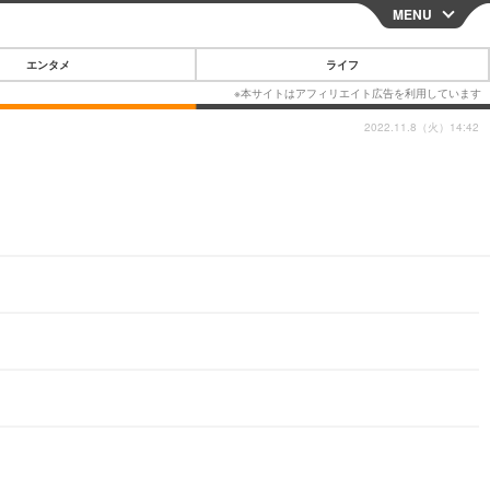
MENU
CLOSE
エンタメ
ライフ
2022.11.8（火）14:42
スマートフォン
ガジェット・ツール
その他
映画・ドラマ
韓国・芸能
グルメ
スポーツ
ショッピング
ブログ
その他