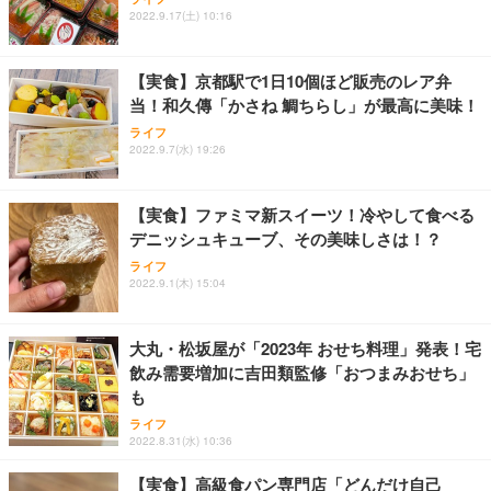
2022.9.17(土) 10:16
【実食】京都駅で1日10個ほど販売のレア弁
当！和久傳「かさね 鯛ちらし」が最高に美味！
ライフ
2022.9.7(水) 19:26
【実食】ファミマ新スイーツ！冷やして食べる
デニッシュキューブ、その美味しさは！？
ライフ
2022.9.1(木) 15:04
大丸・松坂屋が「2023年 おせち料理」発表！宅
飲み需要増加に吉田類監修「おつまみおせち」
も
ライフ
2022.8.31(水) 10:36
【実食】高級食パン専門店「どんだけ自己