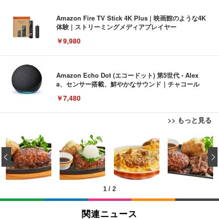
Amazon Fire TV Stick 4K Plus | 映画館のような4K
体験 | ストリーミングメディアプレイヤー
￥9,980
Amazon Echo Dot (エコードット) 第5世代 - Alex
a、センサー搭載、鮮やかなサウンド｜チャコール
￥7,480
>> もっと見る
[EdoErgo] オフィスチェア 椅子 テレワーク 疲れな
EIZO ビジネス向けプレミアムモニター | FlexScan
Amazonベーシック ペットシーツ 薄型 レギュラー 1
い 跳ね上げ式アームレスト コンパクト 約105度ロッ
EV3240X-WT | 31.5型4K UHD・USB Type-C・ホワ
‹
回使い捨て 無香料 ホワイト 300枚
キング pc 事務椅子 360度回転 座面昇降 強化ナイロ
イト
ン樹脂ベース 通気性メッシュ 在宅ワーク H-WY01
￥3,373
￥5,699
￥105,595
(黒網+黒枠+黒足)
1
/
2
EIZO ビジネス向けプレミアムモニター | FlexScan
SIHOO B100 オフィスチェア／デスクチェア メッシ
Amazonベーシック ペットシーツ 厚型 ワイド 42枚
EV2740X-WT | 27.0型4K UHD・USB Type-C・ホワ
ュチェア 人間工学 疲れない ブラック
x2袋(84枚) ホワイト(吸収面:ライトブルー)
関連ニュース
イト