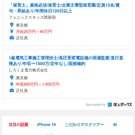
「保育士」資格必須/保育士/企業主導型保育園/定員13名/賞
与・昇給あり/年間休日120日以上
フェニックスキッズ西新宿
東京都
月給25万円～40万円
正社員
1級電気工事施工管理技士/高圧受変電設備の現場監督/直行直
帰あり/年収〜1500万/定年なし/面接確約
しろくま電力株式会社
東京都
年収600万円～1,500万円
正社員
Sponsored by
注目の話題
iPhone 16
こだわりデスクツアー
AI