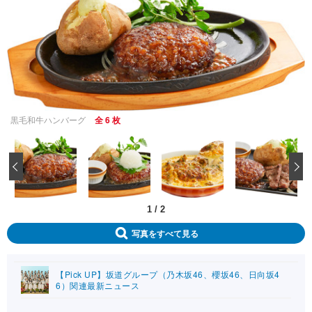
黒毛和牛ハンバーグ
全 6 枚
‹
1
/
2
写真をすべて見る
【Pick UP】坂道グループ（乃木坂46、櫻坂46、日向坂4
6）関連最新ニュース