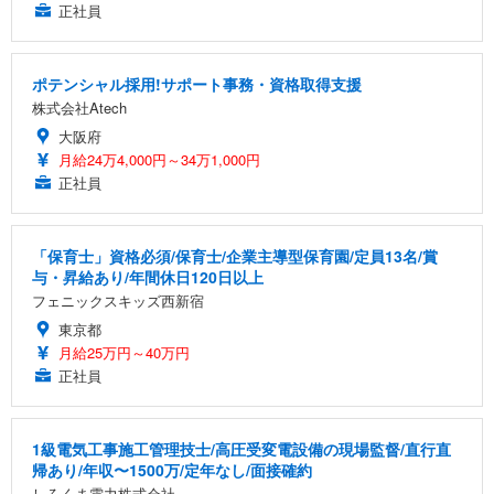
正社員
ポテンシャル採用!サポート事務・資格取得支援
株式会社Atech
大阪府
月給24万4,000円～34万1,000円
正社員
「保育士」資格必須/保育士/企業主導型保育園/定員13名/賞
与・昇給あり/年間休日120日以上
フェニックスキッズ西新宿
東京都
月給25万円～40万円
正社員
1級電気工事施工管理技士/高圧受変電設備の現場監督/直行直
帰あり/年収〜1500万/定年なし/面接確約
しろくま電力株式会社