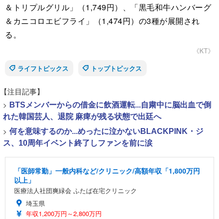
＆トリプルグリル」（1,749円）、「黒毛和牛ハンバーグ
＆カニコロエビフライ」（1,474円）の3種が展開され
る。
《KT》
ライフトピックス
トップトピックス
【注目記事】
>
BTSメンバーからの借金に飲酒運転...自粛中に脳出血で倒
れた韓国芸人、退院 麻痺が残る状態で出廷へ
>
何を意味するのか...めったに泣かないBLACKPINK・ジ
ス、10周年イベント終了しファンを前に涙
「医師常勤」一般内科など/クリニック/高額年収「1,800万円
以上」
医療法人社団爽緑会 ふたば在宅クリニック
埼玉県
年収1,200万円～2,800万円