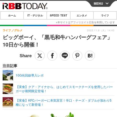
MENU
CLOSE
ホーム
IT・デジタル
SPEED TEST
エンタメ
ライフ
ホーム
IT・デジタル
ライフ
グルメ
2022.11.8（火）14:45
ビッグボーイ、「黒毛和牛ハンバーグフェア」
IT・デジタルTOP
スマートフォン
SPEED TEST
10日から開催！
ネタ
ガジェット・ツール
エンタメ
ショッピング
その他
エンタメTOP
映画・ドラマ
ライフ
注目記事
韓流・K-POP
韓国・芸能
ライフTOP
グルメ
リリース一覧
10G光回線導入レポ
音楽
スポーツ
ペット
ショッピング
プッシュ通知の停止方法
【実食】クア・アイナから、はじめてスモークチーズを使用したバー
ガーが期間限定登場！
グラビア
ブログ
その他
【実食】KFCバーガーに本気宣言！辛口・チーズ・ダブルが加わり5
ショッピング
その他
種になって新登場！