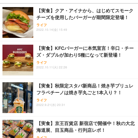
￥27,999
￥3,234
￥109,572
【実食】クア・アイナから、はじめてスモーク
チーズを使用したバーガーが期間限定登場！
Sezlife オフィスチェア デスクチェア 疲れない テレ
【純正品】27"ゲーミングモニター DualSense 充電
ネオ・ルーライフ ネオ・オムツ L 中型犬用 26枚入
ライフ
ワーク チェア 強化バックレスト 30度ロッキング機
2022.10.14(金) 15:49
フック付き（CFI-ZDM1J）
り 単品
能 人間工学 椅子 腰サポート 90度跳ね上げ式アーム
レスト 3Dヘッドレスト ハンガー付き 高反発クッシ
￥49,979
￥1,800
￥7,680
ョン PCチェア 通気性メッシュ ゲーミング/勉強/事
【実食】KFCバーガーに本気宣言！辛口・チー
務用 おしゃれ パソコンチェア (ブラック)
ズ・ダブルが加わり5種になって新登場！
Sezlife オフィスチェア デスクチェア 疲れない テレ
【整備済み品】Dell E2724HS 27インチ 液晶モニタ
Smart Basic(スマートベーシック) 【Amazon.co.jp
ライフ
ワーク チェア 強化バックレスト 30度ロッキング機
ー フルHD（1920×1080）VA 非光沢 HDMI/DisplayP
限定】 Smart Basic アイリスオーヤマ ペットシーツ
2022.10.11(火) 22:26
能 人間工学 椅子 腰サポート 90度跳ね上げ式アーム
ort/VGA スピーカー内蔵 高さ調整 スイベル VESA対
超厚型 お徳用 ワイド 100枚入 (x 1) (ケース販売)
レスト 3Dヘッドレスト ハンガー付き 高反発クッシ
応 ComfortView ビジネス向け
￥7,680
￥15,800
￥3,670
ョン PCチェア 通気性メッシュ ゲーミング/勉強/事
【実食】秋限定スタバ新商品！焼き芋ブリュレ
務用 おしゃれ パソコンチェア (ホワイト)
フラペチーノは焼き芋丸ごと1本入り？！
ANDWINT オフィスチェア デスクチェア 肘なし メ
【MiniLED/24.5inch/280Hz/FHD】GRAPHT THE S
アイリスオーヤマ ペットシーツ 超厚型 お徳用 レギ
ッシュ 通気性 ランバーサポート付き 腰サポート ガ
HOOTER Gaming Monitor 24” Essential ゲーミン
ライフ
ュラー 200枚入【Amazon.co.jp限定】
ス圧無段階昇降 360度回転 キャスター付き コンパク
グモニター QD 24.5インチ 1ms FHD 量子ドット 残
2022.9.21(水) 20:31
ト 幅52×奥行58.5×高さ84～96cm テレワーク 在宅
像低減 (3年保証 | 輝点保証 | 日本メーカー)
￥3,731
￥4,139
￥34,980
勤務 ブラック
【実食】京王百貨店 新宿店で開催中！秋の大北
海道展、目玉商品・行列店レポ！
ライフ