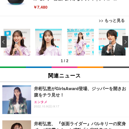
￥7,480
>> もっと見る
[EdoErgo] オフィスチェア 椅子 テレワーク 疲れな
EIZO ビジネス向けプレミアムモニター | FlexScan
Amazonベーシック ペットシーツ 薄型 レギュラー 1
い 跳ね上げ式アームレスト コンパクト 約105度ロッ
EV3240X-WT | 31.5型4K UHD・USB Type-C・ホワ
‹
回使い捨て 無香料 ホワイト 300枚
キング pc 事務椅子 360度回転 座面昇降 強化ナイロ
イト
ン樹脂ベース 通気性メッシュ 在宅ワーク H-WY01
￥3,373
￥5,699
￥105,595
(黒網+黒枠+黒足)
1
/
2
EIZO ビジネス向けプレミアムモニター | FlexScan
SIHOO B100 オフィスチェア／デスクチェア メッシ
Amazonベーシック ペットシーツ 厚型 ワイド 42枚
EV2740X-WT | 27.0型4K UHD・USB Type-C・ホワ
ュチェア 人間工学 疲れない ブラック
x2袋(84枚) ホワイト(吸収面:ライトブルー)
関連ニュース
イト
￥27,999
￥3,234
￥109,572
井桁弘恵がGirlsAward登場、ジッパーを開きお
腹をチラ見せ！
Sezlife オフィスチェア デスクチェア 疲れない テレ
【純正品】27"ゲーミングモニター DualSense 充電
ネオ・ルーライフ ネオ・オムツ L 中型犬用 26枚入
エンタメ
ワーク チェア 強化バックレスト 30度ロッキング機
フック付き（CFI-ZDM1J）
り 単品
2022.10.9(日) 9:17
能 人間工学 椅子 腰サポート 90度跳ね上げ式アーム
レスト 3Dヘッドレスト ハンガー付き 高反発クッシ
￥49,979
￥1,800
￥7,680
ョン PCチェア 通気性メッシュ ゲーミング/勉強/事
井桁弘恵、 『仮面ライダー』バルキリーの変身
務用 おしゃれ パソコンチェア (ブラック)