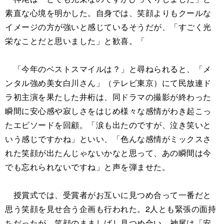
素直な心境を明かした。自身では、笑顔よりもクールな
イメージの方が強いと感じているそうだが、「すごく光
栄なことだと思いました」と歓喜。「
「今年のベストスマイルは？」と尋ねられると、「メ
ンタル強め美女白川さん」（テレビ東京）にて民放連ド
ラ初主演を果たした井桁は、同ドラマの撮影が終わった
瞬間に安心感や寂しさをはじめ様々な感情がわき起こっ
たエピソードを回顧。「涙も出たのですが、泣き笑いと
いう感じですかね」といい、「色んな感情がミックスさ
れた笑顔が出たんじゃないかなと思って、あの瞬間は今
でも忘れられないですね」と声を弾ませた。
授賞式では、受賞者がお互いに見つめ合って一番だと
思う笑顔を見せ合う企画も行われた。2人とも緊張の面持
ちだったが、笑顔のまましばし見つめ合い、神尾は「安