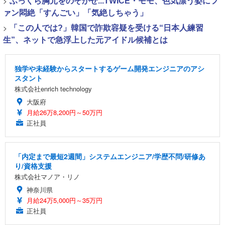
>
ふっくら胸元をのぞかせ...TWICE・モモ、色気漂う姿にフ
ァン悶絶「すんごい」「気絶しちゃう」
>
「この人では?」韓国で詐欺容疑を受ける“日本人練習
生”、ネットで急浮上した元アイドル候補とは
独学や未経験からスタートするゲーム開発エンジニアのアシ
スタント
株式会社enrich technology
大阪府
月給26万8,200円～50万円
正社員
「内定まで最短2週間」システムエンジニア/学歴不問/研修あ
り/資格支援
株式会社マノア・リノ
神奈川県
月給24万5,000円～35万円
正社員