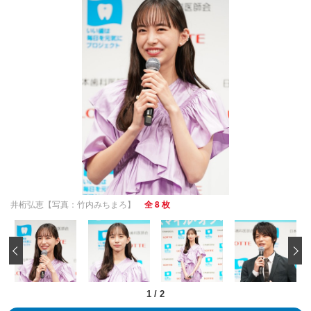
井桁弘恵【写真：竹内みちまろ】
全 8 枚
‹
1
/
2