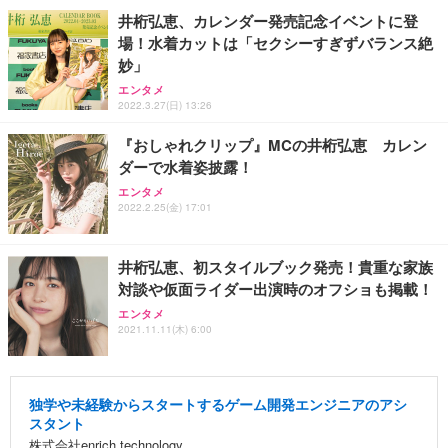
井桁弘恵、カレンダー発売記念イベントに登
場！水着カットは「セクシーすぎずバランス絶
妙」
エンタメ
2022.3.27(日) 13:26
『おしゃれクリップ』MCの井桁弘恵 カレン
ダーで水着姿披露！
エンタメ
2022.2.25(金) 17:01
井桁弘恵、初スタイルブック発売！貴重な家族
対談や仮面ライダー出演時のオフショも掲載！
エンタメ
2021.11.11(木) 6:00
独学や未経験からスタートするゲーム開発エンジニアのアシ
スタント
株式会社enrich technology