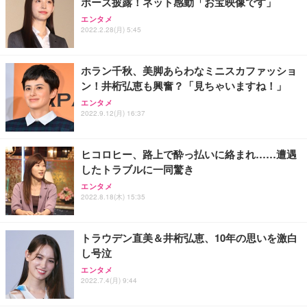
ポーズ披露！ネット感動「お宝映像です」
Sezlife オフィスチェア デスクチェア 疲れない テレ
【整備済み品】Dell E2724HS 27インチ 液晶モニタ
Smart Basic(スマートベーシック) 【Amazon.co.jp
エンタメ
ワーク チェア 強化バックレスト 30度ロッキング機
ー フルHD（1920×1080）VA 非光沢 HDMI/DisplayP
限定】 Smart Basic アイリスオーヤマ ペットシーツ
2022.2.28(月) 5:45
能 人間工学 椅子 腰サポート 90度跳ね上げ式アーム
ort/VGA スピーカー内蔵 高さ調整 スイベル VESA対
超厚型 お徳用 ワイド 100枚入 (x 1) (ケース販売)
レスト 3Dヘッドレスト ハンガー付き 高反発クッシ
応 ComfortView ビジネス向け
￥7,680
￥15,800
￥3,670
ョン PCチェア 通気性メッシュ ゲーミング/勉強/事
ホラン千秋、美脚あらわなミニスカファッショ
務用 おしゃれ パソコンチェア (ホワイト)
ン！井桁弘恵も興奮？「見ちゃいますね！」
ANDWINT オフィスチェア デスクチェア 肘なし メ
【MiniLED/24.5inch/280Hz/FHD】GRAPHT THE S
アイリスオーヤマ ペットシーツ 超厚型 お徳用 レギ
ッシュ 通気性 ランバーサポート付き 腰サポート ガ
HOOTER Gaming Monitor 24” Essential ゲーミン
エンタメ
ュラー 200枚入【Amazon.co.jp限定】
ス圧無段階昇降 360度回転 キャスター付き コンパク
グモニター QD 24.5インチ 1ms FHD 量子ドット 残
2022.9.12(月) 16:37
ト 幅52×奥行58.5×高さ84～96cm テレワーク 在宅
像低減 (3年保証 | 輝点保証 | 日本メーカー)
￥3,731
￥4,139
￥34,980
勤務 ブラック
ヒコロヒー、路上で酔っ払いに絡まれ……遭遇
したトラブルに一同驚き
エンタメ
2022.8.18(木) 15:35
トラウデン直美＆井桁弘恵、10年の思いを激白
し号泣
エンタメ
2022.7.4(月) 9:44