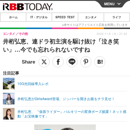
MENU
CLOSE
ホーム
IT・デジタル
SPEED TEST
エンタメ
ライフ
ホーム
IT・デジタル
エンタメ
その他
2022.11.8（火）21:32
井桁弘恵、連ドラ初主演を駆け抜け「泣き笑
IT・デジタルTOP
スマートフォン
SPEED TEST
い」…今でも忘れられないですね
ネタ
ガジェット・ツール
エンタメ
ショッピング
その他
エンタメTOP
映画・ドラマ
ライフ
注目記事
韓流・K-POP
韓国・芸能
ライフTOP
グルメ
リリース一覧
10G光回線導入レポ
音楽
スポーツ
ペット
ショッピング
プッシュ通知の停止方法
井桁弘恵がGirlsAward登場、ジッパーを開きお腹をチラ見せ！
グラビア
ブログ
その他
井桁弘恵、 『仮面ライダー』バルキリーの変身ポーズ披露！ネット感
ショッピング
その他
動「お宝映像です」