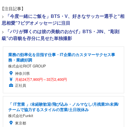
【注目記事】
>
「今度一緒にご飯を」BTS・V、好きなサッカー選手と“相
思相愛”?ビデオメッセージに注目
>
「パリが輝くのは彼の美貌のおかげ」BTS・JIN、“彫刻
級”の容貌を存分に見せた単独撮影
業務の効率化を目指す仕事・IT企業のカスタマーサクセス事
務・業績好調
株式会社RIOT GROUP
神奈川県
月給24万7,900円～33万2,400円
正社員
「 IT営業 」/未経験歓迎/飛び込み・ノルマなし/月残業3h未満/
チームで協力するスタイルの営業/土日祝休み
株式会社Funkit
東京都