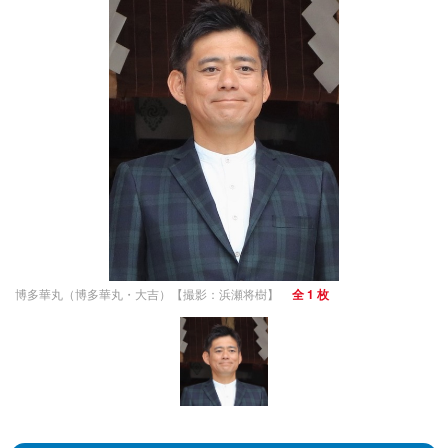
博多華丸（博多華丸・大吉）【撮影：浜瀬将樹】
全 1 枚