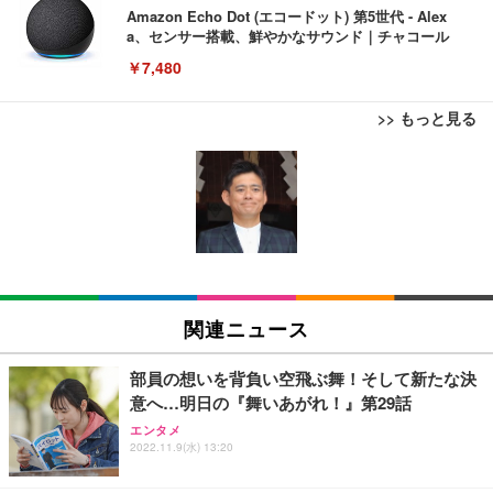
Amazon Echo Dot (エコードット) 第5世代 - Alex
a、センサー搭載、鮮やかなサウンド｜チャコール
￥7,480
>> もっと見る
[EdoErgo] オフィスチェア 椅子 テレワーク 疲れな
EIZO ビジネス向けプレミアムモニター | FlexScan
Amazonベーシック ペットシーツ 薄型 レギュラー 1
い 跳ね上げ式アームレスト コンパクト 約105度ロッ
EV3240X-WT | 31.5型4K UHD・USB Type-C・ホワ
回使い捨て 無香料 ホワイト 300枚
キング pc 事務椅子 360度回転 座面昇降 強化ナイロ
イト
ン樹脂ベース 通気性メッシュ 在宅ワーク H-WY01
￥3,373
￥5,699
￥105,595
(黒網+黒枠+黒足)
EIZO ビジネス向けプレミアムモニター | FlexScan
SIHOO B100 オフィスチェア／デスクチェア メッシ
Amazonベーシック ペットシーツ 厚型 ワイド 42枚
EV2740X-WT | 27.0型4K UHD・USB Type-C・ホワ
ュチェア 人間工学 疲れない ブラック
x2袋(84枚) ホワイト(吸収面:ライトブルー)
関連ニュース
イト
￥27,999
￥3,234
￥109,572
部員の想いを背負い空飛ぶ舞！そして新たな決
意へ…明日の『舞いあがれ！』第29話
Sezlife オフィスチェア デスクチェア 疲れない テレ
【純正品】27"ゲーミングモニター DualSense 充電
ネオ・ルーライフ ネオ・オムツ L 中型犬用 26枚入
エンタメ
ワーク チェア 強化バックレスト 30度ロッキング機
フック付き（CFI-ZDM1J）
り 単品
2022.11.9(水) 13:20
能 人間工学 椅子 腰サポート 90度跳ね上げ式アーム
レスト 3Dヘッドレスト ハンガー付き 高反発クッシ
￥49,979
￥1,800
￥7,680