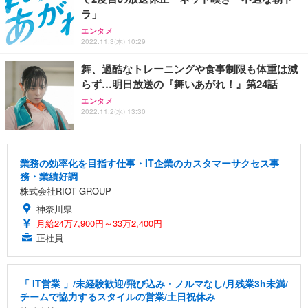
ラ」
エンタメ
2022.11.3(木) 10:29
舞、過酷なトレーニングや食事制限も体重は減
らず…明日放送の『舞いあがれ！』第24話
エンタメ
2022.11.2(水) 13:30
業務の効率化を目指す仕事・IT企業のカスタマーサクセス事
務・業績好調
株式会社RIOT GROUP
神奈川県
月給24万7,900円～33万2,400円
正社員
「 IT営業 」/未経験歓迎/飛び込み・ノルマなし/月残業3h未満/
チームで協力するスタイルの営業/土日祝休み