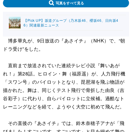
写真をすべて見る
【Pick UP】坂道グループ（乃木坂46、櫻坂46、日向坂4
6）関連最新ニュース
博多華丸が、9日放送の『あさイチ』（NHK）で、“朝
ドラ受け”をした。
直前まで放送されていた連続テレビ小説『舞いあが
れ！』第28話。ヒロイン・舞（福原遥）が、人力飛行機
「スワン号」のパイロットとなり、琵琶湖を飛ぶ物語が
描かれた。舞は、同じくテスト飛行で骨折した由良（吉
谷彩子）に代わり、自らパイロットに立候補。過酷なト
レーニングなどを経て、ようやく大空に初めて飛んだ。
その直後の『あさイチ』では、鈴木奈穂子アナが「飛
びました！すごいです、すごいです」と目を細めて舞の