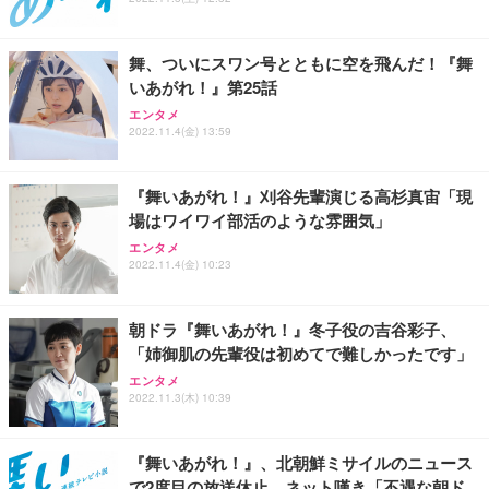
舞、ついにスワン号とともに空を飛んだ！『舞
いあがれ！』第25話
エンタメ
2022.11.4(金) 13:59
『舞いあがれ！』刈谷先輩演じる高杉真宙「現
場はワイワイ部活のような雰囲気」
エンタメ
2022.11.4(金) 10:23
朝ドラ『舞いあがれ！』冬子役の吉谷彩子、
「姉御肌の先輩役は初めてで難しかったです」
エンタメ
2022.11.3(木) 10:39
『舞いあがれ！』、北朝鮮ミサイルのニュース
で2度目の放送休止 ネット嘆き「不遇な朝ド