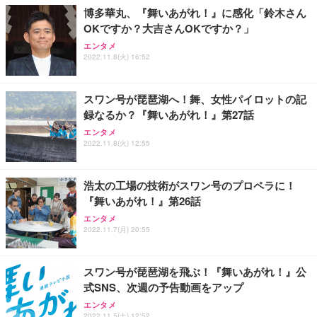
ョン PCチェア 通気性メッシュ ゲーミング/勉強/事
博多華丸、『舞いあがれ！』に感化「鈴木さん
務用 おしゃれ パソコンチェア (ブラック)
OKですか？大吉さんOKですか？」
Sezlife オフィスチェア デスクチェア 疲れない テレ
【整備済み品】Dell E2724HS 27インチ 液晶モニタ
Smart Basic(スマートベーシック) 【Amazon.co.jp
エンタメ
ワーク チェア 強化バックレスト 30度ロッキング機
ー フルHD（1920×1080）VA 非光沢 HDMI/DisplayP
限定】 Smart Basic アイリスオーヤマ ペットシーツ
2022.11.8(火) 16:52
能 人間工学 椅子 腰サポート 90度跳ね上げ式アーム
ort/VGA スピーカー内蔵 高さ調整 スイベル VESA対
超厚型 お徳用 ワイド 100枚入 (x 1) (ケース販売)
レスト 3Dヘッドレスト ハンガー付き 高反発クッシ
応 ComfortView ビジネス向け
￥7,680
￥15,800
￥3,670
ョン PCチェア 通気性メッシュ ゲーミング/勉強/事
スワン号が琵琶湖へ！舞、女性パイロットの記
務用 おしゃれ パソコンチェア (ホワイト)
録なるか？『舞いあがれ！』第27話
ANDWINT オフィスチェア デスクチェア 肘なし メ
【MiniLED/24.5inch/280Hz/FHD】GRAPHT THE S
アイリスオーヤマ ペットシーツ 超厚型 お徳用 レギ
ッシュ 通気性 ランバーサポート付き 腰サポート ガ
HOOTER Gaming Monitor 24” Essential ゲーミン
エンタメ
ュラー 200枚入【Amazon.co.jp限定】
ス圧無段階昇降 360度回転 キャスター付き コンパク
グモニター QD 24.5インチ 1ms FHD 量子ドット 残
2022.11.8(火) 12:55
ト 幅52×奥行58.5×高さ84～96cm テレワーク 在宅
像低減 (3年保証 | 輝点保証 | 日本メーカー)
￥3,731
￥4,139
￥34,980
勤務 ブラック
浩太の工場の技術がスワン号のプロペラに！
『舞いあがれ！』第26話
エンタメ
2022.11.7(月) 20:55
スワン号が琵琶湖を飛ぶ！『舞いあがれ！』公
式SNS、次週の予告動画をアップ
エンタメ
2022.11.5(土) 12:52