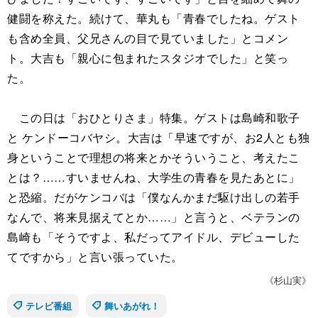
健闘を称えた。続けて、華丸も「青春でしたね。ゲスト
も含め全員、父兄さんの目で見ていました」とコメン
ト。大吉も「親心に包まれたスタジオでした」と笑っ
た。
この日は「おひとりさま」特集。ゲストは島崎和歌子
と ケンドーコバヤシ。大吉は「早速ですが、お2人とも独
身ということで理想の将来とかそういうこと、考えたこ
とは？……すいませんね、大学生の青春を見たあとに」
と恐縮。だがケンコバは「僕なんかまだ駆け出しの若手
なんで、将来見据えてとか……」と言うと、ベテランの
島崎も「そうですよ、私だってアイドル、デビューした
てですから」と言い張っていた。
《杉山実》
テレビ番組
舞いあがれ！