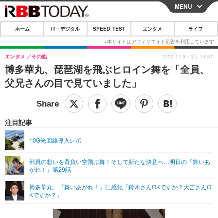
MENU
CLOSE
ホーム
IT・デジタル
SPEED TEST
エンタメ
ライフ
ホーム
IT・デジタル
エンタメ
その他
2022.11.9（水）14:57
博多華丸、琵琶湖を飛ぶヒロイン舞を「全員、
IT・デジタルTOP
スマートフォン
SPEED TEST
父兄さんの目で見ていました」
ネタ
ガジェット・ツール
エンタメ
ショッピング
その他
エンタメTOP
映画・ドラマ
ライフ
注目記事
韓流・K-POP
韓国・芸能
ライフTOP
グルメ
リリース一覧
10G光回線導入レポ
音楽
スポーツ
ペット
ショッピング
プッシュ通知の停止方法
部員の想いを背負い空飛ぶ舞！そして新たな決意へ…明日の『舞いあ
がれ！』第29話
グラビア
ブログ
その他
博多華丸、『舞いあがれ！』に感化「鈴木さんOKですか？大吉さんO
ショッピング
その他
Kですか？」