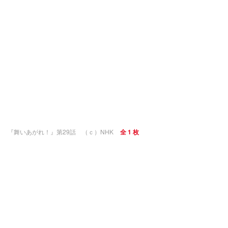
『舞いあがれ！』第29話 （ｃ）NHK
全 1 枚