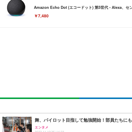
Amazon Echo Dot (エコードット) 第5世代 - A
￥7,480
[EdoErgo] オフィスチェア 椅子 テレワーク 疲れない
EIZO ビジネス向けプレミアムモニター | FlexScan EV3240
Amazonベーシック ペットシーツ 薄型 レギュラー 1回使
(黒網+黒枠+黒足)
￥105,595
￥3,373
￥5,699
SIHOO B100 オフィスチェア／デスクチェア メッシュ
EIZO ビジネス向けプレミアムモニター | FlexScan EV2740
Amazonベーシック ペットシーツ 厚型 ワイド 42枚x2袋
￥27,999
￥109,572
￥3,234
Sezlife オフィスチェア デスクチェア 疲れない テレ
【純正品】27"ゲーミングモニター DualSense 充電フック
ネオ・ルーライフ ネオ・オムツ L 中型犬用 26枚入り 単
舞、パイロット目指して勉強開始！部員たちにも
ション PCチェア 通気性メッシュ ゲーミング/勉強/事務用
￥49,979
￥1,800
エンタメ
￥7,680
2022.11.10(木) 14:23