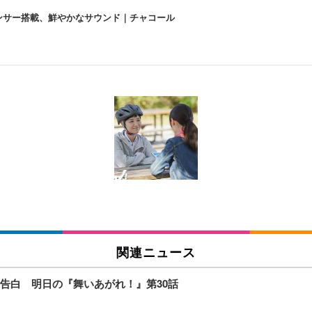
lexa、センサー搭載、鮮やかなサウンド｜チャコール
 跳ね上げ式アームレスト コンパクト 約105度ロッキング pc 事務椅子 360度
X-WT | 31.5型4K UHD・USB Type-C・ホワイト
い捨て 無香料 ホワイト 300枚
チェア 人間工学 疲れない ブラック
X-WT | 27.0型4K UHD・USB Type-C・ホワイト
(84枚) ホワイト(吸収面:ライトブルー)
関連ニュース
ワーク チェア 強化バックレスト 30度ロッキング機能 人間工学 椅子 腰サポー
付き（CFI-ZDM1J）
品
告白 明日の『舞いあがれ！』第30話
 おしゃれ パソコンチェア (ブラック)