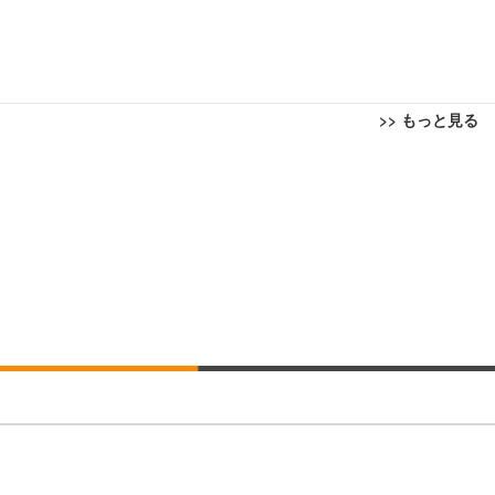
>> もっと見る
回転 座面昇降 強化ナイロン樹脂ベース 通気性メッシュ 在宅ワーク H-WY01
ト 90度跳ね上げ式アームレスト 3Dヘッドレスト ハンガー付き 高反発クッ