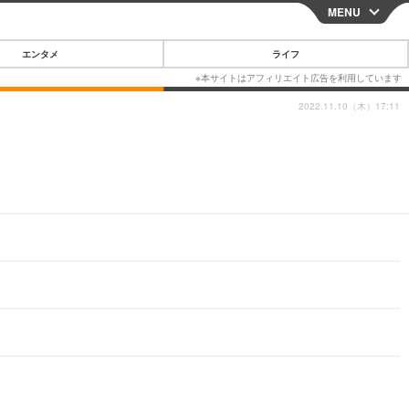
MENU
CLOSE
エンタメ
ライフ
2022.11.10（木）17:11
スマートフォン
ガジェット・ツール
その他
映画・ドラマ
韓国・芸能
グルメ
スポーツ
ショッピング
ブログ
その他