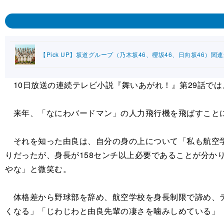
【Pick UP】坂道グループ（乃木坂46、櫻坂46、日向坂46）関
10日放送の連続テレビ小説『舞いあがれ！』第29話で
来年、「なにわバードマン」の人力飛行機を飛ばすことに
それを知った由良は、自分の身の上について「私も航空学
りだったが、身長が158センチ以上必要であることが分か
やな」と微笑む。
体格差から野球部を辞め、航空学校を身長制限で諦め、テ
くなる」「じわじわと由良先輩の凄さを噛みしめている」