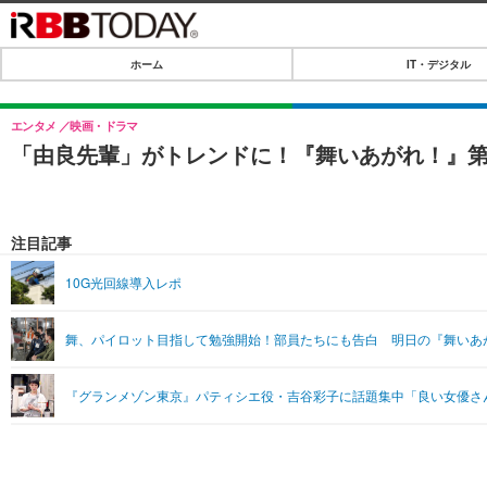
ホーム
IT・デジタル
ホーム
IT・デジタル
エンタメ
映画・ドラマ
「由良先輩」がトレンドに！『舞いあがれ！』第
IT・デジタルTOP
SPEED TEST
ネタ
エンタメ
注目記事
ショッピング
エンタメTOP
ライフ
10G光回線導入レポ
韓流・K-POP
ライフTOP
リリース一覧
舞、パイロット目指して勉強開始！部員たちにも告白 明日の『舞いあが
音楽
ペット
プッシュ通知の停止方法
グラビア
その他
『グランメゾン東京』パティシエ役・吉谷彩子に話題集中「良い女優さ
ショッピング