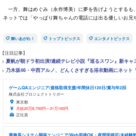
一方、舞はめぐみ（永作博美）に夢を告げようとするも、
ネットでは「やっぱり舞ちゃんの電話には出る優しいお兄
舞いあがれ！
トップトピックス
エンタメトピックス
【注目記事】
>
夏帆が朝ドラ初出演!連続テレビ小説『巡るスワン』新キャ
>
乃木坂46・中西アルノ、どんくさすぎる浴衣動画にネット「
ゲームQAエンジニア/資格取得支援/年間休日120日/賞与年2回
株式会社プロジェクトトリガー
東京都
月給20万6,700円～31万100円
正社員
業務系システム開発エンジニア/Web面接OK・夜間面接可/未経験