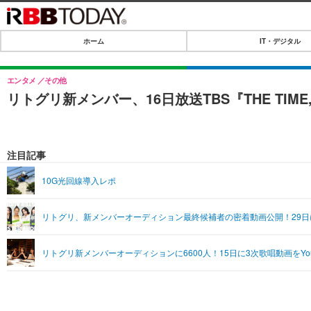
ホーム
IT・デジタル
ホーム
IT・デジタル
エンタメ
その他
リトグリ新メンバー、16日放送TBS『THE TIM
IT・デジタルTOP
SPEED TEST
ネタ
エンタメ
注目記事
ショッピング
エンタメTOP
ライフ
10G光回線導入レポ
韓流・K-POP
ライフTOP
リリース一覧
リトグリ、新メンバーオーディション最終候補者の密着動画公開！29日
音楽
ペット
プッシュ通知の停止方法
グラビア
その他
リトグリ新メンバーオーディションに6600人！15日に3次歌唱動画をYou
ショッピング