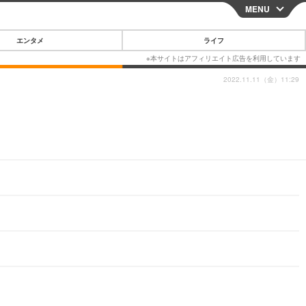
MENU
CLOSE
エンタメ
ライフ
2022.11.11（金）11:29
スマートフォン
ガジェット・ツール
その他
映画・ドラマ
韓国・芸能
グルメ
スポーツ
ショッピング
ブログ
その他