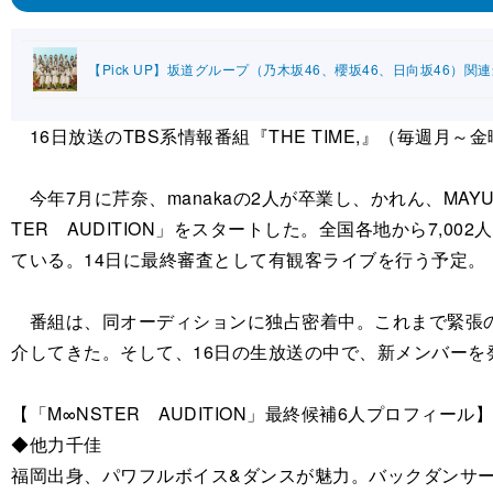
【Pick UP】坂道グループ（乃木坂46、櫻坂46、日向坂46）関
16日放送のTBS系情報番組『THE TIME,』（毎週月～金曜、
今年7月に芹奈、manakaの2人が卒業し、かれん、MA
TER AUDITION」をスタートした。全国各地から7,
ている。14日に最終審査として有観客ライブを行う予定。
番組は、同オーディションに独占密着中。これまで緊張の
介してきた。そして、16日の生放送の中で、新メンバーを
【「M∞NSTER AUDITION」最終候補6人プロフィール】
◆他力千佳
福岡出身、パワフルボイス&ダンスが魅力。バックダンサ