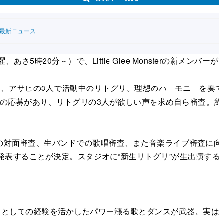
連最新ニュース
あさ5時20分～）で、Little Glee Monsterの新メンバ
YU、アサヒの3人で活動中のリトグリ。理想のハーモニーを
002人の応募があり、リトグリの3人が欲しい声を求め自ら審
対面審査、生バンドでの歌唱審査、また音楽ライブ審査に向
発表することが決定。スタジオに“新生リトグリ”が生出演す
ーとしての経験を活かしたパワー漲る歌とダンスが武器。実