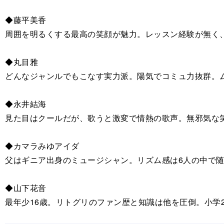
◆藤平美香
周囲を明るくする最高の笑顔が魅力。レッスン経験が無く
◆丸目雅
どんなジャンルでもこなす実力派。陽気でコミュ力抜群。
◆永井結海
見た目はクールだが、歌うと激変で情熱の歌声。無邪気な
◆カマラみゆアイダ
父はギニア出身のミュージシャン。リズム感は6人の中で
◆山下花音
最年少16歳。リトグリのファン歴と知識は他を圧倒。小学