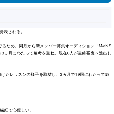
ーが発表される。
奏でるため、同月から新メンバー募集オーディション「M∞NS
査。約3ヵ月にわたって選考を重ね、現在6人が最終審査へ進出し
けたレッスンの様子を取材し、3ヵ月で19回にわたって紹
る
は繊細で心優しい。