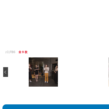
（C)TBS
全 9 枚
‹