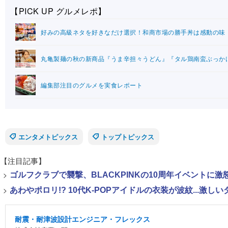
【PICK UP グルメレポ】
好みの高級ネタを好きなだけ選択！和商市場の勝手丼は感動の味
丸亀製麺の秋の新商品『うま辛担々うどん』『タル鶏南蛮ぶっか
編集部注目のグルメを実食レポート
エンタメトピックス
トップトピックス
【注目記事】
>
ゴルフクラブで襲撃、BLACKPINKの10周年イベントに激
>
あわやポロリ!? 10代K-POPアイドルの衣装が波紋...
耐震・耐津波設計エンジニア・フレックス