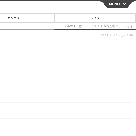
MENU
CLOSE
エンタメ
ライフ
2022.11.12（土）6:46
スマートフォン
ガジェット・ツール
その他
映画・ドラマ
韓国・芸能
グルメ
スポーツ
ショッピング
ブログ
その他