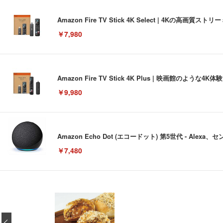
Amazon Fire TV Stick 4K Select | 4Kの
￥7,980
Amazon Fire TV Stick 4K Plus | 映画館のよ
￥9,980
Amazon Echo Dot (エコードット) 第5世代 - A
￥7,480
[EdoErgo] オフィスチェア 椅子 テレワーク 疲れない
EIZO ビジネス向けプレミアムモニター | FlexScan EV3240
Amazonベーシック ペットシーツ 薄型 レギュラー 1回使
(黒網+黒枠+黒足)
‹
￥105,595
￥3,373