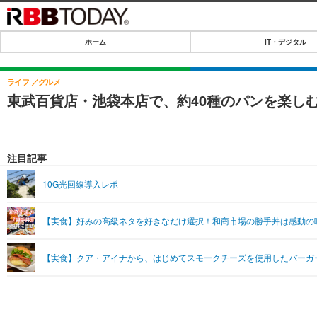
ホーム
IT・デジタル
ホーム
IT・デジタル
ライフ
グルメ
東武百貨店・池袋本店で、約40種のパンを楽しむ「
IT・デジタルTOP
SPEED TEST
ネタ
エンタメ
注目記事
ショッピング
エンタメTOP
ライフ
10G光回線導入レポ
韓流・K-POP
ライフTOP
リリース一覧
【実食】好みの高級ネタを好きなだけ選択！和商市場の勝手丼は感動の
音楽
ペット
プッシュ通知の停止方法
グラビア
その他
【実食】クア・アイナから、はじめてスモークチーズを使用したバーガ
ショッピング