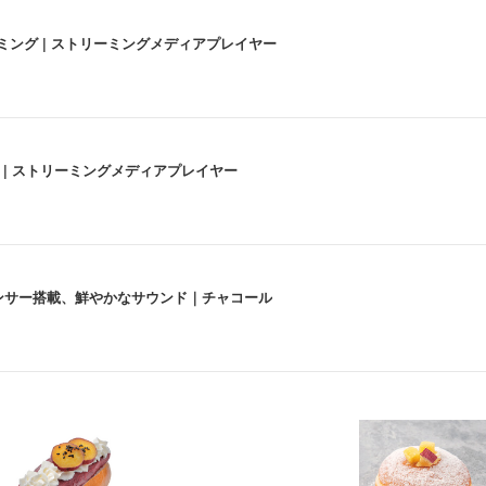
高画質ストリーミング | ストリーミングメディアプレイヤー
うな4K体験 | ストリーミングメディアプレイヤー
lexa、センサー搭載、鮮やかなサウンド｜チャコール
 跳ね上げ式アームレスト コンパクト 約105度ロッキング pc 事務椅子 360度
X-WT | 31.5型4K UHD・USB Type-C・ホワイト
い捨て 無香料 ホワイト 300枚