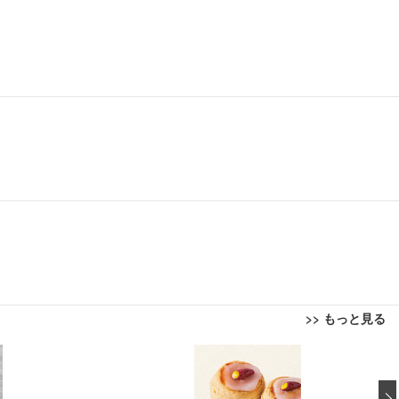
>> もっと見る
回転 座面昇降 強化ナイロン樹脂ベース 通気性メッシュ 在宅ワーク H-WY01