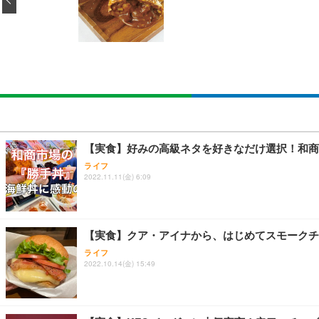
￥5,699
SIHOO B100 オフィスチェア／デスクチェア メッシュ
EIZO ビジネス向けプレミアムモニター | FlexScan EV2740
Amazonベーシック ペットシーツ 厚型 ワイド 42枚x2袋
￥27,999
￥109,572
￥3,234
Sezlife オフィスチェア デスクチェア 疲れない テレ
【純正品】27"ゲーミングモニター DualSense 充電フック
ネオ・ルーライフ ネオ・オムツ L 中型犬用 26枚入り 単
【実食】好みの高級ネタを好きなだけ選択！和商
ション PCチェア 通気性メッシュ ゲーミング/勉強/事務用
￥49,979
￥1,800
ライフ
￥7,680
2022.11.11(金) 6:09
Sezlife オフィスチェア デスクチェア 疲れない テレ
【整備済み品】Dell E2724HS 27インチ 液晶モニター フルH
Smart Basic(スマートベーシック) 【Amazon.co.jp
ション PCチェア 通気性メッシュ ゲーミング/勉強/事務用
【実食】クア・アイナから、はじめてスモークチ
￥15,800
￥3,670
￥7,680
ライフ
2022.10.14(金) 15:49
ANDWINT オフィスチェア デスクチェア 肘なし メッシュ
【MiniLED/24.5inch/280Hz/FHD】GRAPHT THE 
アイリスオーヤマ ペットシーツ 超厚型 お徳用 レギュラー 20
勤務 ブラック