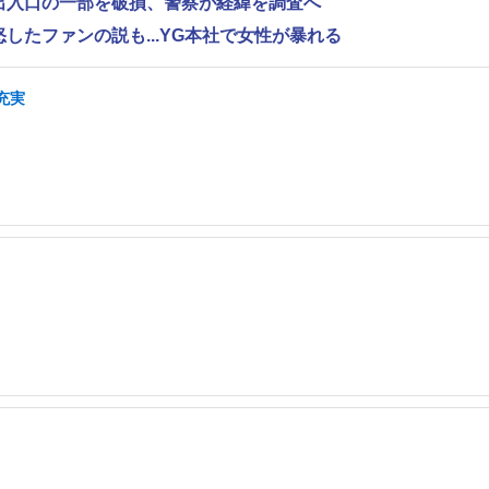
で出入口の一部を破損、警察が経緯を調査へ
怒したファンの説も...YG本社で女性が暴れる
充実