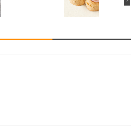
ト 90度跳ね上げ式アームレスト 3Dヘッドレスト ハンガー付き 高反発クッ
ト 90度跳ね上げ式アームレスト 3Dヘッドレスト ハンガー付き 高反発クッ
高さ調整 スイベル VESA対応 ComfortView ビジネス向け
(x 1) (ケース販売)
ター付き コンパクト 幅52×奥行58.5×高さ84～96cm テレワーク 在宅
インチ 1ms FHD 量子ドット 残像低減 (3年保証 | 輝点保証 | 日本メーカー)