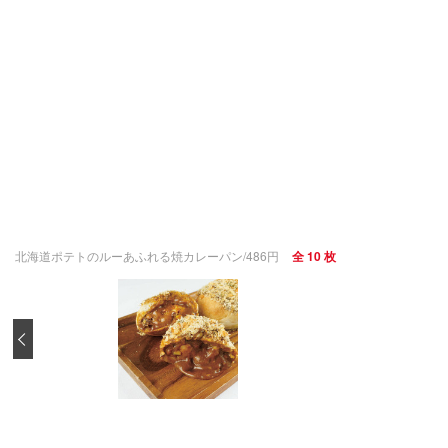
北海道ポテトのルーあふれる焼カレーパン/486円
全 10 枚
‹