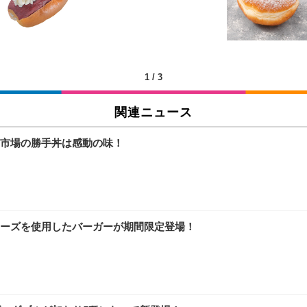
チェア 人間工学 疲れない ブラック
X-WT | 27.0型4K UHD・USB Type-C・ホワイト
(84枚) ホワイト(吸収面:ライトブルー)
1
/
3
関連ニュース
ワーク チェア 強化バックレスト 30度ロッキング機能 人間工学 椅子 腰サポー
付き（CFI-ZDM1J）
品
市場の勝手丼は感動の味！
 おしゃれ パソコンチェア (ブラック)
ワーク チェア 強化バックレスト 30度ロッキング機能 人間工学 椅子 腰サポー
D（1920×1080）VA 非光沢 HDMI/DisplayPort/VGA スピーカー内蔵 
限定】 Smart Basic アイリスオーヤマ ペットシーツ 超厚型 お徳用 ワイド 100枚入 
 おしゃれ パソコンチェア (ホワイト)
ーズを使用したバーガーが期間限定登場！
 通気性 ランバーサポート付き 腰サポート ガス圧無段階昇降 360度回転 キャス
SHOOTER Gaming Monitor 24” Essential ゲーミングモニター QD 24.5
0枚入【Amazon.co.jp限定】