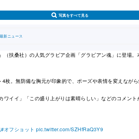
写真をすべて見る
連最新ニュース
扶桑社）の人気グラビア企画「グラビアン魂」に登場。本日12日、
4枚。無防備な胸元が印象的で、ポーズや表情を変えながら
「カワイイ」「この盛り上がりは素晴らしい」などのコメント
魂
#オフショット
pic.twitter.com/SZHfRaQ3Y9