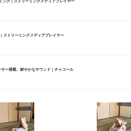
高画質ストリーミング | ストリーミングメディアプレイヤー
うな4K体験 | ストリーミングメディアプレイヤー
lexa、センサー搭載、鮮やかなサウンド｜チャコール
 跳ね上げ式アームレスト コンパクト 約105度ロッキング pc 事務椅子 360度
X-WT | 31.5型4K UHD・USB Type-C・ホワイト
い捨て 無香料 ホワイト 300枚