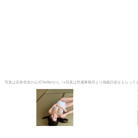
写真は花巻杏奈の公式Twitterから（※写真は所属事務所より掲載許諾をもらって