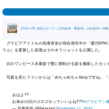
【Pick UP】坂道グループ（乃木坂46、櫻坂46、日向坂46）関
グラビアアイドルの花巻杏奈が現在発売中の『週刊SPA!』（
ラム）を更新した花巻はそのオフショットを公開した。
白のワンピース水着姿で畳に寝転がる姿を撮影したカット
写真を見たファンからは「めちゃめちゃSexyですね」
おはよ??
お休みの日のゴロゴロっていいよね???
#グラビアン
— 花巻杏奈 (@beaxxst)
November 11, 2022