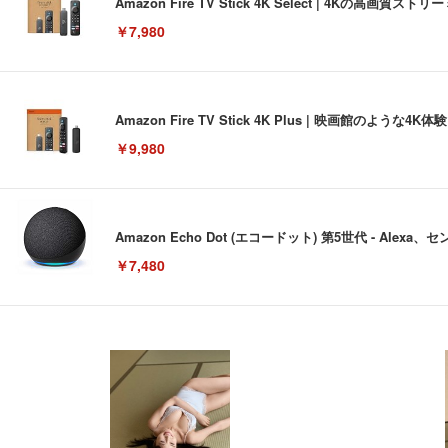
Amazon Fire TV Stick 4K Select | 4Kの
￥7,980
Amazon Fire TV Stick 4K Plus | 映画館のよ
￥9,980
Amazon Echo Dot (エコードット) 第5世代 - A
￥7,480
[EdoErgo] オフィスチェア 椅子 テレワーク 疲れない
EIZO ビジネス向けプレミアムモニター | FlexScan EV3240
Amazonベーシック ペットシーツ 薄型 レギュラー 1回使
(黒網+黒枠+黒足)
￥105,595
￥3,373
￥5,699