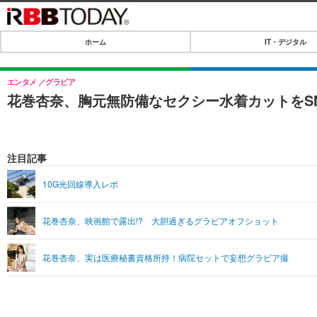
ホーム
IT・デジタル
ホーム
IT・デジタル
エンタメ
グラビア
花巻杏奈、胸元無防備なセクシー水着カットをS
IT・デジタルTOP
SPEED TEST
ネタ
エンタメ
注目記事
ショッピング
エンタメTOP
ライフ
10G光回線導入レポ
韓流・K-POP
ライフTOP
リリース一覧
花巻杏奈、映画館で露出!? 大胆過ぎるグラビアオフショット
音楽
ペット
プッシュ通知の停止方法
グラビア
その他
花巻杏奈、実は医療秘書資格所持！病院セットで妄想グラビア撮
ショッピング