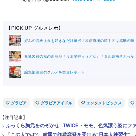
【PICK UP グルメレポ】
好みの高級ネタを好きなだけ選択！和商市場の勝手丼は感動の味
丸亀製麺の秋の新商品『うま辛担々うどん』『タル鶏南蛮ぶっか
編集部注目のグルメを実食レポート
グラビア
グラビアアイドル
エンタメトピックス
【注目記事】
>
ふっくら胸元をのぞかせ...TWICE・モモ、色気漂う姿に
>
「この人では?」韓国で詐欺容疑を受ける“日本人練習生”