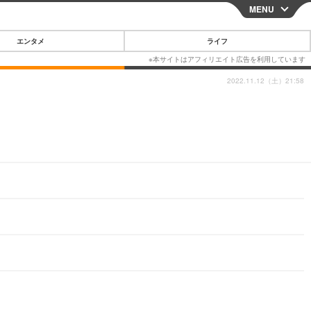
MENU
CLOSE
エンタメ
ライフ
2022.11.12（土）21:58
スマートフォン
ガジェット・ツール
その他
映画・ドラマ
韓国・芸能
グルメ
スポーツ
ショッピング
ブログ
その他