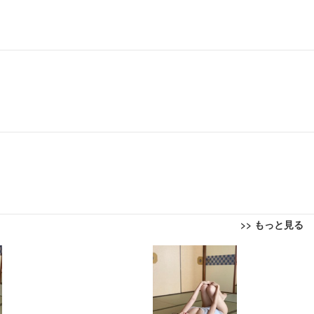
>> もっと見る
回転 座面昇降 強化ナイロン樹脂ベース 通気性メッシュ 在宅ワーク H-WY01