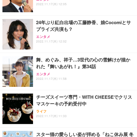
ワーク チェア 強化バックレスト 30度ロッキング機
ー フルHD（1920×1080）VA 非光沢 HDMI/DisplayP
限定】 Smart Basic アイリスオーヤマ ペットシーツ
2022.11.17(木) 12:05
能 人間工学 椅子 腰サポート 90度跳ね上げ式アーム
ort/VGA スピーカー内蔵 高さ調整 スイベル VESA対
超厚型 お徳用 ワイド 100枚入 (x 1) (ケース販売)
レスト 3Dヘッドレスト ハンガー付き 高反発クッシ
応 ComfortView ビジネス向け
￥7,680
￥15,800
￥3,670
ョン PCチェア 通気性メッシュ ゲーミング/勉強/事
24年ぶり紅白出場の工藤静香、娘Cocomiとサ
務用 おしゃれ パソコンチェア (ホワイト)
プライズ共演も？
ANDWINT オフィスチェア デスクチェア 肘なし メ
【MiniLED/24.5inch/280Hz/FHD】GRAPHT THE S
アイリスオーヤマ ペットシーツ 超厚型 お徳用 レギ
ッシュ 通気性 ランバーサポート付き 腰サポート ガ
HOOTER Gaming Monitor 24” Essential ゲーミン
エンタメ
ュラー 200枚入【Amazon.co.jp限定】
ス圧無段階昇降 360度回転 キャスター付き コンパク
グモニター QD 24.5インチ 1ms FHD 量子ドット 残
2022.11.17(木) 12:02
ト 幅52×奥行58.5×高さ84～96cm テレワーク 在宅
像低減 (3年保証 | 輝点保証 | 日本メーカー)
￥3,731
￥4,139
￥34,980
勤務 ブラック
舞、めぐみ、祥子…3世代の心の雪解けが描か
れた『舞いあがれ！』第34話
エンタメ
2022.11.17(木) 11:58
チーズスイーツ専門・WITH CHEESEでクリス
マスケーキの予約受付中
ライフ
2022.11.17(木) 11:33
スター猫の愛らしい姿が拝める「ねこ休み展 冬