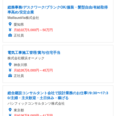
総務事務/デスクワーク/ブランクOK/服装・髪型自由/有給取得
率高め/安定企業
MeilleureVie株式会社
愛知県
月給22万5,000円～50万円
正社員
電気工事施工管理/賞与/住宅手当
株式会社横浜オーメック
神奈川県
月給26万6,000円～45万円
正社員
総合建設コンサルタント会社で設計業務のお仕事!/9:30〜17:3
0/主婦・主夫歓迎・土日休み・稼げる
パシフィックコンサルタンツ株式会社
東京都
月給26万8,000円～41万円