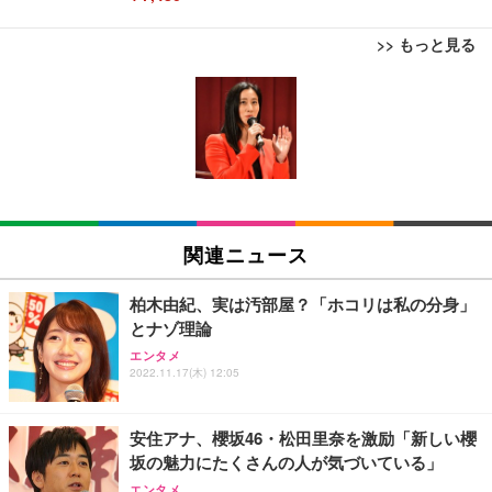
>> もっと見る
[EdoErgo] オフィスチェア 椅子 テレワーク 疲れな
EIZO ビジネス向けプレミアムモニター | FlexScan
Amazonベーシック ペットシーツ 薄型 レギュラー 1
い 跳ね上げ式アームレスト コンパクト 約105度ロッ
EV3240X-WT | 31.5型4K UHD・USB Type-C・ホワ
回使い捨て 無香料 ホワイト 300枚
キング pc 事務椅子 360度回転 座面昇降 強化ナイロ
イト
ン樹脂ベース 通気性メッシュ 在宅ワーク H-WY01
￥3,373
￥5,699
￥105,595
(黒網+黒枠+黒足)
EIZO ビジネス向けプレミアムモニター | FlexScan
SIHOO B100 オフィスチェア／デスクチェア メッシ
Amazonベーシック ペットシーツ 厚型 ワイド 42枚
EV2740X-WT | 27.0型4K UHD・USB Type-C・ホワ
ュチェア 人間工学 疲れない ブラック
x2袋(84枚) ホワイト(吸収面:ライトブルー)
関連ニュース
イト
￥27,999
￥3,234
￥109,572
柏木由紀、実は汚部屋？「ホコリは私の分身」
とナゾ理論
Sezlife オフィスチェア デスクチェア 疲れない テレ
【純正品】27"ゲーミングモニター DualSense 充電
ネオ・ルーライフ ネオ・オムツ L 中型犬用 26枚入
エンタメ
ワーク チェア 強化バックレスト 30度ロッキング機
2022.11.17(木) 12:05
フック付き（CFI-ZDM1J）
り 単品
能 人間工学 椅子 腰サポート 90度跳ね上げ式アーム
レスト 3Dヘッドレスト ハンガー付き 高反発クッシ
￥49,979
￥1,800
￥7,680
ョン PCチェア 通気性メッシュ ゲーミング/勉強/事
安住アナ、櫻坂46・松田里奈を激励「新しい櫻
務用 おしゃれ パソコンチェア (ブラック)
坂の魅力にたくさんの人が気づいている」
Sezlife オフィスチェア デスクチェア 疲れない テレ
【整備済み品】Dell E2724HS 27インチ 液晶モニタ
Smart Basic(スマートベーシック) 【Amazon.co.jp
エンタメ