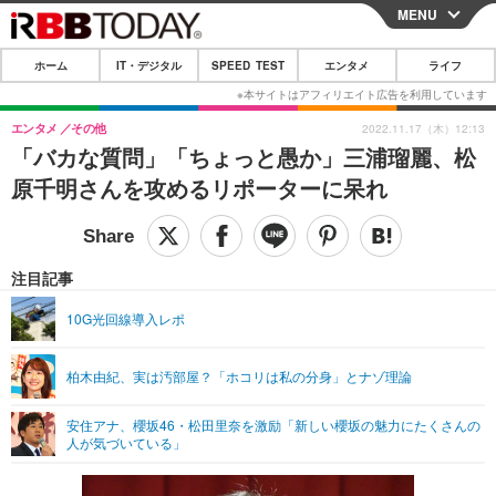
MENU
CLOSE
ホーム
IT・デジタル
SPEED TEST
エンタメ
ライフ
ホーム
IT・デジタル
エンタメ
その他
2022.11.17（木）12:13
「バカな質問」「ちょっと愚か」三浦瑠麗、松
IT・デジタルTOP
スマートフォン
SPEED TEST
原千明さんを攻めるリポーターに呆れ
ネタ
ガジェット・ツール
エンタメ
ショッピング
その他
エンタメTOP
映画・ドラマ
ライフ
注目記事
韓流・K-POP
韓国・芸能
ライフTOP
グルメ
リリース一覧
10G光回線導入レポ
音楽
スポーツ
ペット
ショッピング
プッシュ通知の停止方法
柏木由紀、実は汚部屋？「ホコリは私の分身」とナゾ理論
グラビア
ブログ
その他
安住アナ、櫻坂46・松田里奈を激励「新しい櫻坂の魅力にたくさんの
ショッピング
その他
人が気づいている」