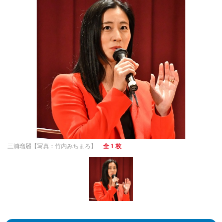
三浦瑠麗【写真：竹内みちまろ】
全 1 枚