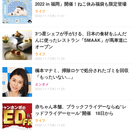
2022 in 福岡」開催！ねこ休み福袋も限定登場
ライフ
2022.11.17(木) 11:31
3つ星シェフが手がける、日本の食材をふんだ
んに使ったレストラン「SMAAK」が馬車道に
オープン
ライフ
2022.11.17(木) 11:30
橋本マナミ、掃除ロケで処分されたゴミを回収
「もったいない…」
エンタメ
2022.11.17(木) 11:25
赤ちゃん本舗、ブラックフライデーならぬ“レ
ッドフライデーセール”開催 18日から
ライフ
2022.11.17(木) 11:23