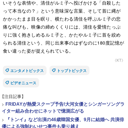
いそうな表情や、清佳がルミ子へ投げかける「自殺した
って本当なの？」という意味深な言葉、そして首に縄が
かかったまま目を瞑り、横たわる清佳を呼ぶルミ子の悲
痛な叫びも。映像の締めくくりには、清佳を愛情たっぷ
りに強く抱きしめるルミ子と、かたやルミ子に首を絞め
られる清佳という、同じ出来事のはずなのに180度記憶が
食い違った姿が捉えられている。
《KT》
エンタメトピックス
トップトピックス
ビデオニュース
【注目記事】
>
FRIDAYが熱愛スクープ予告!大河女優とシンガーソングラ
イター組み合わせにネットで憶測広がる
>
『トンイ』など出演の46歳韓国女優、9月に結婚へ 共演俳
優による強制わいせつ事件も乗り越え