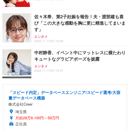
佐々木希、第2子妊娠を報告！夫・渡部建も喜
び「この大きな感動を胸に更に精進してまいま
す」
エンタメ
2022.11.17(木) 15:48
中村静香、イベント中にマットレスに横たわり
キュートなグラビアポーズを披露
エンタメ
2022.11.17(木) 15:47
「スピード内定」データベースエンジニア/スピード選考/大容
量データベース構築
株式会社Creer
埼玉県
月給29万9,100円～59万円
正社員