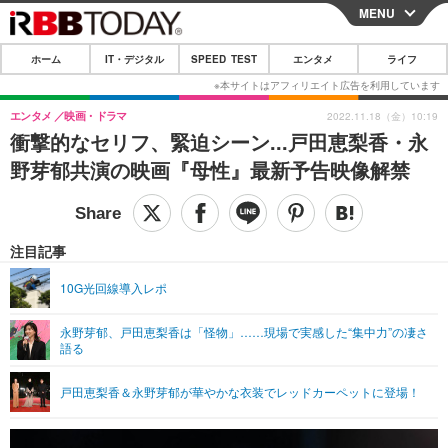
MENU
CLOSE
ホーム
IT・デジタル
SPEED TEST
エンタメ
ライフ
ホーム
IT・デジタル
エンタメ
映画・ドラマ
2022.11.18（金）10:19
衝撃的なセリフ、緊迫シーン...戸田恵梨香・永
IT・デジタルTOP
スマートフォン
SPEED TEST
野芽郁共演の映画『母性』最新予告映像解禁
ネタ
ガジェット・ツール
エンタメ
ショッピング
その他
エンタメTOP
映画・ドラマ
ライフ
注目記事
韓流・K-POP
韓国・芸能
ライフTOP
グルメ
リリース一覧
10G光回線導入レポ
音楽
スポーツ
ペット
ショッピング
プッシュ通知の停止方法
永野芽郁、戸田恵梨香は「怪物」……現場で実感した“集中力”の凄さ
語る
グラビア
ブログ
その他
ショッピング
その他
戸田恵梨香＆永野芽郁が華やかな衣装でレッドカーペットに登場！