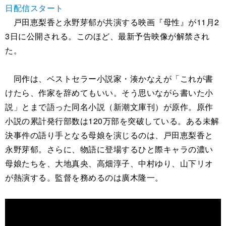
日配信スタート
戸田恵梨香と永野芽郁が共演する映画『母性』が11月2
3日に公開される。このほど、最新予告映像が解禁され
た。
同作は、ベストセラー小説家・湊かなえが「これが書
けたら、作家を辞めてもいい。そう思いながら書いた小
説」とまで語った同名小説（新潮文庫刊）が原作。原作
小説の累計発行部数は120万部を突破している。ある未解
決事件の語り手となる母娘を演じるのは、戸田恵梨香と
永野芽郁。さらに、物語に登場するひと際キャラの濃い
母娘たちを、大地真央、高畑淳子、中村ゆり、山下リオ
が熱演する。監督を務めるのは廣木隆一。