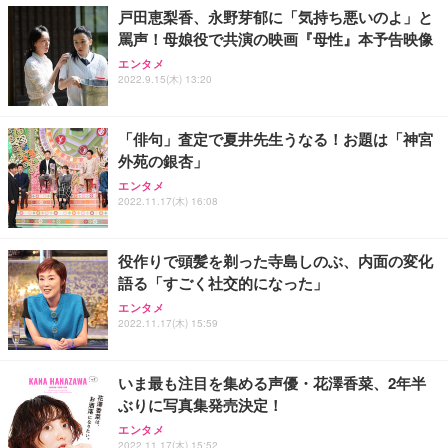
戸田恵梨香、永野芽郁に「気持ち悪いのよ」と
務用 おしゃれ パソコンチェア (ホワイト)
罵声！母娘役で共演の映画『母性』本予告映像
ANDWINT オフィスチェア デスクチェア 肘なし メ
【MiniLED/24.5inch/280Hz/FHD】GRAPHT THE S
アイリスオーヤマ ペットシーツ 超厚型 お徳用 レギ
ッシュ 通気性 ランバーサポート付き 腰サポート ガ
HOOTER Gaming Monitor 24” Essential ゲーミン
エンタメ
ュラー 200枚入【Amazon.co.jp限定】
ス圧無段階昇降 360度回転 キャスター付き コンパク
グモニター QD 24.5インチ 1ms FHD 量子ドット 残
2022.9.15(木) 13:20
ト 幅52×奥行58.5×高さ84～96cm テレワーク 在宅
像低減 (3年保証 | 輝点保証 | 日本メーカー)
￥3,731
￥4,139
￥34,980
勤務 ブラック
「俳句」査定で夏井先生うなる！お題は「神宮
外苑の銀杏」
エンタメ
2022.11.17(木) 16:08
役作りで頭髪を剃った寺島しのぶ、内面の変化
語る「すごく社交的になった」
エンタメ
2022.11.17(木) 15:59
いま最も注目を集める声優・花澤香菜、2年半
ぶりに写真集発売決定！
エンタメ
2022.11.17(木) 15:52