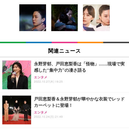
[EdoErgo] オフィスチェア 椅子 テレワーク 疲れな
EIZO ビジネス向けプレミアムモニター | FlexScan
Amazonベーシック ペットシーツ 薄型 レギュラー 1
い 跳ね上げ式アームレスト コンパクト 約105度ロッ
EV3240X-WT | 31.5型4K UHD・USB Type-C・ホワ
回使い捨て 無香料 ホワイト 300枚
キング pc 事務椅子 360度回転 座面昇降 強化ナイロ
イト
ン樹脂ベース 通気性メッシュ 在宅ワーク H-WY01
￥3,373
￥5,699
￥105,595
(黒網+黒枠+黒足)
EIZO ビジネス向けプレミアムモニター | FlexScan
SIHOO B100 オフィスチェア／デスクチェア メッシ
Amazonベーシック ペットシーツ 厚型 ワイド 42枚
EV2740X-WT | 27.0型4K UHD・USB Type-C・ホワ
ュチェア 人間工学 疲れない ブラック
x2袋(84枚) ホワイト(吸収面:ライトブルー)
関連ニュース
イト
￥27,999
￥3,234
￥109,572
永野芽郁、戸田恵梨香は「怪物」……現場で実
感した“集中力”の凄さ語る
Sezlife オフィスチェア デスクチェア 疲れない テレ
【純正品】27"ゲーミングモニター DualSense 充電
ネオ・ルーライフ ネオ・オムツ L 中型犬用 26枚入
エンタメ
ワーク チェア 強化バックレスト 30度ロッキング機
2022.10.27(木) 19:25
フック付き（CFI-ZDM1J）
り 単品
能 人間工学 椅子 腰サポート 90度跳ね上げ式アーム
レスト 3Dヘッドレスト ハンガー付き 高反発クッシ
￥49,979
￥1,800
￥7,680
ョン PCチェア 通気性メッシュ ゲーミング/勉強/事
戸田恵梨香＆永野芽郁が華やかな衣装でレッド
務用 おしゃれ パソコンチェア (ブラック)
カーペットに登場！
Sezlife オフィスチェア デスクチェア 疲れない テレ
【整備済み品】Dell E2724HS 27インチ 液晶モニタ
Smart Basic(スマートベーシック) 【Amazon.co.jp
エンタメ
ワーク チェア 強化バックレスト 30度ロッキング機
ー フルHD（1920×1080）VA 非光沢 HDMI/DisplayP
限定】 Smart Basic アイリスオーヤマ ペットシーツ
2022.10.24(月) 21:49
能 人間工学 椅子 腰サポート 90度跳ね上げ式アーム
ort/VGA スピーカー内蔵 高さ調整 スイベル VESA対
超厚型 お徳用 ワイド 100枚入 (x 1) (ケース販売)
レスト 3Dヘッドレスト ハンガー付き 高反発クッシ
応 ComfortView ビジネス向け
￥7,680
￥15,800
￥3,670
ョン PCチェア 通気性メッシュ ゲーミング/勉強/事