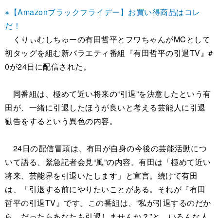
※【Amazonブラックフライデー】お買い得商品はコレ
だ！
くりぃむしちゅーの有田哲平とフワちゃんがMCとして
初タッグを組む新バラエティ番組『有田哲平の引退TV』#
0が24日に配信された。
同番組は、極めて近い将来の“引退”を決意したという有
田が、一緒に引退したほうが良いと考える芸能人に引退
勧告をするという異色の内容。
24日の配信冒頭は、有田が自身の今後の芸能活動につ
いて語る、緊急記者会見“風”の内容。有田は「極めて近い
将来、芸能界を引退いたします」と宣言。続けて有田
は、「引退する前にやりたいことがある。それが『有田
哲平の引退TV』です。この番組は、“私が引退するのだか
ら、だったらあなたも引退しませんか？”と、いろんな人