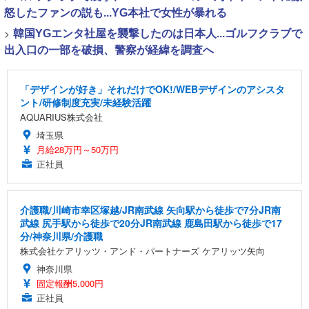
怒したファンの説も...YG本社で女性が暴れる
>
韓国YGエンタ社屋を襲撃したのは日本人...ゴルフクラブで
出入口の一部を破損、警察が経緯を調査へ
「デザインが好き」それだけでOK!/WEBデザインのアシスタ
ント/研修制度充実/未経験活躍
AQUARIUS株式会社
埼玉県
月給28万円～50万円
正社員
介護職/川崎市幸区塚越/JR南武線 矢向駅から徒歩で7分JR南
武線 尻手駅から徒歩で20分JR南武線 鹿島田駅から徒歩で17
分/神奈川県/介護職
株式会社ケアリッツ・アンド・パートナーズ ケアリッツ矢向
神奈川県
固定報酬5,000円
正社員