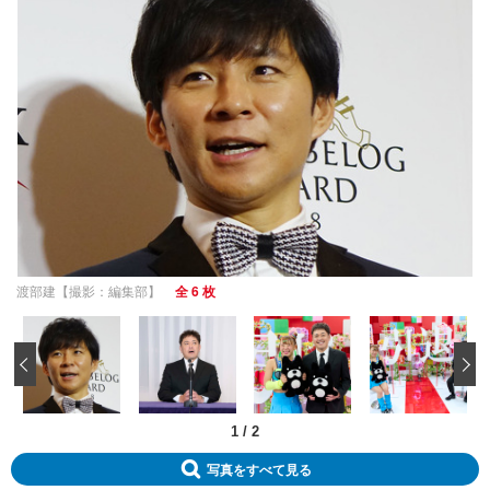
渡部建【撮影：編集部】
全 6 枚
‹
1
/
2
写真をすべて見る