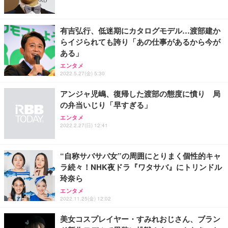
能 人間工学 椅子 腰サポート 90度跳ね上げ式アーム
ort/VGA スピーカー内蔵 高さ調整 スイベル VESA対
超厚型 お徳用 ワイド 100枚入 (x 1) (ケース販売)
レスト 3Dヘッドレスト ハンガー付き 高反発クッシ
応 ComfortView ビジネス向け
￥7,680
￥15,800
￥3,670
ョン PCチェア 通気性メッシュ ゲーミング/勉強/事
有吉弘行、低迷期にカタログモデル…渡部建か
務用 おしゃれ パソコンチェア (ホワイト)
らイジられても誇り「あの仕事があるから今が
ANDWINT オフィスチェア デスクチェア 肘なし メ
【MiniLED/24.5inch/280Hz/FHD】GRAPHT THE S
アイリスオーヤマ ペットシーツ 超厚型 お徳用 レギ
ある」
ッシュ 通気性 ランバーサポート付き 腰サポート ガ
HOOTER Gaming Monitor 24” Essential ゲーミン
ュラー 200枚入【Amazon.co.jp限定】
ス圧無段階昇降 360度回転 キャスター付き コンパク
グモニター QD 24.5インチ 1ms FHD 量子ドット 残
エンタメ
ト 幅52×奥行58.5×高さ84～96cm テレワーク 在宅
像低減 (3年保証 | 輝点保証 | 日本メーカー)
￥3,731
2022.5.27(金) 5:30
￥4,139
￥34,980
勤務 ブラック
アンジャ児嶋、復帰した渡部の態度に憤り 局
の弁当いじり「早すぎる」
エンタメ
2022.2.27(日) 12:41
“自称サバサバ女”の周囲にとりまく個性的キャ
ラ続々！NHK夜ドラ『ワタサバ』にトリンドル
玲奈ら
エンタメ
2022.11.25(金) 12:02
美女コスプレイヤー・すみれおじさん、ブラン