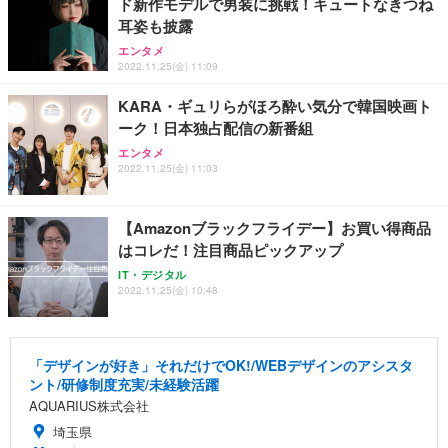
ド新作モデルで男装に挑戦！キュートなきつね
耳姿も披露
エンタメ
2022.11.25(金) 11:09
KARA・ギュリらがほろ酔い気分で韓国映画ト
ーク！日本独占配信の新番組
エンタメ
2022.11.25(金) 11:03
【Amazonブラックフライデー】お買い得商品
はコレだ！注目商品ピックアップ
IT・デジタル
2022.11.25(金) 10:48
「デザインが好き」それだけでOK!/WEBデザインのアシスタ
ント/研修制度充実/未経験活躍
AQUARIUS株式会社
埼玉県