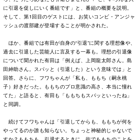
に引退を促しにいく番組です」と、番組の概要を説明。
そして、第1回目のゲストには、お笑いコンビ・アンジャ
ッシュの渡部建が登場することが明かされた。
ほか、番組では有田が自身の“引退”に関する理想像や、
過去に引退した芸能人に言及する一幕も。理想の引退像
について聞かれた有田は「例えば、上岡龍太郎さん。島
田紳助さん。スパッと（引退した）という意味では」と
回答。さらに、フワちゃんが「私も、ももち（嗣永桃
子）好きだった。ももちのプロ意識の高さ、本当に憧れ
てた」と語ると、有田も「ももちもスパッといったね」
と同調。
続けてフワちゃんは「引退してからも、ももちが何を
やってるのか誰も知らない。ちょっと神秘的じゃないで
すか？ももちも、引退するときに、街でももちのことを