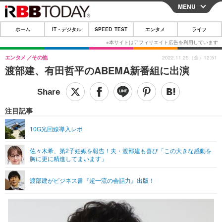
MENU
CLOSE
ホーム
IT・デジタル
SPEED TEST
エンタメ
ライフ
ホーム
IT・デジタル
エンタメ
その他
2022.11.25（金）12:51
渡部建、有田哲平のABEMA新番組に出演
IT・デジタルTOP
スマートフォン
SPEED TEST
ネタ
ガジェット・ツール
エンタメ
注目記事
ショッピング
その他
エンタメTOP
映画・ドラマ
ライフ
10G光回線導入レポ
韓流・K-POP
韓国・芸能
ライフTOP
グルメ
リリース一覧
佐々木希、第2子妊娠を報告！夫・渡部建も喜び「この大きな感動を
音楽
スポーツ
ペット
ショッピング
胸に更に精進してまいます」
プッシュ通知の停止方法
グラビア
ブログ
その他
渡部建がビジネス書『超一流の会話力』出版！
ショッピング
その他