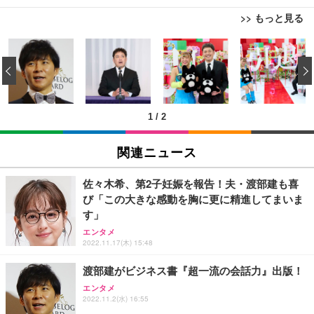
>> もっと見る
[EdoErgo] オフィスチェア 椅子 テレワーク 疲れな
EIZO ビジネス向けプレミアムモニター | FlexScan
Amazonベーシック ペットシーツ 薄型 レギュラー 1
い 跳ね上げ式アームレスト コンパクト 約105度ロッ
EV3240X-WT | 31.5型4K UHD・USB Type-C・ホワ
‹
回使い捨て 無香料 ホワイト 300枚
キング pc 事務椅子 360度回転 座面昇降 強化ナイロ
イト
ン樹脂ベース 通気性メッシュ 在宅ワーク H-WY01
￥3,373
￥5,699
￥105,595
(黒網+黒枠+黒足)
1
/
2
EIZO ビジネス向けプレミアムモニター | FlexScan
SIHOO B100 オフィスチェア／デスクチェア メッシ
Amazonベーシック ペットシーツ 厚型 ワイド 42枚
EV2740X-WT | 27.0型4K UHD・USB Type-C・ホワ
ュチェア 人間工学 疲れない ブラック
x2袋(84枚) ホワイト(吸収面:ライトブルー)
関連ニュース
イト
￥27,999
￥3,234
￥109,572
佐々木希、第2子妊娠を報告！夫・渡部建も喜
び「この大きな感動を胸に更に精進してまいま
Sezlife オフィスチェア デスクチェア 疲れない テレ
す」
【純正品】27"ゲーミングモニター DualSense 充電
ネオ・ルーライフ ネオ・オムツ L 中型犬用 26枚入
ワーク チェア 強化バックレスト 30度ロッキング機
フック付き（CFI-ZDM1J）
り 単品
エンタメ
能 人間工学 椅子 腰サポート 90度跳ね上げ式アーム
2022.11.17(木) 15:48
レスト 3Dヘッドレスト ハンガー付き 高反発クッシ
￥49,979
￥1,800
￥7,680
ョン PCチェア 通気性メッシュ ゲーミング/勉強/事
渡部建がビジネス書『超一流の会話力』出版！
務用 おしゃれ パソコンチェア (ブラック)
エンタメ
Sezlife オフィスチェア デスクチェア 疲れない テレ
【整備済み品】Dell E2724HS 27インチ 液晶モニタ
Smart Basic(スマートベーシック) 【Amazon.co.jp
2022.11.2(水) 16:55
ワーク チェア 強化バックレスト 30度ロッキング機
ー フルHD（1920×1080）VA 非光沢 HDMI/DisplayP
限定】 Smart Basic アイリスオーヤマ ペットシーツ