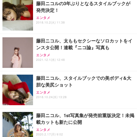
藤田ニコルの3年ぶりとなるスタイルブックが
務用 おしゃれ パソコンチェア (ブラック)
発売決定！
Sezlife オフィスチェア デスクチェア 疲れない テレ
【整備済み品】Dell E2724HS 27インチ 液晶モニタ
Smart Basic(スマートベーシック) 【Amazon.co.jp
エンタメ
ワーク チェア 強化バックレスト 30度ロッキング機
ー フルHD（1920×1080）VA 非光沢 HDMI/DisplayP
限定】 Smart Basic アイリスオーヤマ ペットシーツ
2018.10.2(火) 11:38
能 人間工学 椅子 腰サポート 90度跳ね上げ式アーム
ort/VGA スピーカー内蔵 高さ調整 スイベル VESA対
超厚型 お徳用 ワイド 100枚入 (x 1) (ケース販売)
レスト 3Dヘッドレスト ハンガー付き 高反発クッシ
応 ComfortView ビジネス向け
￥7,680
￥15,800
￥3,670
ョン PCチェア 通気性メッシュ ゲーミング/勉強/事
藤田ニコル、太ももセクシーなソロカットをイ
務用 おしゃれ パソコンチェア (ホワイト)
ンスタ公開！連載『ニコ論』写真も
ANDWINT オフィスチェア デスクチェア 肘なし メ
【MiniLED/24.5inch/280Hz/FHD】GRAPHT THE S
アイリスオーヤマ ペットシーツ 超厚型 お徳用 レギ
ッシュ 通気性 ランバーサポート付き 腰サポート ガ
HOOTER Gaming Monitor 24” Essential ゲーミン
エンタメ
ュラー 200枚入【Amazon.co.jp限定】
ス圧無段階昇降 360度回転 キャスター付き コンパク
グモニター QD 24.5インチ 1ms FHD 量子ドット 残
2021.12.1(水) 12:48
ト 幅52×奥行58.5×高さ84～96cm テレワーク 在宅
像低減 (3年保証 | 輝点保証 | 日本メーカー)
￥3,731
￥4,139
￥34,980
勤務 ブラック
藤田ニコル、スタイルブックでの美ボディ&大
胆な美尻ショット
エンタメ
2018.10.24(水) 13:28
藤田ニコル、1st写真集が発売前重版決定！未掲
載カットも新たに公開
エンタメ
2020.2.17(月) 9:02