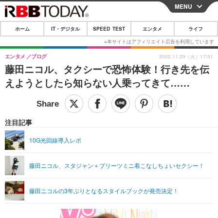
MENU
CLOSE
ホーム
IT・デジタル
SPEED TEST
エンタメ
ライフ
ホーム
IT・デジタル
エンタメ
ブログ
2022.11.29（火）17:51
藤田ニコル、タクシーで恐怖体験！行き先を伝
IT・デジタルTOP
スマートフォン
SPEED TEST
えようとしたら知らない人乗ってきて……
ネタ
ガジェット・ツール
エンタメ
ショッピング
その他
エンタメTOP
映画・ドラマ
ライフ
注目記事
韓流・K-POP
韓国・芸能
ライフTOP
グルメ
リリース一覧
10G光回線導入レポ
音楽
スポーツ
ペット
ショッピング
プッシュ通知の停止方法
藤田ニコル、スタジャン＋プリーツミニ着こなしちょいセクシー！
グラビア
ブログ
その他
ショッピング
その他
藤田ニコルの3年ぶりとなるスタイルブックが発売決定！