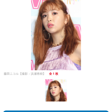
藤田ニコル【撮影：浜瀬将樹】
全 1 枚