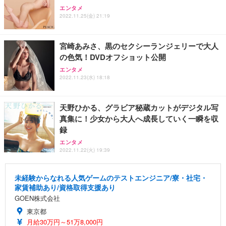
エンタメ
2022.11.25(金) 21:19
宮崎あみさ、黒のセクシーランジェリーで大人
の色気！DVDオフショット公開
エンタメ
2022.11.23(水) 18:18
天野ひかる、グラビア秘蔵カットがデジタル写
真集に！少女から大人へ成長していく一瞬を収
録
エンタメ
2022.11.22(火) 19:39
未経験からなれる人気ゲームのテストエンジニア/寮・社宅・
家賃補助あり/資格取得支援あり
GOEN株式会社
東京都
月給30万円～51万8,000円