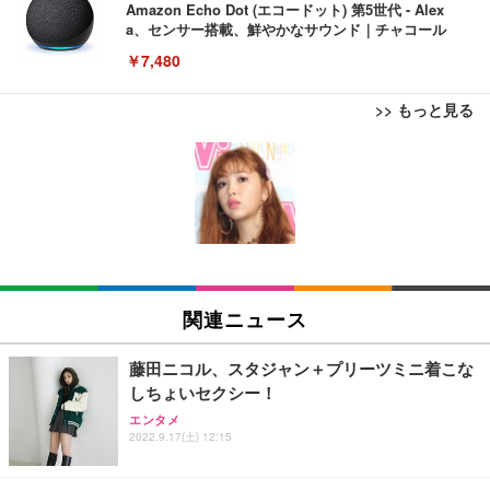
Amazon Echo Dot (エコードット) 第5世代 - Alex
a、センサー搭載、鮮やかなサウンド｜チャコール
￥7,480
>> もっと見る
[EdoErgo] オフィスチェア 椅子 テレワーク 疲れな
EIZO ビジネス向けプレミアムモニター | FlexScan
Amazonベーシック ペットシーツ 薄型 レギュラー 1
い 跳ね上げ式アームレスト コンパクト 約105度ロッ
EV3240X-WT | 31.5型4K UHD・USB Type-C・ホワ
回使い捨て 無香料 ホワイト 300枚
キング pc 事務椅子 360度回転 座面昇降 強化ナイロ
イト
ン樹脂ベース 通気性メッシュ 在宅ワーク H-WY01
￥3,373
￥5,699
￥105,595
(黒網+黒枠+黒足)
EIZO ビジネス向けプレミアムモニター | FlexScan
SIHOO B100 オフィスチェア／デスクチェア メッシ
Amazonベーシック ペットシーツ 厚型 ワイド 42枚
EV2740X-WT | 27.0型4K UHD・USB Type-C・ホワ
ュチェア 人間工学 疲れない ブラック
x2袋(84枚) ホワイト(吸収面:ライトブルー)
関連ニュース
イト
￥27,999
￥3,234
￥109,572
藤田ニコル、スタジャン＋プリーツミニ着こな
しちょいセクシー！
Sezlife オフィスチェア デスクチェア 疲れない テレ
【純正品】27"ゲーミングモニター DualSense 充電
ネオ・ルーライフ ネオ・オムツ L 中型犬用 26枚入
エンタメ
ワーク チェア 強化バックレスト 30度ロッキング機
2022.9.17(土) 12:15
フック付き（CFI-ZDM1J）
り 単品
能 人間工学 椅子 腰サポート 90度跳ね上げ式アーム
レスト 3Dヘッドレスト ハンガー付き 高反発クッシ
￥49,979
￥1,800
￥7,680
ョン PCチェア 通気性メッシュ ゲーミング/勉強/事