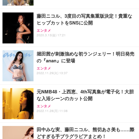
藤田ニコル、3度目の写真集重版決定！貴重な
ヒップカットをSNSに公開
エンタメ
2020.3.13(金) 17:21
堀田茜が刺激強めな初ランジェリー！明日発売
の『anan』に登場
エンタメ
2022.11.29(火) 13:37
元NMB48・上西恵、4th写真集が電子化！大胆
な入浴シーンのカット公開
エンタメ
2022.11.28(月) 11:08
田中みな実、藤田ニコル、熊切あさ美も……際
どすぎる手ブラグラビアまとめ！