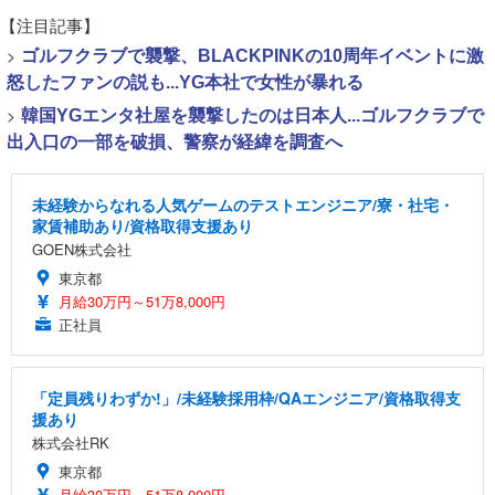
【注目記事】
>
ゴルフクラブで襲撃、BLACKPINKの10周年イベントに激
怒したファンの説も...YG本社で女性が暴れる
>
韓国YGエンタ社屋を襲撃したのは日本人...ゴルフクラブで
出入口の一部を破損、警察が経緯を調査へ
未経験からなれる人気ゲームのテストエンジニア/寮・社宅・
家賃補助あり/資格取得支援あり
GOEN株式会社
東京都
月給30万円～51万8,000円
正社員
「定員残りわずか!」/未経験採用枠/QAエンジニア/資格取得支
援あり
株式会社RK
東京都
月給30万円～51万8,000円