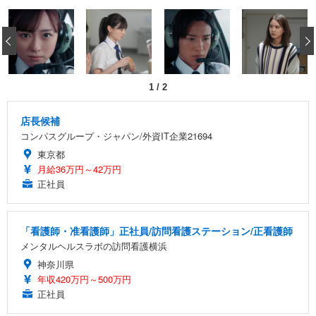
[EdoErgo] オフィスチェア 椅子 テレワーク 疲れな
EIZO ビジネス向けプレミアムモニター | FlexScan
Amazonベーシック ペットシーツ 薄型 レギュラー 1
い 跳ね上げ式アームレスト コンパクト 約105度ロッ
EV3240X-WT | 31.5型4K UHD・USB Type-C・ホワ
‹
回使い捨て 無香料 ホワイト 300枚
キング pc 事務椅子 360度回転 座面昇降 強化ナイロ
イト
ン樹脂ベース 通気性メッシュ 在宅ワーク H-WY01
￥3,373
￥5,699
￥105,595
(黒網+黒枠+黒足)
1
/
2
EIZO ビジネス向けプレミアムモニター | FlexScan
SIHOO B100 オフィスチェア／デスクチェア メッシ
Amazonベーシック ペットシーツ 厚型 ワイド 42枚
EV2740X-WT | 27.0型4K UHD・USB Type-C・ホワ
ュチェア 人間工学 疲れない ブラック
x2袋(84枚) ホワイト(吸収面:ライトブルー)
店長候補
イト
コンパスグループ・ジャパン/外資IT企業21694
￥27,999
￥3,234
￥109,572
東京都
月給36万円～42万円
Sezlife オフィスチェア デスクチェア 疲れない テレ
正社員
【純正品】27"ゲーミングモニター DualSense 充電
ネオ・ルーライフ ネオ・オムツ L 中型犬用 26枚入
ワーク チェア 強化バックレスト 30度ロッキング機
フック付き（CFI-ZDM1J）
り 単品
能 人間工学 椅子 腰サポート 90度跳ね上げ式アーム
レスト 3Dヘッドレスト ハンガー付き 高反発クッシ
￥49,979
￥1,800
￥7,680
「看護師・准看護師」正社員/訪問看護ステーション/正看護師
ョン PCチェア 通気性メッシュ ゲーミング/勉強/事
務用 おしゃれ パソコンチェア (ブラック)
メンタルヘルスラボの訪問看護横浜
Sezlife オフィスチェア デスクチェア 疲れない テレ
【整備済み品】Dell E2724HS 27インチ 液晶モニタ
Smart Basic(スマートベーシック) 【Amazon.co.jp
神奈川県
ワーク チェア 強化バックレスト 30度ロッキング機
ー フルHD（1920×1080）VA 非光沢 HDMI/DisplayP
限定】 Smart Basic アイリスオーヤマ ペットシーツ
年収420万円～500万円
能 人間工学 椅子 腰サポート 90度跳ね上げ式アーム
ort/VGA スピーカー内蔵 高さ調整 スイベル VESA対
超厚型 お徳用 ワイド 100枚入 (x 1) (ケース販売)
正社員
レスト 3Dヘッドレスト ハンガー付き 高反発クッシ
応 ComfortView ビジネス向け
￥7,680
￥15,800
￥3,670
ョン PCチェア 通気性メッシュ ゲーミング/勉強/事