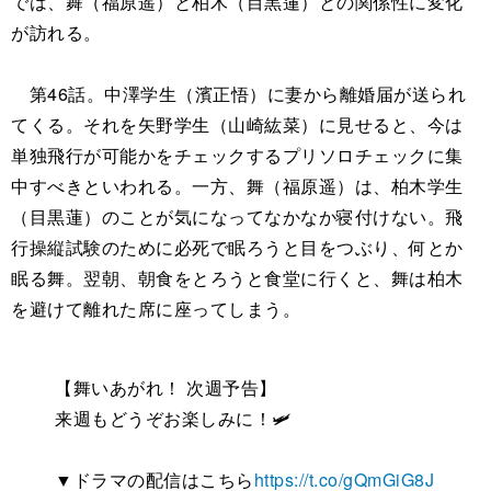
では、舞（福原遥）と柏木（目黒蓮）との関係性に変化
が訪れる。
第46話。中澤学生（濱正悟）に妻から離婚届が送られ
てくる。それを矢野学生（山崎紘菜）に見せると、今は
単独飛行が可能かをチェックするプリソロチェックに集
中すべきといわれる。一方、舞（福原遥）は、柏木学生
（目黒蓮）のことが気になってなかなか寝付けない。飛
行操縦試験のために必死で眠ろうと目をつぶり、何とか
眠る舞。翌朝、朝食をとろうと食堂に行くと、舞は柏木
を避けて離れた席に座ってしまう。
【舞いあがれ！ 次週予告】
来週もどうぞお楽しみに！🛩
▼ドラマの配信はこちら
https://t.co/gQmGiG8J