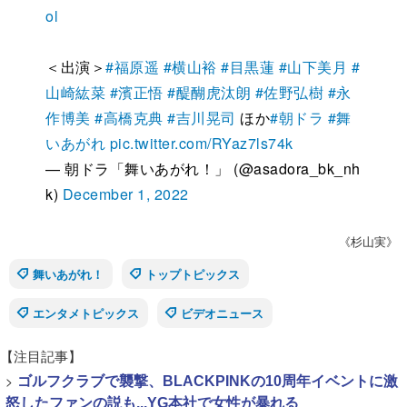
ol
＜出演＞
#福原遥
#横山裕
#目黒蓮
#山下美月
#
山崎紘菜
#濱正悟
#醍醐虎汰朗
#佐野弘樹
#永
作博美
#高橋克典
#吉川晃司
ほか
#朝ドラ
#舞
いあがれ
pic.twitter.com/RYaz7ls74k
— 朝ドラ「舞いあがれ！」 (@asadora_bk_nh
k)
December 1, 2022
《杉山実》
舞いあがれ！
トップトピックス
エンタメトピックス
ビデオニュース
【注目記事】
>
ゴルフクラブで襲撃、BLACKPINKの10周年イベントに激
怒したファンの説も...YG本社で女性が暴れる