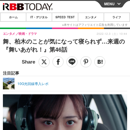
MENU
CLOSE
ホーム
IT・デジタル
SPEED TEST
エンタメ
ライフ
ホーム
IT・デジタル
エンタメ
映画・ドラマ
2022.12.3（土）10:44
舞、柏木のことが気になって寝られず…来週の
IT・デジタルTOP
スマートフォン
SPEED TEST
『舞いあがれ！』第46話
ネタ
ガジェット・ツール
エンタメ
ショッピング
その他
エンタメTOP
映画・ドラマ
ライフ
注目記事
韓流・K-POP
韓国・芸能
ライフTOP
グルメ
リリース一覧
10G光回線導入レポ
音楽
スポーツ
ペット
ショッピング
プッシュ通知の停止方法
グラビア
ブログ
その他
ショッピング
その他