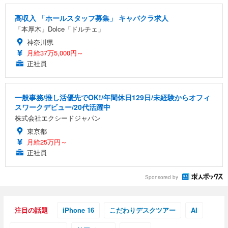
務用 おしゃれ パソコンチェア (ホワイト)
高収入 「ホールスタッフ募集」 キャバクラ求人
ANDWINT オフィスチェア デスクチェア 肘なし メ
【MiniLED/24.5inch/280Hz/FHD】GRAPHT THE S
アイリスオーヤマ ペットシーツ 超厚型 お徳用 レギ
「本厚木」Dolce「ドルチェ」
ッシュ 通気性 ランバーサポート付き 腰サポート ガ
HOOTER Gaming Monitor 24” Essential ゲーミン
ュラー 200枚入【Amazon.co.jp限定】
ス圧無段階昇降 360度回転 キャスター付き コンパク
グモニター QD 24.5インチ 1ms FHD 量子ドット 残
神奈川県
ト 幅52×奥行58.5×高さ84～96cm テレワーク 在宅
像低減 (3年保証 | 輝点保証 | 日本メーカー)
￥3,731
月給37万5,000円～
￥4,139
￥34,980
勤務 ブラック
正社員
一般事務/推し活優先でOK!/年間休日129日/未経験からオフィ
スワークデビュー/20代活躍中
株式会社エクシードジャパン
東京都
月給25万円～
正社員
Sponsored by
注目の話題
iPhone 16
こだわりデスクツアー
AI