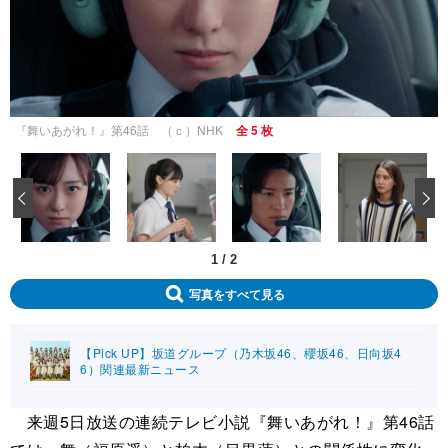
『舞いあがれ！』第46話 （ｃ）NHK
全 5 枚
‹
1
/
2
写真をすべて見る
【Pick UP】坂道グループ（乃木坂46、櫻坂46、日向坂4
6）関連最新ニュース
来週5日放送の連続テレビ小説『舞いあがれ！』第46話