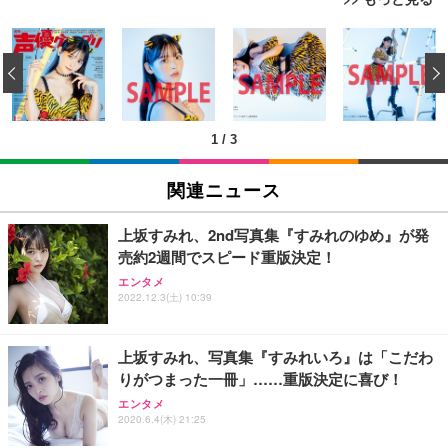
[EdoErgo] オフィスチェア 椅子 テレワーク 疲れな
EIZO ビジネス向けプレミアムモニター | FlexScan
Amazonベーシック ペットシーツ 薄型 レギュラー 1
い 跳ね上げ式アームレスト コンパクト 約105度ロッ
EV3240X-WT | 31.5型4K UHD・USB Type-C・ホワ
‹
回使い捨て 無香料 ホワイト 300枚
キング pc 事務椅子 360度回転 座面昇降 強化ナイロ
イト
ン樹脂ベース 通気性メッシュ 在宅ワーク H-WY01
￥3,373
￥5,699
￥105,595
(黒網+黒枠+黒足)
1
/
3
EIZO ビジネス向けプレミアムモニター | FlexScan
SIHOO B100 オフィスチェア／デスクチェア メッシ
Amazonベーシック ペットシーツ 厚型 ワイド 42枚
EV2740X-WT | 27.0型4K UHD・USB Type-C・ホワ
ュチェア 人間工学 疲れない ブラック
x2袋(84枚) ホワイト(吸収面:ライトブルー)
関連ニュース
イト
￥27,999
￥3,234
￥109,572
上坂すみれ、2nd写真集『すみれのゆめ』が発
売約2週間でスピード重版決定！
Sezlife オフィスチェア デスクチェア 疲れない テレ
【純正品】27"ゲーミングモニター DualSense 充電
ネオ・ルーライフ ネオ・オムツ L 中型犬用 26枚入
エンタメ
ワーク チェア 強化バックレスト 30度ロッキング機
フック付き（CFI-ZDM1J）
り 単品
2022.12.3(土) 10:39
能 人間工学 椅子 腰サポート 90度跳ね上げ式アーム
レスト 3Dヘッドレスト ハンガー付き 高反発クッシ
￥49,979
￥1,800
￥7,680
ョン PCチェア 通気性メッシュ ゲーミング/勉強/事
上坂すみれ、写真集『すみれいろ』は「こだわ
務用 おしゃれ パソコンチェア (ブラック)
りがつまった一冊」……重版決定に喜び！
Sezlife オフィスチェア デスクチェア 疲れない テレ
【整備済み品】Dell E2724HS 27インチ 液晶モニタ
Smart Basic(スマートベーシック) 【Amazon.co.jp
エンタメ
ワーク チェア 強化バックレスト 30度ロッキング機
ー フルHD（1920×1080）VA 非光沢 HDMI/DisplayP
限定】 Smart Basic アイリスオーヤマ ペットシーツ
2020.6.4(木) 21:25
能 人間工学 椅子 腰サポート 90度跳ね上げ式アーム
ort/VGA スピーカー内蔵 高さ調整 スイベル VESA対
超厚型 お徳用 ワイド 100枚入 (x 1) (ケース販売)
レスト 3Dヘッドレスト ハンガー付き 高反発クッシ
応 ComfortView ビジネス向け