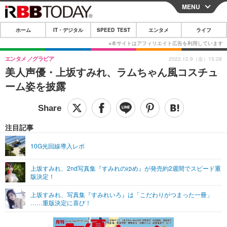
MENU
CLOSE
ホーム
IT・デジタル
SPEED TEST
エンタメ
ライフ
ホーム
IT・デジタル
エンタメ
グラビア
2022.12.9（金）15:28
美人声優・上坂すみれ、ラムちゃん風コスチュ
IT・デジタルTOP
スマートフォン
SPEED TEST
ーム姿を披露
ネタ
ガジェット・ツール
エンタメ
ショッピング
その他
エンタメTOP
映画・ドラマ
ライフ
注目記事
韓流・K-POP
韓国・芸能
ライフTOP
グルメ
リリース一覧
10G光回線導入レポ
音楽
スポーツ
ペット
ショッピング
プッシュ通知の停止方法
上坂すみれ、2nd写真集『すみれのゆめ』が発売約2週間でスピード重
版決定！
グラビア
ブログ
その他
上坂すみれ、写真集『すみれいろ』は「こだわりがつまった一冊」
ショッピング
その他
……重版決定に喜び！