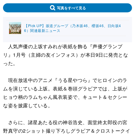
写真をすべて見る
【Pick UP】坂道グループ（乃木坂46、櫻坂46、日向坂4
6）関連最新ニュース
人気声優の上坂すみれが表紙を飾る『声優グランプ
リ』1月号（主婦の友インフォス）が本日9日に発売とな
った。
現在放送中のアニメ『うる星やつら』でヒロインのラ
ムを演じている上坂。表紙＆巻頭グラビアでは、上坂が
ヒョウ柄のラムちゃん風衣装姿で、キュート＆セクシー
な姿を披露している。
さらに、諸星あたる役の神谷浩史、面堂終太郎役の宮
野真守の2ショット撮り下ろしグラビア＆クロストークイ