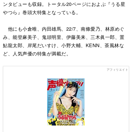
ンタビューも収録。トータル20ページにおよぶ『うる星
やつら』巻頭大特集となっている。
他にも小倉唯、内田雄馬、22/7、南條愛乃、林原めぐ
み、能登麻美子、鬼頭明里、伊藤美来、三木眞一郎、置
鮎龍太郎、岸尾だいすけ、小野大輔、KENN、茶風林な
ど、人気声優の特集が満載だ。