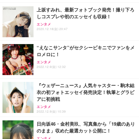
￥7,680
￥15,800
￥3,670
ョン PCチェア 通気性メッシュ ゲーミング/勉強/事
上坂すみれ、最新フォトブック発売！撮り下ろ
務用 おしゃれ パソコンチェア (ホワイト)
しコスプレや初のエッセイも収録！
ANDWINT オフィスチェア デスクチェア 肘なし メ
【MiniLED/24.5inch/280Hz/FHD】GRAPHT THE S
アイリスオーヤマ ペットシーツ 超厚型 お徳用 レギ
ッシュ 通気性 ランバーサポート付き 腰サポート ガ
HOOTER Gaming Monitor 24” Essential ゲーミン
エンタメ
ュラー 200枚入【Amazon.co.jp限定】
ス圧無段階昇降 360度回転 キャスター付き コンパク
グモニター QD 24.5インチ 1ms FHD 量子ドット 残
2020.12.18(金) 20:47
ト 幅52×奥行58.5×高さ84～96cm テレワーク 在宅
像低減 (3年保証 | 輝点保証 | 日本メーカー)
￥3,731
￥4,139
￥34,980
勤務 ブラック
“えなこサンタ”がセクシービキニでファンをメ
ロメロに！
エンタメ
2022.12.9(金) 12:32
『ウェザーニュース』人気キャスター・駒木結
衣の初フォトエッセイ発売決定！執筆とグラビ
アに初挑戦
エンタメ
2022.12.9(金) 10:39
日向坂46・金村美玖、写真集から「19歳のあり
のまま」収めた厳選カット公開に！
エンタメ