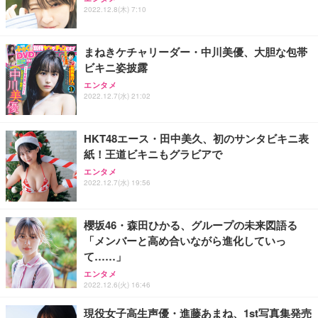
2022.12.8(木) 7:10
まねきケチャリーダー・中川美優、大胆な包帯
ビキニ姿披露
エンタメ
2022.12.7(水) 21:02
HKT48エース・田中美久、初のサンタビキニ表
紙！王道ビキニもグラビアで
エンタメ
2022.12.7(水) 19:56
櫻坂46・森田ひかる、グループの未来図語る
「メンバーと高め合いながら進化していっ
て……」
エンタメ
2022.12.6(火) 16:46
現役女子高生声優・進藤あまね、1st写真集発売