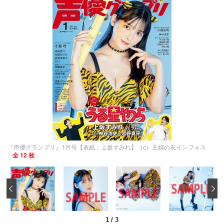
『声優グランプリ』1月号【表紙：上坂すみれ】（c）主婦の友インフォス
全 12 枚
‹
1
/
3