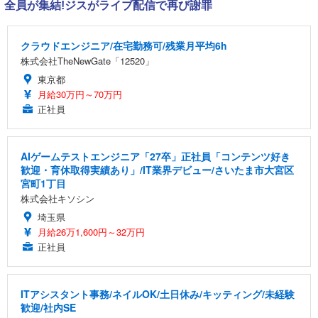
全員が集結!ジスがライブ配信で再び謝罪
クラウドエンジニア/在宅勤務可/残業月平均6h
株式会社TheNewGate「12520」
東京都
月給30万円～70万円
正社員
AIゲームテストエンジニア「27卒」正社員「コンテンツ好き
歓迎・育休取得実績あり」/IT業界デビュー/さいたま市大宮区
宮町1丁目
株式会社キソシン
埼玉県
月給26万1,600円～32万円
正社員
ITアシスタント事務/ネイルOK/土日休み/キッティング/未経験
歓迎/社内SE