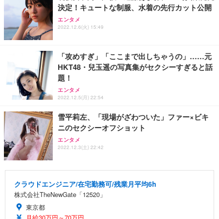
決定！キュートな制服、水着の先行カット公開
エンタメ
2022.12.6(火) 15:49
「攻めすぎ」「ここまで出しちゃうの」……元
HKT48・兒玉遥の写真集がセクシーすぎると話
題！
エンタメ
2022.12.5(月) 22:54
雪平莉左、「現場がざわついた」ファー×ビキ
ニのセクシーオフショット
エンタメ
2022.12.3(土) 22:42
クラウドエンジニア/在宅勤務可/残業月平均6h
株式会社TheNewGate「12520」
東京都
月給30万円～70万円