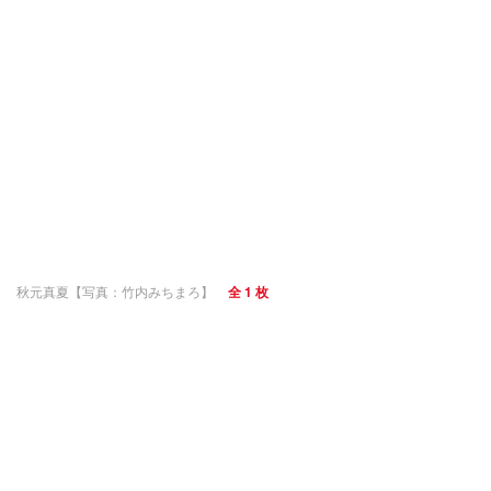
秋元真夏【写真：竹内みちまろ】
全 1 枚