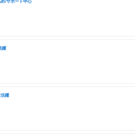
高め/サポート中心
活躍
験活躍