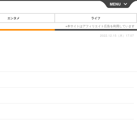
MENU
CLOSE
エンタメ
ライフ
2022.12.15（木）17:07
スマートフォン
ガジェット・ツール
その他
映画・ドラマ
韓国・芸能
グルメ
スポーツ
ショッピング
ブログ
その他