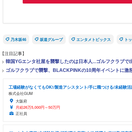
乃木坂46
坂道グループ
エンタメトピックス
トッ
【注目記事】
>
韓国YGエンタ社屋を襲撃したのは日本人...ゴルフクラブ
>
ゴルフクラブで襲撃、BLACKPINKの10周年イベントに激
工場経験がなくてもOK!/製造アシスタント/手に職つける/未経験活
株式会社GUM
大阪府
月給26万5,000円～50万円
正社員