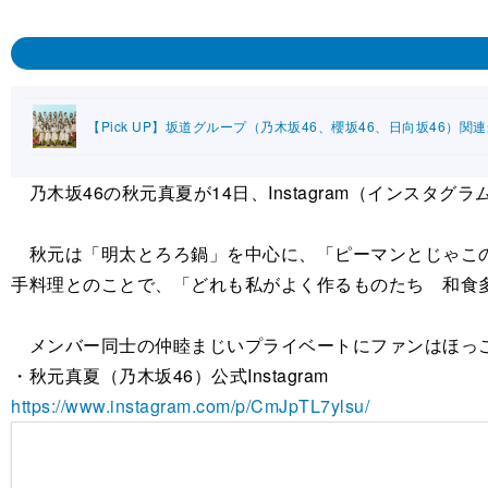
【Pick UP】坂道グループ（乃木坂46、櫻坂46、日向坂46）関
乃木坂46の秋元真夏が14日、Instagram（インスタ
秋元は「明太とろろ鍋」を中心に、「ピーマンとじゃこの
手料理とのことで、「どれも私がよく作るものたち 和食
メンバー同士の仲睦まじいプライベートにファンはほっこり
・秋元真夏（乃木坂46）公式Instagram
https://www.instagram.com/p/CmJpTL7ylsu/