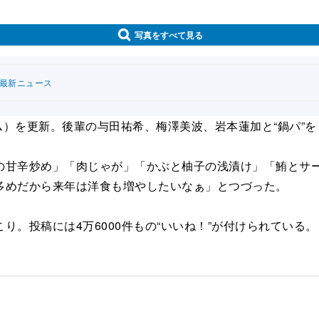
写真をすべて見る
連最新ニュース
グラム）を更新。後輩の与田祐希、梅澤美波、岩本蓮加と“鍋パ”
甘辛炒め」「肉じゃが」「かぶと柚子の浅漬け」「鮪とサー
多めだから来年は洋食も増やしたいなぁ」とつづった。
。投稿には4万6000件もの“いいね！”が付けられている。