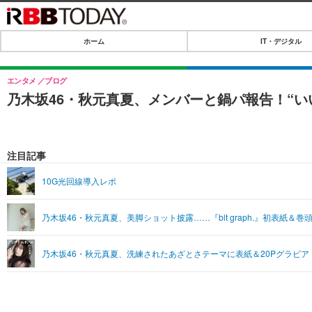
ホーム
IT・デジタル
ホーム
IT・デジタル
エンタメ
ブログ
乃木坂46・秋元真夏、メンバーと鍋パ報告！“い
IT・デジタルTOP
SPEED TEST
ネタ
エンタメ
注目記事
ショッピング
エンタメTOP
ライフ
10G光回線導入レポ
韓流・K-POP
ライフTOP
リリース一覧
乃木坂46・秋元真夏、美脚ショット披露……『blt graph.』初表紙＆巻
音楽
ペット
プッシュ通知の停止方法
グラビア
その他
乃木坂46・秋元真夏、洗練されたあざとさテーマに表紙＆20Pグラビア
ショッピング