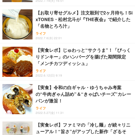
2022.7.19(火) 16:51
【お取り寄せグルメ】注文殺到で2ヶ月待ち！Si
xTONES・松村北斗が『THE夜会』で紹介した
「名物とろろ汁」
ライフ
2022.7.6(水) 22:01
【実食レポ】じゅわっと“サクうま”！「びっく
りドンキー」のハンバーグを揚げた期間限定
「メンチカツディッシュ」
ライフ
2022.6.12(日) 9:19
【実食】令和の白ギャル・ゆうちゃみ考案
の“牛肉ぎゃん詰め”＆“きゃぱいチーズ”カレー
パンが激旨！
ライフ
2022.5.27(金) 11:31
【実食レポ】ファミマの「冷し麺」が続々リニ
ューアル！“旨さ”がアップした新作「ざるそ