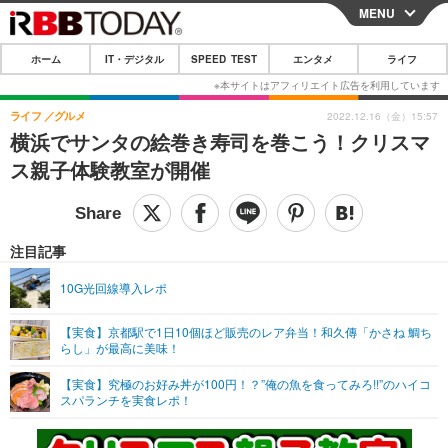
MENU
CLOSE
ホーム
IT・デジタル
SPEED TEST
エンタメ
ライフ
ホーム
IT・デジタル
ライフ
グルメ
2022.12.16（金）15:57
横浜でサンタの絵巻き寿司を巻こう！クリスマ
IT・デジタルTOP
スマートフォン
SPEED TEST
ス親子体験教室が開催
ネタ
ガジェット・ツール
エンタメ
ショッピング
その他
エンタメTOP
映画・ドラマ
ライフ
注目記事
韓流・K-POP
韓国・芸能
ライフTOP
グルメ
リリース一覧
10G光回線導入レポ
音楽
スポーツ
ペット
ショッピング
プッシュ通知の停止方法
【実食】京都駅で1日10個ほど販売のレア弁当！和久傳「かさね 鯛ち
らし」が最高に美味！
グラビア
ブログ
その他
【実食】究極のお好み丼が100円！？”俺の魚を食ってみろ!!”のハイコ
ショッピング
その他
スパランチを実食レポ！