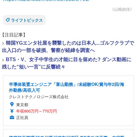
《山根由佳》
ライフトピックス
【注目記事】
>
韓国YGエンタ社屋を襲撃したのは日本人...ゴルフクラブで
出入口の一部を破損、警察が経緯を調査へ
>
BTS・V、女子中学生の才能に目を留めた? ダンス動画に
残した“短い一言”に反響続々
半導体装置エンジニア「富山勤務」/未経験OK/賞与年2回/海
外勤務/高収入可
クレストテクノロジーズ株式会社
東京都
年収600万円～770万円
正社員