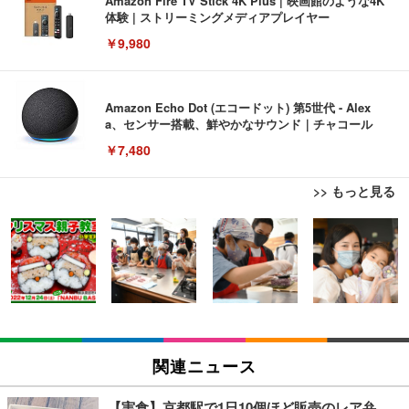
Amazon Fire TV Stick 4K Plus | 映画館のような4K
体験 | ストリーミングメディアプレイヤー
￥9,980
Amazon Echo Dot (エコードット) 第5世代 - Alex
a、センサー搭載、鮮やかなサウンド｜チャコール
￥7,480
>> もっと見る
[EdoErgo] オフィスチェア 椅子 テレワーク 疲れな
EIZO ビジネス向けプレミアムモニター | FlexScan
Amazonベーシック ペットシーツ 薄型 レギュラー 1
い 跳ね上げ式アームレスト コンパクト 約105度ロッ
EV3240X-WT | 31.5型4K UHD・USB Type-C・ホワ
回使い捨て 無香料 ホワイト 300枚
キング pc 事務椅子 360度回転 座面昇降 強化ナイロ
イト
ン樹脂ベース 通気性メッシュ 在宅ワーク H-WY01
￥3,373
￥5,699
￥105,595
(黒網+黒枠+黒足)
EIZO ビジネス向けプレミアムモニター | FlexScan
SIHOO B100 オフィスチェア／デスクチェア メッシ
Amazonベーシック ペットシーツ 厚型 ワイド 42枚
EV2740X-WT | 27.0型4K UHD・USB Type-C・ホワ
ュチェア 人間工学 疲れない ブラック
x2袋(84枚) ホワイト(吸収面:ライトブルー)
関連ニュース
イト
￥27,999
￥3,234
￥109,572
【実食】京都駅で1日10個ほど販売のレア弁