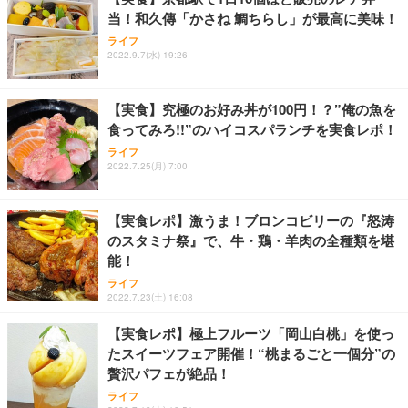
当！和久傳「かさね 鯛ちらし」が最高に美味！
Sezlife オフィスチェア デスクチェア 疲れない テレ
【純正品】27"ゲーミングモニター DualSense 充電
ネオ・ルーライフ ネオ・オムツ L 中型犬用 26枚入
ライフ
ワーク チェア 強化バックレスト 30度ロッキング機
2022.9.7(水) 19:26
フック付き（CFI-ZDM1J）
り 単品
能 人間工学 椅子 腰サポート 90度跳ね上げ式アーム
レスト 3Dヘッドレスト ハンガー付き 高反発クッシ
￥49,979
￥1,800
￥7,680
ョン PCチェア 通気性メッシュ ゲーミング/勉強/事
【実食】究極のお好み丼が100円！？”俺の魚を
務用 おしゃれ パソコンチェア (ブラック)
食ってみろ!!”のハイコスパランチを実食レポ！
Sezlife オフィスチェア デスクチェア 疲れない テレ
【整備済み品】Dell E2724HS 27インチ 液晶モニタ
Smart Basic(スマートベーシック) 【Amazon.co.jp
ライフ
ワーク チェア 強化バックレスト 30度ロッキング機
ー フルHD（1920×1080）VA 非光沢 HDMI/DisplayP
限定】 Smart Basic アイリスオーヤマ ペットシーツ
2022.7.25(月) 7:00
能 人間工学 椅子 腰サポート 90度跳ね上げ式アーム
ort/VGA スピーカー内蔵 高さ調整 スイベル VESA対
超厚型 お徳用 ワイド 100枚入 (x 1) (ケース販売)
レスト 3Dヘッドレスト ハンガー付き 高反発クッシ
応 ComfortView ビジネス向け
￥7,680
￥15,800
￥3,670
ョン PCチェア 通気性メッシュ ゲーミング/勉強/事
【実食レポ】激うま！ブロンコビリーの『怒涛
務用 おしゃれ パソコンチェア (ホワイト)
のスタミナ祭』で、牛・鶏・羊肉の全種類を堪
ANDWINT オフィスチェア デスクチェア 肘なし メ
【MiniLED/24.5inch/280Hz/FHD】GRAPHT THE S
アイリスオーヤマ ペットシーツ 超厚型 お徳用 レギ
能！
ッシュ 通気性 ランバーサポート付き 腰サポート ガ
HOOTER Gaming Monitor 24” Essential ゲーミン
ュラー 200枚入【Amazon.co.jp限定】
ス圧無段階昇降 360度回転 キャスター付き コンパク
グモニター QD 24.5インチ 1ms FHD 量子ドット 残
ライフ
ト 幅52×奥行58.5×高さ84～96cm テレワーク 在宅
像低減 (3年保証 | 輝点保証 | 日本メーカー)
￥3,731
2022.7.23(土) 16:08
￥4,139
￥34,980
勤務 ブラック
【実食レポ】極上フルーツ「岡山白桃」を使っ
たスイーツフェア開催！“桃まるごと一個分”の
贅沢パフェが絶品！
ライフ