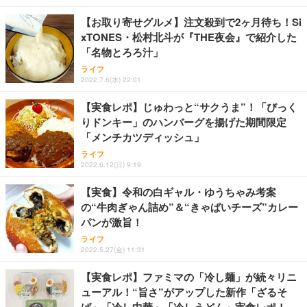
【お取り寄せグルメ】注文殺到で2ヶ月待ち！Si
xTONES・松村北斗が『THE夜会』で紹介した
「名物とろろ汁」
ライフ
2022.7.6(水) 22:01
【実食レポ】じゅわっと“サクうま”！「びっく
りドンキー」のハンバーグを揚げた期間限定
「メンチカツディッシュ」
ライフ
2022.6.12(日) 9:19
【実食】令和の白ギャル・ゆうちゃみ考案
の“牛肉ぎゃん詰め”＆“きゃぱいチーズ”カレー
パンが激旨！
ライフ
2022.5.27(金) 11:31
【実食レポ】ファミマの「冷し麺」が続々リニ
ューアル！“旨さ”がアップした新作「ざるそ
ば」「冷し中華」「冷しうどん」実食レポ！