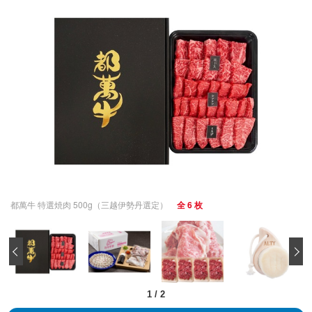
都萬牛 特選焼肉 500g（三越伊勢丹選定）
全 6 枚
‹
1
/
2