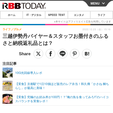
MENU
CLOSE
ホーム
IT・デジタル
SPEED TEST
エンタメ
ライフ
ホーム
IT・デジタル
ライフ
グルメ
2022.12.23（金）15:16
三越伊勢丹バイヤー＆スタッフお墨付きのふる
IT・デジタルTOP
スマートフォン
SPEED TEST
さと納税返礼品とは？
ネタ
ガジェット・ツール
エンタメ
ショッピング
その他
エンタメTOP
映画・ドラマ
ライフ
注目記事
韓流・K-POP
韓国・芸能
ライフTOP
グルメ
リリース一覧
10G光回線導入レポ
音楽
スポーツ
ペット
ショッピング
プッシュ通知の停止方法
【実食】京都駅で1日10個ほど販売のレア弁当！和久傳「かさね 鯛ち
らし」が最高に美味！
グラビア
ブログ
その他
【実食】究極のお好み丼が100円！？”俺の魚を食ってみろ!!”のハイコ
ショッピング
その他
スパランチを実食レポ！