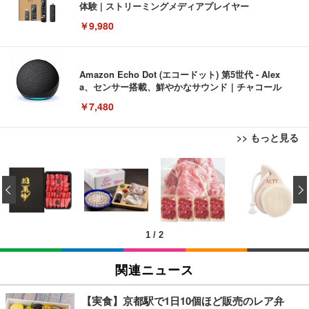
体験 | ストリーミングメディアプレイヤー
￥9,980
Amazon Echo Dot (エコードット) 第5世代 - Alex
a、センサー搭載、鮮やかなサウンド｜チャコール
￥7,480
>> もっと見る
[EdoErgo] オフィスチェア 椅子 テレワーク 疲れな
EIZO ビジネス向けプレミアムモニター | FlexScan
Amazonベーシック ペットシーツ 薄型 レギュラー 1
い 跳ね上げ式アームレスト コンパクト 約105度ロッ
EV3240X-WT | 31.5型4K UHD・USB Type-C・ホワ
‹
回使い捨て 無香料 ホワイト 300枚
キング pc 事務椅子 360度回転 座面昇降 強化ナイロ
イト
ン樹脂ベース 通気性メッシュ 在宅ワーク H-WY01
￥3,373
￥5,699
￥105,595
(黒網+黒枠+黒足)
1
/
2
EIZO ビジネス向けプレミアムモニター | FlexScan
SIHOO B100 オフィスチェア／デスクチェア メッシ
Amazonベーシック ペットシーツ 厚型 ワイド 42枚
EV2740X-WT | 27.0型4K UHD・USB Type-C・ホワ
ュチェア 人間工学 疲れない ブラック
x2袋(84枚) ホワイト(吸収面:ライトブルー)
関連ニュース
イト
￥27,999
￥3,234
￥109,572
【実食】京都駅で1日10個ほど販売のレア弁