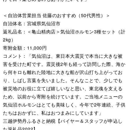
＜自治体営業担当 佐藤のおすすめ（50代男性）＞
自治体名：宮城県気仙沼市
返礼品名：＜亀山精肉店＞気仙沼ホルモン3種セット（計
2kg）
寄附金額：11,000円
コメント：「気仙沼は、東日本大震災で本当に大きな被
害を受けた町です。震災後2年も経って訪問した際、海か
ら何キロも離れた陸地に大きな船が沢山打ち上がってお
り、しばし言葉を失いました。そんなことで、少しでも
被災地のお役に立てば嬉しいなと思い、東北魂を支える
ため、以前から寄附を続けています。ご当地メニューの
気仙沼ホルモンはとても美味しく、今年で2年連続、子供
たちはおかずに、私はおつまみにしています」
三越伊勢丹ふるさと納税【バイヤー＆スタッフが申込し
た返礼品2022】