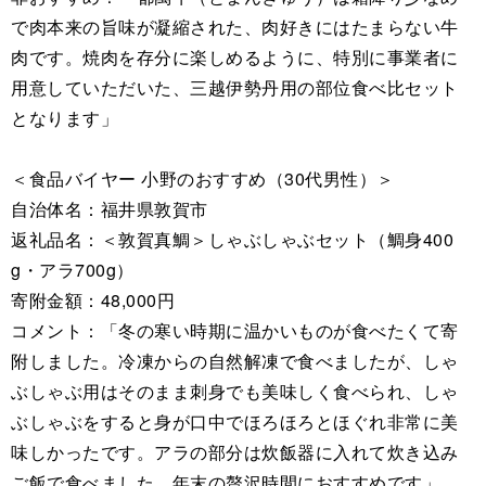
で肉本来の旨味が凝縮された、肉好きにはたまらない牛
肉です。焼肉を存分に楽しめるように、特別に事業者に
用意していただいた、三越伊勢丹用の部位食べ比セット
となります」
＜食品バイヤー 小野のおすすめ（30代男性）＞
自治体名：福井県敦賀市
返礼品名：＜敦賀真鯛＞しゃぶしゃぶセット（鯛身400
g・アラ700g）
寄附金額：48,000円
コメント：「冬の寒い時期に温かいものが食べたくて寄
附しました。冷凍からの自然解凍で食べましたが、しゃ
ぶしゃぶ用はそのまま刺身でも美味しく食べられ、しゃ
ぶしゃぶをすると身が口中でほろほろとほぐれ非常に美
味しかったです。アラの部分は炊飯器に入れて炊き込み
ご飯で食べました。年末の贅沢時間におすすめです」