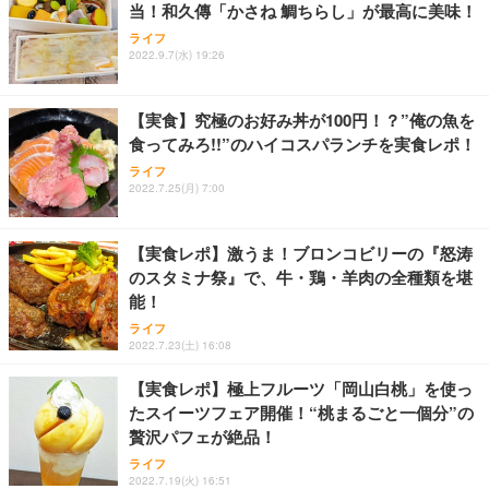
当！和久傳「かさね 鯛ちらし」が最高に美味！
Sezlife オフィスチェア デスクチェア 疲れない テレ
【純正品】27"ゲーミングモニター DualSense 充電
ネオ・ルーライフ ネオ・オムツ L 中型犬用 26枚入
ライフ
ワーク チェア 強化バックレスト 30度ロッキング機
2022.9.7(水) 19:26
フック付き（CFI-ZDM1J）
り 単品
能 人間工学 椅子 腰サポート 90度跳ね上げ式アーム
レスト 3Dヘッドレスト ハンガー付き 高反発クッシ
￥49,979
￥1,800
￥7,680
ョン PCチェア 通気性メッシュ ゲーミング/勉強/事
【実食】究極のお好み丼が100円！？”俺の魚を
務用 おしゃれ パソコンチェア (ブラック)
食ってみろ!!”のハイコスパランチを実食レポ！
Sezlife オフィスチェア デスクチェア 疲れない テレ
【整備済み品】Dell E2724HS 27インチ 液晶モニタ
Smart Basic(スマートベーシック) 【Amazon.co.jp
ライフ
ワーク チェア 強化バックレスト 30度ロッキング機
ー フルHD（1920×1080）VA 非光沢 HDMI/DisplayP
限定】 Smart Basic アイリスオーヤマ ペットシーツ
2022.7.25(月) 7:00
能 人間工学 椅子 腰サポート 90度跳ね上げ式アーム
ort/VGA スピーカー内蔵 高さ調整 スイベル VESA対
超厚型 お徳用 ワイド 100枚入 (x 1) (ケース販売)
レスト 3Dヘッドレスト ハンガー付き 高反発クッシ
応 ComfortView ビジネス向け
￥7,680
￥15,800
￥3,670
ョン PCチェア 通気性メッシュ ゲーミング/勉強/事
【実食レポ】激うま！ブロンコビリーの『怒涛
務用 おしゃれ パソコンチェア (ホワイト)
のスタミナ祭』で、牛・鶏・羊肉の全種類を堪
ANDWINT オフィスチェア デスクチェア 肘なし メ
【MiniLED/24.5inch/280Hz/FHD】GRAPHT THE S
アイリスオーヤマ ペットシーツ 超厚型 お徳用 レギ
能！
ッシュ 通気性 ランバーサポート付き 腰サポート ガ
HOOTER Gaming Monitor 24” Essential ゲーミン
ュラー 200枚入【Amazon.co.jp限定】
ス圧無段階昇降 360度回転 キャスター付き コンパク
グモニター QD 24.5インチ 1ms FHD 量子ドット 残
ライフ
ト 幅52×奥行58.5×高さ84～96cm テレワーク 在宅
像低減 (3年保証 | 輝点保証 | 日本メーカー)
￥3,731
2022.7.23(土) 16:08
￥4,139
￥34,980
勤務 ブラック
【実食レポ】極上フルーツ「岡山白桃」を使っ
たスイーツフェア開催！“桃まるごと一個分”の
贅沢パフェが絶品！
ライフ
2022.7.19(火) 16:51