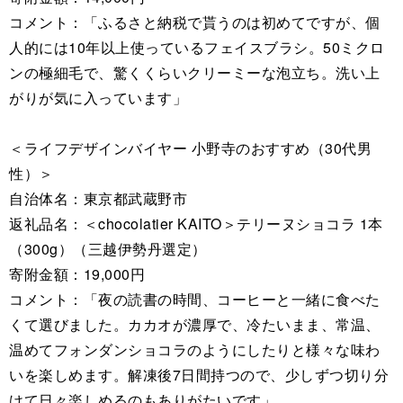
コメント：「ふるさと納税で貰うのは初めてですが、個
人的には10年以上使っているフェイスブラシ。50ミクロ
ンの極細毛で、驚くくらいクリーミーな泡立ち。洗い上
がりが気に入っています」
＜ライフデザインバイヤー 小野寺のおすすめ（30代男
性）＞
自治体名：東京都武蔵野市
返礼品名：＜chocolatier KAITO＞テリーヌショコラ 1本
（300g）（三越伊勢丹選定）
寄附金額：19,000円
コメント：「夜の読書の時間、コーヒーと一緒に食べた
くて選びました。カカオが濃厚で、冷たいまま、常温、
温めてフォンダンショコラのようにしたりと様々な味わ
いを楽しめます。解凍後7日間持つので、少しずつ切り分
けて日々楽しめるのもありがたいです」