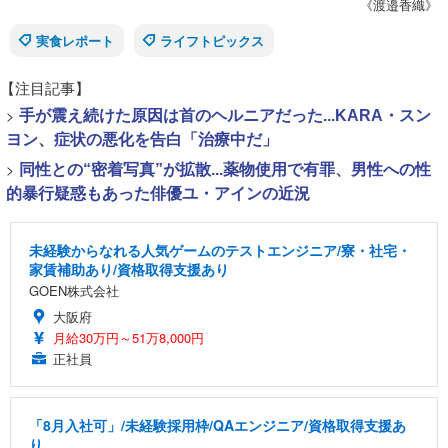
《渡邉香織》
実食レポート
ライフトピックス
【注目記事】
>
手が震え続けた原因は首のヘルニアだった...KARA・スン
ヨン、症状の悪化を告白「治療中だ」
>
同性との“密着写真”が拡散...薬物使用で有罪、男性への性
的暴行疑惑もあった俳優ユ・アインの近況
未経験からなれる人気ゲームのテストエンジニア/寮・社宅・
家賃補助あり/資格取得支援あり
GOEN株式会社
大阪府
月給30万円～51万8,000円
正社員
「8月入社可」/未経験採用枠/QAエンジニア/資格取得支援あ
り