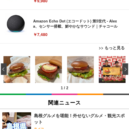
￥9,980
Amazon Echo Dot (エコードット) 第5世代 - Alex
a、センサー搭載、鮮やかなサウンド｜チャコール
￥7,480
>> もっと見る
[EdoErgo] オフィスチェア 椅子 テレワーク 疲れな
EIZO ビジネス向けプレミアムモニター | FlexScan
Amazonベーシック ペットシーツ 薄型 レギュラー 1
い 跳ね上げ式アームレスト コンパクト 約105度ロッ
EV3240X-WT | 31.5型4K UHD・USB Type-C・ホワ
‹
回使い捨て 無香料 ホワイト 300枚
キング pc 事務椅子 360度回転 座面昇降 強化ナイロ
イト
ン樹脂ベース 通気性メッシュ 在宅ワーク H-WY01
￥3,373
￥5,699
￥105,595
(黒網+黒枠+黒足)
1
/
2
EIZO ビジネス向けプレミアムモニター | FlexScan
SIHOO B100 オフィスチェア／デスクチェア メッシ
Amazonベーシック ペットシーツ 厚型 ワイド 42枚
EV2740X-WT | 27.0型4K UHD・USB Type-C・ホワ
ュチェア 人間工学 疲れない ブラック
x2袋(84枚) ホワイト(吸収面:ライトブルー)
関連ニュース
イト
￥27,999
￥3,234
￥109,572
島根グルメを堪能！外せないグルメ・観光スポ
ット
Sezlife オフィスチェア デスクチェア 疲れない テレ
【純正品】27"ゲーミングモニター DualSense 充電
ネオ・ルーライフ ネオ・オムツ L 中型犬用 26枚入
ライフ