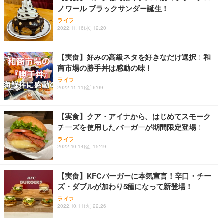
ノワール ブラックサンダー誕生！
ライフ
2022.11.16(水) 12:20
【実食】好みの高級ネタを好きなだけ選択！和
商市場の勝手丼は感動の味！
ライフ
2022.11.11(金) 6:09
【実食】クア・アイナから、はじめてスモーク
チーズを使用したバーガーが期間限定登場！
ライフ
2022.10.14(金) 15:49
【実食】KFCバーガーに本気宣言！辛口・チー
ズ・ダブルが加わり5種になって新登場！
ライフ
2022.10.11(火) 22:26