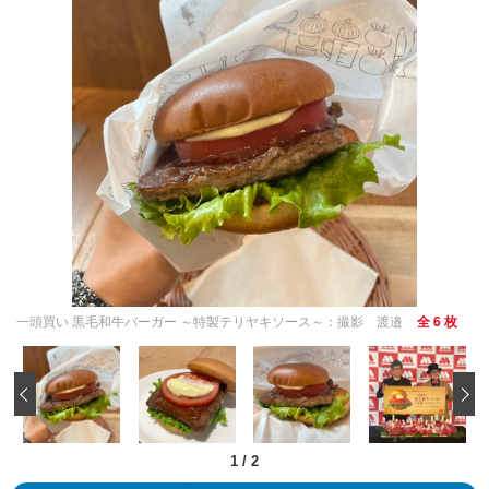
一頭買い 黒毛和牛バーガー ～特製テリヤキソース～：撮影 渡邉
全 6 枚
‹
1
/
2