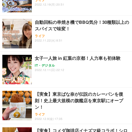
ワーク チェア 強化バックレスト 30度ロッキング機
2022.12.19(月) 20:51
フック付き（CFI-ZDM1J）
り 単品
能 人間工学 椅子 腰サポート 90度跳ね上げ式アーム
レスト 3Dヘッドレスト ハンガー付き 高反発クッシ
￥49,979
￥1,800
￥7,680
ョン PCチェア 通気性メッシュ ゲーミング/勉強/事
自動回転の串焼き機でBBQ気分！30種類以上の
務用 おしゃれ パソコンチェア (ブラック)
スパイスで味変！
Sezlife オフィスチェア デスクチェア 疲れない テレ
【整備済み品】Dell E2724HS 27インチ 液晶モニタ
Smart Basic(スマートベーシック) 【Amazon.co.jp
ライフ
ワーク チェア 強化バックレスト 30度ロッキング機
ー フルHD（1920×1080）VA 非光沢 HDMI/DisplayP
限定】 Smart Basic アイリスオーヤマ ペットシーツ
2022.11.22(火) 8:51
能 人間工学 椅子 腰サポート 90度跳ね上げ式アーム
ort/VGA スピーカー内蔵 高さ調整 スイベル VESA対
超厚型 お徳用 ワイド 100枚入 (x 1) (ケース販売)
レスト 3Dヘッドレスト ハンガー付き 高反発クッシ
応 ComfortView ビジネス向け
￥7,680
￥15,800
￥3,670
ョン PCチェア 通気性メッシュ ゲーミング/勉強/事
女子一人旅 in 紅葉の京都！人力車も初体験
務用 おしゃれ パソコンチェア (ホワイト)
IT・デジタル
ANDWINT オフィスチェア デスクチェア 肘なし メ
【MiniLED/24.5inch/280Hz/FHD】GRAPHT THE S
アイリスオーヤマ ペットシーツ 超厚型 お徳用 レギ
2022.12.11(日) 22:12
ッシュ 通気性 ランバーサポート付き 腰サポート ガ
HOOTER Gaming Monitor 24” Essential ゲーミン
ュラー 200枚入【Amazon.co.jp限定】
ス圧無段階昇降 360度回転 キャスター付き コンパク
グモニター QD 24.5インチ 1ms FHD 量子ドット 残
ト 幅52×奥行58.5×高さ84～96cm テレワーク 在宅
像低減 (3年保証 | 輝点保証 | 日本メーカー)
￥3,731
￥4,139
￥34,980
勤務 ブラック
【実食】東京ばな奈が伝説のカレーパンを復
刻！史上最大規模の旗艦店を東京駅にオープ
ン！
ライフ
2022.12.9(金) 17:35
【実食】コメダ珈琲店イナズマ級コラボ！シロ