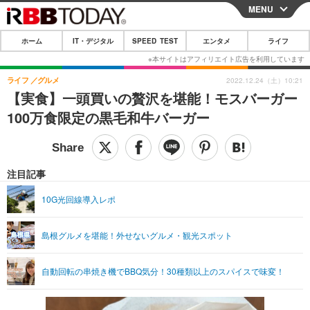
MENU
CLOSE
ホーム
IT・デジタル
SPEED TEST
エンタメ
ライフ
ホーム
IT・デジタル
ライフ
グルメ
2022.12.24（土）10:21
【実食】一頭買いの贅沢を堪能！モスバーガー
IT・デジタルTOP
スマートフォン
SPEED TEST
100万食限定の黒毛和牛バーガー
ネタ
ガジェット・ツール
エンタメ
ショッピング
その他
エンタメTOP
映画・ドラマ
ライフ
注目記事
韓流・K-POP
韓国・芸能
ライフTOP
グルメ
リリース一覧
10G光回線導入レポ
音楽
スポーツ
ペット
ショッピング
プッシュ通知の停止方法
島根グルメを堪能！外せないグルメ・観光スポット
グラビア
ブログ
その他
ショッピング
その他
自動回転の串焼き機でBBQ気分！30種類以上のスパイスで味変！