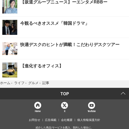
【坂道グループニュース】ーエンタメRBBー
今観るべきオススメ「韓国ドラマ」
快適デスクのヒントが満載！こだわりデスクツアー
【進化するオフィス】
記事
ホーム
›
ライフ
›
グルメ
›
TOP
Home
X
YouTube
お問合せ
広告掲載
会社概要
個人情報保護方針
紹介した商品/サービスを購入、契約した場合に、