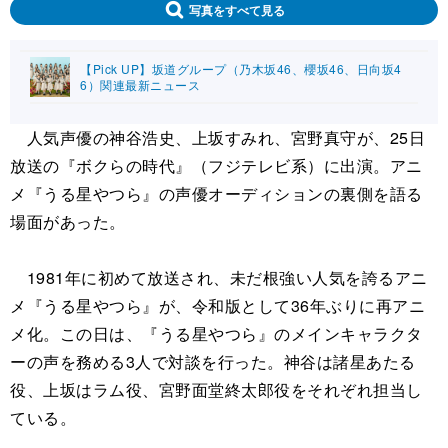
写真をすべて見る
【Pick UP】坂道グループ（乃木坂46、櫻坂46、日向坂4
6）関連最新ニュース
人気声優の神谷浩史、上坂すみれ、宮野真守が、25日
放送の『ボクらの時代』（フジテレビ系）に出演。アニ
メ『うる星やつら』の声優オーディションの裏側を語る
場面があった。
1981年に初めて放送され、未だ根強い人気を誇るアニ
メ『うる星やつら』が、令和版として36年ぶりに再アニ
メ化。この日は、『うる星やつら』のメインキャラクタ
ーの声を務める3人で対談を行った。神谷は諸星あたる
役、上坂はラム役、宮野面堂終太郎役をそれぞれ担当し
ている。