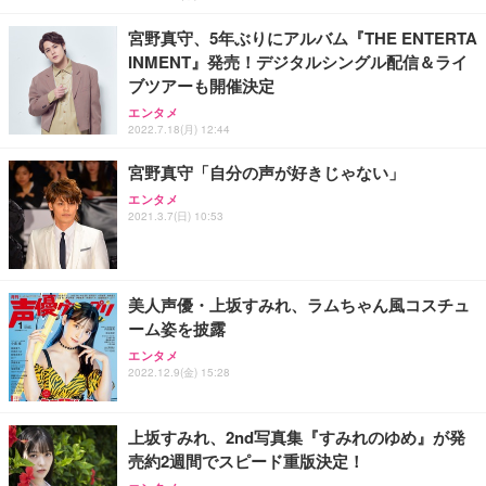
勤務 ブラック
宮野真守、5年ぶりにアルバム『THE ENTERTA
INMENT』発売！デジタルシングル配信＆ライ
ブツアーも開催決定
エンタメ
2022.7.18(月) 12:44
宮野真守「自分の声が好きじゃない」
エンタメ
2021.3.7(日) 10:53
美人声優・上坂すみれ、ラムちゃん風コスチュ
ーム姿を披露
エンタメ
2022.12.9(金) 15:28
上坂すみれ、2nd写真集『すみれのゆめ』が発
売約2週間でスピード重版決定！