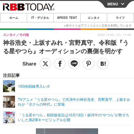
MENU
CLOSE
ホーム
IT・デジタル
SPEED TEST
エンタメ
ライフ
ホーム
IT・デジタル
エンタメ
その他
2022.12.25（日）11:46
神谷浩史・上坂すみれ・宮野真守、令和版『う
IT・デジタルTOP
スマートフォン
SPEED TEST
る星やつら』オーディションの裏側を明かす
ネタ
ガジェット・ツール
エンタメ
ショッピング
その他
エンタメTOP
映画・ドラマ
ライフ
注目記事
韓流・K-POP
韓国・芸能
ライフTOP
グルメ
リリース一覧
10G光回線導入レポ
音楽
スポーツ
ペット
ショッピング
プッシュ通知の停止方法
TVアニメ『うる星やつら』で共演中の神谷浩史、宮野真守、上坂すみ
れが『ボクらの時代』に登場
グラビア
ブログ
その他
「うる星やつら」初回放送日は10月13日！銀河中の“やつら”が勢ぞろ
ショッピング
その他
いした第2弾キービジュアル公開