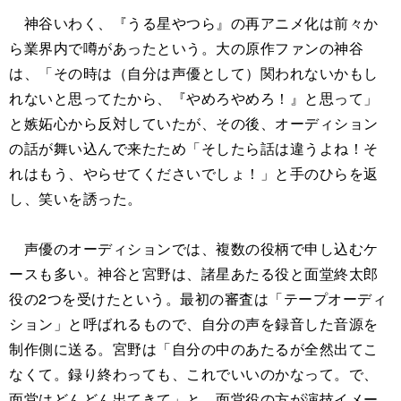
神谷いわく、『うる星やつら』の再アニメ化は前々か
ら業界内で噂があったという。大の原作ファンの神谷
は、「その時は（自分は声優として）関われないかもし
れないと思ってたから、『やめろやめろ！』と思って」
と嫉妬心から反対していたが、その後、オーディション
の話が舞い込んで来たため「そしたら話は違うよね！そ
れはもう、やらせてくださいでしょ！」と手のひらを返
し、笑いを誘った。
声優のオーディションでは、複数の役柄で申し込むケ
ースも多い。神谷と宮野は、諸星あたる役と面堂終太郎
役の2つを受けたという。最初の審査は「テープオーディ
ション」と呼ばれるもので、自分の声を録音した音源を
制作側に送る。宮野は「自分の中のあたるが全然出てこ
なくて。録り終わっても、これでいいのかなって。で、
面堂はどんどん出てきて」と、面堂役の方が演技イメー