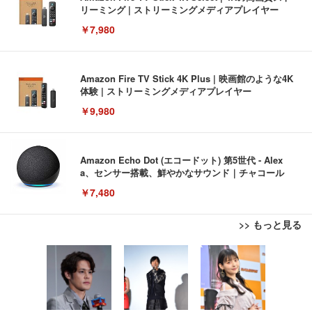
リーミング | ストリーミングメディアプレイヤー
￥7,980
Amazon Fire TV Stick 4K Plus | 映画館のような4K
体験 | ストリーミングメディアプレイヤー
￥9,980
Amazon Echo Dot (エコードット) 第5世代 - Alex
a、センサー搭載、鮮やかなサウンド｜チャコール
￥7,480
>> もっと見る
[EdoErgo] オフィスチェア 椅子 テレワーク 疲れな
EIZO ビジネス向けプレミアムモニター | FlexScan
Amazonベーシック ペットシーツ 薄型 レギュラー 1
い 跳ね上げ式アームレスト コンパクト 約105度ロッ
EV3240X-WT | 31.5型4K UHD・USB Type-C・ホワ
回使い捨て 無香料 ホワイト 300枚
キング pc 事務椅子 360度回転 座面昇降 強化ナイロ
イト
ン樹脂ベース 通気性メッシュ 在宅ワーク H-WY01
￥3,373
￥5,699
￥105,595
(黒網+黒枠+黒足)