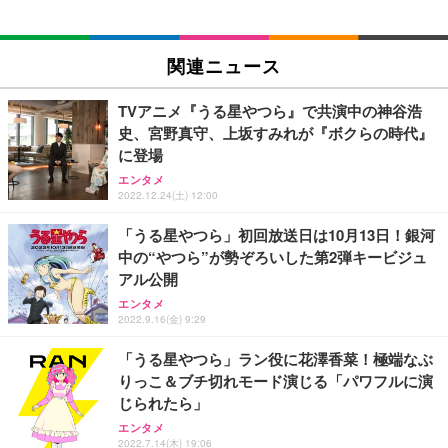
EIZO ビジネス向けプレミアムモニター | FlexScan
SIHOO B100 オフィスチェア／デスクチェア メッシ
Amazonベーシック ペットシーツ 厚型 ワイド 42枚
EV2740X-WT | 27.0型4K UHD・USB Type-C・ホワ
ュチェア 人間工学 疲れない ブラック
x2袋(84枚) ホワイト(吸収面:ライトブルー)
関連ニュース
イト
￥27,999
￥3,234
￥109,572
TVアニメ『うる星やつら』で共演中の神谷浩
史、宮野真守、上坂すみれが『ボクらの時代』
Sezlife オフィスチェア デスクチェア 疲れない テレ
に登場
【純正品】27"ゲーミングモニター DualSense 充電
ネオ・ルーライフ ネオ・オムツ L 中型犬用 26枚入
ワーク チェア 強化バックレスト 30度ロッキング機
フック付き（CFI-ZDM1J）
り 単品
エンタメ
能 人間工学 椅子 腰サポート 90度跳ね上げ式アーム
2022.12.24(土) 12:00
レスト 3Dヘッドレスト ハンガー付き 高反発クッシ
￥49,979
￥1,800
￥7,680
ョン PCチェア 通気性メッシュ ゲーミング/勉強/事
「うる星やつら」初回放送日は10月13日！銀河
務用 おしゃれ パソコンチェア (ブラック)
中の“やつら”が勢ぞろいした第2弾キービジュ
Sezlife オフィスチェア デスクチェア 疲れない テレ
【整備済み品】Dell E2724HS 27インチ 液晶モニタ
Smart Basic(スマートベーシック) 【Amazon.co.jp
アル公開
ワーク チェア 強化バックレスト 30度ロッキング機
ー フルHD（1920×1080）VA 非光沢 HDMI/DisplayP
限定】 Smart Basic アイリスオーヤマ ペットシーツ
能 人間工学 椅子 腰サポート 90度跳ね上げ式アーム
ort/VGA スピーカー内蔵 高さ調整 スイベル VESA対
超厚型 お徳用 ワイド 100枚入 (x 1) (ケース販売)
エンタメ
レスト 3Dヘッドレスト ハンガー付き 高反発クッシ
応 ComfortView ビジネス向け
2022.9.16(金) 9:29
￥7,680
￥15,800
￥3,670
ョン PCチェア 通気性メッシュ ゲーミング/勉強/事
務用 おしゃれ パソコンチェア (ホワイト)
「うる星やつら」ラン役に花澤香菜！極端なぶ
りっこ＆ブチ切れモード演じる「パワフルに演
ANDWINT オフィスチェア デスクチェア 肘なし メ
【MiniLED/24.5inch/280Hz/FHD】GRAPHT THE S
アイリスオーヤマ ペットシーツ 超厚型 お徳用 レギ
ッシュ 通気性 ランバーサポート付き 腰サポート ガ
HOOTER Gaming Monitor 24” Essential ゲーミン
じられたら」
ュラー 200枚入【Amazon.co.jp限定】
ス圧無段階昇降 360度回転 キャスター付き コンパク
グモニター QD 24.5インチ 1ms FHD 量子ドット 残
エンタメ
ト 幅52×奥行58.5×高さ84～96cm テレワーク 在宅
像低減 (3年保証 | 輝点保証 | 日本メーカー)
￥3,731
2022.7.14(木) 19:06
￥4,139
￥34,980