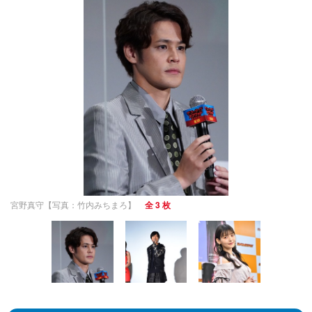
宮野真守【写真：竹内みちまろ】
全 3 枚