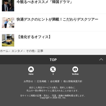
今観るべきオススメ「韓国ドラマ」
快適デスクのヒントが満載！こだわりデスクツアー
【進化するオフィス】
記事
ホーム
›
エンタメ
›
その他
›
TOP
Home
X
YouTube
お問合せ
広告掲載
会社概要
個人情報保護方針
紹介した商品/サービスを購入、契約した場合に、
売上の一部が弊社サイトに還元されることがあります。
当サイトに掲載の記事・見出し・写真・画像の無断転載を禁じます。
Copyright © 2026 IID, Inc.