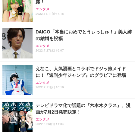
露！
エンタメ
2022.11.11(金) 7:16
DAIGO「本当におめでとうぃっしゅ！」美人姉
の結婚を祝福
エンタメ
2022.7.27(水) 16:07
えなこ、人気漫画とコラボでドジッ娘メイド
に！『週刊少年ジャンプ』のグラビアに登場
エンタメ
2022.7.11(月) 10:19
テレビドラマ化で話題の『六本木クラス』、漫
画が7月2日発売決定！
エンタメ
2022.6.26(日) 11:34