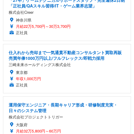
「27卒」ゲームテクニカルサポートスタッフ・完全週休2日制
「正社員/QAスキル習得/IT・ゲーム業界志望」
株式会社Creer
神奈川県
月給22万5,700円～30万3,700円
正社員
仕入れから売却まで一気通貫不動産コンサルタント買取再販
売買年俸1000万円以上/フルフレックス/即戦力採用
三崎未来ホールディングス株式会社
東京都
年収1,000万円
正社員
運用保守エンジニア・長期キャリア形成・研修制度充実・
日々のシステム管理
株式会社プロジェクトトリガー
大阪府
月給32万5,800円～60万円