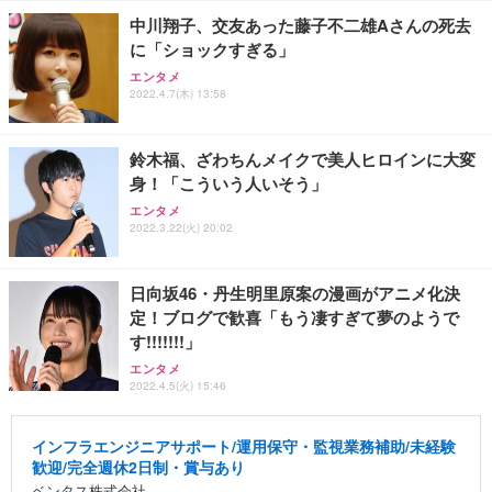
中川翔子、交友あった藤子不二雄Aさんの死去
に「ショックすぎる」
エンタメ
2022.4.7(木) 13:58
鈴木福、ざわちんメイクで美人ヒロインに大変
身！「こういう人いそう」
エンタメ
2022.3.22(火) 20:02
日向坂46・丹生明里原案の漫画がアニメ化決
定！ブログで歓喜「もう凄すぎて夢のようで
す!!!!!!!」
エンタメ
2022.4.5(火) 15:46
インフラエンジニアサポート/運用保守・監視業務補助/未経験
歓迎/完全週休2日制・賞与あり
ベンタス株式会社