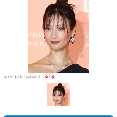
菜々緒【撮影：浜瀬将樹】
全 1 枚