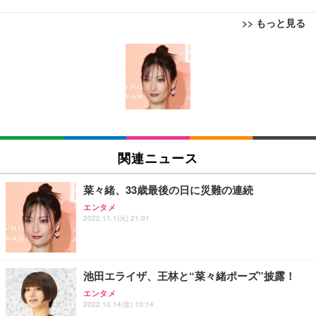
>> もっと見る
[EdoErgo] オフィスチェア 椅子 テレワーク 疲れな
EIZO ビジネス向けプレミアムモニター | FlexScan
Amazonベーシック ペットシーツ 薄型 レギュラー 1
い 跳ね上げ式アームレスト コンパクト 約105度ロッ
EV3240X-WT | 31.5型4K UHD・USB Type-C・ホワ
回使い捨て 無香料 ホワイト 300枚
キング pc 事務椅子 360度回転 座面昇降 強化ナイロ
イト
ン樹脂ベース 通気性メッシュ 在宅ワーク H-WY01
￥3,373
￥5,699
￥105,595
(黒網+黒枠+黒足)
EIZO ビジネス向けプレミアムモニター | FlexScan
SIHOO B100 オフィスチェア／デスクチェア メッシ
Amazonベーシック ペットシーツ 厚型 ワイド 42枚
EV2740X-WT | 27.0型4K UHD・USB Type-C・ホワ
ュチェア 人間工学 疲れない ブラック
x2袋(84枚) ホワイト(吸収面:ライトブルー)
関連ニュース
イト
￥27,999
￥3,234
￥109,572
菜々緒、33歳最後の日に災難の連続
エンタメ
Sezlife オフィスチェア デスクチェア 疲れない テレ
2022.11.1(火) 21:01
【純正品】27"ゲーミングモニター DualSense 充電
ネオ・ルーライフ ネオ・オムツ L 中型犬用 26枚入
ワーク チェア 強化バックレスト 30度ロッキング機
フック付き（CFI-ZDM1J）
り 単品
能 人間工学 椅子 腰サポート 90度跳ね上げ式アーム
レスト 3Dヘッドレスト ハンガー付き 高反発クッシ
￥49,979
￥1,800
￥7,680
ョン PCチェア 通気性メッシュ ゲーミング/勉強/事
池田エライザ、王林と“菜々緒ポーズ”披露！
務用 おしゃれ パソコンチェア (ブラック)
エンタメ
Sezlife オフィスチェア デスクチェア 疲れない テレ
【整備済み品】Dell E2724HS 27インチ 液晶モニタ
Smart Basic(スマートベーシック) 【Amazon.co.jp
2022.10.14(金) 10:14
ワーク チェア 強化バックレスト 30度ロッキング機
ー フルHD（1920×1080）VA 非光沢 HDMI/DisplayP
限定】 Smart Basic アイリスオーヤマ ペットシーツ