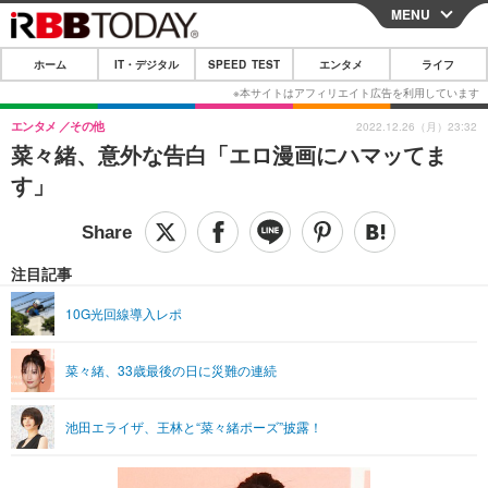
MENU
CLOSE
ホーム
IT・デジタル
SPEED TEST
エンタメ
ライフ
ホーム
IT・デジタル
エンタメ
その他
2022.12.26（月）23:32
菜々緒、意外な告白「エロ漫画にハマッてま
IT・デジタルTOP
スマートフォン
SPEED TEST
す」
ネタ
ガジェット・ツール
エンタメ
ショッピング
その他
エンタメTOP
映画・ドラマ
ライフ
注目記事
韓流・K-POP
韓国・芸能
ライフTOP
グルメ
リリース一覧
10G光回線導入レポ
音楽
スポーツ
ペット
ショッピング
プッシュ通知の停止方法
菜々緒、33歳最後の日に災難の連続
グラビア
ブログ
その他
ショッピング
その他
池田エライザ、王林と“菜々緒ポーズ”披露！