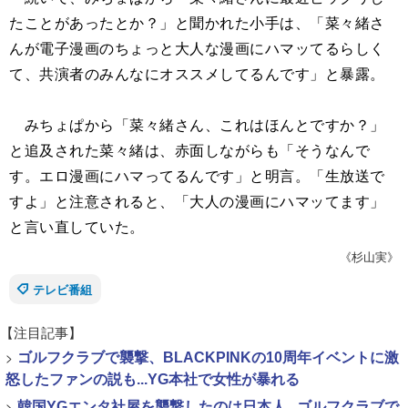
たことがあったとか？」と聞かれた小手は、「菜々緒さ
んが電子漫画のちょっと大人な漫画にハマッてるらしく
て、共演者のみんなにオススメしてるんです」と暴露。
みちょぱから「菜々緒さん、これはほんとですか？」
と追及された菜々緒は、赤面しながらも「そうなんで
す。エロ漫画にハマってるんです」と明言。「生放送で
すよ」と注意されると、「大人の漫画にハマッてます」
と言い直していた。
《杉山実》
テレビ番組
【注目記事】
>
ゴルフクラブで襲撃、BLACKPINKの10周年イベントに激
怒したファンの説も...YG本社で女性が暴れる
>
韓国YGエンタ社屋を襲撃したのは日本人...ゴルフクラブで