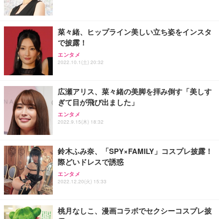
能 人間工学 椅子 腰サポート 90度跳ね上げ式アーム
ort/VGA スピーカー内蔵 高さ調整 スイベル VESA対
超厚型 お徳用 ワイド 100枚入 (x 1) (ケース販売)
レスト 3Dヘッドレスト ハンガー付き 高反発クッシ
応 ComfortView ビジネス向け
￥7,680
￥15,800
￥3,670
ョン PCチェア 通気性メッシュ ゲーミング/勉強/事
菜々緒、ヒップライン美しい立ち姿をインスタ
務用 おしゃれ パソコンチェア (ホワイト)
で披露！
ANDWINT オフィスチェア デスクチェア 肘なし メ
【MiniLED/24.5inch/280Hz/FHD】GRAPHT THE S
アイリスオーヤマ ペットシーツ 超厚型 お徳用 レギ
ッシュ 通気性 ランバーサポート付き 腰サポート ガ
HOOTER Gaming Monitor 24” Essential ゲーミン
エンタメ
ュラー 200枚入【Amazon.co.jp限定】
ス圧無段階昇降 360度回転 キャスター付き コンパク
グモニター QD 24.5インチ 1ms FHD 量子ドット 残
2022.10.1(土) 20:32
ト 幅52×奥行58.5×高さ84～96cm テレワーク 在宅
像低減 (3年保証 | 輝点保証 | 日本メーカー)
￥3,731
￥4,139
￥34,980
勤務 ブラック
広瀬アリス、菜々緒の美脚を拝み倒す「美しす
ぎて目が飛び出ました」
エンタメ
2022.9.15(木) 18:32
鈴木ふみ奈、「SPY×FAMILY」コスプレ披露！
際どいドレスで誘惑
エンタメ
2022.12.20(火) 15:33
桃月なしこ、漫画コラボでセクシーコスプレ披