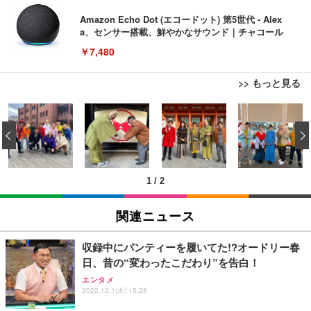
Amazon Echo Dot (エコードット) 第5世代 - Alex
a、センサー搭載、鮮やかなサウンド｜チャコール
￥7,480
>> もっと見る
[EdoErgo] オフィスチェア 椅子 テレワーク 疲れな
EIZO ビジネス向けプレミアムモニター | FlexScan
Amazonベーシック ペットシーツ 薄型 レギュラー 1
い 跳ね上げ式アームレスト コンパクト 約105度ロッ
EV3240X-WT | 31.5型4K UHD・USB Type-C・ホワ
‹
回使い捨て 無香料 ホワイト 300枚
キング pc 事務椅子 360度回転 座面昇降 強化ナイロ
イト
ン樹脂ベース 通気性メッシュ 在宅ワーク H-WY01
￥3,373
￥5,699
￥105,595
(黒網+黒枠+黒足)
1
/
2
EIZO ビジネス向けプレミアムモニター | FlexScan
SIHOO B100 オフィスチェア／デスクチェア メッシ
Amazonベーシック ペットシーツ 厚型 ワイド 42枚
EV2740X-WT | 27.0型4K UHD・USB Type-C・ホワ
ュチェア 人間工学 疲れない ブラック
x2袋(84枚) ホワイト(吸収面:ライトブルー)
関連ニュース
イト
￥27,999
￥3,234
￥109,572
収録中にパンティーを履いてた!?オードリー春
日、昔の“変わったこだわり”を告白！
Sezlife オフィスチェア デスクチェア 疲れない テレ
【純正品】27"ゲーミングモニター DualSense 充電
ネオ・ルーライフ ネオ・オムツ L 中型犬用 26枚入
エンタメ
ワーク チェア 強化バックレスト 30度ロッキング機
2022.12.1(木) 15:28
フック付き（CFI-ZDM1J）
り 単品
能 人間工学 椅子 腰サポート 90度跳ね上げ式アーム
レスト 3Dヘッドレスト ハンガー付き 高反発クッシ