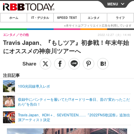
MENU
CLOSE
ホーム
IT・デジタル
SPEED TEST
エンタメ
ライフ
ホーム
IT・デジタル
エンタメ
その他
2022.12.27（火）14:46
Travis Japan、『もしツア』初参戦！年末年始
IT・デジタルTOP
スマートフォン
SPEED TEST
にオススメの神奈川ツアーへ
ネタ
ガジェット・ツール
エンタメ
ショッピング
その他
エンタメTOP
映画・ドラマ
ライフ
注目記事
韓流・K-POP
韓国・芸能
ライフTOP
グルメ
リリース一覧
10G光回線導入レポ
音楽
スポーツ
ペット
ショッピング
プッシュ通知の停止方法
収録中にパンティーを履いてた!?オードリー春日、昔の“変わったこだ
わり”を告白！
グラビア
ブログ
その他
Travis Japan、KOH＋、SEVENTEEN……『2022FNS歌謡祭』追加出
ショッピング
その他
演アーティスト決定