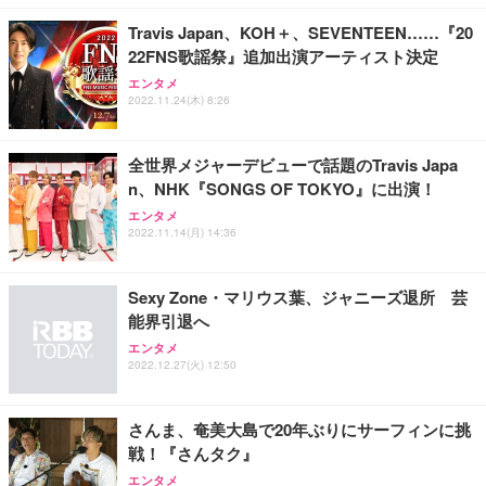
￥49,979
￥1,800
￥7,680
ョン PCチェア 通気性メッシュ ゲーミング/勉強/事
Travis Japan、KOH＋、SEVENTEEN……『20
務用 おしゃれ パソコンチェア (ブラック)
22FNS歌謡祭』追加出演アーティスト決定
Sezlife オフィスチェア デスクチェア 疲れない テレ
【整備済み品】Dell E2724HS 27インチ 液晶モニタ
Smart Basic(スマートベーシック) 【Amazon.co.jp
エンタメ
ワーク チェア 強化バックレスト 30度ロッキング機
ー フルHD（1920×1080）VA 非光沢 HDMI/DisplayP
限定】 Smart Basic アイリスオーヤマ ペットシーツ
2022.11.24(木) 8:26
能 人間工学 椅子 腰サポート 90度跳ね上げ式アーム
ort/VGA スピーカー内蔵 高さ調整 スイベル VESA対
超厚型 お徳用 ワイド 100枚入 (x 1) (ケース販売)
レスト 3Dヘッドレスト ハンガー付き 高反発クッシ
応 ComfortView ビジネス向け
￥7,680
￥15,800
￥3,670
ョン PCチェア 通気性メッシュ ゲーミング/勉強/事
全世界メジャーデビューで話題のTravis Japa
務用 おしゃれ パソコンチェア (ホワイト)
n、NHK『SONGS OF TOKYO』に出演！
ANDWINT オフィスチェア デスクチェア 肘なし メ
【MiniLED/24.5inch/280Hz/FHD】GRAPHT THE S
アイリスオーヤマ ペットシーツ 超厚型 お徳用 レギ
ッシュ 通気性 ランバーサポート付き 腰サポート ガ
HOOTER Gaming Monitor 24” Essential ゲーミン
エンタメ
ュラー 200枚入【Amazon.co.jp限定】
ス圧無段階昇降 360度回転 キャスター付き コンパク
グモニター QD 24.5インチ 1ms FHD 量子ドット 残
2022.11.14(月) 14:36
ト 幅52×奥行58.5×高さ84～96cm テレワーク 在宅
像低減 (3年保証 | 輝点保証 | 日本メーカー)
￥3,731
￥4,139
￥34,980
勤務 ブラック
Sexy Zone・マリウス葉、ジャニーズ退所 芸
能界引退へ
エンタメ
2022.12.27(火) 12:50
さんま、奄美大島で20年ぶりにサーフィンに挑
戦！『さんタク』
エンタメ