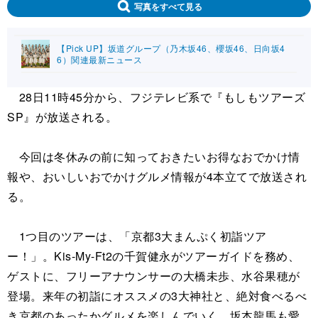
写真をすべて見る
【Pick UP】坂道グループ（乃木坂46、櫻坂46、日向坂4
6）関連最新ニュース
28日11時45分から、フジテレビ系で『もしもツアーズ
SP』が放送される。
今回は冬休みの前に知っておきたいお得なおでかけ情
報や、おいしいおでかけグルメ情報が4本立てで放送され
る。
1つ目のツアーは、「京都3大まんぷく初詣ツア
ー！」。Kis-My-Ft2の千賀健永がツアーガイドを務め、
ゲストに、フリーアナウンサーの大橋未歩、水谷果穂が
登場。来年の初詣にオススメの3大神社と、絶対食べるべ
き京都のあったかグルメを楽しんでいく。坂本龍馬も愛