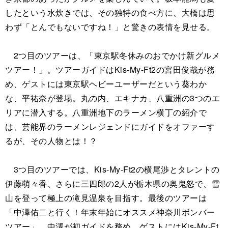
したという水炊きでは、その独特の食べ方に、大橋は思
わず「とんでもないですね！」と驚きの表情を見せる。
2つ目のツアーは、「東京駅冬休みのおでかけ新グルメ
ツアー！」。ツアーガイドはKis-My-Ft2の宮田俊哉が務
め、ゲストには東京駅ヘビーユーザーだという葵わか
な、平祐奈が登場。丸の内、エキナカ、八重洲の3つのエ
リアに潜入する。八重洲地下のラーメン横丁の紹介で
は、芸能界のラーメンレジェンドにガイドをオファーす
るが、その人物とは！？
3つ目のツアーでは、Kis-My-Ft2の横尾渉とタレントの
伊藤萌々香、さらに三四郎の2人が栃木県の奥鬼怒で、雪
山を登って極上の滝見温泉を目指す。最後のツアーは
「中澤佑二と行く！年末年始にオススメ神奈川ボンバー
ツアー」。中澤が初ガイドを務め、ゲストにはKis-My-Ft