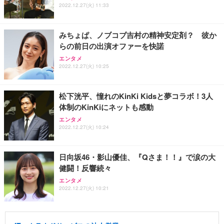
2022.12.27(火) 11:33
みちょぱ、ノブコブ吉村の精神安定剤？ 彼か
らの前日の出演オファーを快諾
エンタメ
2022.12.27(火) 10:25
松下洸平、憧れのKinKi Kidsと夢コラボ！3人
体制のKinKiにネットも感動
エンタメ
2022.12.27(火) 10:24
日向坂46・影山優佳、『Qさま！！』で涙の大
健闘！反響続々
エンタメ
2022.12.27(火) 10:21