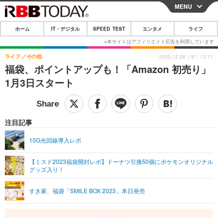
MENU
CLOSE
ホーム
IT・デジタル
SPEED TEST
エンタメ
ライフ
ホーム
IT・デジタル
ライフ
その他
2022.12.28（水）13:11
福袋、ポイントアップも！「Amazon 初売り」
IT・デジタルTOP
スマートフォン
SPEED TEST
1月3日スタート
ネタ
ガジェット・ツール
エンタメ
ショッピング
その他
エンタメTOP
映画・ドラマ
ライフ
注目記事
韓流・K-POP
韓国・芸能
ライフTOP
グルメ
リリース一覧
10G光回線導入レポ
音楽
スポーツ
ペット
ショッピング
プッシュ通知の停止方法
【ミスド2023福袋開封レポ】ドーナツ引換50個にポケモンオリジナル
グッズ入り！
グラビア
ブログ
その他
ショッピング
その他
すき家、福袋「SMILE BOX 2023」本日発売