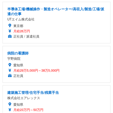
半導体工場/機械操作・製造オペレーター/高収入/製造/工場/派
遣の仕事
UTエイム株式会社
東京都
月給26万円
正社員 / 派遣社員
病院の看護師
宇野病院
愛知県
月給29万5,000円～38万5,000円
正社員
建築施工管理/住宅手当/残業手当
株式会社エアレックス
愛知県
月給23万円～50万円