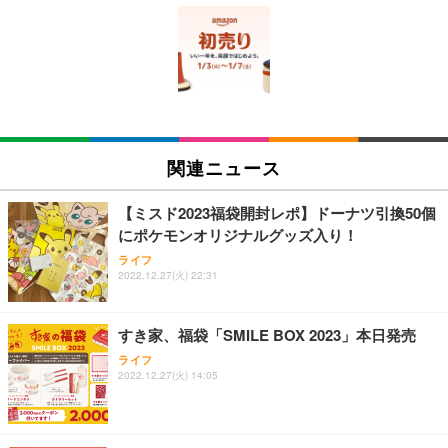
[EdoErgo] オフィスチェア 椅子 テレワーク 疲れな
EIZO ビジネス向けプレミアムモニター | FlexScan
Amazonベーシック ペットシーツ 薄型 レギュラー 1
い 跳ね上げ式アームレスト コンパクト 約105度ロッ
EV3240X-WT | 31.5型4K UHD・USB Type-C・ホワ
回使い捨て 無香料 ホワイト 300枚
キング pc 事務椅子 360度回転 座面昇降 強化ナイロ
イト
ン樹脂ベース 通気性メッシュ 在宅ワーク H-WY01
￥3,373
￥5,699
￥105,595
(黒網+黒枠+黒足)
EIZO ビジネス向けプレミアムモニター | FlexScan
SIHOO B100 オフィスチェア／デスクチェア メッシ
Amazonベーシック ペットシーツ 厚型 ワイド 42枚
EV2740X-WT | 27.0型4K UHD・USB Type-C・ホワ
ュチェア 人間工学 疲れない ブラック
x2袋(84枚) ホワイト(吸収面:ライトブルー)
関連ニュース
イト
￥27,999
￥3,234
￥109,572
【ミスド2023福袋開封レポ】ドーナツ引換50個
にポケモンオリジナルグッズ入り！
Sezlife オフィスチェア デスクチェア 疲れない テレ
【純正品】27"ゲーミングモニター DualSense 充電
ネオ・ルーライフ ネオ・オムツ L 中型犬用 26枚入
ライフ
ワーク チェア 強化バックレスト 30度ロッキング機
2022.12.27(火) 22:31
フック付き（CFI-ZDM1J）
り 単品
能 人間工学 椅子 腰サポート 90度跳ね上げ式アーム
レスト 3Dヘッドレスト ハンガー付き 高反発クッシ
￥49,979
￥1,800
￥7,680
ョン PCチェア 通気性メッシュ ゲーミング/勉強/事
すき家、福袋「SMILE BOX 2023」本日発売
務用 おしゃれ パソコンチェア (ブラック)
ライフ
Sezlife オフィスチェア デスクチェア 疲れない テレ
【整備済み品】Dell E2724HS 27インチ 液晶モニタ
Smart Basic(スマートベーシック) 【Amazon.co.jp
2022.12.27(火) 14:05
ワーク チェア 強化バックレスト 30度ロッキング機
ー フルHD（1920×1080）VA 非光沢 HDMI/DisplayP
限定】 Smart Basic アイリスオーヤマ ペットシーツ
能 人間工学 椅子 腰サポート 90度跳ね上げ式アーム
ort/VGA スピーカー内蔵 高さ調整 スイベル VESA対
超厚型 お徳用 ワイド 100枚入 (x 1) (ケース販売)
レスト 3Dヘッドレスト ハンガー付き 高反発クッシ
応 ComfortView ビジネス向け
￥7,680
￥15,800
￥3,670
ョン PCチェア 通気性メッシュ ゲーミング/勉強/事