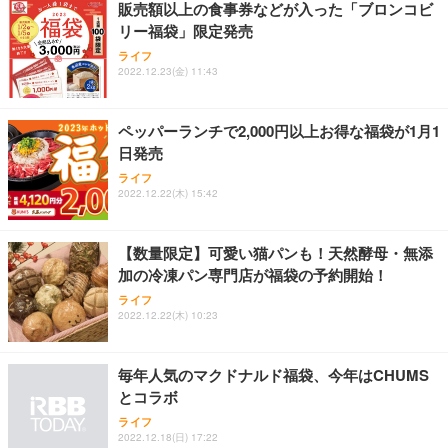
販売額以上の食事券などが入った「ブロンコビ
務用 おしゃれ パソコンチェア (ホワイト)
リー福袋」限定発売
ANDWINT オフィスチェア デスクチェア 肘なし メ
【MiniLED/24.5inch/280Hz/FHD】GRAPHT THE S
アイリスオーヤマ ペットシーツ 超厚型 お徳用 レギ
ッシュ 通気性 ランバーサポート付き 腰サポート ガ
HOOTER Gaming Monitor 24” Essential ゲーミン
ライフ
ュラー 200枚入【Amazon.co.jp限定】
ス圧無段階昇降 360度回転 キャスター付き コンパク
グモニター QD 24.5インチ 1ms FHD 量子ドット 残
2022.12.23(金) 11:43
ト 幅52×奥行58.5×高さ84～96cm テレワーク 在宅
像低減 (3年保証 | 輝点保証 | 日本メーカー)
￥3,731
￥4,139
￥34,980
勤務 ブラック
ペッパーランチで2,000円以上お得な福袋が1月1
日発売
ライフ
2022.12.22(木) 15:42
【数量限定】可愛い猫パンも！天然酵母・無添
加の冷凍パン専門店が福袋の予約開始！
ライフ
2022.12.22(木) 10:23
毎年人気のマクドナルド福袋、今年はCHUMS
とコラボ
ライフ
2022.12.18(日) 17:22