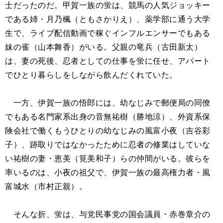
士だったのだ。甲賀一族の蛍は、競馬の人気ジョッキー
である姉・月乃楓（ともさかりえ）、薬学部に通う大学
生で、ライブ配信動画で稼ぐインフルエンサーでもある
妹の雀（山本舞香）がいる。父親の竜兵（古田新太）
は、妻の死後、忍者としての仕事を蛍に任せ、アパート
でひとり暮らしをしながら飲んだくれていた。
一方、伊賀一族の悟郎には、幼なじみで郵便局の同僚
でもある名門家系出身の音無祐樹（勝地涼）、外資系保
険会社で働くもうひとりの幼なじみの風富小夜（吉谷彩
子）、跡取りではなかったために忍者の修業はしていな
い祐樹の妻・恵美（筧美和子）らの仲間がいる。彼らを
率いるのは、小夜の祖父で、伊賀一族の最高権力者・風
富城水（市村正親）。
そんな折、蛍は、与党民事党の国会議員・赤巻章介の