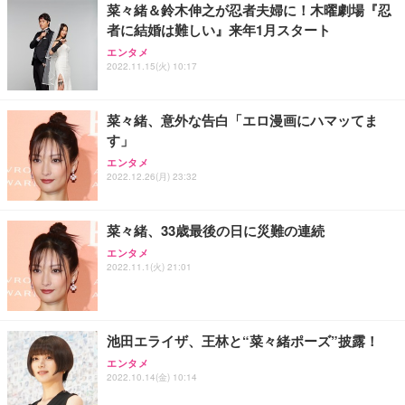
菜々緒＆鈴木伸之が忍者夫婦に！木曜劇場『忍
者に結婚は難しい』来年1月スタート
Sezlife オフィスチェア デスクチェア 疲れない テレ
【純正品】27"ゲーミングモニター DualSense 充電
ネオ・ルーライフ ネオ・オムツ L 中型犬用 26枚入
エンタメ
ワーク チェア 強化バックレスト 30度ロッキング機
2022.11.15(火) 10:17
フック付き（CFI-ZDM1J）
り 単品
能 人間工学 椅子 腰サポート 90度跳ね上げ式アーム
レスト 3Dヘッドレスト ハンガー付き 高反発クッシ
￥49,979
￥1,800
￥7,680
ョン PCチェア 通気性メッシュ ゲーミング/勉強/事
菜々緒、意外な告白「エロ漫画にハマッてま
務用 おしゃれ パソコンチェア (ブラック)
す」
Sezlife オフィスチェア デスクチェア 疲れない テレ
【整備済み品】Dell E2724HS 27インチ 液晶モニタ
Smart Basic(スマートベーシック) 【Amazon.co.jp
エンタメ
ワーク チェア 強化バックレスト 30度ロッキング機
ー フルHD（1920×1080）VA 非光沢 HDMI/DisplayP
限定】 Smart Basic アイリスオーヤマ ペットシーツ
2022.12.26(月) 23:32
能 人間工学 椅子 腰サポート 90度跳ね上げ式アーム
ort/VGA スピーカー内蔵 高さ調整 スイベル VESA対
超厚型 お徳用 ワイド 100枚入 (x 1) (ケース販売)
レスト 3Dヘッドレスト ハンガー付き 高反発クッシ
応 ComfortView ビジネス向け
￥7,680
￥15,800
￥3,670
ョン PCチェア 通気性メッシュ ゲーミング/勉強/事
菜々緒、33歳最後の日に災難の連続
務用 おしゃれ パソコンチェア (ホワイト)
エンタメ
ANDWINT オフィスチェア デスクチェア 肘なし メ
【MiniLED/24.5inch/280Hz/FHD】GRAPHT THE S
アイリスオーヤマ ペットシーツ 超厚型 お徳用 レギ
2022.11.1(火) 21:01
ッシュ 通気性 ランバーサポート付き 腰サポート ガ
HOOTER Gaming Monitor 24” Essential ゲーミン
ュラー 200枚入【Amazon.co.jp限定】
ス圧無段階昇降 360度回転 キャスター付き コンパク
グモニター QD 24.5インチ 1ms FHD 量子ドット 残
ト 幅52×奥行58.5×高さ84～96cm テレワーク 在宅
像低減 (3年保証 | 輝点保証 | 日本メーカー)
￥3,731
￥4,139
￥34,980
勤務 ブラック
池田エライザ、王林と“菜々緒ポーズ”披露！
エンタメ
2022.10.14(金) 10:14