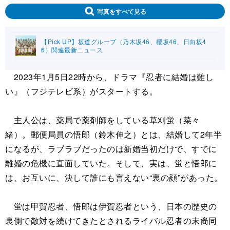
写真をすべて見る
【Pick UP】坂道グループ（乃木坂46、櫻坂46、日向坂4
6）関連最新ニュース
2023年1月5日22時から、ドラマ『忍者に結婚は難し
い』（フジテレビ系）がスタートする。
主人公は、薬局で薬剤師をしている草刈蛍（菜々
緒）。郵便局員の悟郎（鈴木伸之）とは、結婚して2年半
になるが、ラブラブだったのは新婚当初だけで、すでに
離婚の危機に直面していた。そして、実は、蛍と悟郎に
は、お互いに、決して誰にも言えない“裏の顔”があった。
蛍は甲賀忍者、悟郎は伊賀忍者という、日本の歴史の
裏側で敵対を続けてきたとされるライバル忍者の末裔同