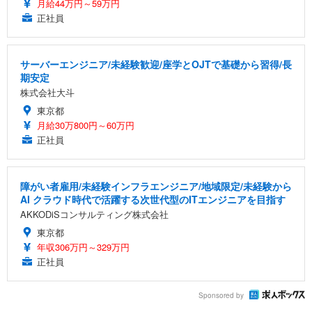
月給44万円～59万円
正社員
サーバーエンジニア/未経験歓迎/座学とOJTで基礎から習得/長
期安定
株式会社大斗
東京都
月給30万800円～60万円
正社員
障がい者雇用/未経験インフラエンジニア/地域限定/未経験から
AI クラウド時代で活躍する次世代型のITエンジニアを目指す
AKKODiSコンサルティング株式会社
東京都
年収306万円～329万円
正社員
Sponsored by