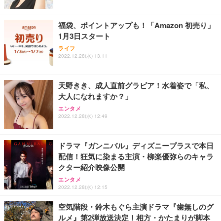
福袋、ポイントアップも！「Amazon 初売り」
1月3日スタート
ライフ
2022.12.28(水) 13:11
天野きき、成人直前グラビア！水着姿で「私、
大人になれますか？」
エンタメ
2022.12.28(水) 12:49
ドラマ『ガンニバル』ディズニープラスで本日
配信！狂気に染まる主演・柳楽優弥らのキャラ
クター紹介映像公開
エンタメ
2022.12.28(水) 12:15
空気階段・鈴木もぐら主演ドラマ『歯無しのグ
ルメ』第2弾放送決定！相方・かたまりが脚本