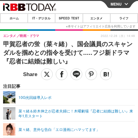
MENU
CLOSE
ホーム
IT・デジタル
SPEED TEST
エンタメ
ライフ
ホーム
IT・デジタル
エンタメ
映画・ドラマ
2022.12.28（水）14:48
甲賀忍者の蛍（菜々緒）、国会議員のスキャン
IT・デジタルTOP
スマートフォン
SPEED TEST
ダルを掴めとの指令を受けて.....フジ新ドラマ
ネタ
ガジェット・ツール
『忍者に結婚は難しい』
エンタメ
ショッピング
その他
エンタメTOP
映画・ドラマ
ライフ
韓流・K-POP
韓国・芸能
注目記事
ライフTOP
グルメ
リリース一覧
音楽
スポーツ
10G光回線導入レポ
ペット
ショッピング
プッシュ通知の停止方法
グラビア
ブログ
その他
菜々緒＆鈴木伸之が忍者夫婦に！木曜劇場『忍者に結婚は難しい』来
年1月スタート
ショッピング
その他
菜々緒、意外な告白「エロ漫画にハマッてます」