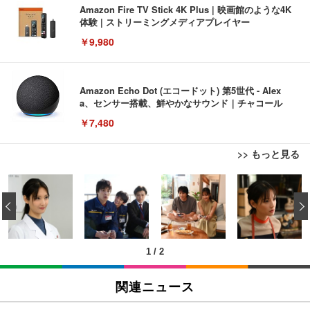
Amazon Fire TV Stick 4K Plus | 映画館のような4K
体験 | ストリーミングメディアプレイヤー
￥9,980
Amazon Echo Dot (エコードット) 第5世代 - Alex
a、センサー搭載、鮮やかなサウンド｜チャコール
￥7,480
>> もっと見る
[EdoErgo] オフィスチェア 椅子 テレワーク 疲れな
EIZO ビジネス向けプレミアムモニター | FlexScan
Amazonベーシック ペットシーツ 薄型 レギュラー 1
い 跳ね上げ式アームレスト コンパクト 約105度ロッ
EV3240X-WT | 31.5型4K UHD・USB Type-C・ホワ
‹
回使い捨て 無香料 ホワイト 300枚
キング pc 事務椅子 360度回転 座面昇降 強化ナイロ
イト
ン樹脂ベース 通気性メッシュ 在宅ワーク H-WY01
￥3,373
￥5,699
￥105,595
(黒網+黒枠+黒足)
1
/
2
EIZO ビジネス向けプレミアムモニター | FlexScan
SIHOO B100 オフィスチェア／デスクチェア メッシ
Amazonベーシック ペットシーツ 厚型 ワイド 42枚
EV2740X-WT | 27.0型4K UHD・USB Type-C・ホワ
ュチェア 人間工学 疲れない ブラック
x2袋(84枚) ホワイト(吸収面:ライトブルー)
関連ニュース
イト
￥27,999
￥3,234
￥109,572