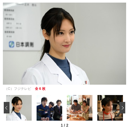
（C）フジテレビ
全 6 枚
‹
1
/
2