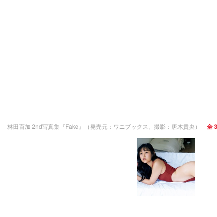
林田百加 2nd写真集『Fake』（発売元：ワニブックス、撮影：唐木貴央）
全 