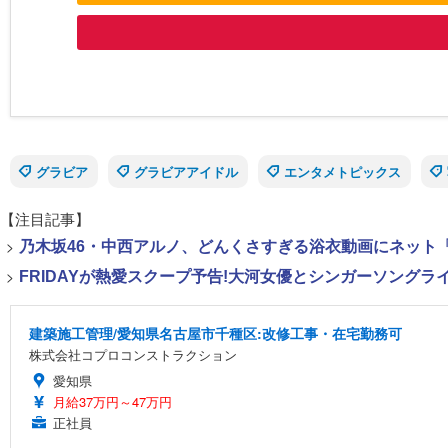
グラビア
グラビアアイドル
エンタメトピックス
【注目記事】
>
乃木坂46・中西アルノ、どんくさすぎる浴衣動画にネット「
>
FRIDAYが熱愛スクープ予告!大河女優とシンガーソング
建築施工管理/愛知県名古屋市千種区:改修工事・在宅勤務可
株式会社コプロコンストラクション
愛知県
月給37万円～47万円
正社員