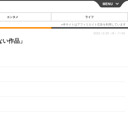
MENU
CLOSE
エンタメ
ライフ
2022.12.29（木）11:00
ない作品」
スマートフォン
ガジェット・ツール
その他
映画・ドラマ
韓国・芸能
グルメ
スポーツ
ショッピング
ブログ
その他