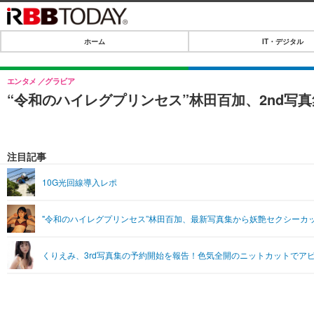
ホーム
IT・デジタル
ホーム
IT・デジタル
エンタメ
グラビア
“令和のハイレグプリンセス”林田百加、2nd
IT・デジタルTOP
SPEED TEST
ネタ
エンタメ
注目記事
ショッピング
エンタメTOP
ライフ
10G光回線導入レポ
韓流・K-POP
ライフTOP
リリース一覧
"令和のハイレグプリンセス”林田百加、最新写真集から妖艶セクシーカ
音楽
ペット
プッシュ通知の停止方法
グラビア
その他
くりえみ、3rd写真集の予約開始を報告！色気全開のニットカットでア
ショッピング