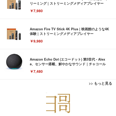
リーミング | ストリーミングメディアプレイヤー
￥7,980
Amazon Fire TV Stick 4K Plus | 映画館のような4K
体験 | ストリーミングメディアプレイヤー
￥9,980
Amazon Echo Dot (エコードット) 第5世代 - Alex
a、センサー搭載、鮮やかなサウンド｜チャコール
￥7,480
>> もっと見る
[EdoErgo] オフィスチェア 椅子 テレワーク 疲れな
EIZO ビジネス向けプレミアムモニター | FlexScan
Amazonベーシック ペットシーツ 薄型 レギュラー 1
い 跳ね上げ式アームレスト コンパクト 約105度ロッ
EV3240X-WT | 31.5型4K UHD・USB Type-C・ホワ
回使い捨て 無香料 ホワイト 300枚
キング pc 事務椅子 360度回転 座面昇降 強化ナイロ
イト
ン樹脂ベース 通気性メッシュ 在宅ワーク H-WY01
￥3,373
￥5,699
￥105,595
(黒網+黒枠+黒足)