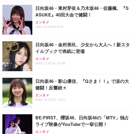
勤務 ブラック
日向坂46・東村芽依＆乃木坂46・佐藤楓、『S
ASUKE』40回大会で健闘！
エンタメ
2022.12.28(水) 9:46
日向坂46・金村美玖、少女から大人へ！新スタ
イルブックで表紙に登場
エンタメ
2022.12.27(火) 15:58
日向坂46・影山優佳、『Qさま！！』で涙の大
健闘！反響続々
エンタメ
2022.12.27(火) 10:21
BE:FIRST、櫻坂46、日向坂46の「MTV」独占
ライブ映像がYouTubeで一挙公開！
エンタメ