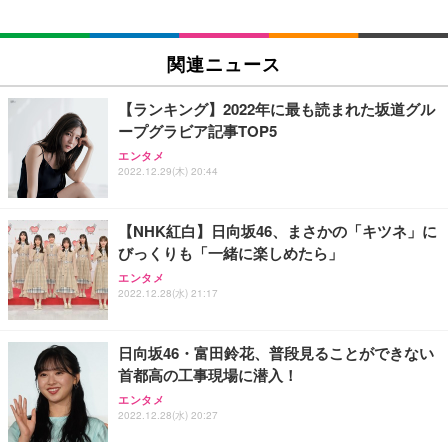
EIZO ビジネス向けプレミアムモニター | FlexScan
SIHOO B100 オフィスチェア／デスクチェア メッシ
Amazonベーシック ペットシーツ 厚型 ワイド 42枚
EV2740X-WT | 27.0型4K UHD・USB Type-C・ホワ
ュチェア 人間工学 疲れない ブラック
x2袋(84枚) ホワイト(吸収面:ライトブルー)
関連ニュース
イト
￥27,999
￥3,234
￥109,572
【ランキング】2022年に最も読まれた坂道グル
ープグラビア記事TOP5
Sezlife オフィスチェア デスクチェア 疲れない テレ
【純正品】27"ゲーミングモニター DualSense 充電
ネオ・ルーライフ ネオ・オムツ L 中型犬用 26枚入
エンタメ
ワーク チェア 強化バックレスト 30度ロッキング機
2022.12.29(木) 20:44
フック付き（CFI-ZDM1J）
り 単品
能 人間工学 椅子 腰サポート 90度跳ね上げ式アーム
レスト 3Dヘッドレスト ハンガー付き 高反発クッシ
￥49,979
￥1,800
￥7,680
ョン PCチェア 通気性メッシュ ゲーミング/勉強/事
【NHK紅白】日向坂46、まさかの「キツネ」に
務用 おしゃれ パソコンチェア (ブラック)
びっくりも「一緒に楽しめたら」
Sezlife オフィスチェア デスクチェア 疲れない テレ
【整備済み品】Dell E2724HS 27インチ 液晶モニタ
Smart Basic(スマートベーシック) 【Amazon.co.jp
エンタメ
ワーク チェア 強化バックレスト 30度ロッキング機
ー フルHD（1920×1080）VA 非光沢 HDMI/DisplayP
限定】 Smart Basic アイリスオーヤマ ペットシーツ
2022.12.28(水) 21:17
能 人間工学 椅子 腰サポート 90度跳ね上げ式アーム
ort/VGA スピーカー内蔵 高さ調整 スイベル VESA対
超厚型 お徳用 ワイド 100枚入 (x 1) (ケース販売)
レスト 3Dヘッドレスト ハンガー付き 高反発クッシ
応 ComfortView ビジネス向け
￥7,680
￥15,800
￥3,670
ョン PCチェア 通気性メッシュ ゲーミング/勉強/事
日向坂46・富田鈴花、普段見ることができない
務用 おしゃれ パソコンチェア (ホワイト)
首都高の工事現場に潜入！
ANDWINT オフィスチェア デスクチェア 肘なし メ
【MiniLED/24.5inch/280Hz/FHD】GRAPHT THE S
アイリスオーヤマ ペットシーツ 超厚型 お徳用 レギ
ッシュ 通気性 ランバーサポート付き 腰サポート ガ
HOOTER Gaming Monitor 24” Essential ゲーミン
エンタメ
ュラー 200枚入【Amazon.co.jp限定】
ス圧無段階昇降 360度回転 キャスター付き コンパク
グモニター QD 24.5インチ 1ms FHD 量子ドット 残
2022.12.28(水) 20:27
ト 幅52×奥行58.5×高さ84～96cm テレワーク 在宅
像低減 (3年保証 | 輝点保証 | 日本メーカー)
￥3,731
￥4,139
￥34,980