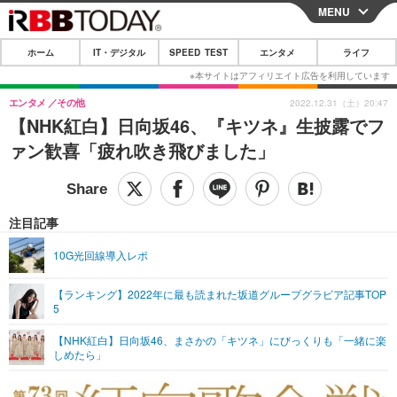
MENU
CLOSE
ホーム
IT・デジタル
SPEED TEST
エンタメ
ライフ
ホーム
IT・デジタル
エンタメ
その他
2022.12.31（土）20:47
【NHK紅白】日向坂46、『キツネ』生披露でフ
IT・デジタルTOP
スマートフォン
SPEED TEST
ァン歓喜「疲れ吹き飛びました」
ネタ
ガジェット・ツール
エンタメ
ショッピング
その他
エンタメTOP
映画・ドラマ
ライフ
注目記事
韓流・K-POP
韓国・芸能
ライフTOP
グルメ
リリース一覧
10G光回線導入レポ
音楽
スポーツ
ペット
ショッピング
プッシュ通知の停止方法
【ランキング】2022年に最も読まれた坂道グループグラビア記事TOP
5
グラビア
ブログ
その他
【NHK紅白】日向坂46、まさかの「キツネ」にびっくりも「一緒に楽
ショッピング
その他
しめたら」