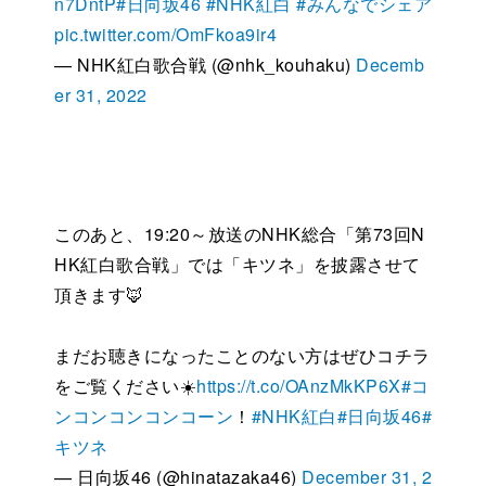
n7DntP
#日向坂46
#NHK紅白
#みんなでシェア
pic.twitter.com/OmFkoa9ir4
— NHK紅白歌合戦 (@nhk_kouhaku)
Decemb
er 31, 2022
このあと、19:20～放送のNHK総合「第73回N
HK紅白歌合戦」では「キツネ」を披露させて
頂きます🦊
まだお聴きになったことのない方はぜひコチラ
をご覧ください☀️
https://t.co/OAnzMkKP6X
#コ
ンコンコンコンコーン
！
#NHK紅白
#日向坂46
#
キツネ
— 日向坂46 (@hinatazaka46)
December 31, 2