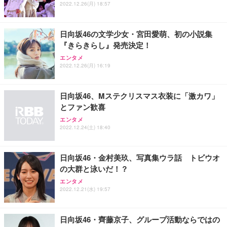
2022.12.26(月) 18:57
日向坂46の文学少女・宮田愛萌、初の小説集
『きらきらし』発売決定！
エンタメ
2022.12.26(月) 16:19
日向坂46、Mステクリスマス衣装に「激カワ」
とファン歓喜
エンタメ
2022.12.24(土) 18:40
日向坂46・金村美玖、写真集ウラ話 トビウオ
の大群と泳いだ！？
エンタメ
2022.12.21(水) 19:57
日向坂46・齊藤京子、グループ活動ならではの