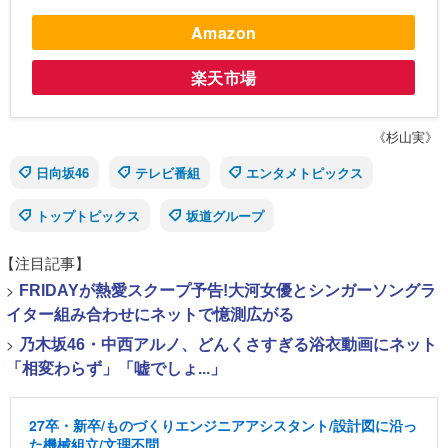
Amazon
楽天市場
《杉山実》
日向坂46
テレビ番組
エンタメトピックス
トップトピックス
坂道グループ
【注目記事】
>
FRIDAYが熱愛スクープ予告!大河女優とシンガーソングラ
イター組み合わせにネットで憶測広がる
>
乃木坂46・中西アルノ、どんくさすぎる浴衣動画にネット
「相変わらず」「嘘でしょ...」
27卒・新卒/ものづくりエンジニアアシスタント/設計図に沿っ
た機械組立/文理不問