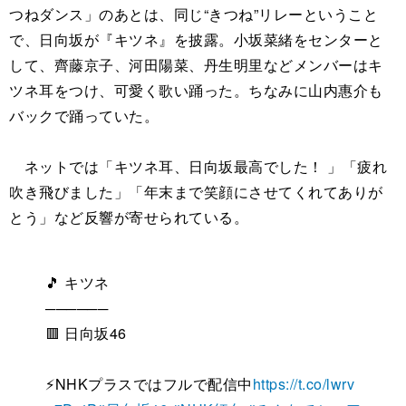
つねダンス」のあとは、同じ“きつね”リレーということ
で、日向坂が『キツネ』を披露。小坂菜緒をセンターと
して、齊藤京子、河田陽菜、丹生明里などメンバーはキ
ツネ耳をつけ、可愛く歌い踊った。ちなみに山内惠介も
バックで踊っていた。
ネットでは「キツネ耳、日向坂最高でした！ 」「疲れ
吹き飛びました」「年末まで笑顔にさせてくれてありが
とう」など反響が寄せられている。
🎵 キツネ
──────
🟥 日向坂46
⚡NHKプラスではフルで配信中
https://t.co/lwrv