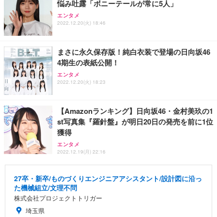
悩み吐露「ボニーテールが常に5人」
エンタメ
2022.12.20(火) 18:46
まさに永久保存版！純白衣装で登場の日向坂46
4期生の表紙公開！
エンタメ
2022.12.20(火) 18:23
【Amazonランキング】日向坂46・金村美玖の1
st写真集『羅針盤』が明日20日の発売を前に1位
獲得
エンタメ
2022.12.19(月) 22:16
27卒・新卒/ものづくりエンジニアアシスタント/設計図に沿っ
た機械組立/文理不問
株式会社プロジェクトトリガー
埼玉県