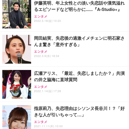
伊藤英明、年上女性との淡い失恋話や漢気溢れ
るエピソードなど明らかに......『A-Studio+』
エンタメ
2022.3.18(金) 10:20
岡田結実、失恋後の過激イメチェンに明石家さ
んま驚き「意外すぎる」
エンタメ
2022.3.9(水) 18:34
広瀬アリス、「最近、失恋しましたか？」共演
の井之脇海に直球質問
エンタメ
2022.1.14(金) 17:28
指原莉乃、失恋理由はシソンヌ長谷川！？「好
きな人が引いちゃって…」
エンタメ
2021.11.11(木) 10:00