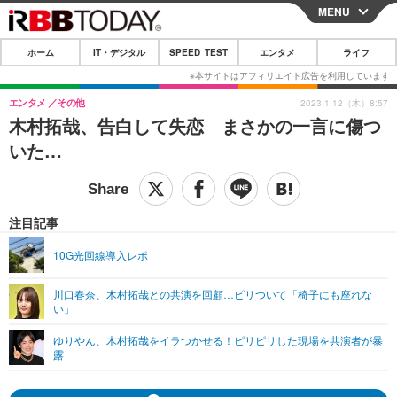
MENU
CLOSE
ホーム
IT・デジタル
SPEED TEST
エンタメ
ライフ
ホーム
IT・デジタル
エンタメ
その他
2023.1.12（木）8:57
木村拓哉、告白して失恋 まさかの一言に傷つ
IT・デジタルTOP
スマートフォン
SPEED TEST
いた…
ネタ
ガジェット・ツール
エンタメ
ショッピング
その他
エンタメTOP
映画・ドラマ
ライフ
注目記事
韓流・K-POP
韓国・芸能
ライフTOP
グルメ
リリース一覧
10G光回線導入レポ
音楽
スポーツ
ペット
ショッピング
プッシュ通知の停止方法
川口春奈、木村拓哉との共演を回顧…ピリついて「椅子にも座れな
い」
グラビア
ブログ
その他
ゆりやん、木村拓哉をイラつかせる！ピリピリした現場を共演者が暴
ショッピング
その他
露