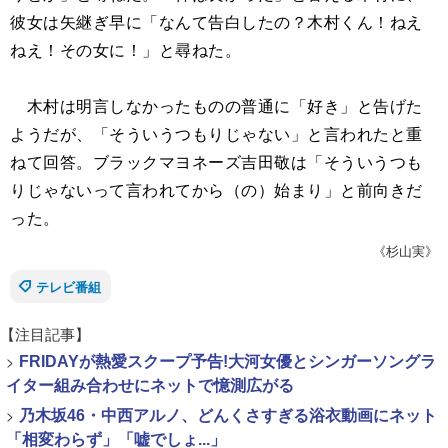
彼女は矢継ぎ早に「なんて告白したの？木村くん！ねえ
ねえ！その女に！」と尋ねた。
木村は明言しなかったものの普通に「好き」と告げた
ようだが、「そういうつもりじゃない」と言われたと重
ねて回答。ブラックマヨネーズ吉田敬は「そういうつも
りじゃないって言われてから（の）始まり」と前向きだ
った。
《杉山実》
テレビ番組
【注目記事】
>
FRIDAYが熱愛スクープ予告!大河女優とシンガーソングラ
イター組み合わせにネットで憶測広がる
>
乃木坂46・中西アルノ、どんくさすぎる浴衣動画にネット
「相変わらず」「嘘でしょ...」