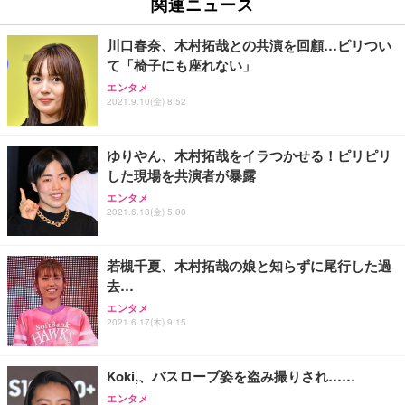
い 跳ね上げ式アームレスト コンパクト 約105度ロッ
EV3240X-WT | 31.5型4K UHD・USB Type-C・ホワ
関連ニュース
回使い捨て 無香料 ホワイト 300枚
キング pc 事務椅子 360度回転 座面昇降 強化ナイロ
イト
ン樹脂ベース 通気性メッシュ 在宅ワーク H-WY01
￥3,373
￥5,699
￥105,595
川口春奈、木村拓哉との共演を回顧…ピリつい
(黒網+黒枠+黒足)
て「椅子にも座れない」
エンタメ
EIZO ビジネス向けプレミアムモニター | FlexScan
SIHOO B100 オフィスチェア／デスクチェア メッシ
Amazonベーシック ペットシーツ 厚型 ワイド 42枚
2021.9.10(金) 8:52
EV2740X-WT | 27.0型4K UHD・USB Type-C・ホワ
ュチェア 人間工学 疲れない ブラック
x2袋(84枚) ホワイト(吸収面:ライトブルー)
イト
￥27,999
￥3,234
￥109,572
ゆりやん、木村拓哉をイラつかせる！ピリピリ
した現場を共演者が暴露
Sezlife オフィスチェア デスクチェア 疲れない テレ
エンタメ
【純正品】27"ゲーミングモニター DualSense 充電
ネオ・ルーライフ ネオ・オムツ L 中型犬用 26枚入
ワーク チェア 強化バックレスト 30度ロッキング機
2021.6.18(金) 5:00
フック付き（CFI-ZDM1J）
り 単品
能 人間工学 椅子 腰サポート 90度跳ね上げ式アーム
レスト 3Dヘッドレスト ハンガー付き 高反発クッシ
￥49,979
￥1,800
￥7,680
ョン PCチェア 通気性メッシュ ゲーミング/勉強/事
若槻千夏、木村拓哉の娘と知らずに尾行した過
務用 おしゃれ パソコンチェア (ブラック)
去…
Sezlife オフィスチェア デスクチェア 疲れない テレ
【整備済み品】Dell E2724HS 27インチ 液晶モニタ
Smart Basic(スマートベーシック) 【Amazon.co.jp
エンタメ
ワーク チェア 強化バックレスト 30度ロッキング機
ー フルHD（1920×1080）VA 非光沢 HDMI/DisplayP
限定】 Smart Basic アイリスオーヤマ ペットシーツ
2021.6.17(木) 9:15
能 人間工学 椅子 腰サポート 90度跳ね上げ式アーム
ort/VGA スピーカー内蔵 高さ調整 スイベル VESA対
超厚型 お徳用 ワイド 100枚入 (x 1) (ケース販売)
レスト 3Dヘッドレスト ハンガー付き 高反発クッシ
応 ComfortView ビジネス向け
￥7,680
￥15,800
￥3,670
ョン PCチェア 通気性メッシュ ゲーミング/勉強/事
Koki,、バスローブ姿を盗み撮りされ……
務用 おしゃれ パソコンチェア (ホワイト)
エンタメ