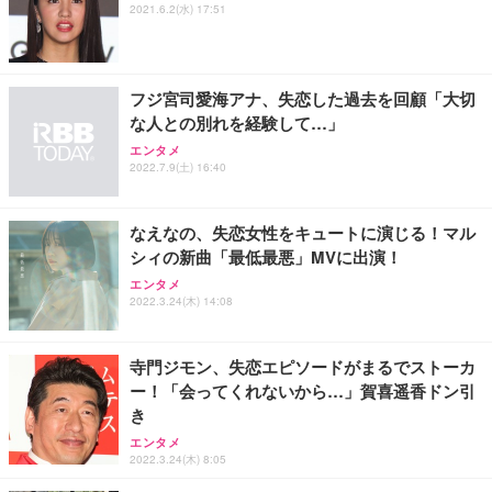
ANDWINT オフィスチェア デスクチェア 肘なし メ
【MiniLED/24.5inch/280Hz/FHD】GRAPHT THE S
2021.6.2(水) 17:51
アイリスオーヤマ ペットシーツ 超厚型 お徳用 レギ
ッシュ 通気性 ランバーサポート付き 腰サポート ガ
HOOTER Gaming Monitor 24” Essential ゲーミン
ュラー 200枚入【Amazon.co.jp限定】
ス圧無段階昇降 360度回転 キャスター付き コンパク
グモニター QD 24.5インチ 1ms FHD 量子ドット 残
ト 幅52×奥行58.5×高さ84～96cm テレワーク 在宅
像低減 (3年保証 | 輝点保証 | 日本メーカー)
￥3,731
￥4,139
￥34,980
勤務 ブラック
フジ宮司愛海アナ、失恋した過去を回顧「大切
な人との別れを経験して…」
エンタメ
2022.7.9(土) 16:40
なえなの、失恋女性をキュートに演じる！マル
シィの新曲「最低最悪」MVに出演！
エンタメ
2022.3.24(木) 14:08
寺門ジモン、失恋エピソードがまるでストーカ
ー！「会ってくれないから…」賀喜遥香ドン引
き
エンタメ
2022.3.24(木) 8:05