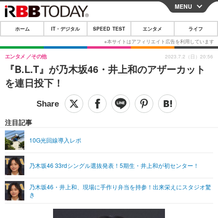
MENU
CLOSE
ホーム
IT・デジタル
SPEED TEST
エンタメ
ライフ
ホーム
IT・デジタル
エンタメ
その他
2023.7.2（日）20:56
『B.L.T』が乃木坂46・井上和のアザーカット
IT・デジタルTOP
スマートフォン
SPEED TEST
を連日投下！
ネタ
ガジェット・ツール
エンタメ
ショッピング
その他
エンタメTOP
映画・ドラマ
ライフ
注目記事
韓流・K-POP
韓国・芸能
ライフTOP
グルメ
リリース一覧
10G光回線導入レポ
音楽
スポーツ
ペット
ショッピング
プッシュ通知の停止方法
乃木坂46 33rdシングル選抜発表！5期生・井上和が初センター！
グラビア
ブログ
その他
乃木坂46・井上和、現場に手作り弁当を持参！出来栄えにスタジオ驚
ショッピング
その他
き