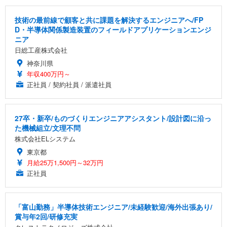
技術の最前線で顧客と共に課題を解決するエンジニアへ/FP
D・半導体関係製造装置のフィールドアプリケーションエンジ
ニア
日総工産株式会社
神奈川県
年収400万円～
正社員 / 契約社員 / 派遣社員
27卒・新卒/ものづくりエンジニアアシスタント/設計図に沿っ
た機械組立/文理不問
株式会社ELシステム
東京都
月給25万1,500円～32万円
正社員
「富山勤務」半導体技術エンジニア/未経験歓迎/海外出張あり/
賞与年2回/研修充実