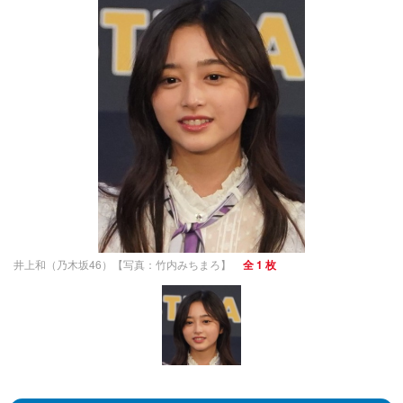
井上和（乃木坂46）【写真：竹内みちまろ】
全 1 枚