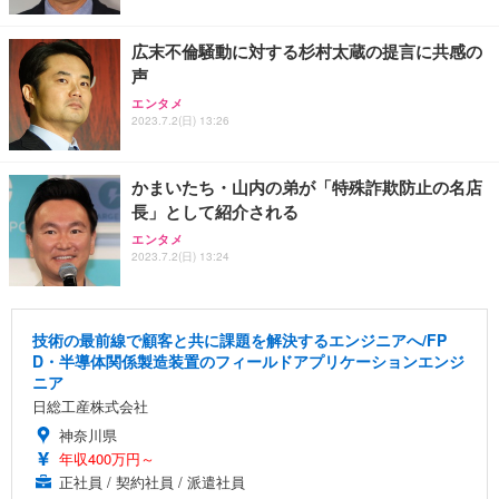
広末不倫騒動に対する杉村太蔵の提言に共感の
声
エンタメ
2023.7.2(日) 13:26
かまいたち・山内の弟が「特殊詐欺防止の名店
長」として紹介される
エンタメ
2023.7.2(日) 13:24
技術の最前線で顧客と共に課題を解決するエンジニアへ/FP
D・半導体関係製造装置のフィールドアプリケーションエンジ
ニア
日総工産株式会社
神奈川県
年収400万円～
正社員 / 契約社員 / 派遣社員