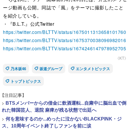
ージ動画も公開。同誌で「風」をテーマに撮影したこと
を紹介している。
・『B.L.T.』公式Twitter
https://twitter.com/BLTTV/status/1675011313658101760
https://twitter.com/BLTTV/status/1675370038096982016
https://twitter.com/BLTTV/status/1674246147978952705
《KT》
乃木坂46
坂道グループ
エンタメトピックス
トップトピックス
【注目記事】
>
BTSメンバーからの借金に飲酒運転...自粛中に脳出血で倒
れた韓国芸人、退院 麻痺が残る状態で出廷へ
>
何を意味するのか...めったに泣かないBLACKPINK・ジ
ス、10周年イベント終了しファンを前に涙