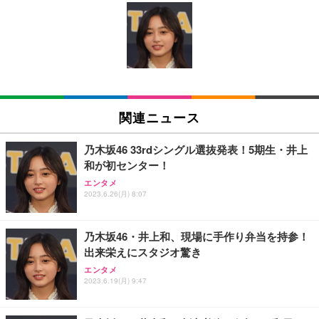
[EdoErgo] オフィスチェア 椅子 テレワーク 疲れな
EIZO ビジネス向けプレミアムモニター | FlexScan
Amazonベーシック ペットシーツ 薄型 レギュラー 1
い 跳ね上げ式アームレスト コンパクト 約105度ロッ
EV3240X-WT | 31.5型4K UHD・USB Type-C・ホワ
回使い捨て 無香料 ホワイト 300枚
キング pc 事務椅子 360度回転 座面昇降 強化ナイロ
イト
ン樹脂ベース 通気性メッシュ 在宅ワーク H-WY01
￥3,373
￥5,699
￥105,595
(黒網+黒枠+黒足)
EIZO ビジネス向けプレミアムモニター | FlexScan
SIHOO B100 オフィスチェア／デスクチェア メッシ
Amazonベーシック ペットシーツ 厚型 ワイド 42枚
EV2740X-WT | 27.0型4K UHD・USB Type-C・ホワ
ュチェア 人間工学 疲れない ブラック
x2袋(84枚) ホワイト(吸収面:ライトブルー)
関連ニュース
イト
￥27,999
￥3,234
￥109,572
乃木坂46 33rdシングル選抜発表！5期生・井上
和が初センター！
Sezlife オフィスチェア デスクチェア 疲れない テレ
【純正品】27"ゲーミングモニター DualSense 充電
ネオ・ルーライフ ネオ・オムツ L 中型犬用 26枚入
エンタメ
ワーク チェア 強化バックレスト 30度ロッキング機
フック付き（CFI-ZDM1J）
り 単品
2023.6.26(月) 8:07
能 人間工学 椅子 腰サポート 90度跳ね上げ式アーム
レスト 3Dヘッドレスト ハンガー付き 高反発クッシ
￥49,979
￥1,800
￥7,680
ョン PCチェア 通気性メッシュ ゲーミング/勉強/事
乃木坂46・井上和、現場に手作り弁当を持参！
務用 おしゃれ パソコンチェア (ブラック)
出来栄えにスタジオ驚き
Sezlife オフィスチェア デスクチェア 疲れない テレ
【整備済み品】Dell E2724HS 27インチ 液晶モニタ
Smart Basic(スマートベーシック) 【Amazon.co.jp
エンタメ
ワーク チェア 強化バックレスト 30度ロッキング機
ー フルHD（1920×1080）VA 非光沢 HDMI/DisplayP
限定】 Smart Basic アイリスオーヤマ ペットシーツ
2023.6.19(月) 9:47
能 人間工学 椅子 腰サポート 90度跳ね上げ式アーム
ort/VGA スピーカー内蔵 高さ調整 スイベル VESA対
超厚型 お徳用 ワイド 100枚入 (x 1) (ケース販売)
レスト 3Dヘッドレスト ハンガー付き 高反発クッシ
応 ComfortView ビジネス向け
￥7,680
￥15,800
￥3,670
ョン PCチェア 通気性メッシュ ゲーミング/勉強/事