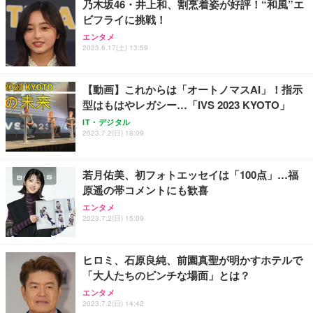
乃木坂46・井上和、割烹着姿が好評！“和風”エ
務用 おしゃれ パソコンチェア (ホワイト)
ビフライに挑戦！
ANDWINT オフィスチェア デスクチェア 肘なし メ
【MiniLED/24.5inch/280Hz/FHD】GRAPHT THE S
アイリスオーヤマ ペットシーツ 超厚型 お徳用 レギ
ッシュ 通気性 ランバーサポート付き 腰サポート ガ
HOOTER Gaming Monitor 24” Essential ゲーミン
エンタメ
ュラー 200枚入【Amazon.co.jp限定】
ス圧無段階昇降 360度回転 キャスター付き コンパク
グモニター QD 24.5インチ 1ms FHD 量子ドット 残
2023.6.17(土) 13:59
ト 幅52×奥行58.5×高さ84～96cm テレワーク 在宅
像低減 (3年保証 | 輝点保証 | 日本メーカー)
￥3,731
￥4,139
￥34,980
勤務 ブラック
【動画】これからは「オートノマスAI」！指示
型はもはやレガシー…「IVS 2023 KYOTO」
IT・デジタル
2023.7.2(日) 18:09
若月佑美、初フォトエッセイは「100点」…福
原遥の帯コメントにも歓喜
エンタメ
2023.7.2(日) 15:09
ヒロミ、石原良純、前園真聖が明かすホテルで
「大人たちのピンチな場面」とは？
エンタメ
2023.7.2(日) 14:42