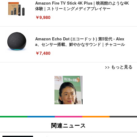
Amazon Fire TV Stick 4K Plus | 映画館のような4K
体験 | ストリーミングメディアプレイヤー
￥9,980
Amazon Echo Dot (エコードット) 第5世代 - Alex
a、センサー搭載、鮮やかなサウンド｜チャコール
￥7,480
>> もっと見る
[EdoErgo] オフィスチェア 椅子 テレワーク 疲れな
EIZO ビジネス向けプレミアムモニター | FlexScan
Amazonベーシック ペットシーツ 薄型 レギュラー 1
い 跳ね上げ式アームレスト コンパクト 約105度ロッ
EV3240X-WT | 31.5型4K UHD・USB Type-C・ホワ
回使い捨て 無香料 ホワイト 300枚
キング pc 事務椅子 360度回転 座面昇降 強化ナイロ
イト
ン樹脂ベース 通気性メッシュ 在宅ワーク H-WY01
￥3,373
￥5,699
￥105,595
(黒網+黒枠+黒足)
EIZO ビジネス向けプレミアムモニター | FlexScan
SIHOO B100 オフィスチェア／デスクチェア メッシ
Amazonベーシック ペットシーツ 厚型 ワイド 42枚
EV2740X-WT | 27.0型4K UHD・USB Type-C・ホワ
ュチェア 人間工学 疲れない ブラック
x2袋(84枚) ホワイト(吸収面:ライトブルー)
関連ニュース
イト
￥27,999
￥3,234
￥109,572