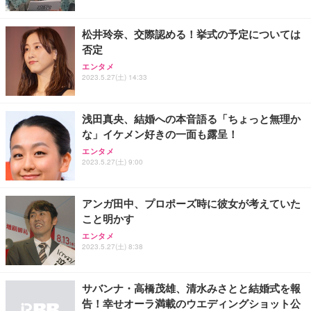
松井玲奈、交際認める！挙式の予定については
否定
エンタメ
2023.5.27(土) 14:33
浅田真央、結婚への本音語る「ちょっと無理か
な」イケメン好きの一面も露呈！
エンタメ
2023.5.27(土) 9:00
アンガ田中、プロポーズ時に彼女が考えていた
こと明かす
エンタメ
2023.5.27(土) 8:38
サバンナ・高橋茂雄、清水みさとと結婚式を報
告！幸せオーラ満載のウエディングショット公