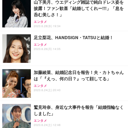
山下美月、ウエディング雑誌で純白ドレス姿を
披露！ファン歓喜「結婚してくれー!!!」「息を
Sezlife オフィスチェア デスクチェア 疲れない テレ
呑む美しさ！」
【純正品】27"ゲーミングモニター DualSense 充電
ネオ・ルーライフ ネオ・オムツ L 中型犬用 26枚入
ワーク チェア 強化バックレスト 30度ロッキング機
フック付き（CFI-ZDM1J）
り 単品
エンタメ
能 人間工学 椅子 腰サポート 90度跳ね上げ式アーム
2023.6.28(水) 19:34
レスト 3Dヘッドレスト ハンガー付き 高反発クッシ
￥49,979
￥1,800
￥7,680
ョン PCチェア 通気性メッシュ ゲーミング/勉強/事
足立梨花、HANDSIGN・TATSUと結婚！
務用 おしゃれ パソコンチェア (ブラック)
エンタメ
Sezlife オフィスチェア デスクチェア 疲れない テレ
【整備済み品】Dell E2724HS 27インチ 液晶モニタ
Smart Basic(スマートベーシック) 【Amazon.co.jp
2023.6.26(月) 14:05
ワーク チェア 強化バックレスト 30度ロッキング機
ー フルHD（1920×1080）VA 非光沢 HDMI/DisplayP
限定】 Smart Basic アイリスオーヤマ ペットシーツ
能 人間工学 椅子 腰サポート 90度跳ね上げ式アーム
ort/VGA スピーカー内蔵 高さ調整 スイベル VESA対
超厚型 お徳用 ワイド 100枚入 (x 1) (ケース販売)
レスト 3Dヘッドレスト ハンガー付き 高反発クッシ
応 ComfortView ビジネス向け
￥7,680
￥15,800
￥3,670
ョン PCチェア 通気性メッシュ ゲーミング/勉強/事
加藤綾菜、結婚記念日を報告！夫・カトちゃん
務用 おしゃれ パソコンチェア (ホワイト)
は「『えっ、何の日？』って顔してる」
ANDWINT オフィスチェア デスクチェア 肘なし メ
【MiniLED/24.5inch/280Hz/FHD】GRAPHT THE S
アイリスオーヤマ ペットシーツ 超厚型 お徳用 レギ
ッシュ 通気性 ランバーサポート付き 腰サポート ガ
HOOTER Gaming Monitor 24” Essential ゲーミン
エンタメ
ュラー 200枚入【Amazon.co.jp限定】
ス圧無段階昇降 360度回転 キャスター付き コンパク
グモニター QD 24.5インチ 1ms FHD 量子ドット 残
2023.6.24(土) 20:43
ト 幅52×奥行58.5×高さ84～96cm テレワーク 在宅
像低減 (3年保証 | 輝点保証 | 日本メーカー)
￥3,731
￥4,139
￥34,980
勤務 ブラック
鷲見玲奈、身近な大事件を報告「結婚指輪なく
しました」
エンタメ
2023.6.24(土) 12:48