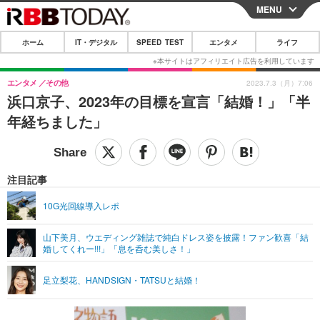
MENU
CLOSE
ホーム
IT・デジタル
SPEED TEST
エンタメ
ライフ
ホーム
IT・デジタル
エンタメ
その他
2023.7.3（月）7:06
浜口京子、2023年の目標を宣言「結婚！」「半
IT・デジタルTOP
スマートフォン
SPEED TEST
年経ちました」
ネタ
ガジェット・ツール
エンタメ
ショッピング
その他
エンタメTOP
映画・ドラマ
ライフ
注目記事
韓流・K-POP
韓国・芸能
ライフTOP
グルメ
リリース一覧
10G光回線導入レポ
音楽
スポーツ
ペット
ショッピング
プッシュ通知の停止方法
山下美月、ウエディング雑誌で純白ドレス姿を披露！ファン歓喜「結
婚してくれー!!!」「息を呑む美しさ！」
グラビア
ブログ
その他
ショッピング
その他
足立梨花、HANDSIGN・TATSUと結婚！