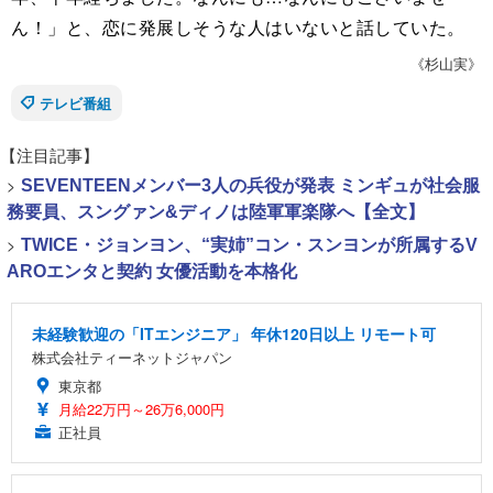
ん！」と、恋に発展しそうな人はいないと話していた。
《杉山実》
テレビ番組
【注目記事】
>
SEVENTEENメンバー3人の兵役が発表 ミンギュが社会服
務要員、スングァン&ディノは陸軍軍楽隊へ【全文】
>
TWICE・ジョンヨン、“実姉”コン・スンヨンが所属するV
AROエンタと契約 女優活動を本格化
未経験歓迎の「ITエンジニア」 年休120日以上 リモート可
株式会社ティーネットジャパン
東京都
月給22万円～26万6,000円
正社員