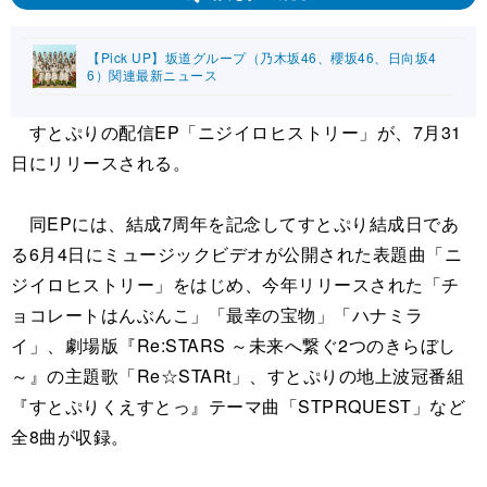
【Pick UP】坂道グループ（乃木坂46、櫻坂46、日向坂4
6）関連最新ニュース
すとぷりの配信EP「ニジイロヒストリー」が、7月31
日にリリースされる。
同EPには、結成7周年を記念してすとぷり結成日であ
る6月4日にミュージックビデオが公開された表題曲「ニ
ジイロヒストリー」をはじめ、今年リリースされた「チ
ョコレートはんぶんこ」「最幸の宝物」「ハナミラ
イ」、劇場版『Re:STARS ～未来へ繋ぐ2つのきらぼし
～』の主題歌「Re☆STARt」、すとぷりの地上波冠番組
『すとぷりくえすとっ』テーマ曲「STPRQUEST」など
全8曲が収録。