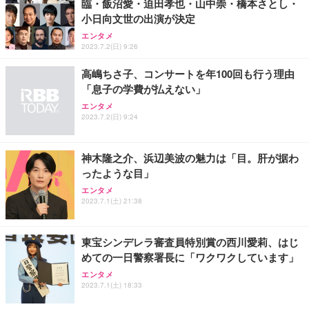
臨・飯沼愛・迫田孝也・山中崇・橋本さとし・
小日向文世の出演が決定
エンタメ
2023.7.2(日) 9:26
高嶋ちさ子、コンサートを年100回も行う理由
「息子の学費が払えない」
エンタメ
2023.7.2(日) 9:24
神木隆之介、浜辺美波の魅力は「目。肝が据わ
ったような目」
エンタメ
2023.7.1(土) 21:38
東宝シンデレラ審査員特別賞の西川愛莉、はじ
めての一日警察署長に「ワクワクしています」
エンタメ
2023.7.1(土) 18:33