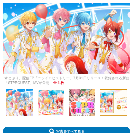
すとぷり、配信EP「ニジイロヒストリー」7月31日リリース！収録される新曲
「STPRQUEST」MVが公開
全 4 枚
写真をすべて見る