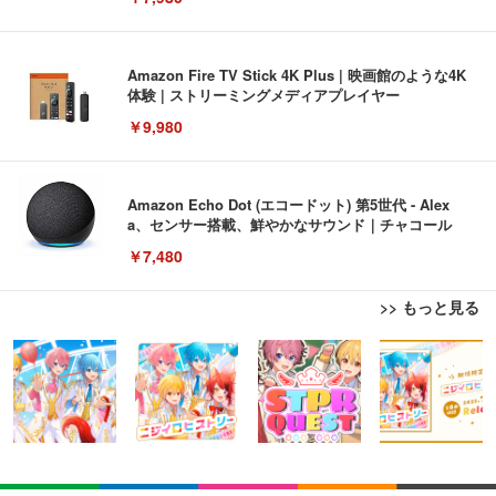
Amazon Fire TV Stick 4K Plus | 映画館のような4K
体験 | ストリーミングメディアプレイヤー
￥9,980
Amazon Echo Dot (エコードット) 第5世代 - Alex
a、センサー搭載、鮮やかなサウンド｜チャコール
￥7,480
>> もっと見る
[EdoErgo] オフィスチェア 椅子 テレワーク 疲れな
EIZO ビジネス向けプレミアムモニター | FlexScan
Amazonベーシック ペットシーツ 薄型 レギュラー 1
い 跳ね上げ式アームレスト コンパクト 約105度ロッ
EV3240X-WT | 31.5型4K UHD・USB Type-C・ホワ
回使い捨て 無香料 ホワイト 300枚
キング pc 事務椅子 360度回転 座面昇降 強化ナイロ
イト
ン樹脂ベース 通気性メッシュ 在宅ワーク H-WY01
￥3,373
￥5,699
￥105,595
(黒網+黒枠+黒足)
EIZO ビジネス向けプレミアムモニター | FlexScan
SIHOO B100 オフィスチェア／デスクチェア メッシ
Amazonベーシック ペットシーツ 厚型 ワイド 42枚