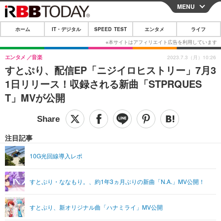
MENU
CLOSE
ホーム
IT・デジタル
SPEED TEST
エンタメ
ライフ
ホーム
IT・デジタル
エンタメ
音楽
2023.7.3（月）10:26
すとぷり、配信EP「ニジイロヒストリー」7月3
IT・デジタルTOP
スマートフォン
SPEED TEST
1日リリース！収録される新曲「STPRQUES
ネタ
ガジェット・ツール
T」MVが公開
エンタメ
ショッピング
その他
エンタメTOP
映画・ドラマ
ライフ
韓流・K-POP
韓国・芸能
注目記事
ライフTOP
グルメ
リリース一覧
音楽
スポーツ
10G光回線導入レポ
ペット
ショッピング
プッシュ通知の停止方法
グラビア
ブログ
その他
すとぷり・ななもり。、約1年3ヵ月ぶりの新曲「N.A.」MV公開！
ショッピング
その他
すとぷり、新オリジナル曲「ハナミライ」MV公開