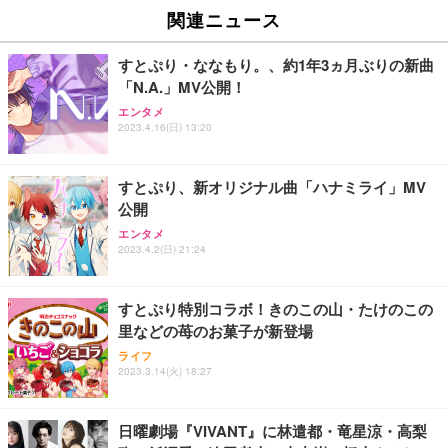
EV2740X-WT | 27.0型4K UHD・USB Type-C・ホワ
ュチェア 人間工学 疲れない ブラック
x2袋(84枚) ホワイト(吸収面:ライトブルー)
関連ニュース
イト
￥27,999
￥3,234
￥109,572
すとぷり・ななもり。、約1年3ヵ月ぶりの新曲
「N.A.」MV公開！
Sezlife オフィスチェア デスクチェア 疲れない テレ
【純正品】27"ゲーミングモニター DualSense 充電
ネオ・ルーライフ ネオ・オムツ L 中型犬用 26枚入
エンタメ
ワーク チェア 強化バックレスト 30度ロッキング機
2023.4.16(日) 13:20
フック付き（CFI-ZDM1J）
り 単品
能 人間工学 椅子 腰サポート 90度跳ね上げ式アーム
レスト 3Dヘッドレスト ハンガー付き 高反発クッシ
￥49,979
￥1,800
￥7,680
ョン PCチェア 通気性メッシュ ゲーミング/勉強/事
すとぷり、新オリジナル曲「ハナミライ」MV
務用 おしゃれ パソコンチェア (ブラック)
公開
Sezlife オフィスチェア デスクチェア 疲れない テレ
【整備済み品】Dell E2724HS 27インチ 液晶モニタ
Smart Basic(スマートベーシック) 【Amazon.co.jp
エンタメ
ワーク チェア 強化バックレスト 30度ロッキング機
ー フルHD（1920×1080）VA 非光沢 HDMI/DisplayP
限定】 Smart Basic アイリスオーヤマ ペットシーツ
2023.4.2(日) 21:24
能 人間工学 椅子 腰サポート 90度跳ね上げ式アーム
ort/VGA スピーカー内蔵 高さ調整 スイベル VESA対
超厚型 お徳用 ワイド 100枚入 (x 1) (ケース販売)
レスト 3Dヘッドレスト ハンガー付き 高反発クッシ
応 ComfortView ビジネス向け
￥7,680
￥15,800
￥3,670
ョン PCチェア 通気性メッシュ ゲーミング/勉強/事
すとぷり特別コラボ！きのこの山・たけのこの
務用 おしゃれ パソコンチェア (ホワイト)
里などの苺のお菓子が新登場
ANDWINT オフィスチェア デスクチェア 肘なし メ
【MiniLED/24.5inch/280Hz/FHD】GRAPHT THE S
アイリスオーヤマ ペットシーツ 超厚型 お徳用 レギ
ッシュ 通気性 ランバーサポート付き 腰サポート ガ
HOOTER Gaming Monitor 24” Essential ゲーミン
ライフ
ュラー 200枚入【Amazon.co.jp限定】
ス圧無段階昇降 360度回転 キャスター付き コンパク
グモニター QD 24.5インチ 1ms FHD 量子ドット 残
2023.3.14(火) 18:27
ト 幅52×奥行58.5×高さ84～96cm テレワーク 在宅
像低減 (3年保証 | 輝点保証 | 日本メーカー)
￥3,731
￥4,139
￥34,980
勤務 ブラック
日曜劇場『VIVANT』に林遣都・竜星涼・高梨