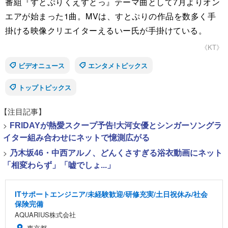
番組『すとぷりくえすとっ』テーマ曲として7月よりオン
エアが始まった1曲。MVは、すとぷりの作品を数多く手
掛ける映像クリエイターえるいー氏が手掛けている。
《KT》
ビデオニュース
エンタメトピックス
トップトピックス
【注目記事】
>
FRIDAYが熱愛スクープ予告!大河女優とシンガーソングラ
イター組み合わせにネットで憶測広がる
>
乃木坂46・中西アルノ、どんくさすぎる浴衣動画にネット
「相変わらず」「嘘でしょ...」
ITサポートエンジニア/未経験歓迎/研修充実/土日祝休み/社会
保険完備
AQUARIUS株式会社
東京都