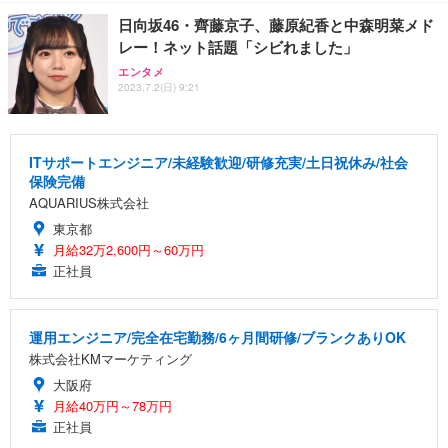
日向坂46・齊藤京子、藤原紀香と中森明菜メド
レー！ネット話題「シビれました」
エンタメ
2023.7.2(日) 9:21
ITサポートエンジニア/未経験歓迎/研修充実/土日祝休み/社会
保険完備
AQUARIUS株式会社
東京都
月給32万2,600円～60万円
正社員
運用エンジニア/完全在宅勤務/6ヶ月間研修/ブランクありOK
株式会社KMマーケティング
大阪府
月給40万円～78万円
正社員